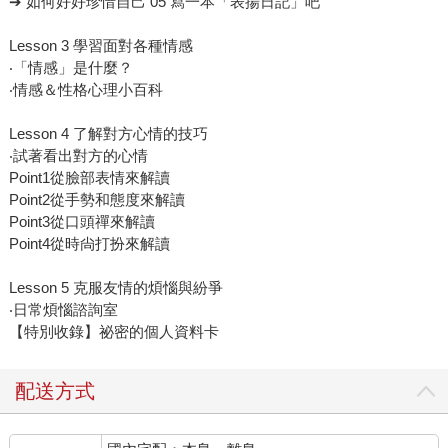
➔ 如何好好珍惜自己 05 寫一本「表揚日記」吧
Lesson 3 學習面對各種情感
‧「情感」是什麼？
‧情感＆性格心理小百科
Lesson 4 了解對方心情的技巧
‧試著看出對方的心情
Point1從臉部表情來解讀
Point2從手勢和態度來解讀
Point3從口頭禪來解讀
Point4從時尙打扮來解讀
Lesson 5 克服友情的煩惱與紛爭
‧日常煩惱諮詢室
【特別收錄】祕密的個人資料卡
配送方式