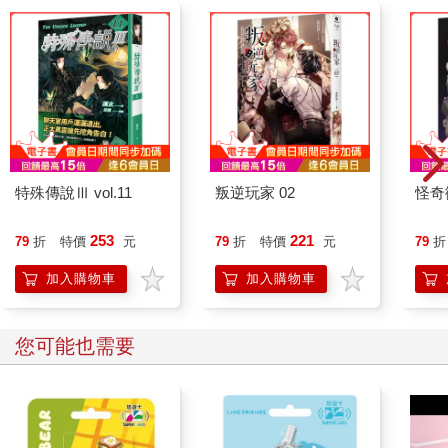
特殊傳說Ⅲ vol.11
叛逆玩家 02
怪奇
253
221
79
折
特價
元
79
折
特價
元
79
折
加入購物車
加入購物車
您可能也需要