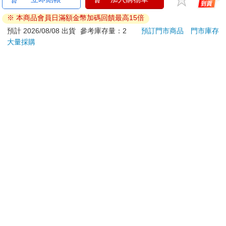
ATM提款機，請不要聽從指示，以免受騙上當！
※ 本商品會員日滿額金幣加碼回饋最高15倍
退換貨須知：
預計 2026/08/08 出貨
參考庫存量：2
預訂門市商品
門市庫存
大量採購
**提醒您，鑑賞期不等於試用期，退回商品須為全新狀態**
依據「消費者保護法」第19條及行政院消費者保護處公告之
「通訊交易解除權合理例外情事適用準則」，以下商品購買
後，除商品本身有瑕疵外，將不提供7天的猶豫期：
易於腐敗、保存期限較短或解約時即將逾期。（如：生
鮮食品）
依消費者要求所為之客製化給付。（客製化商品）
報紙、期刊或雜誌。（含MOOK、外文雜誌）
經消費者拆封之影音商品或電腦軟體。
非以有形媒介提供之數位內容或一經提供即為完成之線
上服務，經消費者事先同意始提供。（如：電子書、電
子雜誌、下載版軟體、虛擬商品…等）
已拆封之個人衛生用品。（如：內衣褲、刮鬍刀、除毛
刀…等）
若非上列種類商品，均享有到貨7天的猶豫期（含例假
日）。