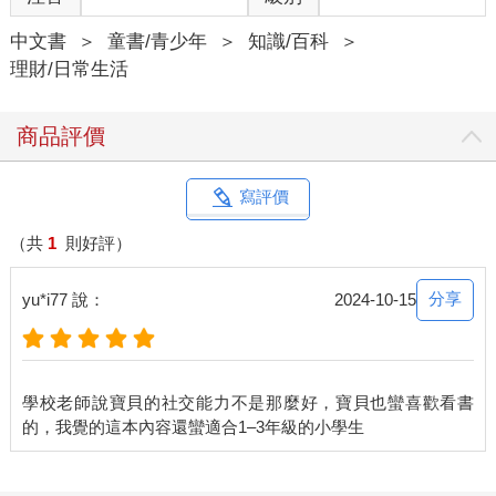
中文書
＞
童書/青少年
＞
知識/百科
＞
理財/日常生活
商品評價
寫評價
（共
1
則好評）
分享
yu*i77 說：
2024-10-15
學校老師說寶貝的社交能力不是那麼好，寶貝也蠻喜歡看書