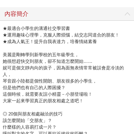
內容簡介
★最適合小學生的溝通社交學習書
★運用趣味心理學，克服人際煩惱，結交志同道合的朋友！
★成為人氣王！提升自我表達力，培養情緒素養
美麗是剛轉學到新學校的五年級學生，
她很想趕快交到朋友，卻不知道怎麼開始……
妮可是個文靜內向的孩子，因為面無表情常常被誤會是冷淡的
人，
琴音跟小陸都是個性開朗、朋友很多的小學生，
但是他們也有自己的人際困擾？
這個時候，就需要友誼小精靈－小朋登場啦！
大家一起來學習真正的朋友相處之道吧！
◎ 20個與朋友相處融洽的技巧
該怎麼開始「交朋友」？
什麼樣的人容易打成一片？
呼叫對方的名字，可以更拉近彼此的距離？