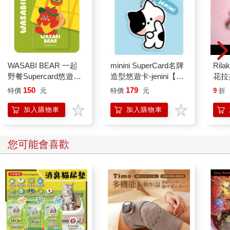
WASABI BEAR 一起
minini SuperCard名牌
Ril
野餐Supercard悠遊卡-
造型悠遊卡-jenini【受
花拉
辣椒醬熊【受託代銷】
託代銷】
150
179
特價
元
特價
元
9
折
加入購物車
加入購物車
您可能會喜歡