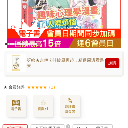
呀哈★吉伊卡哇旋風再起，精選周邊看過
加購
來
★
會員好評
★★★★★（1）
寫評價
電子書
喜歡+1
賺金幣
?