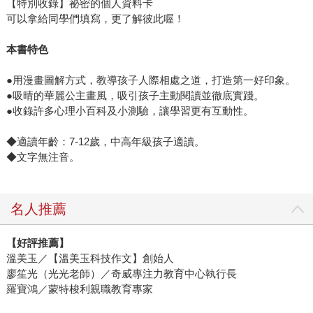
【特別收錄】祕密的個人資料卡
可以拿給同學們填寫，更了解彼此喔！
本書特色
●用漫畫圖解方式，教導孩子人際相處之道，打造第一好印象。
●吸晴的華麗公主畫風，吸引孩子主動閱讀並徹底實踐。
●收錄許多心理小百科及小測驗，讓學習更有互動性。
◆適讀年齡：7-12歲，中高年級孩子適讀。
◆文字無注音。
名人推薦
【好評推薦】
溫美玉／【溫美玉科技作文】創始人
廖笙光（光光老師）／奇威專注力教育中心執行長
羅寶鴻／蒙特梭利親職教育專家