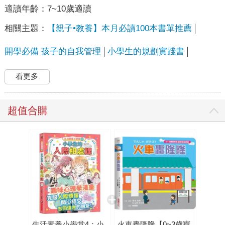
適讀年齡：
7~10歲適讀
相關主題：
【親子•教養】本月必讀100本書單推薦
開學必備 孩子的自我管理
小學生的規劃實踐書
看更多
超值合購
生活素養小學堂4：小
火車轟隆隆【0~3歲寶