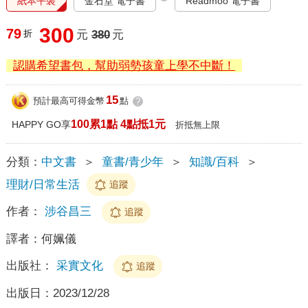
紙本平裝
金石堂 電子書
Readmoo 電子書
300
79
折
元
380
元
認購希望書包，幫助弱勢孩童上學不中斷！
15
預計最高可得金幣
點
?
100累1點 4點抵1元
HAPPY GO享
折抵無上限
分類：
中文書
＞
童書/青少年
＞
知識/百科
＞
理財/日常生活
追蹤
作者：
涉谷昌三
追蹤
譯者：
何姵儀
出版社：
采實文化
追蹤
出版日：
2023/12/28