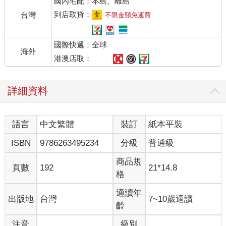
國內宅配：本島、離島
到店取貨：
台灣
不限金額免運費
國際快遞：全球
海外
港澳店取：
詳細資料
語言
中文繁體
裝訂
紙本平裝
ISBN
9786263495234
分級
普通級
商品規
頁數
192
21*14.8
格
適讀年
出版地
台灣
7~10歲適讀
齡
注音
級別