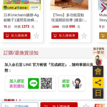
日本Unicharm嬌聯-Ag
【Timo】多功能震動
Mula
銀離子1週間長效瞬吸
恆溫關節按摩 (膝蓋/
Sto
乾爽寵物消臭大師貓尿
肩/手肘通用) 無線充電
1373
690
76
折
特價
元
特價
元
9
折
1290
墊20片/袋(大容量吸水
加熱護膝 智能震動護
防滲漏貓尿布/可觀察
膝熱敷 【單入組】
加入購物車
加入購物車
尿色貓潔墊補充包/本
品不含貓砂盆)
訂購/退換貨須知
加入金石堂 LINE 官方帳號『完成綁定』，隨時掌握出貨動
會
態：
員
日
提醒您！！
金石堂及銀行均不會請您操作ATM! 如接獲電話要求您前往
立即結帳
加入購物車