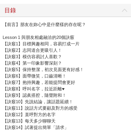
目錄
【前言】朋友在妳心中是什麼樣的存在呢？
Lesson 1 與朋友相處融洽的20個訣竅
【訣竅1】目標興趣相同，容易打成一片
【訣竅2】志同道合更吸引人！
【訣竅3】模仿容易討人喜歡？
【訣竅4】第一印象影響深刻？
【訣竅5】保持整潔，初次見面更有好感！
【訣竅6】面帶微笑，口齒清晰！
【訣竅7】抱持興趣，若能提問會更好
【訣竅8】呼叫名字，拉近距離♥
【訣竅9】認眞搭腔，隨聲附和！
【訣竅10】先說結論，讓話題延續！
【訣竅11】說話方式要顧及對方的感受
【訣竅12】直呼對方的名字
【訣竅13】每天多少聊聊天
【訣竅14】試著提出簡單「請求」