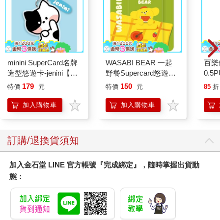
minini SuperCard名牌
WASABI BEAR 一起
百樂
造型悠遊卡-jenini【受
野餐Supercard悠遊卡-
0.5
託代銷】
黃芥末熊【受託代銷】
量)
179
150
特價
元
特價
元
85
折
加入購物車
加入購物車
訂購/退換貨須知
加入金石堂 LINE 官方帳號『完成綁定』，隨時掌握出貨動
態：