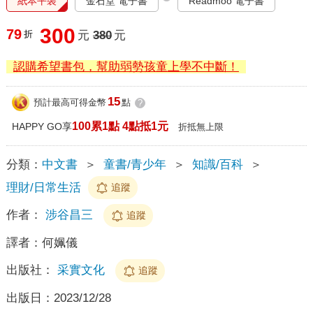
紙本平裝
金石堂 電子書
Readmoo 電子書
300
79
折
元
380
元
認購希望書包，幫助弱勢孩童上學不中斷！
15
預計最高可得金幣
點
?
100累1點 4點抵1元
HAPPY GO享
折抵無上限
分類：
中文書
＞
童書/青少年
＞
知識/百科
＞
理財/日常生活
追蹤
作者：
涉谷昌三
追蹤
譯者：
何姵儀
出版社：
采實文化
追蹤
出版日：
2023/12/28