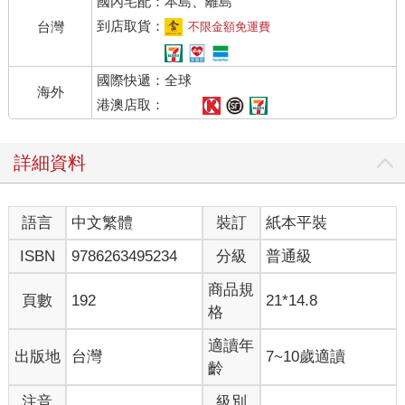
國內宅配：本島、離島
到店取貨：
台灣
不限金額免運費
國際快遞：全球
海外
港澳店取：
詳細資料
語言
中文繁體
裝訂
紙本平裝
ISBN
9786263495234
分級
普通級
商品規
頁數
192
21*14.8
格
適讀年
出版地
台灣
7~10歲適讀
齡
注音
級別