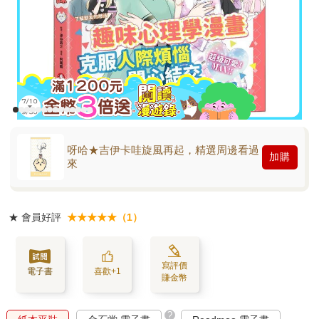
呀哈★吉伊卡哇旋風再起，精選周邊看過
加購
來
★
會員好評
★★★★★（1）
寫評價
電子書
喜歡+1
賺金幣
?