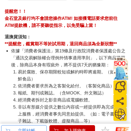
提醒您！！
金石堂及銀行均不會請您操作ATM! 如接獲電話要求您前往
ATM提款機，請不要聽從指示，以免受騙上當！
退換貨須知：
**提醒您，鑑賞期不等於試用期，退回商品須為全新狀態**
依據「消費者保護法」第19條及行政院消費者保護處公告之
「通訊交易解除權合理例外情事適用準則」，以下商品購買
後，除商品本身有瑕疵外，將不提供7天的猶豫期：
易於腐敗、保存期限較短或解約時即將逾期。（如：生
鮮食品）
依消費者要求所為之客製化給付。（客製化商品）
報紙、期刊或雜誌。（含MOOK、外文雜誌）
經消費者拆封之影音商品或電腦軟體。
非以有形媒介提供之數位內容或一經提供即為完成之線
上服務，經消費者事先同意始提供。（如：電子書、電
子雜誌、下載版軟體、虛擬商品…等）
已拆封之個人衛生用品。（如：內衣褲、刮鬍刀、除毛
立即結帳
加入購物車