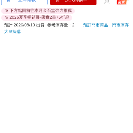
刀…等）
※ 下方點圖前往本月金石堂強力推薦
若非上列種類商品，均享有到貨7天的猶豫期（含例假
※ 2026夏季暢銷展-采實2書75折起
日）。
預計 2026/08/10 出貨
參考庫存量：2
預訂門市商品
門市庫存
辦理退換貨時，商品（組合商品恕無法接受單獨退貨）必須
大量採購
是您收到商品時的原始狀態（包含商品本體、配件、贈品、
保證書、所有附隨資料文件及原廠內外包裝…等），請勿直
接使用原廠包裝寄送，或於原廠包裝上黏貼紙張或書寫文
字。
退回商品若無法回復原狀，將請您負擔回復原狀所需費用，
嚴重時將影響您的退貨權益。