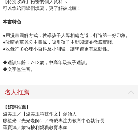
【特別收錄】祕密的個人資料卡
可以拿給同學們填寫，更了解彼此喔！
本書特色
●用漫畫圖解方式，教導孩子人際相處之道，打造第一好印象。
●吸晴的華麗公主畫風，吸引孩子主動閱讀並徹底實踐。
●收錄許多心理小百科及小測驗，讓學習更有互動性。
◆適讀年齡：7-12歲，中高年級孩子適讀。
◆文字無注音。
名人推薦
【好評推薦】
溫美玉／【溫美玉科技作文】創始人
廖笙光（光光老師）／奇威專注力教育中心執行長
羅寶鴻／蒙特梭利親職教育專家