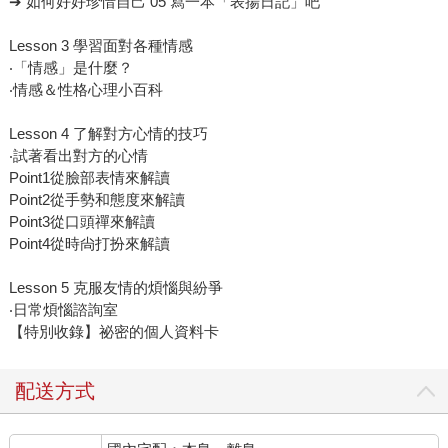
➔ 如何好好珍惜自己 05 寫一本「表揚日記」吧
Lesson 3 學習面對各種情感
‧「情感」是什麼？
‧情感＆性格心理小百科
Lesson 4 了解對方心情的技巧
‧試著看出對方的心情
Point1從臉部表情來解讀
Point2從手勢和態度來解讀
Point3從口頭禪來解讀
Point4從時尙打扮來解讀
Lesson 5 克服友情的煩惱與紛爭
‧日常煩惱諮詢室
【特別收錄】祕密的個人資料卡
配送方式