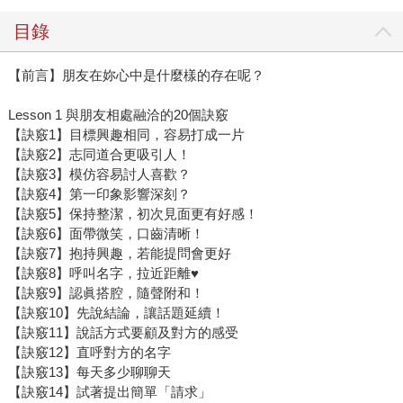
目錄
【前言】朋友在妳心中是什麼樣的存在呢？
Lesson 1 與朋友相處融洽的20個訣竅
【訣竅1】目標興趣相同，容易打成一片
【訣竅2】志同道合更吸引人！
【訣竅3】模仿容易討人喜歡？
【訣竅4】第一印象影響深刻？
【訣竅5】保持整潔，初次見面更有好感！
【訣竅6】面帶微笑，口齒清晰！
【訣竅7】抱持興趣，若能提問會更好
【訣竅8】呼叫名字，拉近距離♥
【訣竅9】認眞搭腔，隨聲附和！
【訣竅10】先說結論，讓話題延續！
【訣竅11】說話方式要顧及對方的感受
【訣竅12】直呼對方的名字
【訣竅13】每天多少聊聊天
【訣竅14】試著提出簡單「請求」