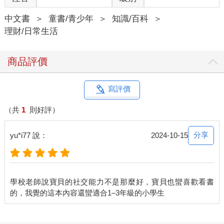
中文書
＞
童書/青少年
＞
知識/百科
＞
理財/日常生活
商品評價
寫評價
（共
1
則好評）
分享
yu*i77 說：
2024-10-15
學校老師說寶貝的社交能力不是那麼好，寶貝也蠻喜歡看書