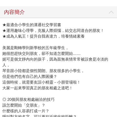
內容簡介
★最適合小學生的溝通社交學習書
★運用趣味心理學，克服人際煩惱，結交志同道合的朋友！
★成為人氣王！提升自我表達力，培養情緒素養
美麗是剛轉學到新學校的五年級學生，
她很想趕快交到朋友，卻不知道怎麼開始……
妮可是個文靜內向的孩子，因為面無表情常常被誤會是冷淡的
人，
琴音跟小陸都是個性開朗、朋友很多的小學生，
但是他們也有自己的人際困擾？
這個時候，就需要友誼小精靈－小朋登場啦！
大家一起來學習真正的朋友相處之道吧！
◎ 20個與朋友相處融洽的技巧
該怎麼開始「交朋友」？
什麼樣的人容易打成一片？
呼叫對方的名字，可以更拉近彼此的距離？