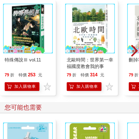
特殊傳說Ⅲ vol.11
北歐時間：世界第一幸
刪掉
福國度教會我的事
253
314
79
折
特價
元
79
折
特價
元
79
折
加入購物車
加入購物車
您可能也需要