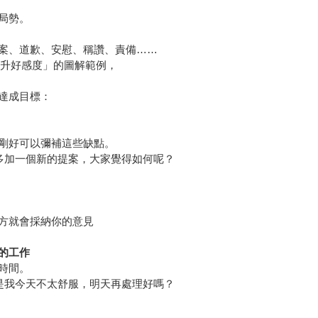
局勢。
案、道歉、安慰、稱讚、責備……
提升好感度」的圖解範例，
達成目標：
剛好可以彌補這些缺點。
多加一個新的提案，大家覺得如何呢？
方就會採納你的意見
的工作
時間。
是我今天不太舒服，明天再處理好嗎？
象