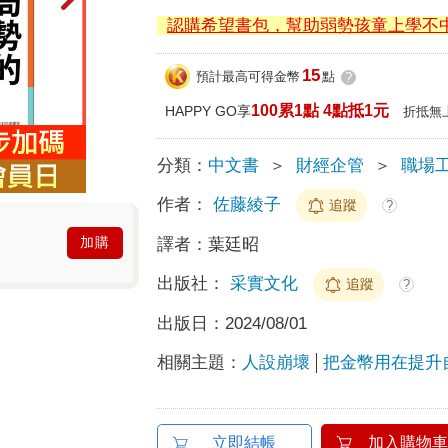
認購希望書包，幫助弱勢孩童上學不
15
預計最高可得金幣
點
?
100累1點 4點抵1元
HAPPY GO享
折抵無
分類：
中文書
＞
財經企管
＞
職場
作者：
佐藤綾子
追蹤
?
加購
譯者：
葉廷昭
出版社：
采實文化
追蹤
?
出版日：
2024/08/01
相關主題：
人設崩壞
把金幣用在提升
立即結帳
加入購物車