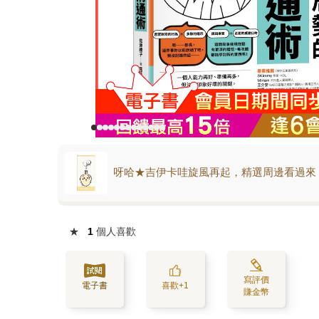
呀哈★吉伊卡哇旋風再起，精選周邊看過來
★
1
個人喜歡
寫評價
電子書
喜歡+1
賺金幣