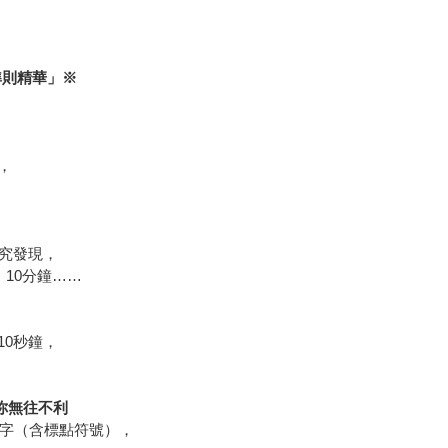
準則精華」※
，
研究發現，
10分鐘……
10秒鐘，
你無往不利
個字（含標點符號），