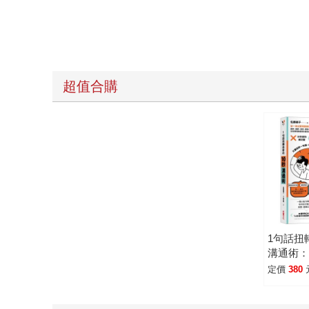
超值合購
1句話扭
溝通術
國家首
定價
380
求、道
美、責