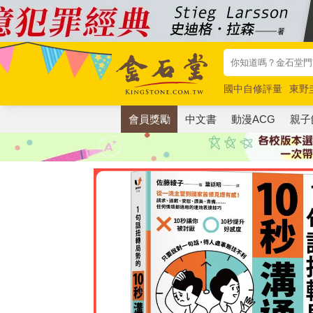
國中自修評量
東野
唯紅花綻放
奧德賽
會員獎勵
中文書
動漫ACG
親子