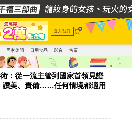
0
登入/註冊
電
居家休閒
日用食品
影音
售票
通術：從一流主管到國家首領見證
、讚美、責備……任何情境都適用