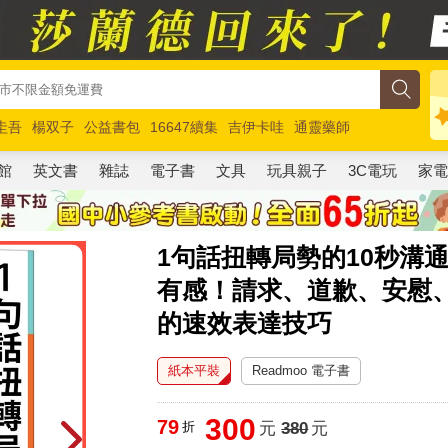
圭吾
楊双子
公益書包
16647續集
吉伊卡哇
通靈藥師
路邊攤新作
馬斯克
玩具總動員5
超慢跑
館
英文書
雜誌
電子書
文具
玩具親子
3C電玩
家
1句話扭轉局勢的10秒溝
有感！請求、道歉、安慰
的速效表達技巧
紙本平裝
Readmoo 電子書
300
79
折
元
380
元