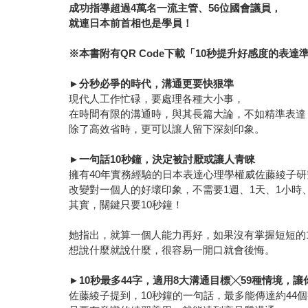
成功指導超過4萬名一流主管、56位國會議員，
就連日本前首相也是學員！
※
本書附有QR Code下載「10秒提升好感度的表達
►
分秒必爭的時代，溝通更要快狠準
現代人工作忙碌，要處理各種大小事，
在時間有限的溝通時，與其長篇大論，不如精準表達
除了高效省時，更可以讓人留下深刻印象。
►
一句話10秒鐘，決定被討厭或讓人青睞
擁有40年實務經驗的日本表達心理學權威佐藤綾子
改變對一個人的好壞印象，不需要1週、1天、1小時、
其實，關鍵只要10秒鐘！
她指出，就算一個人能力再好，如果沒有掌握短短的
想說什麼就說什麼，很容易一開口就會後悔。
►
10
秒最多44字，適用8大溝通目標╳59種情境，讓
佐藤綾子提到，10秒鐘的一句話，最多能傳達約44