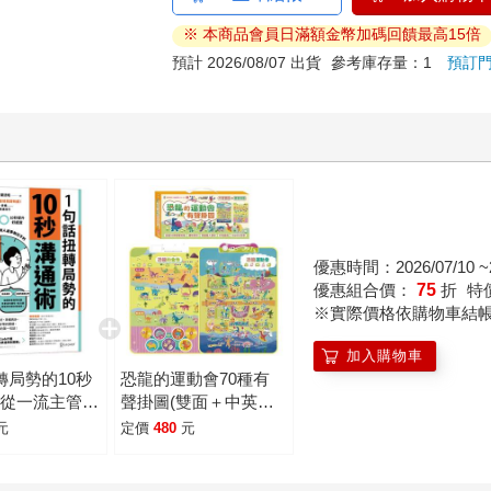
※ 本商品會員日滿額金幣加碼回饋最高15倍
預計 2026/08/07 出貨
參考庫存量：1
預訂
優惠時間：2026/07/10 ~2
優惠組合價：
75
折
特
※實際價格依購物車結
加入購物車
轉局勢的10秒
恐龍的運動會70種有
：從一流主管到
聲掛圖(雙面＋中英文
領見證有感！請
單字)(2合1)
元
定價
480
元
歉、安慰、讚
備……任何情境