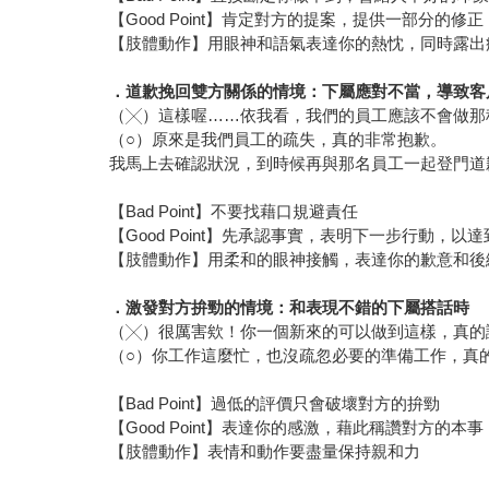
【Good Point】肯定對方的提案，提供一部分的修正
【肢體動作】用眼神和語氣表達你的熱忱，同時露出
．道歉挽回雙方關係的情境：下屬應對不當，導致客
（╳）這樣喔……依我看，我們的員工應該不會做那
（○）原來是我們員工的疏失，真的非常抱歉。
我馬上去確認狀況，到時候再與那名員工一起登門道
【Bad Point】不要找藉口規避責任
【Good Point】先承認事實，表明下一步行動，以
【肢體動作】用柔和的眼神接觸，表達你的歉意和後
．激發對方拚勁的情境：和表現不錯的下屬搭話時
（╳）很厲害欸！你一個新來的可以做到這樣，真的
（○）你工作這麼忙，也沒疏忽必要的準備工作，真
【Bad Point】過低的評價只會破壞對方的拚勁
【Good Point】表達你的感激，藉此稱讚對方的本事
【肢體動作】表情和動作要盡量保持親和力