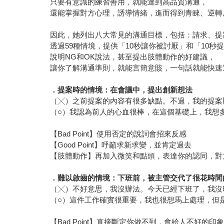
只要有意識的練習善用，就能達到高品質溝通，
還能掌握對方心理，誘導情緒，進而得到青睞、逆轉
因此，她列出八大常見的溝通目標，包括：請求、提
透過59種情境，提供「10秒讓你被討厭」和「10秒
說明NG和OK說法，甚至提出肢體動作的好建議，
讓你了解溝通準則，就能言簡意賅，一句話就能快速
．提案時的情境：在會議中，提出創新想法
（╳）之前提案的內容有很多缺點。不過，我的提案
（○）我認為前人的心血很棒，在這個基礎上，我想
【Bad Point】使用否定的說詞會招來反感
【Good Point】呼籲求新求變，並肯定過去
【肢體動作】再加入微笑和點頭，表達你的認同，對
．難以啟齒的情境：下班前，被主管交代了很花時間
（╳）不好意思，我沒辦法。今天已經下班了，我沒
（○）這件工作確實很重要，我也很想馬上處理，但
【Bad Point】直接斷定你做不到，會給人不好的印