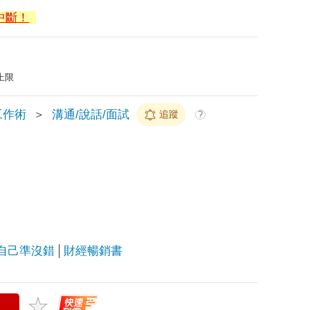
中斷！
上限
工作術
＞
溝通/說話/面試
追蹤
?
自己準沒錯
財經暢銷書