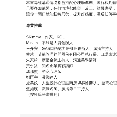
本書每種溝通情境都會搭配心理學準則、圖解和具
只要多加練習，任何情境都能舉一反三、隨機應變，
讓你一開口就能扭轉局勢、提升好感度，溝通任何事
專業推薦
SKimmy｜作家、KOL
Miriam｜不只是人資創辦人
王介安｜GAS口語魅力培訓® 創辦人、廣播主持人
林慧｜艾鍊管理顧問股份有限公司執行長、口語表達
朱家綺｜廣播金鐘主持人、溝通美學講師
黃永猛｜知名企業實戰講師
瑪那熊｜諮商心理師
鄭匡宇｜激勵達人
盧美妏｜人生設計心理諮商所 共同創辦人、諮商心
藍如瑛｜職涯名師、廣播節目主持人
（按姓氏筆畫排列）