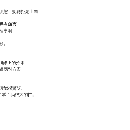
疲態，婉轉拒絕上司
戶有怨言
種事啊……
歉。
達到修正的效果
續應對方案
讓我很驚訝。
的幫了我很大的忙。