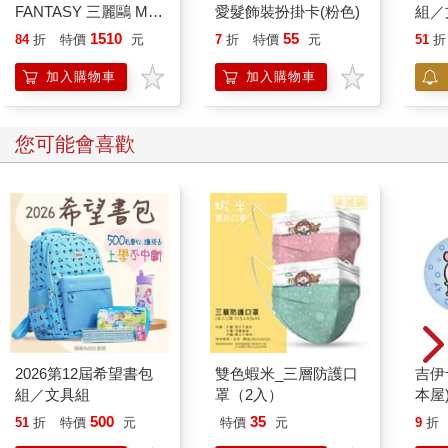
FANTASY 三麗鷗 Mix
愛髮飾裝扮掛卡(粉色)
組／
熱帶櫻桃系列 立體拼
1510
55
84
折
特價
元
7
折
特價
元
51
折
圖 盒玩 公仔 模型 凱
蒂貓 酷洛米 帕恰狗 美
加入購物車
加入購物車
樂蒂 KAITAI
您可能會喜歡
2026第12屆希望書包
雙色蝦米_三層防護口
吉伊
組／文具組
罩（2入）
本屋
500
35
51
折
特價
元
特價
元
9
折