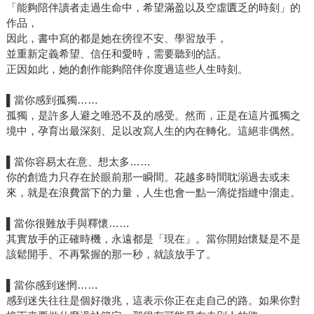
「能夠陪伴讀者走過生命中，希望滿盈以及空虛匱乏的時刻」的
作品，
因此，書中寫的都是她在徬徨不安、學習放手，
並重新定義希望、信任和愛時，需要聽到的話。
正因如此，她的創作能夠陪伴你度過這些人生時刻。
▌當你感到孤獨……
孤獨，是許多人避之唯恐不及的感受。然而，正是在這片孤獨之
境中，孕育出最深刻、足以改寫人生的內在轉化。這絕非偶然。
▌當你容易太在意、想太多……
你的創造力只存在於眼前那一瞬間。花越多時間耽溺過去或未
來，就是在浪費當下的力量，人生也會一點一滴從指縫中溜走。
▌當你很難放手與釋懷……
其實放手的正確時機，永遠都是「現在」。當你開始懷疑是不是
該鬆開手、不再緊握的那一秒，就該放手了。
▌當你感到迷惘……
感到迷失往往是個好徵兆，這表示你正在走自己的路。如果你對