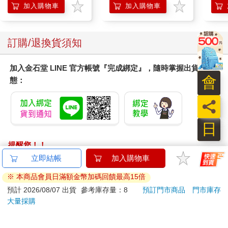
加入購物車
加入購物車
訂購/退換貨須知
加入金石堂 LINE 官方帳號『完成綁定』，隨時掌握出貨動
會
態：
員
日
提醒您！！
金石堂及銀行均不會請您操作ATM! 如接獲電話要求您前往
立即結帳
加入購物車
ATM提款機，請不要聽從指示，以免受騙上當！
※ 本商品會員日滿額金幣加碼回饋最高15倍
退換貨須知：
預計 2026/08/07 出貨
參考庫存量：8
預訂門市商品
門市庫存
大量採購
**提醒您，鑑賞期不等於試用期，退回商品須為全新狀態**
依據「消費者保護法」第19條及行政院消費者保護處公告之
「通訊交易解除權合理例外情事適用準則」，以下商品購買