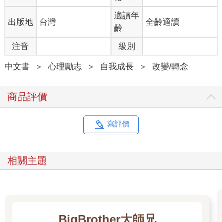
如果在前往這段人生的路上，你迷失方向，我期盼你能翻開本
書。
適讀年
出版地
台灣
全齡適讀
在閱讀的同時，我希望你能汲取對自己有助益、留下與自己相對
齡
無關的部分，讓那些未被觸及的段落留在原位，待另一個人去探
注音
級別
索發掘，或許未來某一天，那個人有可能是你。我期許你能將自
己在書中找到的話語收進心裡，如果某一天突然感到徬徨、不曉
中文書
＞
心理勵志
＞
自我成長
＞
改變/轉念
得下一步該怎麼做，願你能發現自己早有預備，能夠找回理智與
清明。
更重要的是，我希望你能記住，我其實什麼都不知道。唯有在我
商品評價
為了讓自己回歸自我而唱的這首歌，恰好也讓你想起自己真正的
依歸時，再去聆聽即可。
唯有當我對自己說的話，正好回答了你心裡沒說出口的疑問。
寫評價
唯有當我的聲音聽起來像是你記得、卻始終找不回來的那個聲
音。
那時再去聆聽吧。
相關主題
我其實也沒有付出或貢獻什麼，只是想把自己的屋子打掃乾淨而
已。
如果這也順便讓你家變得明亮整潔，那你並沒有虧欠我半分。
好好活著。
去完成你曾經夢想的一切。
BigBrother大師兄
若有一天，你發現自己站在嶄新人生的岸邊，哼著我們一起學會