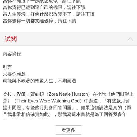
當你不知道下一步該怎麼做，請往下讀
當你覺得已經到達自己的極限，請往下讀
當人生停滯，好像什麼都改變不了，請往下讀
當你覺得一切都支離破碎，請往下讀
試閱
內容摘錄
引言
只要你願意，
就能與不執著的輕盈人生，不期而遇
柔拉．涅爾．賀絲頓（Zora Neale Hurston）在小說《他們眼望上
蒼》（Their Eyes Were Watching God）中寫道，「有些歲月會
提出問題，有些歲月則會回答問題」。如果這個說法是真的（而
且我非常相信確實如此），那我寫這本書就是為了回答我多年
前，開始詢問自己的問題。
其實我最一開始想動筆寫書，就是因為有了這一個念頭，而且是
看更多
早在我發現像我這樣的人也能寫書之前，就這樣想了。當年我19