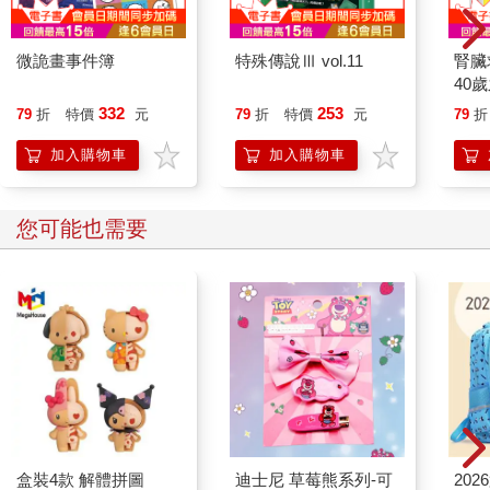
微詭畫事件簿
特殊傳說Ⅲ vol.11
腎臟
40
就告
332
253
79
折
特價
元
79
折
特價
元
79
折
加入購物車
加入購物車
您可能也需要
盒裝4款 解體拼圖
迪士尼 草莓熊系列-可
20