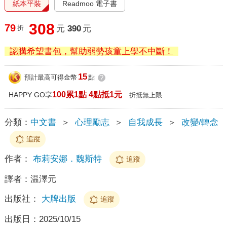
紙本平裝
Readmoo 電子書
308
79
折
元
390
元
認購希望書包，幫助弱勢孩童上學不中斷！
15
預計最高可得金幣
點
?
100累1點 4點抵1元
HAPPY GO享
折抵無上限
分類：
中文書
＞
心理勵志
＞
自我成長
＞
改變/轉念
追蹤
作者：
布莉安娜．魏斯特
追蹤
譯者：
温澤元
出版社：
大牌出版
追蹤
出版日：
2025/10/15