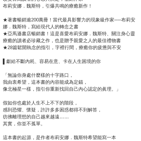
布莉安娜．魏斯特，引爆共鳴的療癒新作！
★著書暢銷逾200萬冊！當代最具影響力的現象級作家──布莉安
娜．魏斯特，寫給現代人的轉念之書
★亞馬遜書店暢銷書！這是喜愛布莉安娜．魏斯特、關注身心靈
療癒的讀者必珍藏之作，也是贈予親愛之人的最佳禮物書
★28篇鬆開執念的指引，字裡行間，療癒你的疲憊與不安
▌獻給不斷內耗、容易在意、卡在人生困境的你
「無論你身處什麼樣的十字路口，
我由衷希望，這本書的內容能成為定錨，
像北極星一樣，指引你重新找回自己內心認定的眞理。」
假如你也處於人生不上不下的階段，
感到恐懼、懷疑，許許多多困惑都得不到解答，
彷彿離理想的自己越來越遠……
其實，你並不孤單。
這本書的起源，是作者布莉安娜．魏斯特希望能寫一本