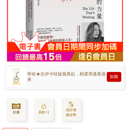
呀哈★吉伊卡哇旋風再起，精選周邊看過
加購
來
寫評價
好書
喜歡+1
賺金幣