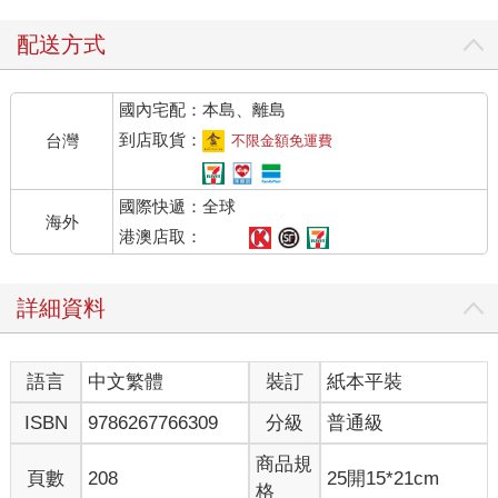
歲，還清楚記得自己好希望能有一本類似實戰手冊的東西，來告
訴我身而為人究竟是怎麼一回事（當時我都說那是「感受的百科
配送方式
全書」）。我記得自己希望能有一本人生指南，希望有人能帶領
我去體察各種我們未必會正式學習，卻足以形塑並豐富生命體驗
國內宅配：本島、離島
的事物。
雖然我很驚訝自己竟然花了這麼多年，才把這本書寫出來，但我
到店取貨：
台灣
不限金額免運費
認為在這個時間點出版這本書，是很有意義的。我在最後這個版
本中分享的許多想法，都是經過長時間累積與沉澱才開花結果。
國際快遞：全球
在構思與寫作的過程中，我發現這些文字彷彿是從我內在的某個
海外
部分噴湧而出。我甚至沒有意識到，自己其實有這些話想說。這
港澳店取：
好像我多年來一直在尋找答案，並且在反覆尋找、發現及紀錄之
後，終於將零碎片段拼湊全整。
詳細資料
無論你身處什麼樣的十字路口，我由衷希望這本書的內容能成為
定錨，像北極星一樣，指引你重新找回自己內心認定的真理。
因為我非常篤定，在你拼命硬撐的人生的另一頭，在你用盡方
語言
中文繁體
裝訂
紙本平裝
法，想要導正的人生的另一端⋯⋯有另一段人生在等著你。只要
你放下一切阻礙，這段截然不同的人生會找到你。那是一直以來
ISBN
9786267766309
分級
普通級
都存在的人生，是能夠自我滋養，萬物終能匯聚並永駐停留的人
生。在內心深處，你知道這段人生注定屬於你。而你跟這段人生
商品規
頁數
208
25開15*21cm
之間，也只隔著一個決定的距離。
格