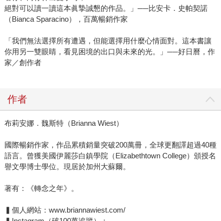
絕對可以讀一讀這本眞摯誠懇的作品。」──比安卡．史帕契諾
（Bianca Sparacino），百萬暢銷作家
「我們無法選擇所有遭遇，但能選擇用什麼心情面對。這本書讓
你用另一雙眼睛，看見困境的出口與未來的光。」──好日曆，作
家／創作者
作者
布莉安娜．魏斯特（Brianna Wiest）
國際暢銷作家，作品累積銷量突破200萬冊，全球更翻譯超過40種
語言。曾獲美國伊麗莎白鎮學院（Elizabethtown College）頒授名
譽文學博士學位。現居於加州大蘇爾。
著有：《轉念之年》。
▍個人網站：www.briannawiest.com/
▍Instagram（破100萬追蹤）：