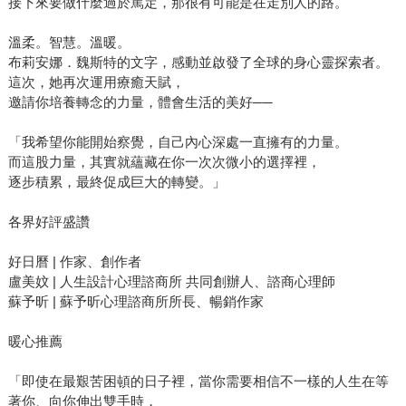
接下來要做什麼過於篤定，那很有可能是在走別人的路。
溫柔。智慧。溫暖。
布莉安娜．魏斯特的文字，感動並啟發了全球的身心靈探索者。
這次，她再次運用療癒天賦，
邀請你培養轉念的力量，體會生活的美好──
「我希望你能開始察覺，自己內心深處一直擁有的力量。
而這股力量，其實就蘊藏在你一次次微小的選擇裡，
逐步積累，最終促成巨大的轉變。」
各界好評盛讚
好日曆 | 作家、創作者
盧美妏 | 人生設計心理諮商所 共同創辦人、諮商心理師
蘇予昕 | 蘇予昕心理諮商所所長、暢銷作家
暖心推薦
「即使在最艱苦困頓的日子裡，當你需要相信不一樣的人生在等
著你、向你伸出雙手時，