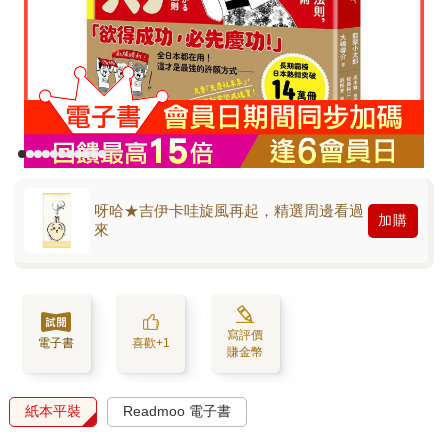
呀哈★吉伊卡哇旋風再起，精選周邊看過
加購
來
寫評價
電子書
喜歡+1
賺金幣
紙本平裝
Readmoo 電子書