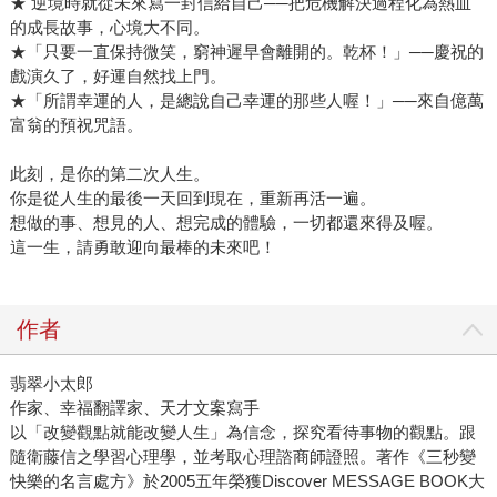
★ 逆境時就從未來寫一封信給自己──把危機解決過程化為熱血
的成長故事，心境大不同。
★「只要一直保持微笑，窮神遲早會離開的。乾杯！」──慶祝的
戲演久了，好運自然找上門。
★「所謂幸運的人，是總說自己幸運的那些人喔！」──來自億萬
富翁的預祝咒語。
此刻，是你的第二次人生。
你是從人生的最後一天回到現在，重新再活一遍。
想做的事、想見的人、想完成的體驗，一切都還來得及喔。
這一生，請勇敢迎向最棒的未來吧！
作者
翡翠小太郎
作家、幸福翻譯家、天才文案寫手
以「改變觀點就能改變人生」為信念，探究看待事物的觀點。跟
隨衛藤信之學習心理學，並考取心理諮商師證照。著作《三秒變
快樂的名言處方》於2005五年榮獲Discover MESSAGE BOOK大