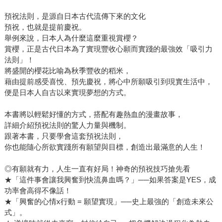
預祝法則，是源自日本古代流傳下來的文化
預祝，也就是提前慶祝。
舉例來說，日本人為什麼這麼重視賞櫻？
賞櫻，正是古代日本為了實現豐收心願而實踐的最強效「吸引力
法則」！
將盛開的櫻花比喻為秋季豐收的稻米，
藉由提前感受喜悅、預先慶祝，將心中所願吸引到現實生活中，
便是日本人自古以來實現夢想的方式。
本書將以輕鬆好懂的方式，搭配有趣熱血的漫畫故事，
詳細介紹預祝法則的驚人力量與機制。
跟著本書，只要學會這套預祝法則，
你也能隨心所欲實踐所有願望與目標，創造出最滿意的人生！
◎有願就有力，人生一直有好局！神奇的預祝技巧搶先看
★「這件事會讓我興奮到快流鼻血嗎？」──如果答案是YES，成
功率會高得不像話！
★「興奮的心情x行動 = 願望實現」──史上最強的「創造未來公
式」。