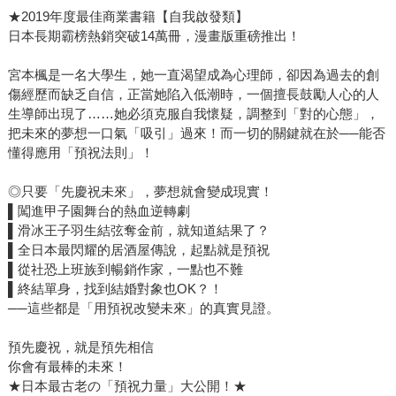
★2019年度最佳商業書籍【自我啟發類】
日本長期霸榜熱銷突破14萬冊，漫畫版重磅推出！
宮本楓是一名大學生，她一直渴望成為心理師，卻因為過去的創
傷經歷而缺乏自信，正當她陷入低潮時，一個擅長鼓勵人心的人
生導師出現了……她必須克服自我懷疑，調整到「對的心態」，
把未來的夢想一口氣「吸引」過來！而一切的關鍵就在於──能否
懂得應用「預祝法則」！
◎只要「先慶祝未來」，夢想就會變成現實！
▌闖進甲子園舞台的熱血逆轉劇
▌滑冰王子羽生結弦奪金前，就知道結果了？
▌全日本最閃耀的居酒屋傳說，起點就是預祝
▌從社恐上班族到暢銷作家，一點也不難
▌終結單身，找到結婚對象也OK？！
──這些都是「用預祝改變未來」的真實見證。
預先慶祝，就是預先相信
你會有最棒的未來！
★日本最古老の「預祝力量」大公開！★