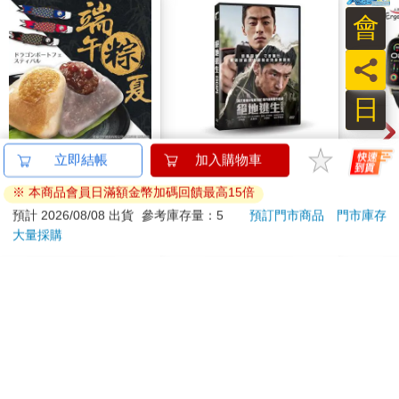
會
員
日
《三叔公》日式晶冰粽
絕地逃生 DVD
Ergot
(共21入/三盒)
2.
1010
399
7
折
特價
元
特價
元
1590
加入購物車
加入購物車
訂購/退換貨須知
加入金石堂 LINE 官方帳號『完成綁定』，隨時掌握出貨動
態：