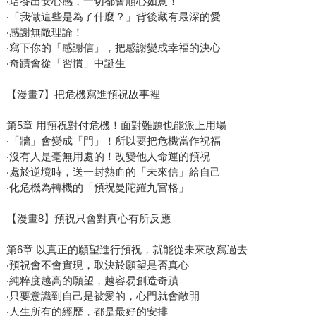
‧培養出安心感，一切都會順心如意！
‧「我做這些是為了什麼？」背後藏有最深的愛
‧感謝無敵理論！
‧寫下你的「感謝信」，把感謝變成幸福的決心
‧奇蹟會從「習慣」中誕生
【漫畫7】把危機寫進預祝故事裡
第5章 用預祝對付危機！面對難題也能派上用場
‧「牆」會變成「門」！所以要把危機當作祝福
‧沒有人是毫無用處的！改變他人命運的預祝
‧處於逆境時，送一封熱血的「未來信」給自己
‧化危機為轉機的「預祝曼陀羅九宮格」
【漫畫8】預祝只會對真心有所反應
第6章 以真正的願望進行預祝，就能從未來改寫過去
‧預祝會不會實現，取決於願望是否真心
‧純粹度越高的願望，越容易創造奇蹟
‧只要意識到自己是被愛的，心門就會敞開
‧人生所有的經歷，都是最好的安排