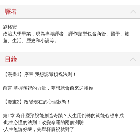
譯者
劉格安
政治大學畢業，現為專職譯者，譯作類型包含商管、醫學、旅
遊、生活、歷史和小說等。
目錄
【漫畫1】序章 我想認識預祝法則！
前言 掌握預祝的力量，夢想就會前來迎接你
【漫畫2】改變現在的心理狀態！
第1章 為什麼預祝能創造奇蹟？人生用倒轉的就能心想事成
‧此生必懂的法則！改變命運的兩個測驗
‧人生無論好壞，先舉杯慶祝就對了