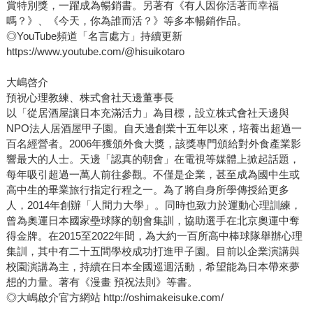
賞特別獎，一躍成為暢銷書。另著有《有人因你活著而幸福
嗎？》、《今天，你為誰而活？》等多本暢銷作品。
◎YouTube頻道「名言處方」持續更新
https://www.youtube.com/@hisuikotaro
大嶋啓介
預祝心理教練、株式會社天邊董事長
以「從居酒屋讓日本充滿活力」為目標，設立株式會社天邊與
NPO法人居酒屋甲子園。自天邊創業十五年以來，培養出超過一
百名經營者。2006年獲頒外食大獎，該獎專門頒給對外食產業影
響最大的人士。天邊「認真的朝會」在電視等媒體上掀起話題，
每年吸引超過一萬人前往參觀。不僅是企業，甚至成為國中生或
高中生的畢業旅行指定行程之一。為了將自身所學傳授給更多
人，2014年創辦「人間力大學」。同時也致力於運動心理訓練，
曾為奧運日本國家壘球隊的朝會集訓，協助選手在北京奧運中奪
得金牌。在2015至2022年間，為大約一百所高中棒球隊舉辦心理
集訓，其中有二十五間學校成功打進甲子園。目前以企業演講與
校園演講為主，持續在日本全國巡迴活動，希望能為日本帶來夢
想的力量。著有《漫畫 預祝法則》等書。
◎大嶋啟介官方網站 http://oshimakeisuke.com/