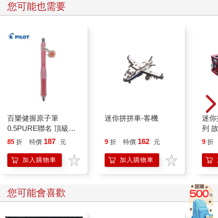
您可能也需要
百樂健握原子筆
迷你拼拼車-客機
迷你
0.5PURE聯名 頂級白
列 
桃(限量)
187
162
85
折
特價
元
9
折
特價
元
9
折
加入購物車
加入購物車
您可能會喜歡