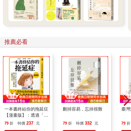
推薦必看
一本書終結你的拖延症
刪掉容易，忘掉很難
臺灣
【漫畫版】：透過「小
行動」打開大腦的行動
237
332
79
折
特價
元
79
折
特價
元
79
折
開關，懶人也能變身