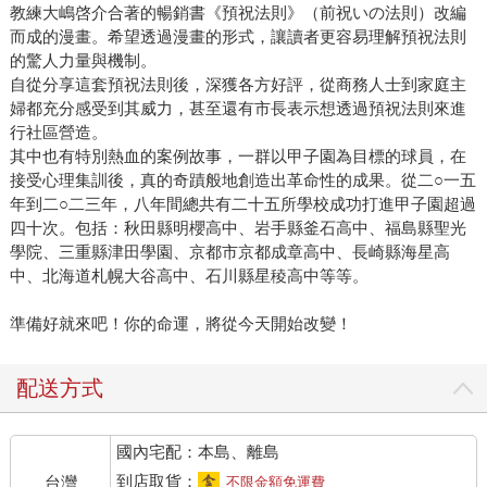
教練大嶋啓介合著的暢銷書《預祝法則》（前祝いの法則）改編
而成的漫畫。希望透過漫畫的形式，讓讀者更容易理解預祝法則
的驚人力量與機制。
自從分享這套預祝法則後，深獲各方好評，從商務人士到家庭主
婦都充分感受到其威力，甚至還有市長表示想透過預祝法則來進
行社區營造。
其中也有特別熱血的案例故事，一群以甲子園為目標的球員，在
接受心理集訓後，真的奇蹟般地創造出革命性的成果。從二○一五
年到二○二三年，八年間總共有二十五所學校成功打進甲子園超過
四十次。包括：秋田縣明櫻高中、岩手縣釜石高中、福島縣聖光
學院、三重縣津田學園、京都市京都成章高中、長崎縣海星高
中、北海道札幌大谷高中、石川縣星稜高中等等。
準備好就來吧！你的命運，將從今天開始改變！
配送方式
國內宅配：本島、離島
到店取貨：
台灣
不限金額免運費