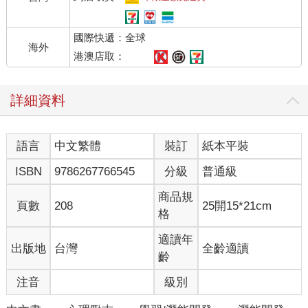
國際快遞：全球
海外
港澳店取：
詳細資料
語言
中文繁體
裝訂
紙本平裝
ISBN
9786267766545
分級
普通級
商品規
頁數
208
25開15*21cm
格
適讀年
出版地
台灣
全齡適讀
齡
注音
級別