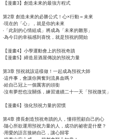
【漫畫3】創造未來的最強方程式
第2章 創造未來的必勝公式！心×行動＝未來
‧現在的「心」，就是你的未來
‧「此刻的心情組成」將成為「未來的雛形」
‧為今日的幸福感到喜悅，就是預祝的開始
【漫畫4】小學運動會上的預祝奇蹟
【漫畫5】締造居酒屋傳說的預祝力量
第3章 預祝就該這樣做！一起成為預祝大師
‧這件事，會讓你興奮到流鼻血嗎？
‧給自己冠上一個厲害的頭銜
‧沒有夢想也沒關係，練習連續二十一天「預祝微笑」
【漫畫6】強化預祝力量的習慣
第4章 擅長創造預祝奇蹟的人，懂得照顧自己的心
‧隨心所欲運用預祝力量的人，成功的祕密是什麼？
‧用愛的語言接納自己，讓心歸零