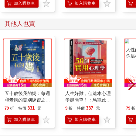
「行動派」的37個科
加入購物車
加入購物車
學方法
其他人也買
五十歲後我的媽：每週
人生好難，但這本心理
人性
和老媽的告別練習之我
學超簡單！：鳥籠效
你贏
好想念她
應、安慰劑效應、破窗
331
337
79
折
特價
元
9
折
特價
元
79
折
效應、登門檻效應……
50個讓人後悔為什麼
加入購物車
加入購物車
沒早點知道的實用心理
學！