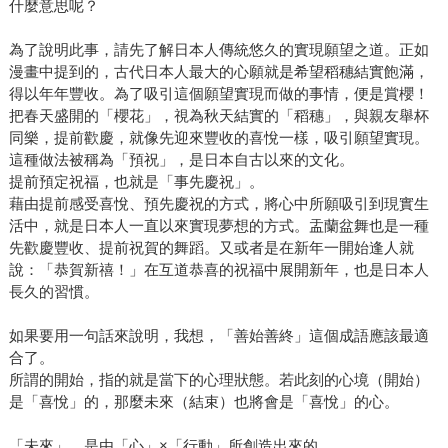
什麼意思呢？
為了說明此事，請先了解日本人傳統悠久的實現願望之道。正如
漫畫中提到的，古代日本人最大的心願就是希望稻穗結實飽滿，
得以年年豐收。為了吸引這個願望實現而做的事情，便是賞櫻！
把春天盛開的「櫻花」，視為秋天結實的「稻穗」，與親友舉杯
同樂，提前歡慶，就像先迎來豐收的喜悅一樣，吸引願望實現。
這種做法被稱為「預祝」，是日本自古以來的文化。
提前預定祝福，也就是「事先慶祝」。
藉由提前感受喜悅、預先慶祝的方式，將心中所願吸引到現實生
活中，就是日本人一直以來實現夢想的方式。盂蘭盆舞也是一種
先歡慶豐收、提前祝賀的舞蹈。又或者是在新年一開始逢人就
說：「恭賀新禧！」在互道恭喜的祝福中展開新年，也是日本人
長久的習慣。
如果要用一句話來說明，我想，「善始善終」這個成語應該最適
合了。
所謂的開始，指的就是當下的心理狀態。若此刻的心境（開始）
是「喜悅」的，那麼未來（結束）也將會是「喜悅」的心。
「未來」，是由「心」×「行動」所創造出來的。