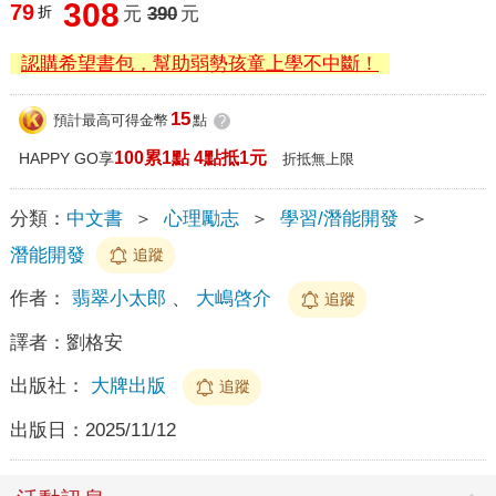
308
79
折
元
390
元
認購希望書包，幫助弱勢孩童上學不中斷！
15
預計最高可得金幣
點
?
100累1點 4點抵1元
HAPPY GO享
折抵無上限
分類：
中文書
＞
心理勵志
＞
學習/潛能開發
＞
潛能開發
追蹤
作者：
翡翠小太郎
、
大嶋啓介
追蹤
譯者：
劉格安
出版社：
大牌出版
追蹤
出版日：
2025/11/12