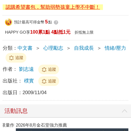
認購希望書包，幫助弱勢孩童上學不中斷！
5
預計最高可得金幣
點
?
100累1點 4點抵1元
HAPPY GO享
折抵無上限
分類：
中文書
＞
心理勵志
＞
自我成長
＞
情緒/壓力
追蹤
作者：
劉志遠
追蹤
出版社：
樸實
追蹤
出版日：
2009/11/04
活動訊息
作
2026年8月金石堂強力推薦