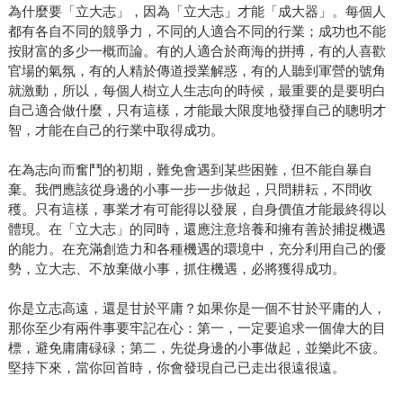
為什麼要「立大志」，因為「立大志」才能「成大器」。每個人
都有各自不同的競爭力，不同的人適合不同的行業；成功也不能
按財富的多少一概而論。有的人適合於商海的拼搏，有的人喜歡
官場的氣氛，有的人精於傳道授業解惑，有的人聽到軍營的號角
就激動，所以，每個人樹立人生志向的時候，最重要的是要明白
自己適合做什麼，只有這樣，才能最大限度地發揮自己的聰明才
智，才能在自己的行業中取得成功。
在為志向而奮鬥的初期，難免會遇到某些困難，但不能自暴自
棄。我們應該從身邊的小事一步一步做起，只問耕耘，不問收
穫。只有這樣，事業才有可能得以發展，自身價值才能最終得以
體現。在「立大志」的同時，還應注意培養和擁有善於捕捉機遇
的能力。在充滿創造力和各種機遇的環境中，充分利用自己的優
勢，立大志、不放棄做小事，抓住機遇，必將獲得成功。
你是立志高遠，還是甘於平庸？如果你是一個不甘於平庸的人，
那你至少有兩件事要牢記在心：第一，一定要追求一個偉大的目
標，避免庸庸碌碌；第二，先從身邊的小事做起，並樂此不疲。
堅持下來，當你回首時，你會發現自己已走出很遠很遠。