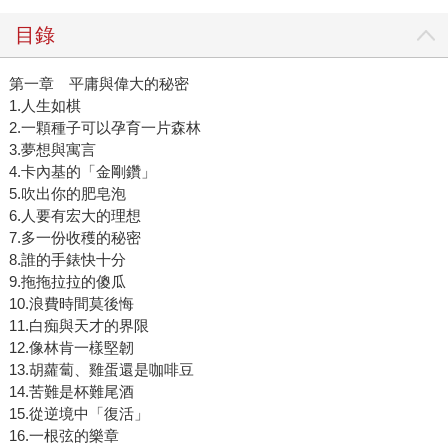
目錄
第一章 平庸與偉大的秘密
1.人生如棋
2.一顆種子可以孕育一片森林
3.夢想與寓言
4.卡內基的「金剛鑽」
5.吹出你的肥皂泡
6.人要有宏大的理想
7.多一份收穫的秘密
8.誰的手錶快十分
9.拖拖拉拉的傻瓜
10.浪費時間莫後悔
11.白痴與天才的界限
12.像林肯一樣堅韌
13.胡蘿蔔、雞蛋還是咖啡豆
14.苦難是杯難尾酒
15.從逆境中「復活」
16.一根弦的樂章