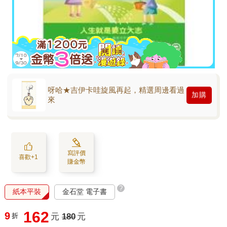
呀哈★吉伊卡哇旋風再起，精選周邊看過
加購
來
寫評價
喜歡+1
賺金幣
?
紙本平裝
金石堂 電子書
162
9
折
元
180
元