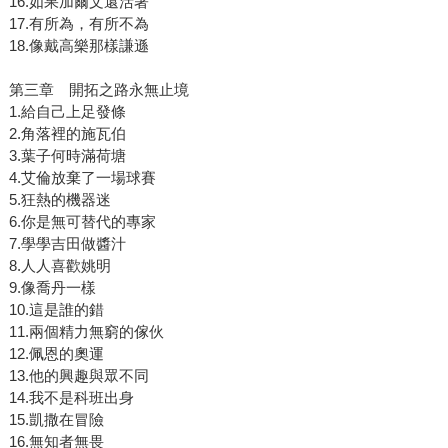
16.如果加爾文還活著
17.有所為，有所不為
18.像戴高樂那樣謙遜
第三章 開拓之路永無止境
1.給自己上足發條
2.角落裡的施瓦伯
3.葉子何時滿荷塘
4.艾倫放棄了一場球賽
5.狂熱的機器迷
6.你是無可替代的專家
7.學學吉田做醬汁
8.人人喜歡姚明
9.像喬丹一樣
10.這是誰的錯
11.兩個精力無窮的傢伙
12.佩恩的奧運
13.他的興趣與眾不同
14.我不是科班出身
15.凱撒在冒險
16.無知者無畏