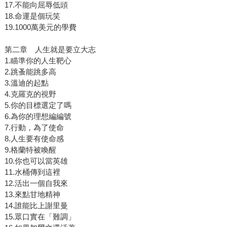
17.不能向屈辱低頭
18.命運是個玩笑
19.1000萬美元的學費
第二章 人生就是要立大志
1.瞄準你的人生靶心
2.跳蚤能跳多高
3.溫迪的起點
4.克羅克的視野
5.你的目標選定了嗎
6.為你的理想編編號
7.行動，為了使命
8.人生要有使命感
9.格蘭特被喚醒
10.你也可以當英雄
11.水桶傳到這裡
12.活出一個自我來
13.來點甘地精神
14.誰能比上謝里曼
15.眾口實在「難調」