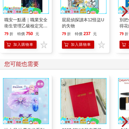
職安一點通｜職業安全
屁屁偵探讀本12怪盜U
別把
衛生管理乙級檢定完勝
的失物
得花
攻略｜2026版(套書)
—理
750
237
79
折
特價
元
79
折
特價
元
79
折
思維
加入購物車
加入購物車
您可能也需要