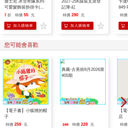
迪士尼 冰雪奇緣系列-
2027-25K線裝支票登
卡達C
可愛髮飾裝扮掛卡(紫
記簿-紅
849 
色)
ED.
55
290
7
折
特價
元
特價
元
特價
加入購物車
加入購物車
您可能會喜歡
【電子書】小狐狸的帽
典藏-古美術8月2026第
【電
子
405期
店
259
228
特價
元
特價
元
特價
240