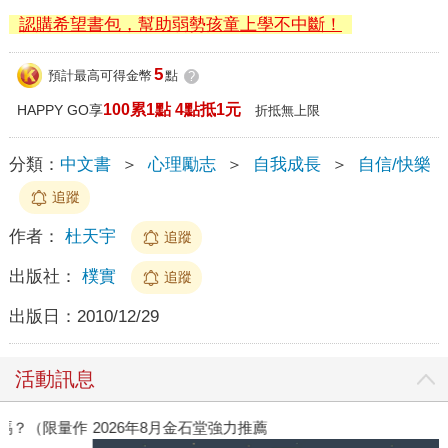
認購希望書包，幫助弱勢孩童上學不中斷！
5
預計最高可得金幣
點
?
100累1點 4點抵1元
HAPPY GO享
折抵無上限
分類：
中文書
＞
心理勵志
＞
自我成長
＞
自信/快樂
追蹤
作者：
杜天宇
追蹤
出版社：
樸實
追蹤
出版日：
2010/12/29
活動訊息
作
2026年8月金石堂強力推薦