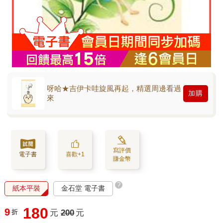
呀哈★吉伊卡哇旋風再起，精選周邊看過
加購
來
寫評價
電子書
喜歡+1
賺金幣
?
紙本平裝
金石堂 電子書
180
9
折
元
200
元