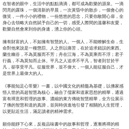
在智者的眼中，生活中的點點滴滴，都可成為歡樂的源泉。一滴
閃亮的露珠，一個清新的早晨，一次黃昏中的散步，一個會心的
微笑，一件小小的禮物，一份悠悠的思念，只要你敞開心扉，全
身心去領略大自然賦予自己的一切，感受人際間的溫馨和友愛，
歡樂自然會來到你的身邊，湧上你的心頭。
擁有財富的人，不如擁有智慧的人。一個人，不能瞭解生命，生
命對他來說是一種懲罰。人之所以痛苦，在於追求錯誤的東西。
蘭生幽谷，不為莫服而不芳；舟在江海，不為莫乘而不浮；君子
行義，不為莫知而止休。平凡之人追求不平凡，智者則甘於平
凡，卻享受平凡。征服世界，並不偉大，一個人能征服自己，才
是世界上最偉大的人。
《事能知足心常樂》一書，以中國文化的精髓為基礎，以佛家感
悟人世的高超智慧為核心，融合了儒家和道家思想的精華，通過
富有禪意和哲理的故事、濃縮的東方傳統智慧精華，全方位展示
了佛的智慧和道的真諦，並與時俱進地引發了相關的人生哲理，
以更貼近生活，滿足讀者的精神需求。
願你能靜下心來，反複品味書中的故事和哲理，逐漸將禪的精