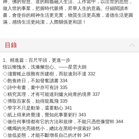
神、佛的智慧、道的精髓融入生活、工作當中，以出世的思想，
做入世的事業，把握時代脈搏，昇華人生的意義。仔細閱讀本
書，會使你的精神生活更充實，物質生活更高雅，道德生活更圓
滿，感情生活更純潔，人際關係更和諧！
目錄
1、精進篇：百尺竿頭，更進一步
恆以慚愧水，洗滌懈怠心。——星雲大師
◇淺嘗輒止很難有所建樹，而欲速則不達 332
◇飽食終日，不如發奮讀書 334
◇詩中有畫，畫中亦可有詩 335
◇精究其理，才有可能達到爐火純青的境界 337
◇博取百家長，始得龍鳳飛 339
◇學字不只是動筆，還要動心 341
◇紙上得來終覺淺，覺知此事要躬行 343
◇做任何事情都有它的方法和規律，不能只憑想像蠻幹 344
◇蠟燭的光亮雖然小，總比在黑暗中摸索好 345
◇放低姿態，才能不斷增長自己的才幹 347