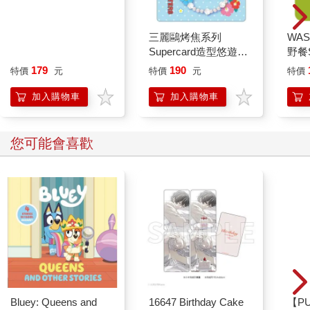
minini SuperCard名牌
三麗鷗烤焦系列
WAS
造型悠遊卡-conini【受
Supercard造型悠遊卡-
野餐S
託代銷】
大耳狗【受託代銷】
粉芥
179
190
特價
元
特價
元
特價
加入購物車
加入購物車
您可能會喜歡
Bluey: Queens and
16647 Birthday Cake
【P