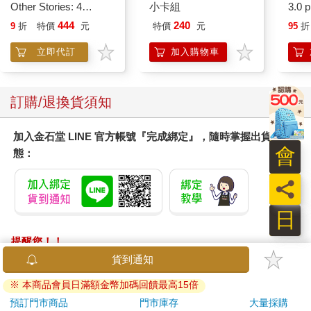
Other Stories: 4
小卡組
3.0
Stories in 1 Book.
黑 
444
240
9
折
特價
元
特價
元
95
折
Hooray!
立即代訂
加入購物車
訂購/退換貨須知
加入金石堂 LINE 官方帳號『完成綁定』，隨時掌握出貨動
會
態：
員
日
提醒您！！
金石堂及銀行均不會請您操作ATM! 如接獲電話要求您前往
ATM提款機，請不要聽從指示，以免受騙上當！
退換貨須知：