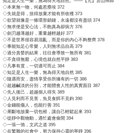
知足是人生一樂，無為得天地自然。——【元】雲山禪師
◇本來無一物，何處惹塵埃 372
◇失就是得，捨得放棄才能有所收穫 373
◇欲望就像是一條環形鎖鏈，永遠都沒有盡頭 374
◇無求便是安心法，不飽真為卻病方 376
◇劍刃越薄越好，重量越輕越好 377
◇不是世界很容易混亂，而是你的內心不夠整齊 378
◇事能知足心常樂，人到無求品自高 379
◇過分貪婪的結果，往往會導致一無所有 381
◇不貪得無厭，心境也就自然平靜 383
◇凡事有度，一切適可而止 384
◇知足是人生一樂，無為得天地自然 385
◇隨遇而安，盡情享受你所擁有的一切 386
◇超越鹹淡的分別，才能體會人性的真實面目 387
◇先人後己，超越個人得失 389
◇人見利而不見害，魚見食餌不見鉤 390
◇金錢能傷人，也能行善 391
◇果斷地放棄一切包袱，讓自己輕鬆起來 393
◇從靜中觀物動，遇忙處會偷閒 394
◇一張一弛，文武之道 395
◇在繁雜的社會中，努力保持心靈的寧靜 396