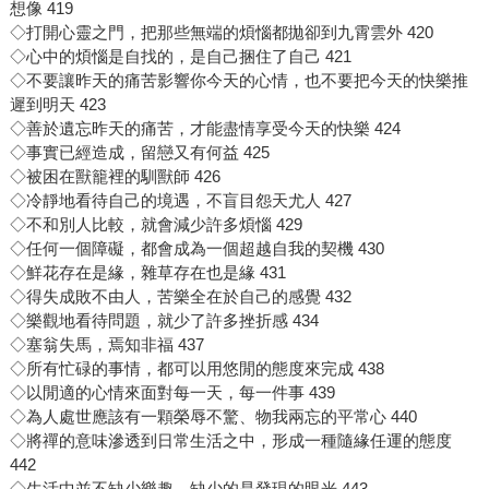
想像 419
◇打開心靈之門，把那些無端的煩惱都拋卻到九霄雲外 420
◇心中的煩惱是自找的，是自己捆住了自己 421
◇不要讓昨天的痛苦影響你今天的心情，也不要把今天的快樂推
遲到明天 423
◇善於遺忘昨天的痛苦，才能盡情享受今天的快樂 424
◇事實已經造成，留戀又有何益 425
◇被困在獸籠裡的馴獸師 426
◇冷靜地看待自己的境遇，不盲目怨天尤人 427
◇不和別人比較，就會減少許多煩惱 429
◇任何一個障礙，都會成為一個超越自我的契機 430
◇鮮花存在是緣，雜草存在也是緣 431
◇得失成敗不由人，苦樂全在於自己的感覺 432
◇樂觀地看待問題，就少了許多挫折感 434
◇塞翁失馬，焉知非福 437
◇所有忙碌的事情，都可以用悠閒的態度來完成 438
◇以閒適的心情來面對每一天，每一件事 439
◇為人處世應該有一顆榮辱不驚、物我兩忘的平常心 440
◇將禪的意味滲透到日常生活之中，形成一種隨緣任運的態度
442
◇生活中並不缺少樂趣，缺少的是發現的眼光 443