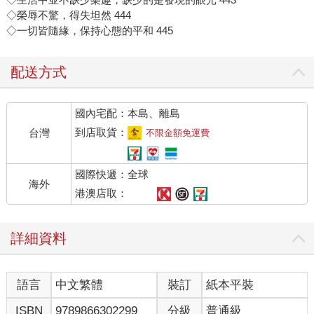
◇榮辱不驚，得失坦然 444
◇一切皆隨緣，保持心態的平和 445
配送方式
國內宅配：本島、離島
到店取貨：
台灣
不限金額免運費
國際快遞：全球
海外
港澳店取：
詳細資料
語言
中文繁體
裝訂
紙本平裝
ISBN
9789866302299
分級
普通級