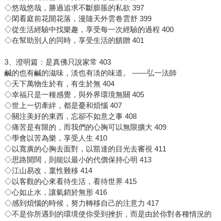
◇悠哉悠哉，勝過追求不斷膨脹的私欲 397
◇閑看庭前花開花落，漫隨天外雲卷雲舒 399
◇從生活經驗中找樂趣，享受每一次經驗的過程 400
◇在幫助別人的同時，享受生活的饋贈 401
3、澄明篇：是真佛只說家常 403
鹹的也有鹹的滋味，淡也有淡的味道。 ——弘一法師
◇天下萬物生於有，有生於無 404
◇幸福只是一種感覺，與外界環境無關 405
◇世上一切牽絆，都是憂和煩惱 407
◇關注美好的東西，忘卻不如意之事 408
◇痛苦是有限的，而我們的心胸可以無限擴大 409
◇學會以苦為樂，享受人生 410
◇以寬廣的心胸去面對，以豁達的目光去審視 411
◇思路開闊，則能以最小的代價保持心明 413
◇江山易改，稟性難移 414
◇以客觀的心來看待生活，看待世界 415
◇心如止水，讓氣銷於無形 416
◇感到煩惱的時候，努力轉移自己的注意力 417
◇不是你所遇到的環境使你受到挫折，而是由於你對各種情況的