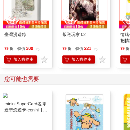
臺灣漫遊錄
叛逆玩家 02
情緒
把情
誰都
300
221
79
折
特價
元
79
折
特價
元
79
折
加入購物車
加入購物車
您可能也需要