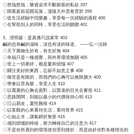
◇悠哉悠哉，勝過追求不斷膨脹的私欲 397
◇閑看庭前花開花落，漫隨天外雲卷雲舒 399
◇從生活經驗中找樂趣，享受每一次經驗的過程 400
◇在幫助別人的同時，享受生活的饋贈 401
3、澄明篇：是真佛只說家常 403
鹹的也有鹹的滋味，淡也有淡的味道。 ——弘一法師
◇天下萬物生於有，有生於無 404
◇幸福只是一種感覺，與外界環境無關 405
◇世上一切牽絆，都是憂和煩惱 407
◇關注美好的東西，忘卻不如意之事 408
◇痛苦是有限的，而我們的心胸可以無限擴大 409
◇學會以苦為樂，享受人生 410
◇以寬廣的心胸去面對，以豁達的目光去審視 411
◇思路開闊，則能以最小的代價保持心明 413
◇江山易改，稟性難移 414
◇以客觀的心來看待生活，看待世界 415
◇心如止水，讓氣銷於無形 416
◇感到煩惱的時候，努力轉移自己的注意力 417
◇不是你所遇到的環境使你受到挫折，而是由於你對各種情況的