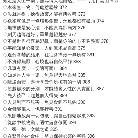
知足是人生一樂，無為得天地自然。——【元】雲山禪師
◇本來無一物，何處惹塵埃 372
◇失就是得，捨得放棄才能有所收穫 373
◇欲望就像是一條環形鎖鏈，永遠都沒有盡頭 374
◇無求便是安心法，不飽真為卻病方 376
◇劍刃越薄越好，重量越輕越好 377
◇不是世界很容易混亂，而是你的內心不夠整齊 378
◇事能知足心常樂，人到無求品自高 379
◇過分貪婪的結果，往往會導致一無所有 381
◇不貪得無厭，心境也就自然平靜 383
◇凡事有度，一切適可而止 384
◇知足是人生一樂，無為得天地自然 385
◇隨遇而安，盡情享受你所擁有的一切 386
◇超越鹹淡的分別，才能體會人性的真實面目 387
◇先人後己，超越個人得失 389
◇人見利而不見害，魚見食餌不見鉤 390
◇金錢能傷人，也能行善 391
◇果斷地放棄一切包袱，讓自己輕鬆起來 393
◇從靜中觀物動，遇忙處會偷閒 394
◇一張一弛，文武之道 395
◇在繁雜的社會中，努力保持心靈的寧靜 396