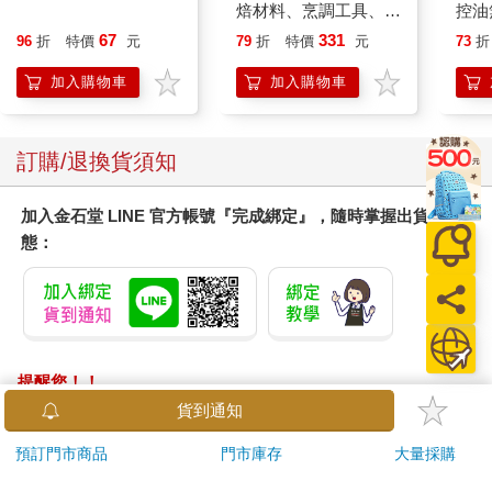
焙材料、烹調工具、可
控油
愛配色【閃亮女孩6】
凝露3
67
331
96
折
特價
元
79
折
特價
元
73
折
髮根
調理
加入購物車
加入購物車
滋潤
質適
訂購/退換貨須知
加入金石堂 LINE 官方帳號『完成綁定』，隨時掌握出貨動
態：
提醒您！！
金石堂及銀行均不會請您操作ATM! 如接獲電話要求您前往
貨到通知
ATM提款機，請不要聽從指示，以免受騙上當！
預訂門市商品
門市庫存
大量採購
退換貨須知：