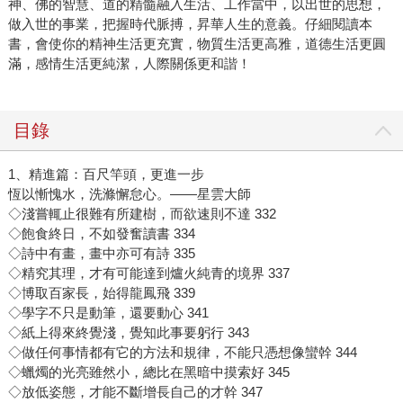
神、佛的智慧、道的精髓融入生活、工作當中，以出世的思想，
做入世的事業，把握時代脈搏，昇華人生的意義。仔細閱讀本
書，會使你的精神生活更充實，物質生活更高雅，道德生活更圓
滿，感情生活更純潔，人際關係更和諧！
目錄
1、精進篇：百尺竿頭，更進一步
恆以慚愧水，洗滌懈怠心。——星雲大師
◇淺嘗輒止很難有所建樹，而欲速則不達 332
◇飽食終日，不如發奮讀書 334
◇詩中有畫，畫中亦可有詩 335
◇精究其理，才有可能達到爐火純青的境界 337
◇博取百家長，始得龍鳳飛 339
◇學字不只是動筆，還要動心 341
◇紙上得來終覺淺，覺知此事要躬行 343
◇做任何事情都有它的方法和規律，不能只憑想像蠻幹 344
◇蠟燭的光亮雖然小，總比在黑暗中摸索好 345
◇放低姿態，才能不斷增長自己的才幹 347