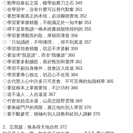
◇勤學似春起之苗，輟學如磨刀之石 349
◇在學習中，沒有什麼可以替代勤奮 351
◇要想掌握真正的本領，必須腳踏實地 352
◇學習要掌握精髓，不能滿足於一知半解 353
◇禪不是靠熟讀一兩本經書就能悟得到的 355
◇學習要博觀而約取，厚積而薄發 356
◇「只知誦經，不明佛理」，得不到真道 357
◇學習當領會精髓，切忌不求甚解 359
◇要追求“我是誰”，而非“我像誰” 360
◇學習要多動腦筋，善於甄別和選擇 361
◇學習不顧自身條件，就會誤入歧途 363
◇學習要專心致志，切忌心不在焉 364
◇古代聖人心中許多只可意會、不可言傳的知識精華 365
◇要從根本上掌握要領，不計功利 366
◇道不遠人，人自遠道 367
◇竹密豈妨流水過，山高怎阻野雲飛 369
◇要衝破門戶的局限，廣泛地向別人學習 370
◇要不斷參究，積極向別人請教和給別人講解 370
2、忘我篇：無為得天地自然 372