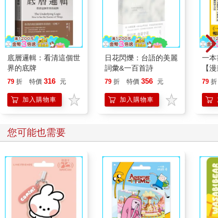
底層邏輯：看清這個世
日花閃爍：台語的美麗
一本
界的底牌
詞彙&一百首詩
【漫
行動
316
356
79
折
特價
元
79
折
特價
元
79
折
開關
「行
加入購物車
加入購物車
學方
您可能也需要