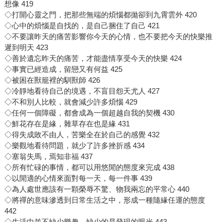
想像 419
◇打開心靈之門，把那些無端的煩惱都拋卻到九霄雲外 420
◇心中的煩惱是自找的，是自己捆住了自己 421
◇不要讓昨天的痛苦影響你今天的心情，也不要把今天的快樂推
遲到明天 423
◇善於遺忘昨天的痛苦，才能盡情享受今天的快樂 424
◇事實已經造成，留戀又有何益 425
◇被困在獸籠裡的馴獸師 426
◇冷靜地看待自己的境遇，不盲目怨天尤人 427
◇不和別人比較，就會減少許多煩惱 429
◇任何一個障礙，都會成為一個超越自我的契機 430
◇鮮花存在是緣，雜草存在也是緣 431
◇得失成敗不由人，苦樂全在於自己的感覺 432
◇樂觀地看待問題，就少了許多挫折感 434
◇塞翁失馬，焉知非福 437
◇所有忙碌的事情，都可以用悠閒的態度來完成 438
◇以閒適的心情來面對每一天，每一件事 439
◇為人處世應該有一顆榮辱不驚、物我兩忘的平常心 440
◇將禪的意味滲透到日常生活之中，形成一種隨緣任運的態度
442
◇生活中並不缺少樂趣，缺少的是發現的眼光 443