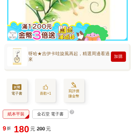
呀哈★吉伊卡哇旋風再起，精選周邊看過
加購
來
寫評價
電子書
喜歡+1
賺金幣
?
紙本平裝
金石堂 電子書
180
9
折
元
200
元