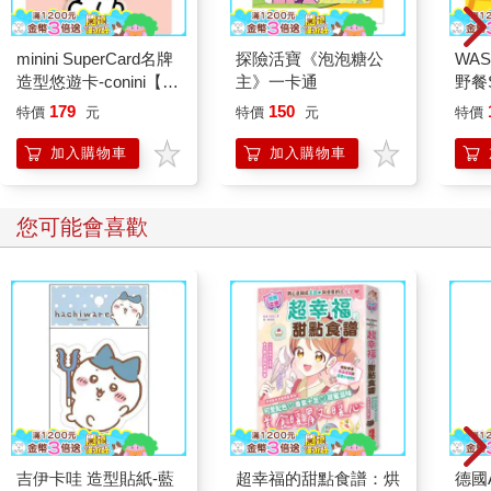
minini SuperCard名牌
探險活寶《泡泡糖公
WAS
造型悠遊卡-conini【受
主》一卡通
野餐S
託代銷】
黃芥
179
150
特價
元
特價
元
特價
加入購物車
加入購物車
您可能會喜歡
吉伊卡哇 造型貼紙-藍
超幸福的甜點食譜：烘
德國A