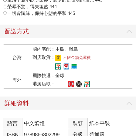
◇榮辱不驚，得失坦然 444
◇一切皆隨緣，保持心態的平和 445
配送方式
國內宅配：本島、離島
到店取貨：
台灣
不限金額免運費
國際快遞：全球
海外
港澳店取：
詳細資料
語言
中文繁體
裝訂
紙本平裝
ISBN
9789866302299
分級
普通級