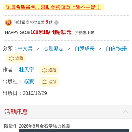
認購希望書包，幫助弱勢孩童上學不中斷！
5
預計最高可得金幣
點
?
100累1點 4點抵1元
HAPPY GO享
折抵無上限
分類：
中文書
＞
心理勵志
＞
自我成長
＞
自信/快樂
追蹤
作者：
杜天宇
追蹤
出版社：
樸實
追蹤
出版日：
2010/12/29
活動訊息
作
2026年8月金石堂強力推薦