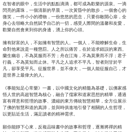
在智者的眼中，生活中的點點滴滴，都可成為歡樂的源泉。一滴
閃亮的露珠，一個清新的早晨，一次黃昏中的散步，一個會心的
微笑，一件小小的禮物，一份悠悠的思念，只要你敞開心扉，全
身心去領略大自然賦予自己的一切，感受人際間的溫馨和友愛，
歡樂自然會來到你的身邊，湧上你的心頭。
擁有財富的人，不如擁有智慧的人。一個人，不能瞭解生命，生
命對他來說是一種懲罰。人之所以痛苦，在於追求錯誤的東西。
蘭生幽谷，不為莫服而不芳；舟在江海，不為莫乘而不浮；君子
行義，不為莫知而止休。平凡之人追求不平凡，智者則甘於平
凡，卻享受平凡。征服世界，並不偉大，一個人能征服自己，才
是世界上最偉大的人。
《事能知足心常樂》一書，以中國文化的精髓為基礎，以佛家感
悟人世的高超智慧為核心，融合了儒家和道家思想的精華，通過
富有禪意和哲理的故事、濃縮的東方傳統智慧精華，全方位展示
了佛的智慧和道的真諦，並與時俱進地引發了相關的人生哲理，
以更貼近生活，滿足讀者的精神需求。
願你能靜下心來，反複品味書中的故事和哲理，逐漸將禪的精