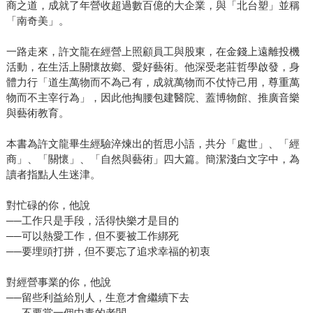
商之道，成就了年營收超過數百億的大企業，與「北台塑」並稱
「南奇美」。
一路走來，許文龍在經營上照顧員工與股東，在金錢上遠離投機
活動，在生活上關懷故鄉、愛好藝術。他深受老莊哲學啟發，身
體力行「道生萬物而不為己有，成就萬物而不仗恃己用，尊重萬
物而不主宰行為」，因此他掏腰包建醫院、蓋博物館、推廣音樂
與藝術教育。
本書為許文龍畢生經驗淬煉出的哲思小語，共分「處世」、「經
商」、「關懷」、「自然與藝術」四大篇。簡潔淺白文字中，為
讀者指點人生迷津。
對忙碌的你，他說
──工作只是手段，活得快樂才是目的
──可以熱愛工作，但不要被工作綁死
──要埋頭打拼，但不要忘了追求幸福的初衷
對經營事業的你，他說
──留些利益給別人，生意才會繼續下去
──不要當一個中毒的老闆