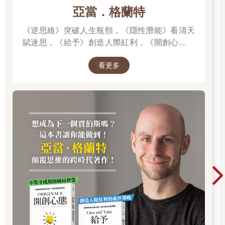
亞當．格蘭特
《逆思維》突破人生瓶頸，《隱性潛能》看清天
賦迷思，《給予》創造人際紅利，《開創心態》
解除自我設限，亞當．格蘭特「最有價值的四堂
看更多
課」。