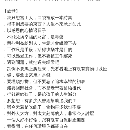
【處世】
．我只想當工人，口袋裡放一本詩集
．得不到想要的東西？人生本來就是如此
．以感恩的心情過日子
．不能兌換幸福的財富，是毒藥
．留些利益給別人，生意才會繼續下去
．工作只是手段，活得快樂才是目的
．可以熱愛工作，但不要被工作綁死
．遇到問題，就把過去歸零吧
．跌倒不要馬上爬起來，先看看地上有沒有寶物可以撿
．錢，要拿出來用才是錢
．要埋頭打拼，但不要忘了追求幸福的初衷
．錢要回歸社會，而不是老想著留給後代
．把錢留給孩子，是給孩子的人生減分
．多想想：有多少人曾經幫助過我們？
．我今天若是吃飽了，食物再多我也不要
．對外人大方，對太太刻薄的人，非常令人討厭
．一個人好不好命，跟有沒有百億財產無關
．看得開，在任何環境你都能自在