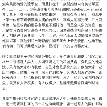
頒奇美藝術獎的獎學金，而且打從十一歲開始就向奇美借琴至
今。二○一五年，曾宇謙借用奇美所珍藏的Castelbarco-Tarisio名
琴，拿下「柴可夫斯基音樂獎銀牌」（該屆金牌從缺），成為史
上第一位奪下這個音樂大獎的台灣人，讓國人同感光榮。許文龍
常說，這些珍貴的世界名琴並不屬於他，而是全人類的資產，他
只是暫時負責保管這些琴的人而已，因為這些老祖宗留下的好東
西，都應與社會共享、共生、共好。他也由衷希望能儘量協助年
輕藝術家，讓他們和台灣都能在國際舞台上發光發熱，也希望他
們有朝一日可以回過來接棒，提攜下一代的台灣藝術家。
許文龍是我妻子婉如的舅公兼姑丈，多年來與他相處，我發現他
格外重視這種人與人、人與環境之間的和諧共處。愛釣魚的他常
說，只有當大家都有收穫，自己才會是最快樂的。假如大家一起
出門釣魚，結果只有他一個人釣到很多，其他人都沒釣到魚，那
回家的路上，他也很難快樂到哪裡去。反之，如果大家都有釣到
魚，就算有人收穫多、有人收獲少，整輛車照樣會歡樂到翻過
去。
共享哲學同樣深植於許文龍經營理念之中。他總是提醒大家，做
生意一定要讓往來的另一方也有錢可賺，讓一起努力的同仁都能