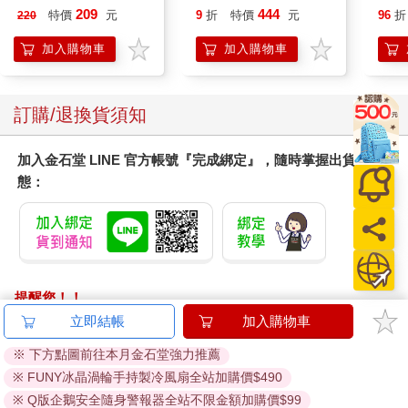
Peach`s Birthday
209
444
特價
元
9
折
特價
元
96
折
220
Surprise: The Super
Mario Galaxy Movie
加入購物車
加入購物車
Storybook
訂購/退換貨須知
加入金石堂 LINE 官方帳號『完成綁定』，隨時掌握出貨動
態：
提醒您！！
金石堂及銀行均不會請您操作ATM! 如接獲電話要求您前往
立即結帳
加入購物車
ATM提款機，請不要聽從指示，以免受騙上當！
※ 下方點圖前往本月金石堂強力推薦
退換貨須知：
※ FUNY冰晶渦輪手持製冷風扇全站加購價$490
**提醒您，鑑賞期不等於試用期，退回商品須為全新狀態**
※ Q版企鵝安全隨身警報器全站不限金額加購價$99