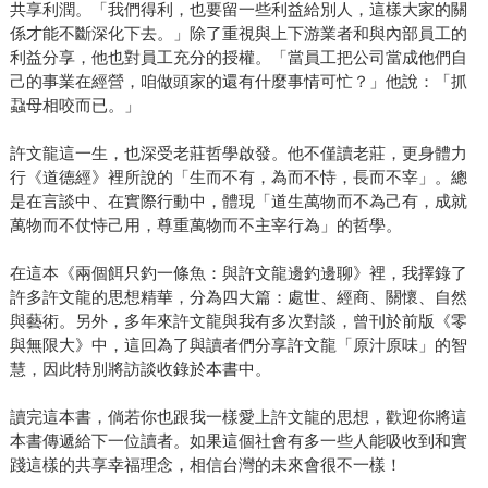
共享利潤。「我們得利，也要留一些利益給別人，這樣大家的關
係才能不斷深化下去。」除了重視與上下游業者和與內部員工的
利益分享，他也對員工充分的授權。「當員工把公司當成他們自
己的事業在經營，咱做頭家的還有什麼事情可忙？」他說：「抓
蝨母相咬而已。」
許文龍這一生，也深受老莊哲學啟發。他不僅讀老莊，更身體力
行《道德經》裡所說的「生而不有，為而不恃，長而不宰」。總
是在言談中、在實際行動中，體現「道生萬物而不為己有，成就
萬物而不仗恃己用，尊重萬物而不主宰行為」的哲學。
在這本《兩個餌只釣一條魚：與許文龍邊釣邊聊》裡，我擇錄了
許多許文龍的思想精華，分為四大篇：處世、經商、關懷、自然
與藝術。另外，多年來許文龍與我有多次對談，曾刊於前版《零
與無限大》中，這回為了與讀者們分享許文龍「原汁原味」的智
慧，因此特別將訪談收錄於本書中。
讀完這本書，倘若你也跟我一樣愛上許文龍的思想，歡迎你將這
本書傳遞給下一位讀者。如果這個社會有多一些人能吸收到和實
踐這樣的共享幸福理念，相信台灣的未來會很不一樣！