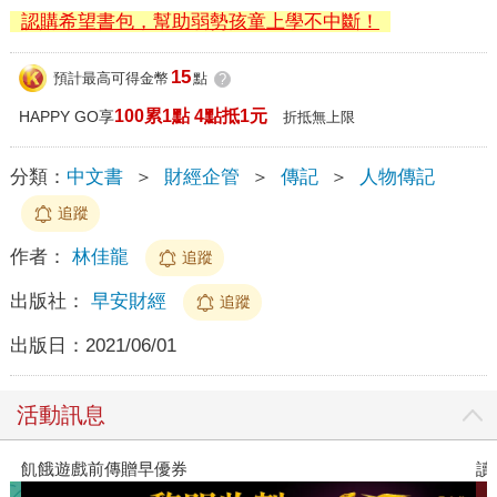
認購希望書包，幫助弱勢孩童上學不中斷！
15
預計最高可得金幣
點
?
100累1點 4點抵1元
HAPPY GO享
折抵無上限
分類：
中文書
＞
財經企管
＞
傳記
＞
人物傳記
追蹤
作者：
林佳龍
追蹤
出版社：
早安財經
追蹤
出版日：
2021/06/01
活動訊息
讀懂全球首富極限思維