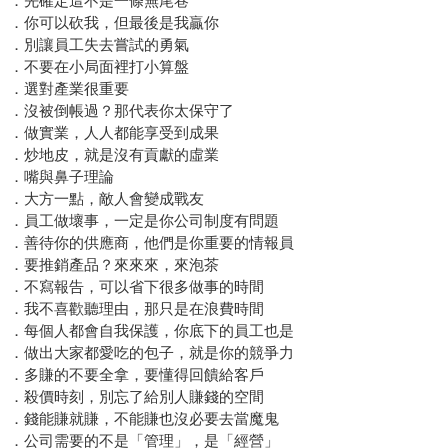
．先確定這不是一條無尾巷
．你可以砍我，但最後是我贏你
．別讓員工失去嘗試的勇氣
．不要在小局面裡打小算盤
．選對產業很重要
．沒被倒帳過？那代表你太保守了
．做實業，人人都能享受到成果
．炒地皮，就是沒有貢獻的虛業
．嘴與鼻子理論
．大方一點，敵人會變成戰友
．員工做壞事，一定是你公司制度有問題
．善待你的供應商，他們是你重要的情報員
．要推銷產品？來來來，來泡茶
．不寫報告，可以省下很多做事的時間
．我不喜歡聽理由，那只是在浪費時間
．每個人都會自我保護，你底下的員工也是
．做出大家都愛吃的包子，就是你的競爭力
．多賺的不要全拿，要懂得回饋給客戶
．殺價時刻，別忘了給別人賺錢的空間
．錢能賺就賺，不能賺也沒必要去當魔鬼
．公司需要的不是「管理」，是「經營」