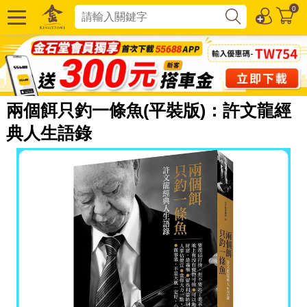
0
兩個餌只釣一條魚(平裝版)：許文龍經
典人生語錄