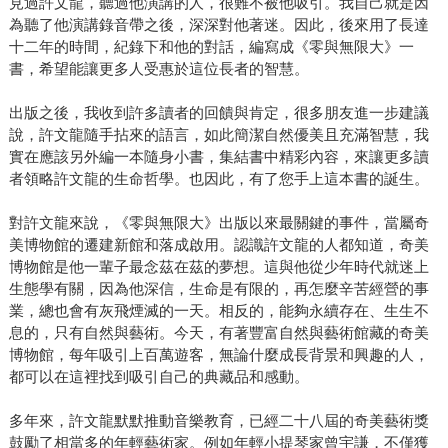
見過許文龍，聽過他演講的人，很難不被他吸引。我自己就是因
為聽了他演講錄音帶之後，深深對他著迷。因此，後來用了長達
十二年的時間，紀錄下和他的對話，編寫成《零與無限大》一
書，希望能讓更多人受惠於這位長者的智慧。
出版之後，我收到許多讀者的回饋與肯定，很多朋友進一步建議
說，許文龍隨手拈來的語言，如此簡潔自然優美且充滿智慧，我
實在應該另外編一本隨身小書，集結書中精彩內容，來讓更多讀
者領略許文龍的生命哲學。也因此，有了您手上這本書的誕生。
對許文龍來說，《零與無限大》出版以來最關鍵的事件，當屬奇
美博物館的遷建新館和落成啟用。認識許文龍的人都知道，奇美
博物館是他一輩子最念茲在茲的夢想。這與他從少年時代就迷上
生態學有關，因為他深信，生命是有限的，再怎麼辛苦經營的事
業，總也會有灰飛煙滅的一天。相反的，能夠永續存在、生生不
息的，只有自然與藝術。今天，有著豐富自然與藝術館藏的奇美
博物館，每年吸引上百萬遊客，無論什麼成長背景和興趣的人，
都可以在這裡找到吸引自己的典藏品和感動。
多年來，許文龍默默推動音樂教育，已經二十八屆的奇美藝術獎
鼓勵了相當多的年輕藝術家。例如年輕小提琴家曾宇謙，不僅獲