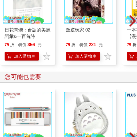
日花閃爍：台語的美麗
叛逆玩家 02
一本
詞彙&一百首詩
【漫
行動
356
221
79
折
特價
元
79
折
特價
元
79
折
開關
「行
加入購物車
加入購物車
學方
您可能也需要