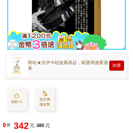
呀哈★吉伊卡哇旋風再起，精選周邊看過
加購
來
寫評價
喜歡+1
賺金幣
342
9
折
元
380
元