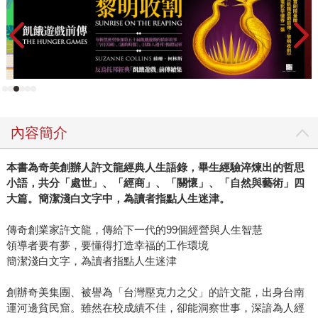
內容簡介
本書為奇美創辦人許文龍經典人生語錄，畢生經驗淬煉出的哲思
小語，共分「處世」、「經商」、「關懷」、「自然與藝術」四
大篇。簡潔淺白文字中，為讀者指點人生迷津。
傳奇創業家許文龍，傳給下一代的99個經營與人生智慧
領導者要有夢，要懂得打造幸福的工作環境
簡潔淺白文字，為讀者指點人生迷津
創辦奇美集團、被譽為「台灣壓克力之父」的許文龍，出身台南
運河邊貧民窟。雖然在校成績不佳，卻能洞察世事，深諳為人經