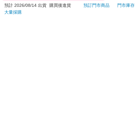
依據「消費者保護法」第19條及行政院消費者保護處公告之
預計 2026/08/14 出貨
購買後進貨
預訂門市商品
門市庫存
「通訊交易解除權合理例外情事適用準則」，以下商品購買
大量採購
後，除商品本身有瑕疵外，將不提供7天的猶豫期：
易於腐敗、保存期限較短或解約時即將逾期。（如：生
鮮食品）
依消費者要求所為之客製化給付。（客製化商品）
報紙、期刊或雜誌。（含MOOK、外文雜誌）
經消費者拆封之影音商品或電腦軟體。
非以有形媒介提供之數位內容或一經提供即為完成之線
上服務，經消費者事先同意始提供。（如：電子書、電
子雜誌、下載版軟體、虛擬商品…等）
已拆封之個人衛生用品。（如：內衣褲、刮鬍刀、除毛
刀…等）
若非上列種類商品，均享有到貨7天的猶豫期（含例假
日）。
辦理退換貨時，商品（組合商品恕無法接受單獨退貨）必須
是您收到商品時的原始狀態（包含商品本體、配件、贈品、
保證書、所有附隨資料文件及原廠內外包裝…等），請勿直
接使用原廠包裝寄送，或於原廠包裝上黏貼紙張或書寫文