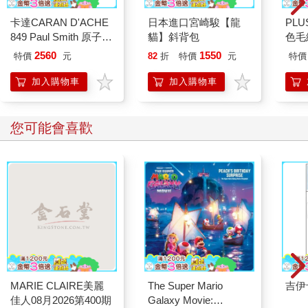
卡達CARAN D'ACHE
日本進口宮崎駿【龍
PL
849 Paul Smith 原子筆
貓】斜背包
色毛
ED.5 條紋銀
2560
1550
特價
元
82
折
特價
元
特價
加入購物車
加入購物車
您可能會喜歡
MARIE CLAIRE美麗
The Super Mario
吉伊
佳人08月2026第400期
Galaxy Movie: