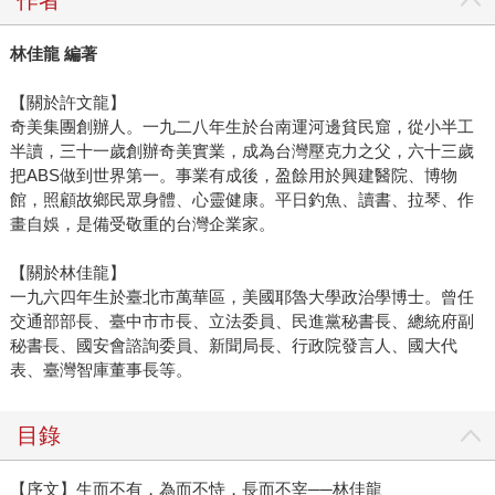
作者
林佳龍 編著
【關於許文龍】
奇美集團創辦人。一九二八年生於台南運河邊貧民窟，從小半工
半讀，三十一歲創辦奇美實業，成為台灣壓克力之父，六十三歲
把ABS做到世界第一。事業有成後，盈餘用於興建醫院、博物
館，照顧故鄉民眾身體、心靈健康。平日釣魚、讀書、拉琴、作
畫自娛，是備受敬重的台灣企業家。
【關於林佳龍】
一九六四年生於臺北市萬華區，美國耶魯大學政治學博士。曾任
交通部部長、臺中市市長、立法委員、民進黨秘書長、總統府副
秘書長、國安會諮詢委員、新聞局長、行政院發言人、國大代
表、臺灣智庫董事長等。
目錄
【序文】生而不有，為而不恃，長而不宰──林佳龍