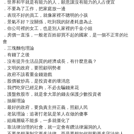
．世界和平就是有能力的人，願意讓沒有能力的人占便宜
．不要為了工作，把家庭放一邊
．表現不好的員工，就像家裡不聰明的小孩
．景氣不好？沒關係，吃到我的財產耗盡為止
．你公司裡的女工，也是別人家裡的千金小姐
．房價一直漲，一般老百姓卻買不起的國家，是一個不正常的社
會
．三塊麵包理論
．有錢了之後
．沒有提升生活品質的經濟成長，有什麼意義？
．文明的政府，要照顧弱勢者
．政府不該看重金錢遊戲
．股價被炒高，是投資者的壞消息
．我們吃穿已經足夠，不必去騙錢來花
．護盤救股市，就是拿大眾的錢去保護少數投資者
．抽屜理論
．最好的政府，要負責主持正義，照顧人民
．老鼠理論：追著打老鼠是笨人在做的傻事
．組織層級不能多，一多就僵化了
．靠法律治理的社會，就一定會有鑽法律漏洞的人
．不要老想著制定更多法律，而是要想如何鼓勵更多守法的人