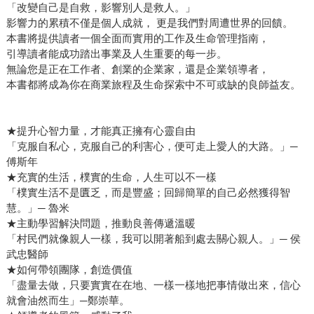
「改變自己是自救，影響別人是救人。」
影響力的累積不僅是個人成就， 更是我們對周遭世界的回饋。
本書將提供讀者一個全面而實用的工作及生命管理指南，
引導讀者能成功踏出事業及人生重要的每一步。
無論您是正在工作者、創業的企業家，還是企業領導者，
本書都將成為你在商業旅程及生命探索中不可或缺的良師益友。
★提升心智力量，才能真正擁有心靈自由
「克服自私心，克服自己的利害心，便可走上愛人的大路。」─
傅斯年
★充實的生活，樸實的生命，人生可以不一樣
「樸實生活不是匱乏，而是豐盛；回歸簡單的自己必然獲得智
慧。」─ 魯米
★主動學習解決問題，推動良善傳遞溫暖
「村民們就像親人一樣，我可以開著船到處去關心親人。」─ 侯
武忠醫師
★如何帶領團隊，創造價值
「盡量去做，只要實實在在地、一樣一樣地把事情做出來，信心
就會油然而生」─鄭崇華。