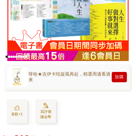
呀哈★吉伊卡哇旋風再起，精選周邊看過
加購
來
寫評價
喜歡+1
賺金幣