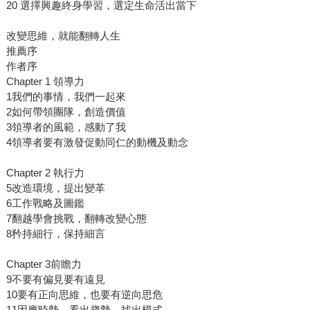
20 選擇興趣終身學習，選定生命活出當下
改變思維，就能翻轉人生
推薦序
作者序
Chapter 1 領導力
1我們的事情，我們一起來
2如何帶領團隊，創造價值
3領導者的風範，感動了我
4領導者要有激發促動同仁的動機及動念
Chapter 2 執行力
5改造環境，提出變革
6工作戰略及圖鑑
7翻越學會挑戰，翻轉改變心態
8矜持細行，保持細言
Chapter 3前瞻力
9不要有偏見要有遠見
10要有正向思維，也要有逆向思危
11因應時勢，看出趨勢，找出模式