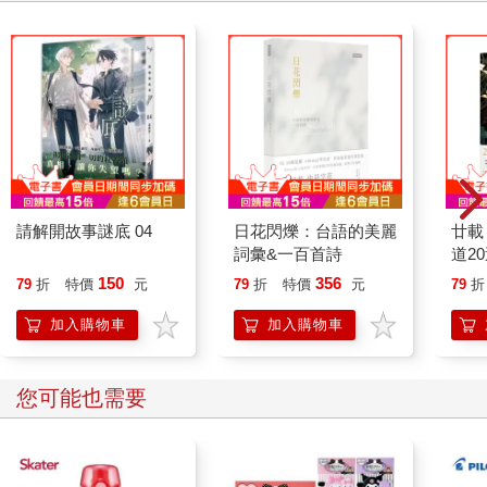
請解開故事謎底 04
日花閃爍：台語的美麗
廿載
詞彙&一百首詩
道2
150
356
79
折
特價
元
79
折
特價
元
79
折
加入購物車
加入購物車
您可能也需要