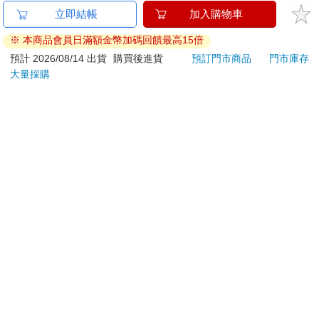
金石堂及銀行均不會請您操作ATM! 如接獲電話要求您前往
立即結帳
加入購物車
ATM提款機，請不要聽從指示，以免受騙上當！
※ 本商品會員日滿額金幣加碼回饋最高15倍
退換貨須知：
預計 2026/08/14 出貨
購買後進貨
預訂門市商品
門市庫存
大量採購
**提醒您，鑑賞期不等於試用期，退回商品須為全新狀態**
依據「消費者保護法」第19條及行政院消費者保護處公告之
「通訊交易解除權合理例外情事適用準則」，以下商品購買
後，除商品本身有瑕疵外，將不提供7天的猶豫期：
易於腐敗、保存期限較短或解約時即將逾期。（如：生
鮮食品）
依消費者要求所為之客製化給付。（客製化商品）
報紙、期刊或雜誌。（含MOOK、外文雜誌）
經消費者拆封之影音商品或電腦軟體。
非以有形媒介提供之數位內容或一經提供即為完成之線
上服務，經消費者事先同意始提供。（如：電子書、電
子雜誌、下載版軟體、虛擬商品…等）
已拆封之個人衛生用品。（如：內衣褲、刮鬍刀、除毛
刀…等）
若非上列種類商品，均享有到貨7天的猶豫期（含例假