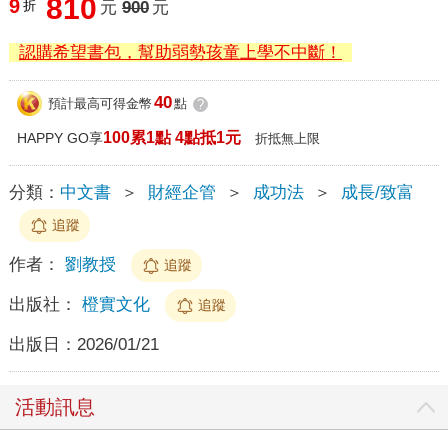
810
9
折
元
900
元
認購希望書包，幫助弱勢孩童上學不中斷！
40
預計最高可得金幣
點
?
100累1點 4點抵1元
HAPPY GO享
折抵無上限
分類：
中文書
＞
財經企管
＞
成功法
＞
成長/致富
追蹤
作者：
劉教授
追蹤
出版社：
橙實文化
追蹤
出版日：
2026/01/21
活動訊息