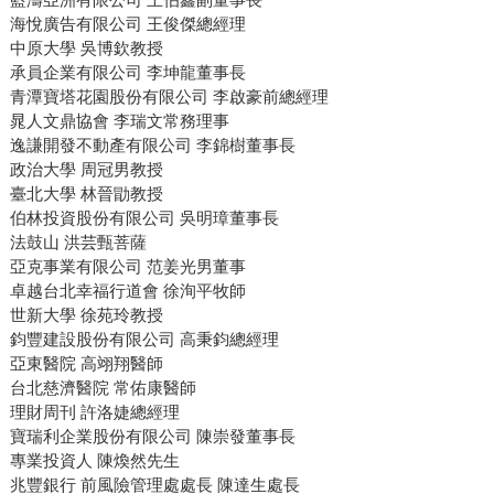
海悅廣告有限公司 王俊傑總經理
中原大學 吳博欽教授
承員企業有限公司 李坤龍董事長
青潭寶塔花園股份有限公司 李啟豪前總經理
晁人文鼎協會 李瑞文常務理事
逸謙開發不動產有限公司 李錦樹董事長
政治大學 周冠男教授
臺北大學 林晉勖教授
伯林投資股份有限公司 吳明璋董事長
法鼓山 洪芸甄菩薩
亞克事業有限公司 范姜光男董事
卓越台北幸福行道會 徐洵平牧師
世新大學 徐苑玲教授
鈞豐建設股份有限公司 高秉鈞總經理
亞東醫院 高翊翔醫師
台北慈濟醫院 常佑康醫師
理財周刊 許洛婕總經理
寶瑞利企業股份有限公司 陳崇發董事長
專業投資人 陳煥然先生
兆豐銀行 前風險管理處處長 陳達生處長