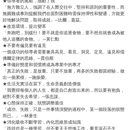
★領導者的風範，感動了我
「無方難立人，強調了在人際交往中，堅持和原則的重要性，而
無圓難成事則提醒我們在面對困難時需保持彈性和變通，方能更
好地解決問題，取得成就」─比爾．蓋茲。
★改造環境，提出變革
「奔跑吧，別緩行！要不就是你追逐食物，要不然你就會成為被
他人追獵的食物。」 ─黃仁勳
★不要有偏見要有遠見
一個成功的領導者需要兼具高見、看見、洞見、定見、遠見和儒
佛爾定律的思維。─賈伯斯
★準備好態度和習慣將成為專業中的專才
「真正的失敗，是放棄。只要不放棄，再多的失敗都當經驗，做
出一個累積」─施振榮。
★生活充實活在當下，生命意義創造價值
「我覺得每個人的人生，都是自己創造出來的，所以要有抱負，
絕對不要失去希望」─張忠謀。
★心態保持正確，狀態調整最佳
「成功、失敗，只是一件事情演變的過程中、某一個段落的狀態
而已。」 ─林蒼生
★消化吸收不斷學習，內化思維形成知識
「跌跤也是一種學習，但不要天天想換工作，畢竟滾石不生