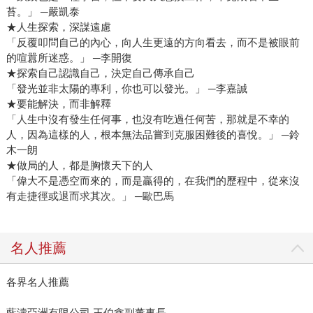
苔。」 ─嚴凱泰
★人生探索，深謀遠慮
「反覆叩問自己的內心，向人生更遠的方向看去，而不是被眼前
的喧囂所迷惑。」 ─李開復
★探索自己認識自己，決定自己傳承自己
「發光並非太陽的專利，你也可以發光。」 ─李嘉誠
★要能解決，而非解釋
「人生中沒有發生任何事，也沒有吃過任何苦，那就是不幸的
人，因為這樣的人，根本無法品嘗到克服困難後的喜悅。」 ─鈴
木一朗
★做局的人，都是胸懷天下的人
「偉大不是憑空而來的，而是贏得的，在我們的歷程中，從來沒
有走捷徑或退而求其次。」 ─歐巴馬
名人推薦
各界名人推薦
藍濤亞洲有限公司 王伯鑫副董事長