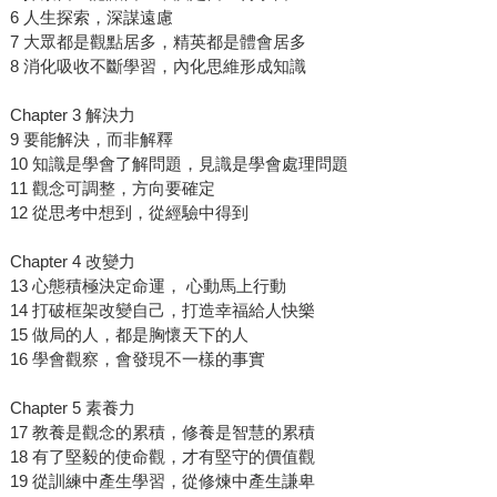
6 人生探索，深謀遠慮
7 大眾都是觀點居多，精英都是體會居多
8 消化吸收不斷學習，內化思維形成知識
Chapter 3 解決力
9 要能解決，而非解釋
10 知識是學會了解問題，見識是學會處理問題
11 觀念可調整，方向要確定
12 從思考中想到，從經驗中得到
Chapter 4 改變力
13 心態積極決定命運， 心動馬上行動
14 打破框架改變自己，打造幸福給人快樂
15 做局的人，都是胸懷天下的人
16 學會觀察，會發現不一樣的事實
Chapter 5 素養力
17 教養是觀念的累積，修養是智慧的累積
18 有了堅毅的使命觀，才有堅守的價值觀
19 從訓練中產生學習，從修煉中產生謙卑