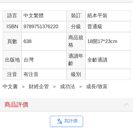
語言
中文繁體
裝訂
紙本平裝
ISBN
9789751376220
分級
普通級
商品規
頁數
638
18開17*23cm
格
適讀年
出版地
台灣
全齡適讀
齡
注音
有注音
級別
中文書
＞
財經企管
＞
成功法
＞
成長/致富
商品評價
寫評價