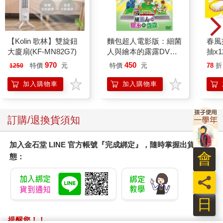
【Kolin 歌林】雙旋鈕
麵包超人電影版：細菌
春風
大廈扇(KF-MN82G7)
人與繪本的露露DVD-
抽x1
平裝版
970
450
特價
元
特價
元
78
折
1250
加入購物車
加入購物車
訂購/退換貨須知
加入金石堂 LINE 官方帳號『完成綁定』，隨時掌握出貨動
會
態：
員
日
提醒您！！