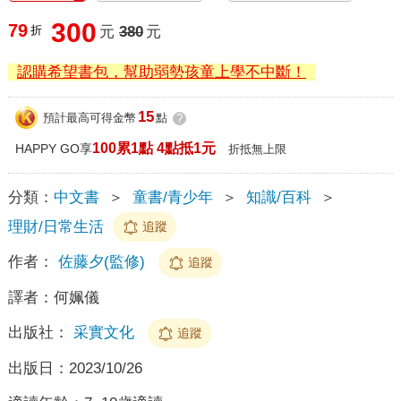
300
79
折
元
380
元
認購希望書包，幫助弱勢孩童上學不中斷！
15
預計最高可得金幣
點
?
100累1點 4點抵1元
HAPPY GO享
折抵無上限
分類：
中文書
＞
童書/青少年
＞
知識/百科
＞
理財/日常生活
追蹤
作者：
佐藤夕(監修)
追蹤
譯者：
何姵儀
出版社：
采實文化
追蹤
出版日：
2023/10/26