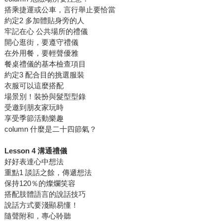
搭乘捷運或公車，言行舉止要恰當
約定2 多加體貼身旁的人
牢記在心 公共場所的禮儀
開心逛街，要遵守禮儀
在外用餐，要輕聲優雅
餐桌禮儀的基本檢查項目
約定3 配合目的挑選服裝
衣服可以這麼搭配
場景別！裝扮與髮型型錄
受邀到朋友家玩時
享受季節活動樂趣
column 什麼是二十四節氣？
Lesson 4 溝通禮儀
好好表達心中想法
重點1 談話之餘，傳遞想法
保持120％的燦爛笑容
搭配肢體語言的說話技巧
說話方式要淺顯易懂！
隨聲附和，專心聆聽