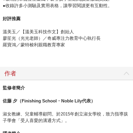
●收錄許多小測驗及實用表格，讓學習閱讀更有互動性。
好評推薦
溫美玉／【溫美玉科技作文】創始人
廖笙光（光光老師）／奇威專注力教育中心執行長
羅寶鴻／蒙特梭利親職教育專家
作者
監修者簡介
佐藤
夕（
Finishing School
・
Noble Lily
代表）
淑女教練、兒童輔導顧問。於2015年創立淑女學校，致力指導孩
子學會「受人喜愛的溝通方式」。