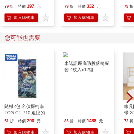
習，學會看懂資訊、做
197
332
79
折
特價
元
79
折
特價
元
79
折
出合理判斷
加入購物車
加入購物車
您可能也需要
隨機2包 名偵探柯南
米諾諾厚底防脫落椅腳
家具
TCG CT-P10 追憶的盟
套-4枚入x12組
帶-3
友 補充包 日本製 卡包
200
1488
51
折
特價
元
83
折
特價
元
72
折
交換卡片遊戲 降谷零
怪盜基德 TAKARA
加入購物車
加入購物車