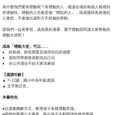
為什麼我們要有禮貌呢？有禮貌的人，能讓在場的每個人都感到
舒適愉快。禮貌的人也會是個「體貼的人」，因為懂得為身邊的
人著想，不會做出讓對方不舒服的舉動。
讓我們一起來學習，成為善於溝通、遵守禮貌因而讓大家尊敬的
禮貌大使吧！
成為「禮貌大使」可以……
● 給爸媽、師長穩重且值得信任的感覺
● 朋友同學都會喜歡找自己玩
● 在公共場合不給大家添麻煩
【適讀年齡】
▲ 7~12歲，國小中高年級適讀。
▲ 文字無注音。
本書特色
●以漫畫圖解方式，教導孩子各種禮貌常識。
●吸晴的華麗公主畫風，吸引孩子主動閱讀並徹底實踐。