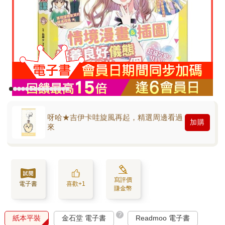
呀哈★吉伊卡哇旋風再起，精選周邊看過
加購
來
寫評價
電子書
喜歡+1
賺金幣
?
紙本平裝
金石堂 電子書
Readmoo 電子書