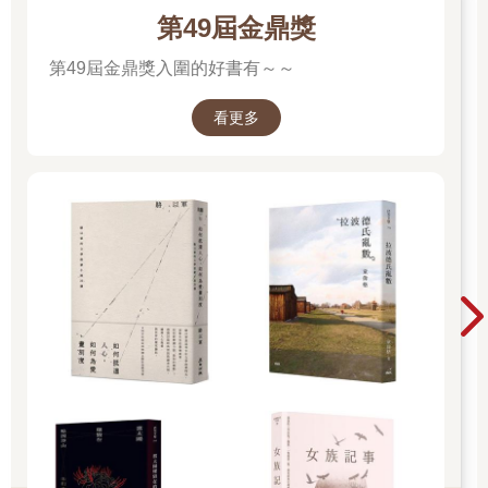
第49屆金鼎獎
第49屆金鼎獎入圍的好書有～～
看更多