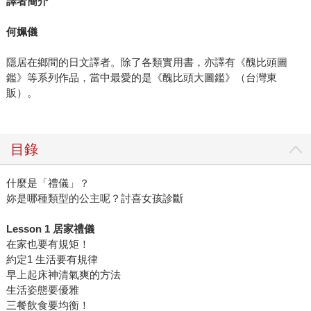
譯者簡介
何姵儀
隱居在鄉間的日文譯者。除了各類實用書，亦譯有《醜比頭圖
鑑》等系列作品，當中最愛的是《醜比頭大圖鑑》（台灣東
販）。
目錄
什麼是「禮儀」？
妳是哪種類型的公主呢？討喜女孩診斷
Lesson 1 居家禮儀
在家也要有規矩！
約定1 生活要有規律
早上起床神清氣爽的方法
生活姿態要優雅
三餐飲食要均衡！