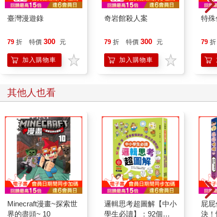
臺灣漫遊錄
奇岩館殺人案
特殊傳
300
300
79
折
特價
元
79
折
特價
元
79
折
加入購物車
加入購物車
其他人也看
Minecraft漫畫~探索世
邏輯思考超圖解【中小
屁屁
界的盡頭~ 10
學生必讀】：92個練
決！