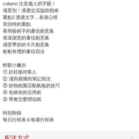
column 注意傷人的字眼！
場景別！溝通交流協助指南
重點2 透過文字，表達心情
寫信時的重點
善用藝術字的書信創意集
表達謝意的書信創意集
感受季節的卡片創意集
彬彬有禮的書信寫法
輕鬆小撇步
① 好好接待客人
② 淺寫易懂的筆記寫法
③ 炒熱校園活動氣氛的技巧
④ 包袱布的活用術
⑤ 學會怎麼摺信紙
特別附錄
每日行程表＆每週行程表
配送方式