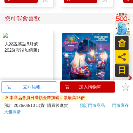
TOMY
您可能會喜歡
會
員
日
大家說英語8月號
The Super Mario
如夢
2026(雲端加值版)
Galaxy Movie:
Peach`s Birthday
209
444
特價
元
9
折
特價
元
特價
220
Surprise: The Super
Mario Galaxy Movie
加入購物車
加入購物車
Storybook