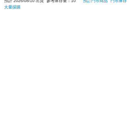
退換貨須知：
預計 2026/08/10 出貨
參考庫存量：10
預訂門市商品
門市庫存
大量採購
**提醒您，鑑賞期不等於試用期，退回商品須為全新狀態**
依據「消費者保護法」第19條及行政院消費者保護處公告之
「通訊交易解除權合理例外情事適用準則」，以下商品購買
後，除商品本身有瑕疵外，將不提供7天的猶豫期：
易於腐敗、保存期限較短或解約時即將逾期。（如：生
鮮食品）
依消費者要求所為之客製化給付。（客製化商品）
報紙、期刊或雜誌。（含MOOK、外文雜誌）
經消費者拆封之影音商品或電腦軟體。
非以有形媒介提供之數位內容或一經提供即為完成之線
上服務，經消費者事先同意始提供。（如：電子書、電
子雜誌、下載版軟體、虛擬商品…等）
已拆封之個人衛生用品。（如：內衣褲、刮鬍刀、除毛
刀…等）
若非上列種類商品，均享有到貨7天的猶豫期（含例假
日）。
辦理退換貨時，商品（組合商品恕無法接受單獨退貨）必須
是您收到商品時的原始狀態（包含商品本體、配件、贈品、