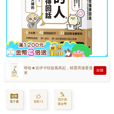
呀哈★吉伊卡哇旋風再起，精選周邊看過
加購
來
寫評價
電子書
喜歡+1
賺金幣