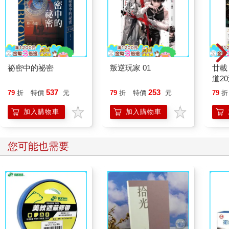
祕密中的祕密
叛逆玩家 01
廿載
道2
537
253
79
折
特價
元
79
折
特價
元
79
折
加入購物車
加入購物車
您可能也需要