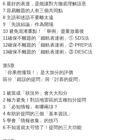
6 最好的表達，是能讓對方徹底理解語意
7 容易離題的人有三個共同點
8 主語和述語不要離太遠
9 「先說結論」作為開場
10 避免混淆重點！「舉例」盡量放最後
11確保不離題的「鐵軌表達術」① SDS法
12確保不離題的「鐵軌表達術」② PREP法
13確保不離題的「鐵軌表達術」③ DESC法
第5章
「你果然懂我！」是大加分的評價
區分「錯誤的提問」與「討喜的提問」
1 被當成「狀況外」會大大扣分
2 極力避免！對話地雷區的五種扣分提問
3 「必知情報」有哪兩項？
4 有助於提問的三個「基本資訊」
5 學會「情報收集」的技巧
6 不知道就太可惜了！提問的三大功能