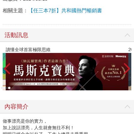
相關主題：
【任三本7折】共和國熱門暢銷書
活動訊息
讀懂全球首富極限思維
2
內容簡介
做事漂亮是你的實力，
加上說話漂亮，人生就會無往不利！