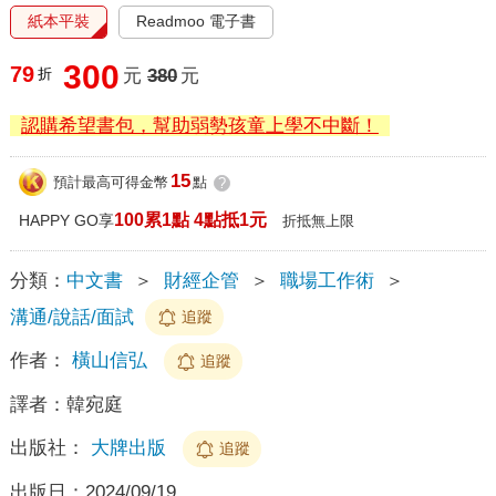
紙本平裝
Readmoo 電子書
300
79
折
元
380
元
認購希望書包，幫助弱勢孩童上學不中斷！
15
預計最高可得金幣
點
?
100累1點 4點抵1元
HAPPY GO享
折抵無上限
分類：
中文書
＞
財經企管
＞
職場工作術
＞
溝通/說話/面試
追蹤
作者：
橫山信弘
追蹤
譯者：
韓宛庭
出版社：
大牌出版
追蹤
出版日：
2024/09/19