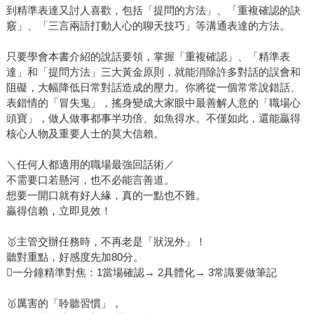
到精準表達又討人喜歡，包括「提問的方法」、「重複確認的訣
竅」、「三言兩語打動人心的聊天技巧」等溝通表達的方法。
只要學會本書介紹的說話要領，掌握「重複確認」、「精準表
達」和「提問方法」三大黃金原則，就能消除許多對話的誤會和
阻礙，大幅降低日常對話造成的壓力。你將從一個常常說錯話、
表錯情的「冒失鬼」，搖身變成大家眼中最善解人意的「職場心
頭寶」，做人做事都事半功倍、如魚得水。不僅如此，還能贏得
核心人物及重要人士的莫大信賴。
＼任何人都適用的職場最強回話術／
不需要口若懸河，也不必能言善道。
想要一開口就有好人緣，真的一點也不難。
贏得信賴，立即見效！
🥇主管交辦任務時，不再老是「狀況外」！
聽對重點，好感度先加80分。
一分鐘精準對焦：1當場確認→ 2具體化→ 3常識要做筆記
🥇厲害的「聆聽習慣」，