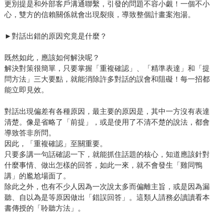
更別提是和外部客戶溝通聯繫，引發的問題不容小覷！一個不小
心，雙方的信賴關係就會出現裂痕，導致整個計畫案泡湯。
►對話出錯的原因究竟是什麼？
既然如此，應該如何解決呢？
解決對策很簡單，只要掌握「重複確認」、「精準表達」和「提
問方法」三大要點，就能消除許多對話的誤會和阻礙！每一招都
能立即見效。
對話出現偏差有各種原因，最主要的原因是，其中一方沒有表達
清楚。像是省略了「前提」，或是使用了不清不楚的說法，都會
導致答非所問。
因此，「重複確認」至關重要。
只要多講一句話確認一下，就能抓住話題的核心，知道應該針對
什麼事情、做出怎樣的回答，如此一來，就不會發生「雞同鴨
講」的尷尬場面了。
除此之外，也有不少人因為一次說太多而偏離主旨，或是因為漏
聽、自以為是等原因做出「錯誤回答」。這類人請務必讀讀看本
書傳授的「聆聽方法」。