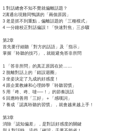
1 對話總會不知不覺就偏離話題？
2溝通出現雞同鴨講的「兩個原因」
3 老是抓不到重點，偏離話題的「三種模式」
4 一分鐘校正對話偏誤！「快速對焦」三步驟
第2章
首先要仔細聽「對方的話語」及「指示」
掌握「聆聽的技巧」，就能避免答非所問
1 「答非所問」的真正原因在於……
2 脫離對話上的「錯誤迴圈」
3 坐姿決定了九成的好感度！
4 跟企業教練和心理師學「聆聽習慣」
5 用「咚、咚、噠──！」的節奏說話
6 回應時善用「三好」＋「感嘆詞」
7 養成「認真聆聽的習慣」，就會越來越上手！
第3章
消除「認知偏差」，是對話好感度的關鍵
與人對話時，這些「確認」千萬不能省！