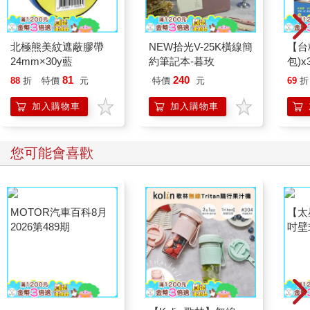
北極熊美紋遮蔽膠帶
NEW拾光V-25K橫線簡
【台
24mm×30y藍
約筆記本-暮玫
包)x
81
240
88
折
特價
元
特價
元
69
折
加入購物車
加入購物車
您可能會喜歡