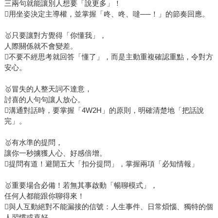
三兩句就能讓別人想要「說更多」！
用坐姿決定主導權，並掌握「咚、咚、噠──！」的節奏回應。
🥇只要讓對方覺得「你懂我」，
人際關係就不會變差。
不要不經思考就回答「懂了」，而是主動重複確認重點，令對方
安心。
🥇冒失的人整天詞不達意，
討喜的人句句讓人放心。
溝通對話時，要掌握「4W2H」的原則，明確清楚地「把話說
完」。
🥇有水準的提問，
讓你一秒擄獲人心、好感倍增。
提問有道！避開五大「扣分提問」，掌握兩項「必知情報」
🥇重要場合必備！若無其事啟動「暢聊模式」，
任何人都能跟你聊得來！
與人互動絕對不能漏接的信號：人生事件、日常煩惱、獨特的個
人習慣或喜好。