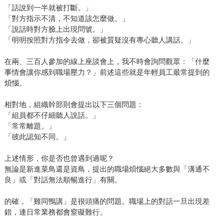
「話說到一半就被打斷。」
「對方指示不清，不知道該怎麼做。」
「說話時對方臉上出現問號。」
「明明按照對方指令去做，卻被質疑沒有專心聽人講話。」
在兩、三百人參加的線上座談會上，我不時會詢問觀眾：「什麼
事情會讓你感到職場壓力？」前述這些就是年輕員工最常提到的
煩惱。
相對地，組織幹部則會提出以下三個問題：
「組員都不仔細聽人說話。」
「常常離題。」
「彼此認知不同。」
上述情形，你是否也曾遇到過呢？
無論是新進菜鳥還是資鳥，提出的職場煩惱絕大多數與「溝通不
良」或「對話無法順暢進行」有關。
的確，「雞同鴨講」是很頭痛的問題。職場上的對話一旦出現差
錯，連日常業務都會窒礙難行。