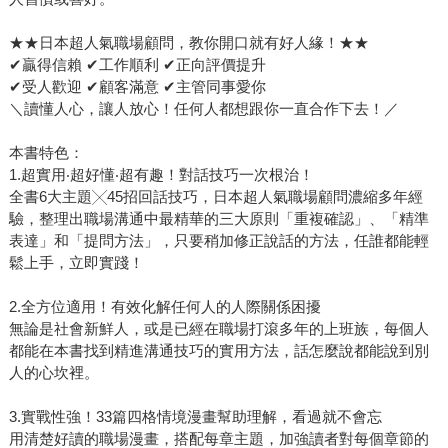
★★日本超人氣職場顧問，教你開口就有好人緣！★★
✔贏得信賴 ✔工作順利 ✔正向評價提升
✔受人歡迎 ✔顧客滿意 ✔主管同事愛你
＼讀懂人心，讓人放心！任何人都想跟你一直合作下去！／
本書特色：
1.超實用‧超好懂‧超有趣！對話技巧一次根治！
全書6大主題╳45招回話技巧，日本超人氣職場顧問濃縮多年經
驗，整理出職場溝通中最精華的三大原則「重複確認」、「精準
表達」和「提問方法」，只要稍加修正說話的方法，任誰都能輕
鬆上手，立即實踐！
2.全方位適用！有效化解任何人的人際關係困擾
無論是社會新鮮人，或是已經在職場打滾多年的上班族，每個人
都能在本書找到精進溝通技巧的實用方法，話怎麼說都能說到別
人的心坎裡。
3.實戰性強！33篇四格情境漫畫幫助理解，看過就不會忘
用清楚好讀的職場漫畫，搭配每章主題，加強讀者對每個章節的