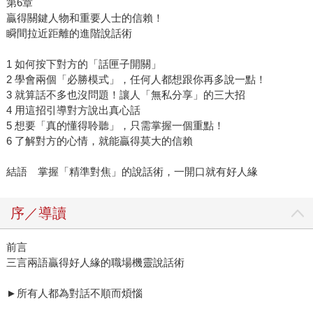
第6章
贏得關鍵人物和重要人士的信賴！
瞬間拉近距離的進階說話術
1 如何按下對方的「話匣子開關」
2 學會兩個「必勝模式」，任何人都想跟你再多說一點！
3 就算話不多也沒問題！讓人「無私分享」的三大招
4 用這招引導對方說出真心話
5 想要「真的懂得聆聽」，只需掌握一個重點！
6 了解對方的心情，就能贏得莫大的信賴
結語 掌握「精準對焦」的說話術，一開口就有好人緣
序／導讀
前言
三言兩語贏得好人緣的職場機靈說話術
►所有人都為對話不順而煩惱