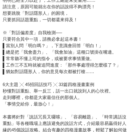
明明已經全力以赴了，工作上總是未受重用……
請注意，原因可能就出在你的話說得不夠漂亮！
想要跳脫「對話隱形人」的困境，
只要抓回話題重點，一切都還來得及！
※「對話偏差度」自我檢測──
只要符合其中一項，請務必拿起這本書！
▌當別人問「明白嗎？」，下意識會回答「明白！」
▌總是把「我會盡力」、「我會加油」這種口號掛在嘴邊。
▌常常聽不懂上司的指令，或被要求事情重做。
▌工作三不五時就被追問進度：「那件事處理得怎麼樣了？」
▌猶如對話隱形人，你的意見每次都被打槍……
6大主題 ╳ 45招回話技巧 ╳ 33篇四格漫畫案例
秒懂對話重點、舉一反三，話一出口就說到人的心坎裡。
走到哪裡，你都是大家最信任的那個人。
「事情交給你，最放心！」
本書將針對「說話冗長又囉嗦」、「容易離題」、「時常講話沒
重點」等各種職場上應該避免的說話方式，介紹最容易贏得好人
緣的45個說話攻略。結合有趣的四格漫畫故事，輕鬆了解如何做