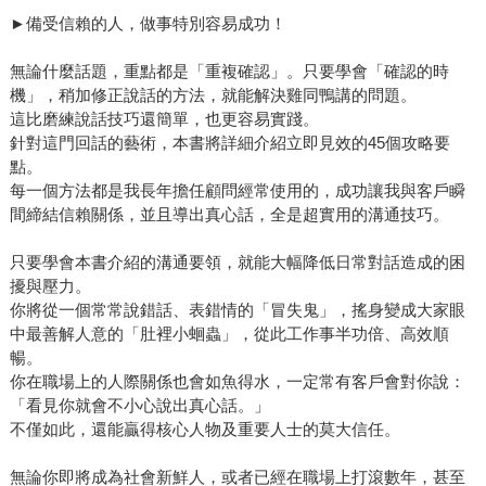
►備受信賴的人，做事特別容易成功！
無論什麼話題，重點都是「重複確認」。只要學會「確認的時
機」，稍加修正說話的方法，就能解決雞同鴨講的問題。
這比磨練說話技巧還簡單，也更容易實踐。
針對這門回話的藝術，本書將詳細介紹立即見效的45個攻略要
點。
每一個方法都是我長年擔任顧問經常使用的，成功讓我與客戶瞬
間締結信賴關係，並且導出真心話，全是超實用的溝通技巧。
只要學會本書介紹的溝通要領，就能大幅降低日常對話造成的困
擾與壓力。
你將從一個常常說錯話、表錯情的「冒失鬼」，搖身變成大家眼
中最善解人意的「肚裡小蛔蟲」，從此工作事半功倍、高效順
暢。
你在職場上的人際關係也會如魚得水，一定常有客戶會對你說：
「看見你就會不小心說出真心話。」
不僅如此，還能贏得核心人物及重要人士的莫大信任。
無論你即將成為社會新鮮人，或者已經在職場上打滾數年，甚至