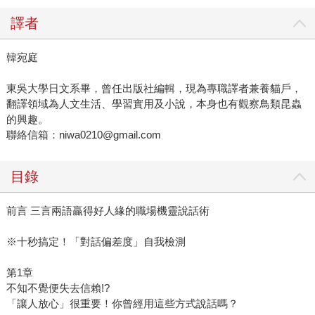
譯者
韓宛庭
東吳大學日文系畢，曾任出版社編輯，現為專職譯者兼養貓戶，
翻譯領域為人文生活、學習實用及小說，本身也有觀察鳥類昆蟲
的興趣。
聯絡信箱：niwa0210@gmail.com
目錄
前言 三言兩語贏得好人緣的職場機靈說話術
※十秒搞定！「對話偏差度」自我檢測
第1章
不知不覺便失去信賴!?
「讓人放心」很重要！你曾經用這些方式說話嗎？