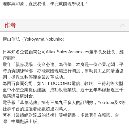
理解與印象，直接易懂，學完就能現學現用！
作者
橫山信弘（Yokoyama Nobuhiro）
日本知名企管顧問公司Attax Sales Associates董事長及社長、經
營顧問。
嚴守「親臨現場，使命必達」為信條，本身是一位企業老闆，平
時負責訓練幹部，亦能親臨現場進行調度，幫助員工之間溝通協
調，拯救無數停滯企業改革成功。
為兩百多間公司，如NTT DOCOMO電信、軟銀、三得利等大型
至中小型企業提供建議，成功改善業績。近十五年舉辦超過三千
場演講及研討會。
電子報「草創花傳」擁有三萬九千多人的訂閱數，YouTube及X等
社群平台的追蹤者總數超過四萬人。
著有《業績絕對達成的技術》等暢銷書，多數著作在韓國、台
灣、中國翻譯出版。