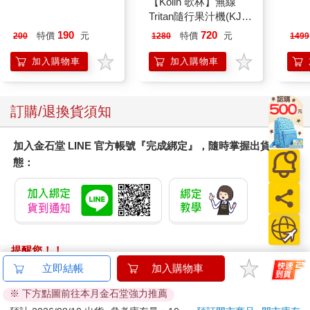
MOTOR汽車百科8月
【Kolin 歌林】無線
【太
2026第489期
Tritan隨行果汁機(KJE-
吋壁
MN502)
機)
190
720
特價
元
特價
元
200
1280
1499
加入購物車
加入購物車
訂購/退換貨須知
加入金石堂 LINE 官方帳號『完成綁定』，隨時掌握出貨動
態：
提醒您！！
金石堂及銀行均不會請您操作ATM! 如接獲電話要求您前往
立即結帳
加入購物車
ATM提款機，請不要聽從指示，以免受騙上當！
※ 下方點圖前往本月金石堂強力推薦