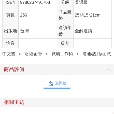
ISBN
9786267491768
分級
普通級
商品規
頁數
256
25開15*21cm
格
適讀年
出版地
台灣
全齡適讀
齡
注音
級別
中文書
＞
財經企管
＞
職場工作術
＞
溝通/說話/面試
商品評價
寫評價
相關主題