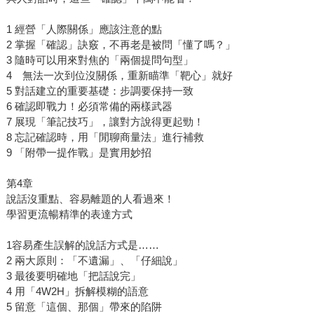
1 經營「人際關係」應該注意的點
2 掌握「確認」訣竅，不再老是被問「懂了嗎？」
3 隨時可以用來對焦的「兩個提問句型」
4 無法一次到位沒關係，重新瞄準「靶心」就好
5 對話建立的重要基礎：步調要保持一致
6 確認即戰力！必須常備的兩樣武器
7 展現「筆記技巧」，讓對方說得更起勁！
8 忘記確認時，用「閒聊商量法」進行補救
9 「附帶一提作戰」是實用妙招
第4章
說話沒重點、容易離題的人看過來！
學習更流暢精準的表達方式
1容易產生誤解的說話方式是……
2 兩大原則：「不遺漏」、「仔細說」
3 最後要明確地「把話說完」
4 用「4W2H」拆解模糊的語意
5 留意「這個、那個」帶來的陷阱