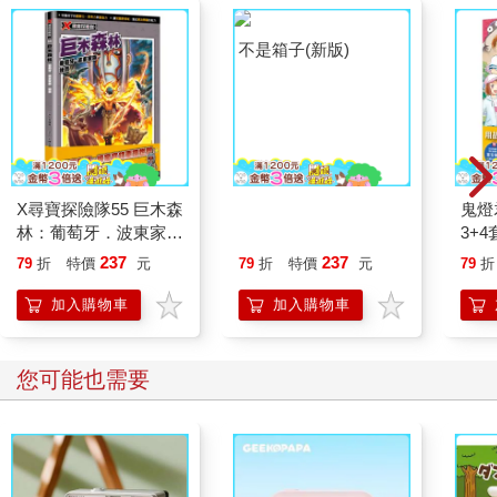
X尋寶探險隊55 巨木森
不是箱子(新版)
鬼燈
林：葡萄牙．波東家
3+
族．祕寶
燈君
237
237
79
折
特價
元
79
折
特價
元
79
折
妖怪
託案
加入購物車
加入購物車
怪偵
的時
您可能也需要