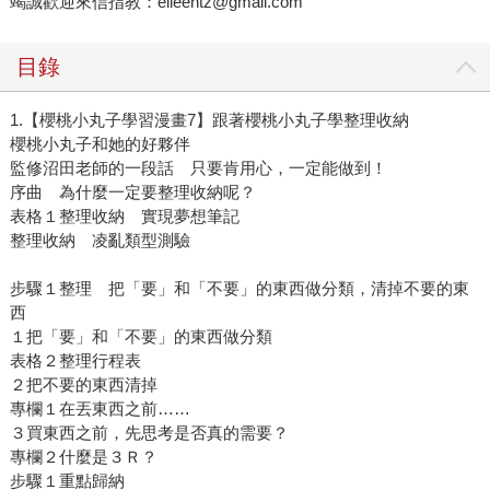
竭誠歡迎來信指教：eileentz@gmail.com
目錄
1.【櫻桃小丸子學習漫畫7】跟著櫻桃小丸子學整理收納
櫻桃小丸子和她的好夥伴
監修沼田老師的一段話 只要肯用心，一定能做到！
序曲 為什麼一定要整理收納呢？
表格１整理收納 實現夢想筆記
整理收納 凌亂類型測驗
步驟１整理 把「要」和「不要」的東西做分類，清掉不要的東
西
１把「要」和「不要」的東西做分類
表格２整理行程表
２把不要的東西清掉
專欄１在丟東西之前……
３買東西之前，先思考是否真的需要？
專欄２什麼是３Ｒ？
步驟１重點歸納