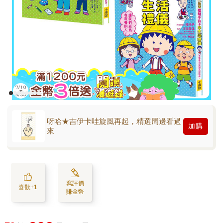
呀哈★吉伊卡哇旋風再起，精選周邊看過
加購
來
寫評價
喜歡+1
賺金幣