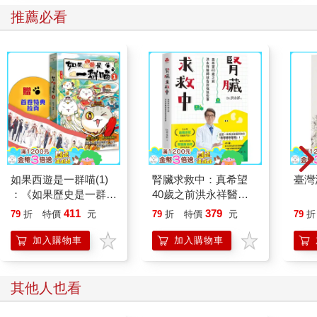
推薦必看
如果西遊是一群喵(1)
腎臟求救中：真希望
臺灣
：《如果歷史是一群
40歲之前洪永祥醫師
喵》作者最新力作，附
就告訴我這些事
411
379
79
折
特價
元
79
折
特價
元
79
折
【首卷特典】拉頁
加入購物車
加入購物車
其他人也看