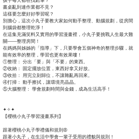
孩子每天都在找鉛筆？
書桌亂到連作業都不見？
這樣要怎麼好好學習呢？
別擔心，這次小丸子要教大家如何動手整理、動腦規劃，從房間
到腦袋都整理乾淨！
在這集充滿笑料又實用的學習漫畫裡，小丸子要挑戰人生最大難
關——整理房間！
在媽媽與姊姊的「指導」下，只要學會五個神奇的整理步驟，就
能有效率的整理，學習也更有效果嘍！
①整理： 分出「要」與「不要」的東西。
②收納： 固定擺放位置，東西好拿又好放。
③收拾： 用完立刻歸位，不讓雜亂再回來。
④打掃： 動手擦拭，讓環境亮晶晶。
⑤大腦整理： 學會規劃時間與金錢，成為生活高手！
✦✧✦
【櫻桃小丸子學習漫畫系列】
跟著櫻桃小丸子學禮儀和規則➇
跟著小丸子，在生活中學會一輩子受用的禮貌與規則！