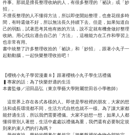
件事。那就是擅長整理收納的人，有很多整理的「祕訣」或「妙
招」。
不擅長整理的人不懂得方法，所以即使開始整理，也會花很多時
間，有時還做不好，所以無法長久持續下去。但是，如果知道自
己的弱點，試著思考其他有效的方法，說不定就有機會做好整理
收納。用心找出適合自己的「方法」，這種能力在工作和學習上
也非常有用。
書中統整了許多整理收拾的「祕訣」和「妙招」，跟著小丸子一
起動動腦，一起快樂整理收拾吧！
【櫻桃小丸子學習漫畫８】跟著櫻桃小丸子學生活禮儀
▍專家的話：為了快樂舒適的生活
本書監修／沼田晶弘（東京學藝大學附屬世田谷小學教師）
這世界上存在各式各樣的人。即使是學校裡的朋友，大家的想
法和成長環境都不同，生活方式自然也就不一樣。為了讓大家都
能舒適生活，所以我們需要禮儀。大家不妨想一想，如果人人都
懂得替別人著想，生活中處處以禮儀為重，我們還有必要制定規
則來約束人們的行為嗎？
舉例來說，學校的營養午餐規定「把餐盤裡的食物全部吃完