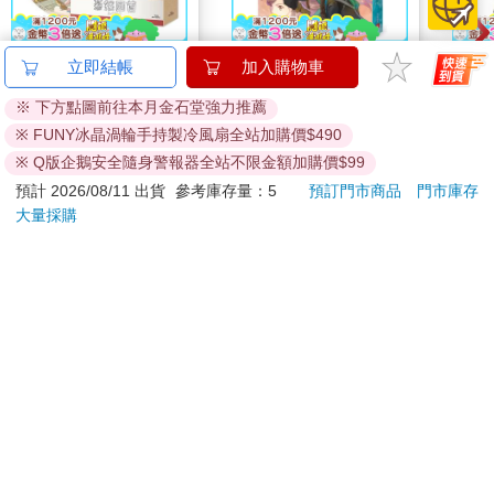
驀然回首(藍光典藏版)
小書痴的下剋上：漢娜
【預
立即結帳
加入購物車
蘿蕾貴族院五年級生Ⅱ
代理
※ 下方點圖前往本月金石堂強力推薦
限定
1550
253
特價
元
79
折
特價
元
特價
25
※ FUNY冰晶渦輪手持製冷風扇全站加購價$490
預購限定
加入購物車
※ Q版企鵝安全隨身警報器全站不限金額加購價$99
預計 2026/08/11 出貨
參考庫存量：5
預訂門市商品
門市庫存
大量採購
訂購/退換貨須知
加入金石堂 LINE 官方帳號『完成綁定』，隨時掌握出貨動
態：
提醒您！！
金石堂及銀行均不會請您操作ATM! 如接獲電話要求您前往