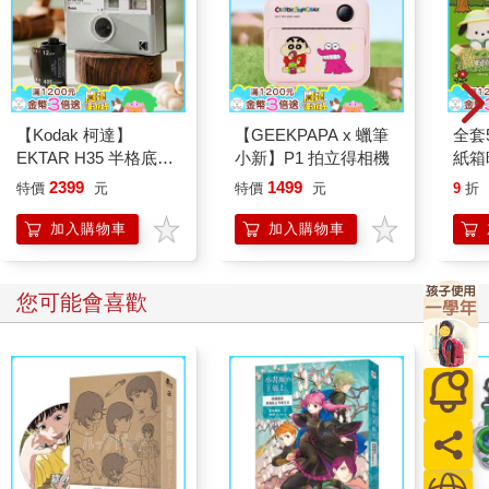
【Kodak 柯達】
【GEEKPAPA x 蠟筆
全套
EKTAR H35 半格底片
小新】P1 拍立得相機
紙箱
相機 即贈波士頓彩色
電子
2399
1499
特價
元
特價
元
9
折
底片 ISO400 12張 乙
酷洛
盒 - 米白色
KIT
加入購物車
加入購物車
您可能會喜歡