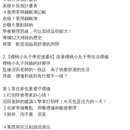
表格６長假計畫表
４善用零用錢帳簿記帳
表格７零用錢帳簿
步驟５重點歸納
學會整理思緒，可以習得這些能力！
專欄12大掃除的歷史
尾聲 歡迎蒞臨我舒適的房間
2.【櫻桃小丸子學習漫畫6】跟著櫻桃小丸子學生活禮儀
櫻桃小丸子與她的好夥伴
監修沼田老師的一段話 為了快樂舒適的生活
序曲 禮儀和規則有什麼不一樣？
第１章在家也要遵守禮儀
１打招呼會帶來好心情！
沼田老師的建議１擊掌打招呼！今天也是活力的一天！
２在家準備餐點、用餐禮儀和飯後整理
３廁所、洗手臺、浴室
４東西用完立刻放回原位