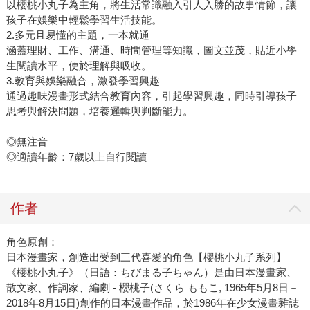
以櫻桃小丸子為主角，將生活常識融入引人入勝的故事情節，讓
孩子在娛樂中輕鬆學習生活技能。
2.多元且易懂的主題，一本就通
涵蓋理財、工作、溝通、時間管理等知識，圖文並茂，貼近小學
生閱讀水平，便於理解與吸收。
3.教育與娛樂融合，激發學習興趣
通過趣味漫畫形式結合教育內容，引起學習興趣，同時引導孩子
思考與解決問題，培養邏輯與判斷能力。
◎無注音
◎適讀年齡：7歲以上自行閱讀
作者
角色原創：
日本漫畫家，創造出受到三代喜愛的角色【櫻桃小丸子系列】
《櫻桃小丸子》（日語：ちびまる子ちゃん）是由日本漫畫家、
散文家、作詞家、編劇 - 櫻桃子(さくら ももこ, 1965年5月8日－
2018年8月15日)創作的日本漫畫作品，於1986年在少女漫畫雜誌