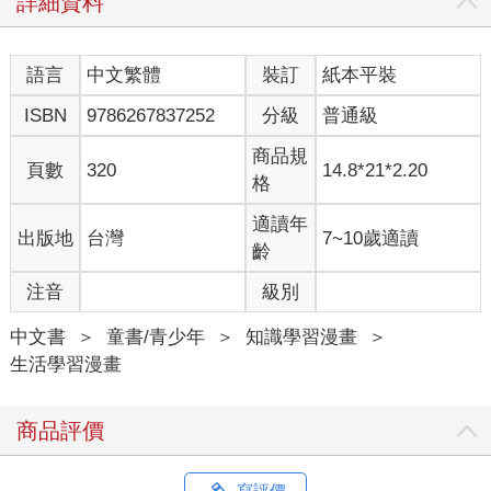
詳細資料
語言
中文繁體
裝訂
紙本平裝
ISBN
9786267837252
分級
普通級
商品規
頁數
320
14.8*21*2.20
格
適讀年
出版地
台灣
7~10歲適讀
齡
注音
級別
中文書
＞
童書/青少年
＞
知識學習漫畫
＞
生活學習漫畫
商品評價
寫評價