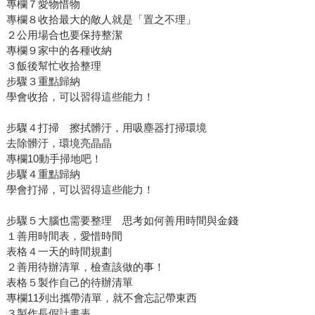
專欄７愛物惜物
專欄８收拾最大的敵人就是「置之不理」
２公用場合也要保持整潔
專欄９家中的各種收納
３飯後幫忙收拾整理
步驟３重點歸納
學會收拾，可以習得這些能力！
步驟４打掃 擦拭髒汙，用吸塵器打掃環境
去除髒汙，環境亮晶晶
專欄10動手掃地吧！
步驟４重點歸納
學會打掃，可以習得這些能力！
步驟５大腦也需要整理 思考如何善用時間與金錢
１善用時間表，愛惜時間
表格４一天的時間規劃
２善用待辦清單，檢查該做的事！
表格５製作自己的待辦清單
專欄11列出攜帶清單，就不會忘記帶東西
３製作長假計畫表