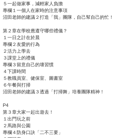
５一起做家事，減輕家人負擔
專欄１一個人在家時的注意事項
沼田老師的建議２打造「我」團隊，自己幫自己的忙！
第２章在學校應遵守哪些禮儀？
１一日之計在於晨
專欄２友愛的行為
２活力上學去
３課堂上的禮儀
專欄３留意自己的壞習慣
４下課時間
５教職員室、健保室、圖書室
６午餐與打掃
沼田老師的建議３透過「打掃舞」培養團隊精神！
P4
第３章大家一起出遊去！
１出門玩之前
２馬路與公園
專欄４防身口訣「二不三要」