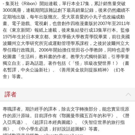
- 集英社《Ribon》開始連載，單行本全17集，累計銷售量突破
3000萬冊，連載期間該雜誌創下最高銷量記錄，後來仍然繼續不
定期地出版，每年出版幾次。受大眾喜愛的小丸子也改編成動
畫、電子遊戲、電視劇，也曾創作四格漫畫版於2007年至2011年
在《東京新聞》報紙上連載，後來集結發行成13集單行本。
監修
1975年生於日本東京都。東京學藝大學教育學院畢業，前往美國
波爾州立大學研究所完成運動管理學系課程，之後於波爾州立大
學任職行政職員。2006年開始擔任世田谷小學教師，同時也是學
校圖書「生活科」教科書的作者。教學方式獨特新穎，引導學童
獨立自主，蔚為話題。著作包括《「怪」班級改變世界！》（書
名暫譯，中央公論新社）、《善用黃金規則提振精神》（幻冬
舍）等書。
譯者
專職譯者。期許經手的譯本，除去文字轉換部分，能忠實呈現原
作的原汁原味。目前譯作有《鄂圖曼帝國五百年的和平》、《潛
入亞馬遜》、《超譯日本經典圖鑑》、《失智症世界的旅行指
南》、《中小學生必讀．好好說話超圖解》等書。