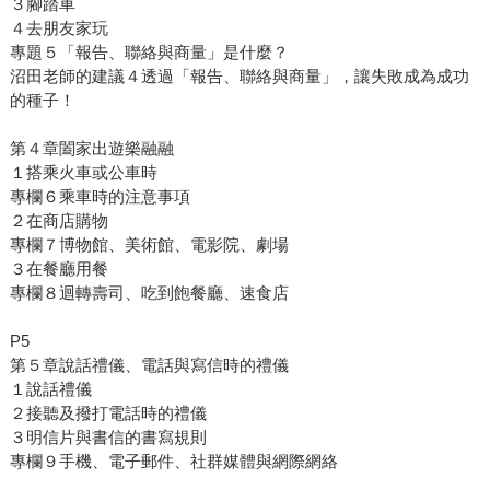
３腳踏車
４去朋友家玩
專題５「報告、聯絡與商量」是什麼？
沼田老師的建議４透過「報告、聯絡與商量」，讓失敗成為成功
的種子！
第４章闔家出遊樂融融
１搭乘火車或公車時
專欄６乘車時的注意事項
２在商店購物
專欄７博物館、美術館、電影院、劇場
３在餐廳用餐
專欄８迴轉壽司、吃到飽餐廳、速食店
P5
第５章說話禮儀、電話與寫信時的禮儀
１說話禮儀
２接聽及撥打電話時的禮儀
３明信片與書信的書寫規則
專欄９手機、電子郵件、社群媒體與網際網絡