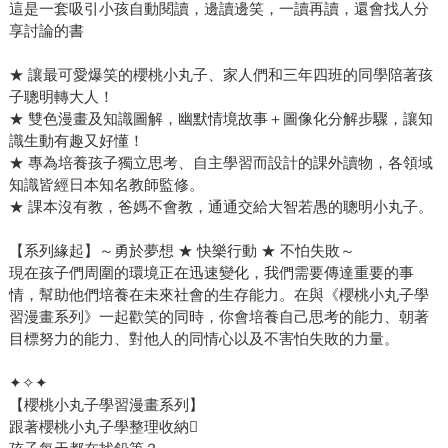
這是一套吸引小孩自動閱讀，邊讀邊笑，一讀再讀，還會找人分
享討論的書
★ 讓最可愛爆笑的櫻桃小丸子、家人們和三年四班的同學陪著孩
子聰明轉大人！
★ 雙色漫畫及知識圖解，幽默情境故事＋圖像化分解步驟，讓知
識生動有趣又好懂！
★ 專為培養孩子獨立思考、自主學習而設計的課外讀物，各領域
知識皆經日本知名教師監修。
★ 課本沒有教，爸媽不會教，通通交給大智若愚的聰明小丸子。
【系列緣起】～勇於夢想 ★ 快樂行動 ★ 不怕失敗～
現在孩子們周圍的環境正在迅速變化，我們需要傳達重要的事
情，幫助他們培養在未來社會的生存能力。在與《櫻桃小丸子學
習漫畫系列》一起歡笑的同時，你會培養自己思考的能力、朝著
目標努力的能力、對他人的同情心以及不害怕失敗的力量。
✦✧✦
【櫻桃小丸子學習漫畫系列】
跟著櫻桃小丸子學整理收納