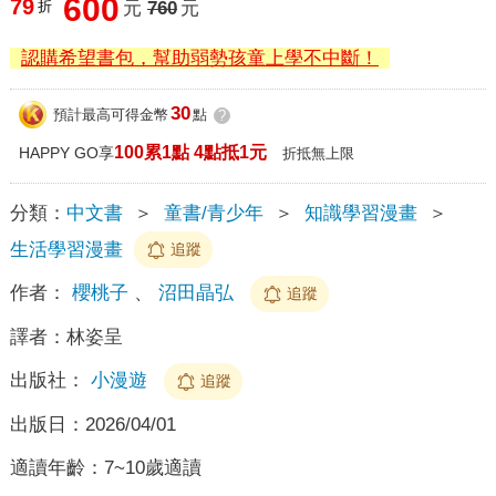
600
79
折
元
760
元
認購希望書包，幫助弱勢孩童上學不中斷！
30
預計最高可得金幣
點
?
100累1點 4點抵1元
HAPPY GO享
折抵無上限
分類：
中文書
＞
童書/青少年
＞
知識學習漫畫
＞
生活學習漫畫
追蹤
作者：
櫻桃子
、
沼田晶弘
追蹤
譯者：
林姿呈
出版社：
小漫遊
追蹤
出版日：
2026/04/01
適讀年齡：
7~10歲適讀