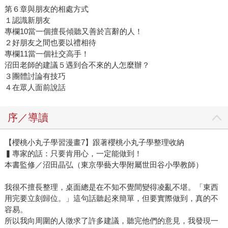
第６章與朋友的相處方式
１認識新朋友
專欄10當一個擅長傾聽又善於言辭的人！
２好朋友之間也要以禮相待
專欄11當一個社交高手！
沼田老師的建議５遇到合不來的人怎麼辦？
３團體討論有技巧
４在眾人面前說話
序／導讀
【櫻桃小丸子學習漫畫7】跟著櫻桃小丸子學整理收納
▍專家的話：只要肯用心，一定能做到！
本書監修／沼田晶弘（東京學藝大學附屬世田谷小學教師）
我很不擅長整理，桌面總是在不知不覺間變得凌亂不堪。「東西
用完要立刻歸位。」這句話聽起來簡單，但要實際做到，真的不
容易。
所以我向周圍的人徵求了許多建議，聽完他們的意見，我發現一