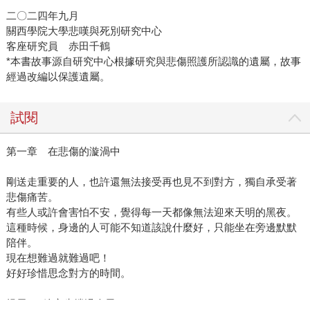
二〇二四年九月
關西學院大學悲嘆與死別研究中心
客座研究員 赤田千鶴
*本書故事源自研究中心根據研究與悲傷照護所認識的遺屬，故事
經過改編以保護遺屬。
試閱
第一章 在悲傷的漩渦中
剛送走重要的人，也許還無法接受再也見不到對方，獨自承受著
悲傷痛苦。
有些人或許會害怕不安，覺得每一天都像無法迎來天明的黑夜。
這種時候，身邊的人可能不知道該說什麼好，只能坐在旁邊默默
陪伴。
現在想難過就難過吧！
好好珍惜思念對方的時間。
提示1：總之先撐過今天