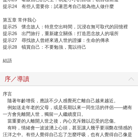
提示24 有些人需要你：試著思考自己能為他人做什麼
第五章 常伴我心
提示25 懷念故人：特意空出時間，沉浸在無可取代的回憶裡
提示26 出門旅行，重新建立關係：打造思念故人的場所
提示27 尋找故人曾經來過人世的證據：生命的傳承
提示28 犒賞自己：不要勉強，寬以待己
結語
序／導讀
序言
隨著年齡增長，應該不少人感覺死亡離自己越來越近。
例如送走年老的父母，或是長期以來一同生活的伴侶——總有
一方會先離開人世，獨留一人繼續度日。
當重要的人離開人世之後，內心充斥難以忍受的悲傷。
有時，情緒會一波波湧上心頭，甚至讓人幾乎要溺斃在情感的
汪洋之中。有些人覺得自己忘了怎麼呼吸，也有人覺得自己像是