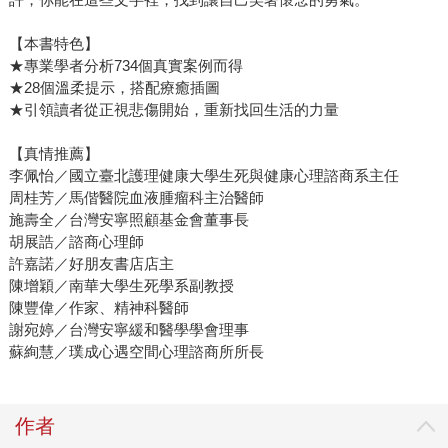
【本書特色】
★專業學者分析734個真實案例而得
★28個溫柔提示，搭配療癒插圖
★引領讀者從正視悲傷開始，重新找回生活的力量
【真情推薦】
李佩怡／國立臺北護理健康大學生死與健康心理諮商系主任
周桂芳／馬偕醫院血液腫瘤科主治醫師
施壽全／台灣安寧照顧基金會董事長
胡展誥／諮商心理師
許嘉諾／好朋友書店店主
陳增穎／南華大學生死學系副教授
陳豐偉／作家、精神科醫師
謝宛婷／台灣安寧緩和醫學學會理事
蘇絢慧／璞成心遇空間心理諮商所所長
作者