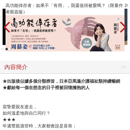
高功能倖存者：如果不「有用」，我還值得被愛嗎？（限量作
2
者親簽版）
內容簡介
★出版後佔據多個分類榜首，日本亞馬遜介護福祉類持續暢銷
★獻給每一個在想念的日子裡被回憶擁抱的人
當摯愛親友逝去，
如何溫柔地與自己同行？
★★★
年邁雙親過世時，大家都會說是喜喪；