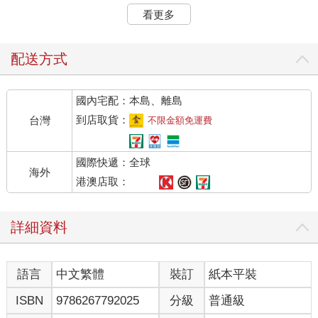
以自己的步伐，慢慢來就好
看更多
接下來究竟該怎麼一個人活下去呢？失去重要的人，彷彿獨自
陷入黑暗，迷失方向，不知道該往哪裡走。
一位三十多歲的女性回顧三年前，母親因為蜘蛛網膜下腔出血
配送方式
過世後的情形：「當時我像是在深海裡迷了路。」
他說母親是這世上最了解他的人，失去了母親，覺得這世上再
國內宅配：本島、離島
也沒有人明白自己的心情，總是一個人孤零零的。
而且他一直認為「大概只有我一個人這麼痛苦吧！」
到店取貨：
台灣
不限金額免運費
故人離世所帶來的影響隨關係與死亡的情況而有所差異，不會
因為遺屬經歷過數次親近的人過世便能免疫。有些人因而遭遇這
國際快遞：全球
輩子從未體驗過的失落感，甚至覺得活不下去。
海外
一名六十多歲的女性曾經在家照顧失智症的母親五年，並且陪
港澳店取：
伴到母親臨終。他向我們分享自己的經驗：
「每天早上醒來時總是湧起一股絕望的心情：又是新的一天
詳細資料
嗎？在家母的房間呆呆望著他以前睡過的床好幾個小時，什麼事
也做不了。我不知道要怎麼度過失去母親的日子，光是活著就好
痛苦，實在好悲慘。」
語言
中文繁體
裝訂
紙本平裝
重要的人過世之後，在世的人必須過著故人不在的日子。有些
人如同這位六十多歲的女性，失去母親後感覺頓失所依，不知所
ISBN
9786267792025
分級
普通級
措。