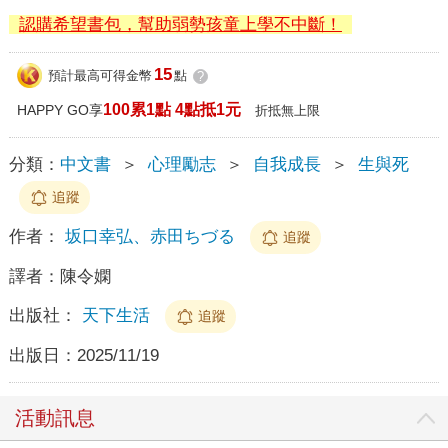
認購希望書包，幫助弱勢孩童上學不中斷！
15
預計最高可得金幣
點
?
100累1點 4點抵1元
HAPPY GO享
折抵無上限
分類：
中文書
＞
心理勵志
＞
自我成長
＞
生與死
追蹤
作者：
坂口幸弘、赤田ちづる
追蹤
譯者：
陳令嫻
出版社：
天下生活
追蹤
出版日：
2025/11/19
活動訊息