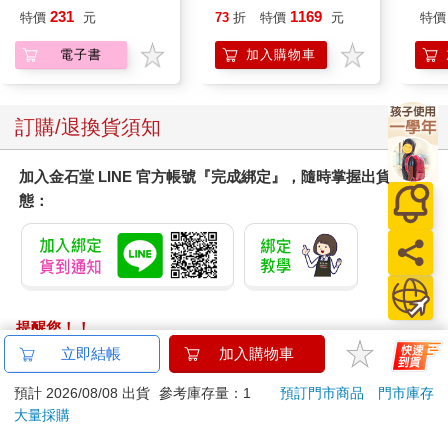
慰自己「有人過得比我辛苦，我不應該難過」。
現自我
凝露375ml/瓶-C1強健
加購
231
1169
特價
元
73
折
特價
元
特價
其實不需要忍耐洋溢的情感和淚水。
髮根(護髮洗髮精/男士
你的悲傷屬於你自己，沒有人能代替你哭泣。
調理頭皮洗髮液/0矽靈
電子書
加入購物車
滋潤洗頭髮水/一般髮
如果身邊有人能承接自己的情緒，不妨在人前流淚。如果沒
質適用)
有，就找個無須在意他人眼光的地方，好好哭一場吧！
想到「每個人的悲傷不盡相同」，便能明白悲傷是個人的情
訂購/退換貨須知
緒，以自己的方式來難過並不奇怪。
即便是自己的悲傷，從程度、呈現到面對的方式，都可能讓人
加入金石堂 LINE 官方帳號『完成綁定』，隨時掌握出貨動
驚覺自己原來還有這一面。
態：
然而無論是何種悲傷，都不需要壓抑當下湧現的情緒，直接流
露，多少會輕鬆一點。
好好地哭過一番，心情或許會好一些。
［重點］悲傷沒有一定的方式與型態，你的悲傷屬於你自己。
提醒您！！
金石堂及銀行均不會請您操作ATM! 如接獲電話要求您前往
立即結帳
加入購物車
ATM提款機，請不要聽從指示，以免受騙上當！
預計 2026/08/08 出貨
參考庫存量：1
預訂門市商品
門市庫存
退換貨須知：
大量採購
**提醒您，鑑賞期不等於試用期，退回商品須為全新狀態**