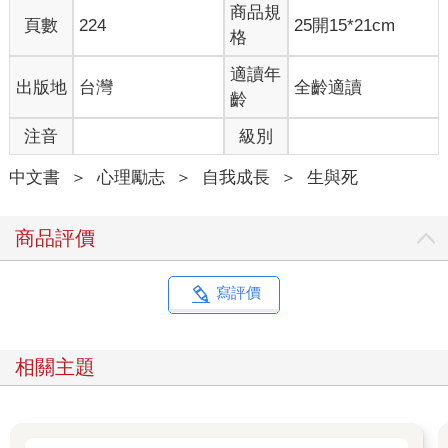
有時覺得一天怎麼那麼長，有時什麼也做不了，回過神來竟然
商品規
頁數
224
25開15*21cm
已經天黑了。
格
有些人則是覺得時間不再流逝，就此停住；或是自己的人生發
生了驚天動地的變化，現實世界卻依舊運轉，為此困惑不解。
適讀年
出版地
台灣
全齡適讀
齡
被拋下的心情
注音
級別
一位四十多歲的女性在丈夫因為肝硬化過世後表示：「就像周
遭的人騎著腳踏車乘風奔馳，我卻獨自被遺留在馬路正中央一
中文書
＞
心理勵志
＞
自我成長
＞
生與死
般，不知道該怎麼辦。」
面對持續運轉的社會，他覺得自己像是一個人被孤零零地拋下
了。
商品評價
這種情況並不稀奇，和重要的人死別的遺屬身上經常可見這種
情形，所有人都可能遭遇這種事。
如果遇上這種情況，不需要勉強自己早日打起精神。
寫評價
最重要的是你還活著。
現在什麼都不用做，只要活著就好。
想要責備自己就責備自己，只想著故人也沒關係。
相關主題
傾聽自己的心聲，不需要在乎時間流逝。就算早上了，也不一
定非得起床不可。
當陷入無可奈何的悲傷時，這時候的口訣是「慢慢來」。
想著只要撐過今天來度日，也是一種辦法。