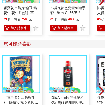
死別的經驗依與故人的關係，以及故人如何離開人世而異。在
穎寶花生熟片/糖豆/熟
比得兔節色兒童刺繡手
比得
不同的背景下，面對故人的離去無法感到悲傷，或反而覺得心
花生/花生片(燒仙草花
套-18cm-GL5635-2雙
人觸
安，甚至認為自己終於獲得解放，這些都是極其自然的反應。
生)-5台斤
入
GL8
758
488
無論是何種情感或思緒，都不需要認為是自己奇怪，而壓抑或
89
折
特價
元
81
折
特價
元
69
折
是責備自己。
加入購物車
加入購物車
一般社會大眾的偏見是遺屬為了故人而悲嘆，終日沉浸於悲傷
之中。但是因為死亡而湧現的情緒與思緒因人而異。眼淚不見得
會流在臉上，流在心裡的眼淚也是一種悲傷的方式。
您可能會喜歡
一位四十多歲的男性告訴我們：「下個月是先父過世三年，我
至今不曾因為他過世而流淚。失去父親，我當然很難過……也覺
得自己哭不出來很是冷漠無情。」
當我們告訴他「哭不出來也是一種難過的方式」，對方低聲呢
喃：「原來哭不出來也沒關係……。」似乎稍微放下了心中的負
擔。
不需要為了「有人比我更難過」而忍耐
如同「想哭的時候就哭」字面的意思，不需要強忍悲痛，徹底
悲痛過一場也是重要的經驗。
有些人面對悲傷時在意他人眼光，於是勉強自己裝出活力充沛
【電子書】星喵醫生
德國Alpecin-強健髮根
怪獸
的模樣；或是和生活更艱辛的人比較，藉此壓抑自己的情緒，安
3─ 聽聽我的煩惱吧-實
控油無矽靈咖啡因洗髮
特休