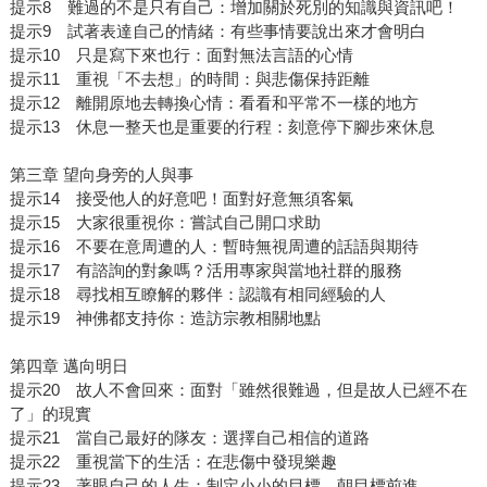
提示8 難過的不是只有自己：增加關於死別的知識與資訊吧！
提示9 試著表達自己的情緒：有些事情要說出來才會明白
提示10 只是寫下來也行：面對無法言語的心情
提示11 重視「不去想」的時間：與悲傷保持距離
提示12 離開原地去轉換心情：看看和平常不一樣的地方
提示13 休息一整天也是重要的行程：刻意停下腳步來休息
第三章 望向身旁的人與事
提示14 接受他人的好意吧！面對好意無須客氣
提示15 大家很重視你：嘗試自己開口求助
提示16 不要在意周遭的人：暫時無視周遭的話語與期待
提示17 有諮詢的對象嗎？活用專家與當地社群的服務
提示18 尋找相互瞭解的夥伴：認識有相同經驗的人
提示19 神佛都支持你：造訪宗教相關地點
第四章 邁向明日
提示20 故人不會回來：面對「雖然很難過，但是故人已經不在
了」的現實
提示21 當自己最好的隊友：選擇自己相信的道路
提示22 重視當下的生活：在悲傷中發現樂趣
提示23 著眼自己的人生：制定小小的目標，朝目標前進