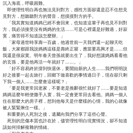
沉入海底，呼吸困難。
即便理性明白再也無法見到對方，感性方面卻還是忍不住想見
見對方，想聽聽對方的聲音，想摸摸對方的手。
「我其實知道媽媽已經不會回來，也知道這輩子再也見不到對
方，我必須接受沒有媽媽的生活……可是心裡還是好難過，好寂
寞，痛苦得不知道該怎麼辦。」
「家母過世時享壽一百歲，他過世前一天我們還一起聊天吃
飯，大家都跟我說媽媽這樣是壽終正寢，應當要高興才是……但
我還是很寂寞。明年春天曾孫就要出生了，我好想讓媽媽看看他
的玄孫，要是他再活一年就好了……。」
「好不容易終於撐到快退休，要開始新的人生……我們明明說
好之後要一起去旅行，回鄉下做喜歡的事情過日子，現在卻只剩
下我一個人……怎麼會這樣呢？」
「要是我更常回老家，不要老是推辭很忙就好了……要是知道
媽媽這麼年輕便撒手人寰，我一定會更常回去看他。媽媽一個人
住在那麼大的房子裡，想到他每天是什麼樣的心情，我的心就像
被人緊緊揪住一樣。」
和重要的人死別之後，遺屬向我們分享了這些心聲。
死別的悲傷本質也許在於，儘管理性明白現實情況，卻不知道
該如何排解複雜的情緒。