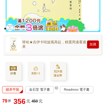
呀哈★吉伊卡哇旋風再起，精選周邊看過
加購
來
寫評價
好書
喜歡+1
賺金幣
?
紙本平裝
金石堂 電子書
Readmoo 電子書
356
79
折
元
450
元