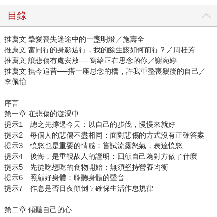
目錄
推薦文 摯愛喪失迷途中的一盞明燈／施壽全
推薦文 當同行的身影遠行，我的餘生該如何前行？／周桂芳
推薦文 讓悲傷有處安放──寫給正在思念的你／謝宛婷
推薦文 撫今追昔──搭一座思念的橋，許我重整喪親後的自己／
李佩怡
序言
第一章 在悲傷的漩渦中
提示1 總之先撐過今天：以自己的步伐，慢慢來就好
提示2 每個人的悲傷不盡相同：面對悲傷的方式沒有正確答案
提示3 憤怒也是重要的情感：嘗試流露怒氣，表達憤怒
提示4 後悔，是重視故人的證明：回顧自己為對方做了什麼
提示5 先從吃想吃的食物開始：無須堅持營養均衡
提示6 照顧好身體：聆聽身體的聲音
提示7 作息是否日夜顛倒？確保生活作息規律
第二章 傾聽自己的心