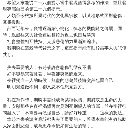
希望大家能從二十八個提示當中發現值得參考的作法，並且發
現專屬自己的第二十九個提示。
人類至今根據所屬時代的文化與宗教，以某種形式面對悲傷，
互相援助。
然而近年來，喪禮逐漸縮小簡化，悼念的機能隨之薄弱。同
時，親戚往來與社會連結相較於過去也日益淡薄。
社會整體相互扶持、克服悲傷的力量漸漸縮小。
我期盼在這般時代背景之下，這些提示能有助於當事人與悲傷
共存。
失去重要的人，有時或許會悲傷到徹夜不眠。
好不容易哭著睡著，半夜卻突然醒過來。
夜裡獨自一人的時候，無盡的悲傷與後悔突然包圍自己。
明明知道做不到，卻又忍不住想見對方。
我在寫作時，期盼本書能成為某種救贖、撫慰或是生命的力
量，安慰那些在夜裡渴望再次見到死別親人的遺屬，並在字裡行
間融入了「不需要再勉強自己，請好好珍重……」這樣的想法。
拿起本書的讀者應該都失去了重要的人，希望本書能有效協助
大家面對悲傷，成為思考今後如何生活的幫手。