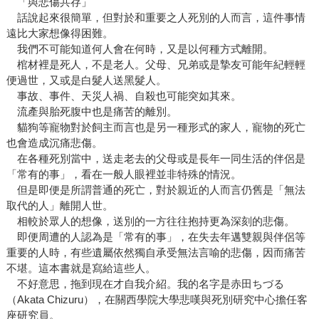
「與悲傷共存」
話說起來很簡單，但對於和重要之人死別的人而言，這件事情
遠比大家想像得困難。
我們不可能知道何人會在何時，又是以何種方式離開。
棺材裡是死人，不是老人。父母、兄弟或是摯友可能年紀輕輕
便過世，又或是白髮人送黑髮人。
事故、事件、天災人禍、自殺也可能突如其來。
流產與胎死腹中也是痛苦的離別。
貓狗等寵物對於飼主而言也是另一種形式的家人，寵物的死亡
也會造成沉痛悲傷。
在各種死別當中，送走老去的父母或是長年一同生活的伴侶是
「常有的事」，看在一般人眼裡並非特殊的情況。
但是即便是所謂普通的死亡，對於親近的人而言仍舊是「無法
取代的人」離開人世。
相較於眾人的想像，送別的一方往往抱持更為深刻的悲傷。
即便周遭的人認為是「常有的事」，在失去年邁雙親與伴侶等
重要的人時，有些遺屬依然獨自承受無法言喻的悲傷，因而痛苦
不堪。這本書就是寫給這些人。
不好意思，拖到現在才自我介紹。我的名字是赤田ちづる
（Akata Chizuru），在關西學院大學悲嘆與死別研究中心擔任客
座研究員。