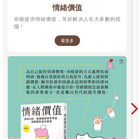
一位六十多歲的男性向我們分享：「內人過世之後，覺得非常
情緒價值
痛苦時，我不會去想未來的事，而是告訴自己總之撐過今天就
你能提供情緒價值，等於解決人生大多數的煩
好。一天一天累積下來，也已經七年了。雖然內心依舊悲痛，不
過越來越多時候深感活著真好。」
惱！
我們剛接觸這位男性時，他才喪妻沒多久，他痛哭流涕地說：
「太太睡在我旁邊，早上醒來時他身體已經冰冷了……」
看更多
對方當時吃不下睡不著，我們著實擔心了好一陣子。
重複「撐過今天」
難以言喻的不安與絕望包圍自己，人生彷彿抵達終點，日子卻
還是得過下去。
「撐過今天」重複三次便是過了三天，重複七次便是過了一星
期。反覆撐下去，或許會遇上新的人生志業，或是關於人生的新
發現。
時間不見得能抹去死別的悲傷，但是隨時間流逝，心境可能會
逐漸產生變化。
在痛苦中掙扎活過今天，累積下來便是一路活下來。
前文提及的六十多歲男性，我們問他最近什麼時候覺得活著真
好，對方開心地表示：「泡在露天溫泉裡喝杯熱酒的時候。」
即便深陷悲傷之中，還是試著撐過今天吧！