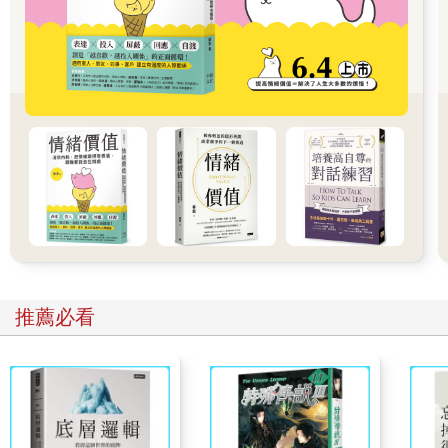
度過一天又一天痛苦悲傷的日子，或許會發現自己真正需要什
麼。
現在還不需要明白活下去的意義。
什麼都不做也無所謂，只要活著就好。
［重點］現在不需要明白活下去的意義，只要活著就好。
提示2：每個人的悲傷不盡相同
面對悲傷的方式沒有正解
每個人因為死別而感受到的悲傷程度不同。有些人無法把悲傷
的心情說出口，胸口像是被人一把抓住，簡直要被壓扁。
有些人則是無法接納現實，感受不到一切，連哭都哭不出來。
面對悲傷的方式沒有正確答案。
即便有過相同的經驗，產生的情感卻不盡相同。這是專屬於你
推薦必看
的悲傷，他人不見得能充分了解。
一位六十多歲的男性在母親因為肺癌過世後半年，流露寂寞的
神情告訴我們：「身邊的人都說家母是壽終正寢，是喜喪。家母
過世的時候的確已經九十二歲，但是即便大家認為是壽終正寢，
我還是無法這麼想，畢竟對我而言，媽媽只有一個。」
即便是家人，悲傷的程度、流露悲傷與面對悲傷的方式都不一