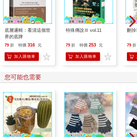
樣。
某位五十多歲的女性坦承，母親死後，他對妹妹的態度十分不
滿：
「明明媽媽走了，為什麼妹妹卻可以若無其事地過日子呢？
「媽媽走了，已經不在我們身邊了……我以為可以和妹妹一起
底層邏輯：看清這個世
特殊傳說Ⅲ vol.11
刪掉
懷念媽媽，一起流淚，可是我們完全無法一同承擔悲傷……明明
界的底牌
媽媽更疼他，你們不覺得我妹妹這樣很無情嗎？」
316
253
79
折
特價
元
79
折
特價
元
79
折
姊妹無法共享喪母的悲痛，讓他更加難過。
即便是家人，每個人的想法仍會不同，最好不要認為「因為是
加入購物車
加入購物車
家人，所以我們都一樣」。
既然心情可能不同於他人，不受他人了解，那麼自己的心情就
由自己來重視吧！
您可能也需要
人的情感與想法沒有高下之分，重要的是自己肯定自己的悲
傷。
面對悲傷的方式沒有正解
如何面對悲傷這件事，和今後的人生該如何活下去有著共通之
處。
如同人生沒有正確答案，如何面對悲傷也沒有正解。
不需要遵從他人的想法與建議，找到適合自己的方式即可。正
確來說，唯一的辦法是必須自行找到。