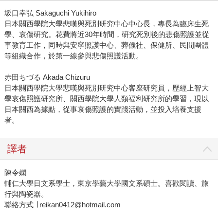
坂口幸弘 Sakaguchi Yukihiro
日本關西學院大學悲嘆與死別研究中心中心長，專長為臨床生死
學、哀傷研究。花費將近30年時間，研究死別後的悲傷照護並從
事教育工作，同時與安寧照護中心、葬儀社、保健所、民間團體
等組織合作，於第一線參與悲傷照護活動。
赤田ちづる Akada Chizuru
日本關西學院大學悲嘆與死別研究中心客座研究員，歷經上智大
學哀傷照護研究所、關西學院大學人類福利研究所的學習，現以
日本關西為據點，從事哀傷照護的實踐活動，並投入培養支援
者。
譯者
陳令嫻
輔仁大學日文系學士，東京學藝大學國文系碩士。喜歡閱讀、旅
行與陶瓷器。
聯絡方式 ∣ reikan0412@hotmail.com