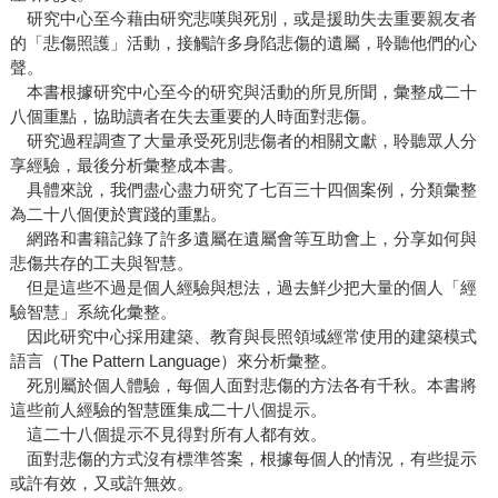
研究中心至今藉由研究悲嘆與死別，或是援助失去重要親友者
的「悲傷照護」活動，接觸許多身陷悲傷的遺屬，聆聽他們的心
聲。
本書根據研究中心至今的研究與活動的所見所聞，彙整成二十
八個重點，協助讀者在失去重要的人時面對悲傷。
研究過程調查了大量承受死別悲傷者的相關文獻，聆聽眾人分
享經驗，最後分析彙整成本書。
具體來說，我們盡心盡力研究了七百三十四個案例，分類彙整
為二十八個便於實踐的重點。
網路和書籍記錄了許多遺屬在遺屬會等互助會上，分享如何與
悲傷共存的工夫與智慧。
但是這些不過是個人經驗與想法，過去鮮少把大量的個人「經
驗智慧」系統化彙整。
因此研究中心採用建築、教育與長照領域經常使用的建築模式
語言（The Pattern Language）來分析彙整。
死別屬於個人體驗，每個人面對悲傷的方法各有千秋。本書將
這些前人經驗的智慧匯集成二十八個提示。
這二十八個提示不見得對所有人都有效。
面對悲傷的方式沒有標準答案，根據每個人的情況，有些提示
或許有效，又或許無效。