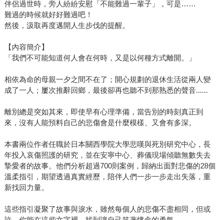
伴侶過世時，旁人紛紛安慰「不能難過一輩子」，可是……
難過的時候就好好難過吧！
然後，汲取再度邁開人生步伐的提醒。
【內容簡介】
「我們不可能知道何人會在何時，又是以何種方式離開。」
相依為命的母親一夕之間不在了；開心規劃的退休生活從兩人變
成了一人；屢次推辭回鄉，最後卻再也聽不到那熟悉的聲音......
離別總是突如其來，即使早有心理準備，當告別的時刻真正到
來，沒有人能預料自己的悲傷會是什麼模樣、又會有多深。
本書兩位作者任職於日本關西學院大學悲嘆與死別研究中心，長
年投入哀傷照護的研究，並在安寧中心、葬儀現場傾聽無數失去
摯愛者的故事。他們分析超過700則案例，歸納出面對悲傷的28個
溫柔指引，期望透過真實經歷，陪伴人們一步一步走出失落，重
新找回力量。
這些指引凝聚了故事與淚水，雖然每個人的悲傷不盡相同，但或
許，你能在這些文字裡，找到讓自己笑著懷念的勇氣。