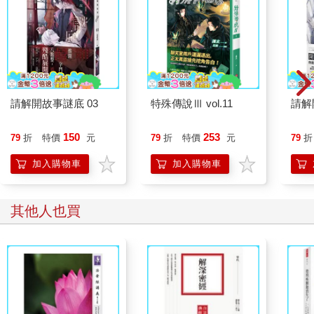
請解開故事謎底 03
特殊傳說Ⅲ vol.11
請解
150
253
79
折
特價
元
79
折
特價
元
79
折
加入購物車
加入購物車
其他人也買