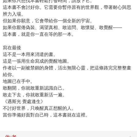
如果你只想找本書輕鬆打發時間，請放下它。
這本書不會討好你。它需要你暫停原有的世界觀，帶著耐心與思
辨力入場。
但如果你願意，它會帶給你一個全新的宇宙。
如果你厭倦偽裝、渴望真相、敢追問、敢懷疑、敢覺醒——
這本書，就是你一直在等的那一本。
寫在最後
這不是一本用來消遣的書。
這是一張用生命寫成的覺醒地圖。
作者以一副被禁錮的身體，活出無限心靈，把這條路完完整整畫
給你。
地圖已在手中。
敢翻開，你就敢重新認識自己。
敢走下去，你就敢重新活一遍。
《遇斯光 覺處逢生》
不討好世界，只喚醒真正想醒的人。
當你準備好面對自己時，這本書就在這裡。