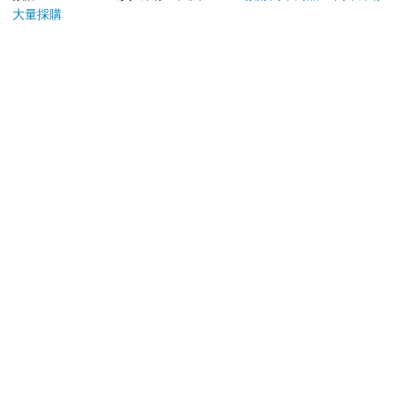
660
368
6
折
特價
元
61
折
特價
元
78
折
(O-449WT)
大量採購
加入購物車
加入購物車
您可能會喜歡
【日本 Sanrio 三麗
【日本 Sanrio 三麗
【KI
鷗】 造型長尾夾3入組
鷗】 造型長尾夾3入組
列-
(8款可選) 凱蒂貓 Hello
(8款可選) 凱蒂貓 Hello
平煎
399
399
69
折
特價
元
69
折
特價
元
56
折
Kitty 庫洛米 布丁狗 酷
Kitty 庫洛米 布丁狗 酷
企鵝
企鵝
加入購物車
加入購物車