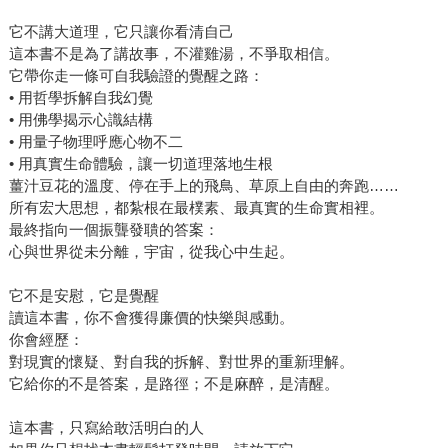
它不講大道理，它只讓你看清自己
這本書不是為了講故事，不灌雞湯，不爭取相信。
它帶你走一條可自我驗證的覺醒之路：
• 用哲學拆解自我幻覺
• 用佛學揭示心識結構
• 用量子物理呼應心物不二
• 用真實生命體驗，讓一切道理落地生根
薑汁豆花的溫度、停在手上的飛鳥、草原上自由的奔跑……
所有宏大思想，都紮根在最樸素、最真實的生命實相裡。
最終指向一個振聾發聵的答案：
心與世界從未分離，宇宙，從我心中生起。
它不是安慰，它是覺醒
讀這本書，你不會獲得廉價的快樂與感動。
你會經歷：
對現實的懷疑、對自我的拆解、對世界的重新理解。
它給你的不是答案，是路徑；不是麻醉，是清醒。
這本書，只寫給敢活明白的人