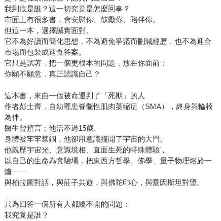
我到底是誰？這一切究竟是怎麼回事？
市面上有很多書，會安慰你、鼓勵你、陪伴你。
但這一本，選擇誠實面對。
它不為好讀而簡化思想，不為避免爭議而刪減經歷，也不為迎合
市場而包裝成速食答案。
它只是試著，把一個更根本的問題，放在你面前：
你願不願意，真正認識自己？
這本書，來自一個被命運判了「死期」的人
作者彭士齊，自幼罹患脊髓性肌肉萎縮症（SMA），終身與輪椅
為伴。
醫生曾預言：他活不過15歲。
身體被牢牢禁錮，他卻用意識撞開了宇宙的大門。
他親歷宇宙光、意識境相、直面生死的特殊體驗，
以自己的生命為實驗場，把東西方哲學、佛學、量子物理熔於一
爐——
與柏拉圖對話，與莊子共遊，與佛陀印心，與愛因斯坦對望。
只為回答一個所有人都繞不開的問題：
我究竟是誰？