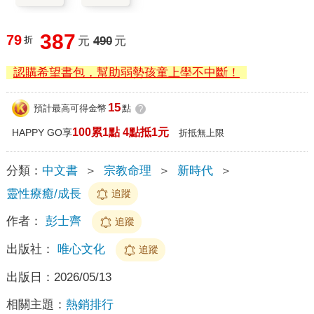
387
79
折
元
490
元
認購希望書包，幫助弱勢孩童上學不中斷！
15
預計最高可得金幣
點
?
100累1點 4點抵1元
HAPPY GO享
折抵無上限
分類：
中文書
＞
宗教命理
＞
新時代
＞
靈性療癒/成長
追蹤
作者：
彭士齊
追蹤
出版社：
唯心文化
追蹤
出版日：
2026/05/13
相關主題：
熱銷排行