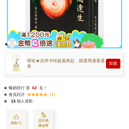
呀哈★吉伊卡哇旋風再起，精選周邊看過
加購
來
★
暢銷排行
第
62
名！
★
會員好評
★★★★★（1）
★
13
個人喜歡
寫評價
喜歡+1
賺金幣