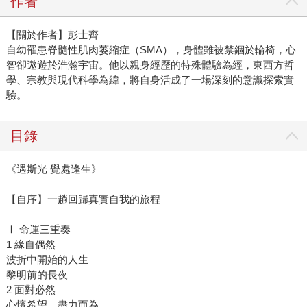
作者
【關於作者】彭士齊
自幼罹患脊髓性肌肉萎縮症（SMA），身體雖被禁錮於輪椅，心
智卻遨遊於浩瀚宇宙。他以親身經歷的特殊體驗為經，東西方哲
學、宗教與現代科學為緯，將自身活成了一場深刻的意識探索實
驗。
目錄
《遇斯光 覺處逢生》
【自序】一趟回歸真實自我的旅程
Ⅰ 命運三重奏
1 緣自偶然
波折中開始的人生
黎明前的長夜
2 面對必然
心懷希望，盡力而為