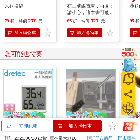
六祖壇經
在三號線電車，再見：
葬送
請小心，這本書可能會
讓你哭著坐過站！
237
323
79
折
特價
元
85
折
特價
元
95
折
加入購物車
加入購物車
您可能也需要
【日本dretec】日本多
不鏽鋼旋轉式矽膠杯瓶
寶可
立即結帳
加入購物車
利科律溫寶薄型電子溫
刷-2支
毛玩
預計 2026/08/10 出貨
庫存量大於10
預訂門市商品
門市庫存
濕度計-白色-可掛式