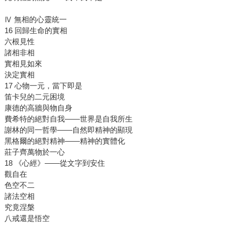
Ⅳ 無相的心靈統一
16 回歸生命的實相
六根見性
諸相非相
實相見如來
決定實相
17 心物一元，當下即是
笛卡兒的二元困境
康德的高牆與物自身
費希特的絕對自我——世界是自我所生
謝林的同一哲學——自然即精神的顯現
黑格爾的絕對精神——精神的實體化
莊子齊萬物於一心
18 《心經》——從文字到安住
觀自在
色空不二
諸法空相
究竟涅槃
八戒還是悟空