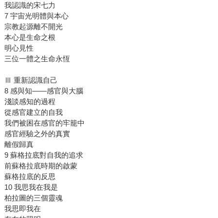
我認識的宋七力
7 宇宙光明體與本心
宗教起源離不開光
本心是生命之根
明心見性
三位一體之生命永恆
Ⅲ 重新認識自己
8 感與知——感官與大腦
淺談感知的過程
從感官建立的自我
我們被困在感官的牢籠中
感官經驗之外的真實
離假歸真
9 蘇格拉底對自我的追求
前蘇格拉底時期的啟蒙
蘇格拉底的反思
10 我思我在我是
柏拉圖的三個靈魂
我思即我在