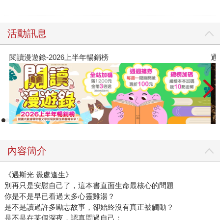
活動訊息
閱讀漫遊錄-2026上半年暢銷榜
通
內容簡介
《遇斯光 覺處逢生》
別再只是安慰自己了，這本書直面生命最核心的問題
你是不是早已看過太多心靈雞湯？
是不是讀過許多勵志故事，卻始終沒有真正被觸動？
是不是在某個深夜，認真問過自己：