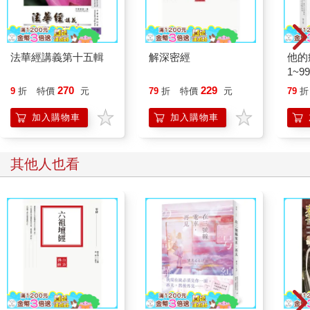
法華經講義第十五輯
解深密經
他的
1~
告別
270
229
9
折
特價
元
79
折
特價
元
79
折
82
加入購物車
加入購物車
其他人也看