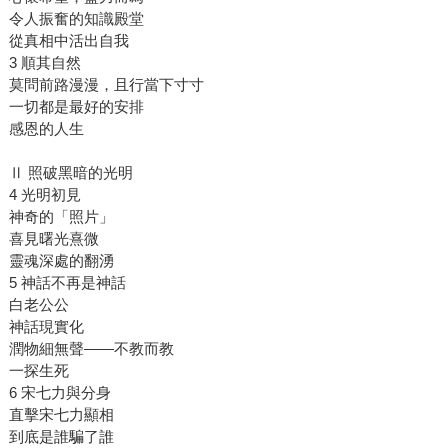
令人振奮的知識殿堂
從真相中活出自我
3 順其自然
莫問前路漫漫，且行當下寸寸
一切都是最好的安排
感恩的人生
Ⅱ 照破黑暗的光明
4 光明初見
神奇的「照片」
喜見曙光熹微
靈魂深處的翻湧
5 神話不再是神話
白老公公
神話現實化
潤物細無聲——不教而教
一探生死
6 宋七力與分身
直擊宋七力顯相
到底是誰騙了誰