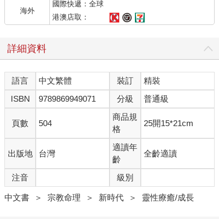
國際快遞：全球
海外
港澳店取：
詳細資料
語言
中文繁體
裝訂
精裝
ISBN
9789869949071
分級
普通級
商品規
頁數
504
25開15*21cm
格
適讀年
出版地
台灣
全齡適讀
齡
注音
級別
中文書
＞
宗教命理
＞
新時代
＞
靈性療癒/成長