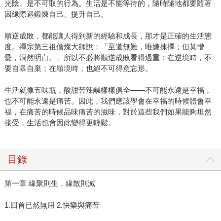
光陰、是不可取的行為。生活是不能等待的，隨時隨地都要隨著
因緣際遇鍛煉自己、提升自己。
順逆成敗，都能讓人得到新的經驗和成長，那才是正確的生活態
度。禪宗第三祖僧燦大師說：「至道無難，唯嫌揀擇；但莫憎
愛，洞然明白。」所以不必將順逆成敗看得過重：在逆境時，不
要自暴自棄；在順境時，也絕不可得意忘形。
生活就像五味瓶，酸甜苦辣鹹樣樣俱全——不可能永遠是幸福，
也不可能永遠是痛苦。因此，我們應該學會在幸福的時候體會幸
福，在痛苦的時候品味痛苦的滋味，對於這些我們如果能夠坦然
接受，生活也會因此變得更輕鬆。
目錄
第一章 緣聚則生，緣散則滅
1.回首已然無用 2.快樂與痛苦