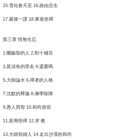
15.雪化春天至 16.路由念生
17.最後一課 18.東坡坐禪
第三章 悟無生忍
1.曬軀殼的人 2.割十補百
3.莫須有的罪名 4.還重嗎
5.大師論水 6.禪者的人格
7.沈默的釋迦 8.佛學除障
9.愚人買智 10.和尚借宿
11.富商悟禪 12.求 教
13.大師與婦人 14.走出沙漠的和尚