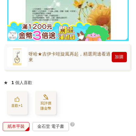
呀哈★吉伊卡哇旋風再起，精選周邊看過
加購
來
★
1
個人喜歡
寫評價
喜歡+1
賺金幣
?
紙本平裝
金石堂 電子書