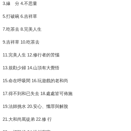
3.緣 分 4.不思量
5.打破碗 6.吉祥草
7.吃茶去 8.完美人生
9.吉祥草 10.吃茶去
11.完美人生 12.修行者的苦惱
13.規勸少婦 14.山頂有大覺悟
15.命在呼吸間 16.玩遊戲的老和尚
17.得不到和已失去 18.處處皆可佈施
19.法師挑水 20.安心、懺罪與解脫
21.大和尚罵徒弟 22.修 行