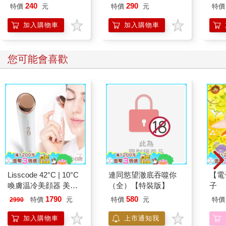
240
290
特價
元
特價
元
特價
加入購物車
加入購物車
您可能會喜歡
Lisscode 42°C | 10°C
連同慾望澈底吞噬你
【電
喚膚温冷美顔器 美膚
（全）【特裝版】
子
儀
1790
580
特價
元
特價
元
特價
2990
加入購物車
上市通知我