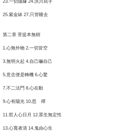
23.一切隨緣 24.洪川寫字
25.紫金缽 27.只管睡去
第二章 菩提本無樹
1.心無外物 2.一切皆空
3.無明火起 4.自己嚇自己
5.意念便是轉機 6.心驚
7.不二法門 8.心在動
9.心有陽光 10.思 禪
11.哲人心日月 12.眾生無定性
13.心寬者清 14.鬼由心生