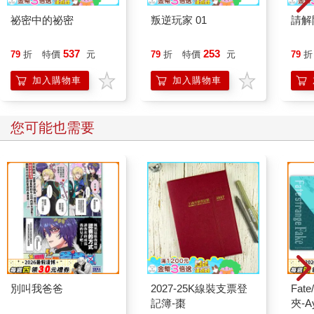
祕密中的祕密
叛逆玩家 01
請解
537
253
79
折
特價
元
79
折
特價
元
79
折
加入購物車
加入購物車
您可能也需要
別叫我爸爸
2027-25K線裝支票登
Fate
記簿-棗
夾-A