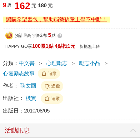
162
9
折
元
180
元
認購希望書包，幫助弱勢孩童上學不中斷！
5
預計最高可得金幣
點
?
100累1點 4點抵1元
HAPPY GO享
折抵無上限
分類：
中文書
＞
心理勵志
＞
勵志小品
＞
心靈勵志故事
追蹤
作者：
耿文國
追蹤
出版社：
樸實
追蹤
出版日：
2010/08/05
活動訊息