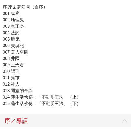
序 來去夢幻間（自序）
001 鬼廟
002 地理鬼
003 鬼王令
004 法船
005 瓶鬼
006 失魂記
007 闖入空間
008 井國
009 王天君
010 陽刑
011 鬼市
012 神人
013 通靈的奇異
014 蓮生活佛傳：「不動明王法」（上）
015 蓮生活佛傳：「不動明王法」（下）
序／導讀