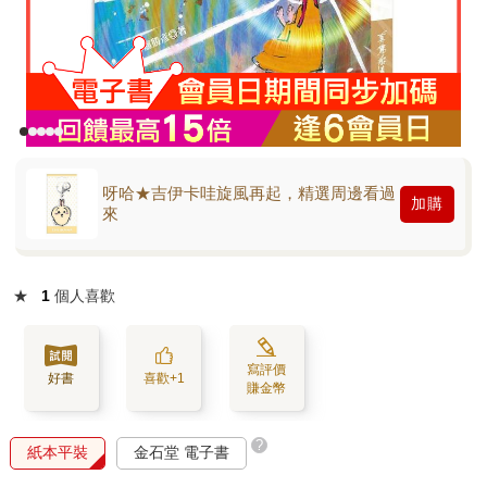
呀哈★吉伊卡哇旋風再起，精選周邊看過
加購
來
★
1
個人喜歡
寫評價
好書
喜歡+1
賺金幣
?
紙本平裝
金石堂 電子書