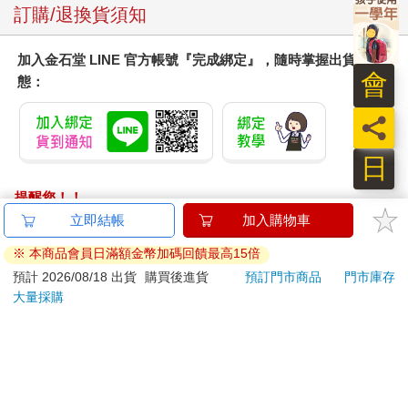
「何處來的？」
訂購/退換貨須知
「飛機失事的。......」
我想起廟中見鬼的一幕，恍然大悟，火焰、斷手、斷足、殘骸、
加入金石堂 LINE 官方帳號『完成綁定』，隨時掌握出貨動
哭叫、烈焰。......
會
態：
「廟中主神將軍？」
「回原籍去了，尚未回來。」
員
「那群鬼物如何？」
「非善非惡。」
日
這回換我躊躇了，這群鬼物把我攆了出來，我應該把他們送走，
提醒您！！
但他們「非善非惡」，也非萬惡不可赦免之輩，送三惡道，是罰
金石堂及銀行均不會請您操作ATM! 如接獲電話要求您前往
立即結帳
加入購物車
之過重。
ATM提款機，請不要聽從指示，以免受騙上當！
如果依緣轉世，時未至也。
※ 本商品會員日滿額金幣加碼回饋最高15倍
全部超度往生，太便宜了。
退換貨須知：
預計 2026/08/18 出貨
購買後進貨
預訂門市商品
門市庫存
於是，只有以其人之道還治其人。
大量採購
**提醒您，鑑賞期不等於試用期，退回商品須為全新狀態**
依據「消費者保護法」第19條及行政院消費者保護處公告之
●
「通訊交易解除權合理例外情事適用準則」，以下商品購買
後，除商品本身有瑕疵外，將不提供7天的猶豫期：
據我所知，在台灣，這樣的「鬼廟」不少，例如「百姓公廟」、
易於腐敗、保存期限較短或解約時即將逾期。（如：生
「有應公廟」、「大眾爺廟」、「十八王公廟」、「七將軍
鮮食品）