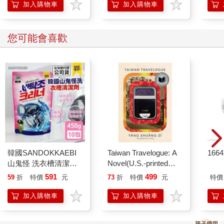
加入購物車
加入購物車
光」、「紅光」。
此時，虛空中，一切的光明，自然舞蹈踴躍著，我把自己法性開
放出來，相互的普照，從持明金剛中的具生光明，顯現出無盡的
您可能會喜歡
彩虹。
我這時是「盧測量官」加上「大持明金剛上師活佛」，是主金剛
真言界秘密主。
法身相是頭戴五智寶冠，身披細妙柔紗的法衣，五官莊嚴如佛，
衣飾七珍八寶，雙耳垂珠厚寬，眉間白毫相光，面輪圓滿若秋
月，坐於寶蓮華台上。
虛空中有菩薩大眾、明王、金剛、護法、空行、諸天，乃至無量
仙眾。
韓國SANDOKKAEBI
Taiwan Travelogue: A
166
在這一剎那。
山鬼怪 洗衣槽清潔劑
Novel(U.S.-printed
附近的世間神眾，恭敬合掌頂禮「蓮生活佛」。
450公克-10包組
edition)
591
499
59
折
特價
元
73
折
特價
元
特價
我問︰
加入購物車
加入購物車
「那廟？」
山神顫抖的回答︰
「一群鬼物。」