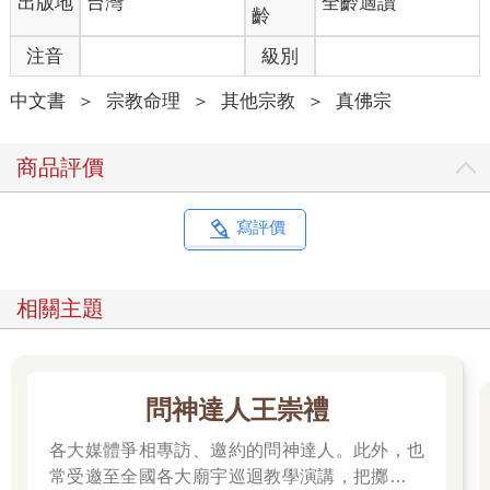
出版地
台灣
全齡適讀
一直到有一個晚上——
齡
我先看見床前有一團黑影，他渾身焦黑，只有一隻眼睛，怒目瞪
注音
級別
著我。
我一樣瞪著他。
中文書
＞
宗教命理
＞
其他宗教
＞
真佛宗
接著，竟然出現了好幾條毒蛇，毒蛇遊走在床的四周，口中的舌
頭，唁唁的吐著。
商品評價
那獨眼的火焚鬼物，我不怕，但，生平我也怕那長長的東西，覺
得十分可怖。
我再看上方，上方竟然現出鬼火騰空，烈焰焚燃，鬼火烈焰的聲
寫評價
音非常恐怖，在火焰之中，有許多鬼的叫喊，可怖的笑聲及哭
聲，甚至還有廝殺的聲音。
我看見一半的身體，看到散於四周的骨髓、頭顱、斷手、斷腳，
相關主題
另外還有留下殘骸，及尚未完全焚盡的屍塊，小鬼們騎著骷髏
杖，滿地亂跑。
我最初是驚懼。
問神達人王崇禮
後來，反而是鎮定。
因為這恐怖的景象實在太多了，我內心驚覺，這是那些東西的幻
各大媒體爭相專訪、邀約的問神達人。此外，也
術，不足畏，所以反而不怕了，我把這些景象，當成一場電影
常受邀至全國各大廟宇巡迴教學演講，把擲筊、
看。