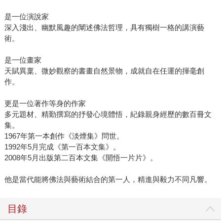
是一位演說家
深入淺出、幽默風趣的闡述佛法哲理，具有獨樹一格的講演藝
術。
是一位畫家
天賦異稟、微妙觀察的書畫自然景物，成就自在任運的揮毫創
作。
更是一位著作等身的作家
多元題材、精勤撰寫的抒發心境體悟，紀錄親身經歷的數百冊文
集。
1967年第一本創作《淡煙集》問世。
1992年5月完成《第一百本文集》。
2008年5月出版第二百本文集《開悟一片片》。
他是當代能將佛法與藝術結合的第一人，精進與毅力不同凡響。
目錄