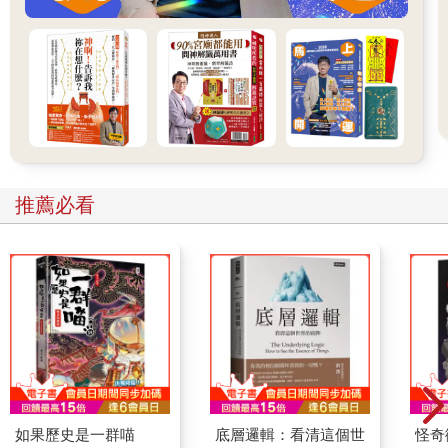
大家七嘴八舌。
●
將軍廟的廟公做了一個夢，夢很清晰，他夢到本廟的主神將軍來
相見。
那將軍完全和供奉的神像一模一樣，廟公當然很熟，知道是廟的
主神。
「我有要事，請廟公做。」
推薦必看
「什麼事？」
「廟中住了一位測量官，」將軍說︰「諸神不悅，令我們不安，
請你設法請走他。」
「我能辦嗎？」廟公是老實人。
「我也請左鄰右舍的村民幫忙。」將軍說。
第二天，左鄰右舍有幾位村民來找廟公，都說昨夜裡廟裡將軍來
見。
廟公大駭，一說起夢，全部一樣。
於是，廟公和村民一起來找我。
「我們要請你搬到別地方去！」
如果歷史是一群喵
底層邏輯：看清這個世
怪奇