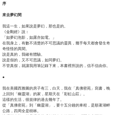
序
來去夢幻間
我這一生，如果說是夢幻，那也是的。
《金剛經》說︰
「如夢幻泡影，如露亦如電。」
在我身上，有數不清楚的不可思議的靈異，幾乎每天都會發生奇
奇怪怪的異聞。
說是真的，我確有體驗。
說是假的，又不可思議，如同夢幻。
不管真假，就讓我用筆記錄下來，本書裡所說的，信不信由你。
●
我在美國西雅圖的房子有三，白天，我在「真佛密苑」寫書，晚
上回到「幽靈湖」的家，星期天在「彩虹山莊」。
這樣的生活，很規律的過去幾年了。
從「真佛密苑」到「幽靈湖」，要十五分鐘的車程，是順著湖畔
公路，四周全是樹林。