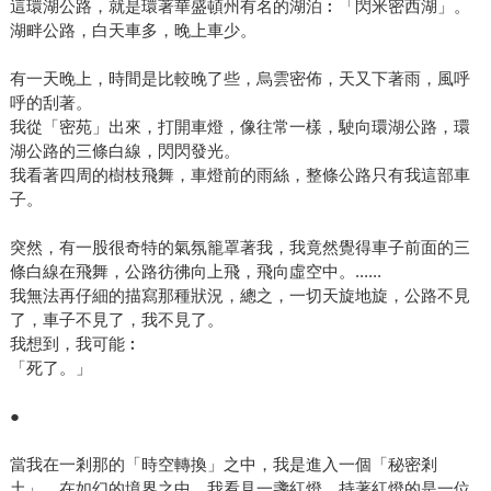
這環湖公路，就是環著華盛頓州有名的湖泊︰「閃米密西湖」。
湖畔公路，白天車多，晚上車少。
有一天晚上，時間是比較晚了些，烏雲密佈，天又下著雨，風呼
呼的刮著。
我從「密苑」出來，打開車燈，像往常一樣，駛向環湖公路，環
湖公路的三條白線，閃閃發光。
我看著四周的樹枝飛舞，車燈前的雨絲，整條公路只有我這部車
子。
突然，有一股很奇特的氣氛籠罩著我，我竟然覺得車子前面的三
條白線在飛舞，公路彷彿向上飛，飛向虛空中。......
我無法再仔細的描寫那種狀況，總之，一切天旋地旋，公路不見
了，車子不見了，我不見了。
我想到，我可能︰
「死了。」
●
當我在一剎那的「時空轉換」之中，我是進入一個「秘密剎
土」，在如幻的境界之中，我看見一盞紅燈，持著紅燈的是一位