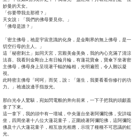
妙曼的天女。
「你要帶我去那裡？」
天女說︰「我們的佛母要見你。」
「佛母是誰？」
「密主佛母，祂是宇宙意識的化身，是金剛界的無上佛母，是一
切空行母的主人。」
這「秘密剎土」如同天宮，宮殿美侖美奐，我的內心充滿了清涼
法喜。我看到金剛台上有日輪月輪，有蓮花寶傘，寶傘下坐著密
主佛母，佛母身上呈現著千輻的輪相，光明遍照，令人難以凝
視。
此時密主佛母「呵呵」而笑，說︰「蓮生，我要看看你修行的功
力。」祂邊說邊手指放光。
那白光令人驚駭，宛如閃電般的奔向前來，一下子把我的頭顱蓋
拿了下來。
這一拿下，我的頭中有一壇城，中央蓮台坐著阿彌陀佛，安詳端
坐，四周坐著十八位大蓮花童子，正圍繞著阿彌陀佛，這阿彌陀
佛及十八大蓮花童子，相互放光相應，示現了種種不可思議的虹
光。