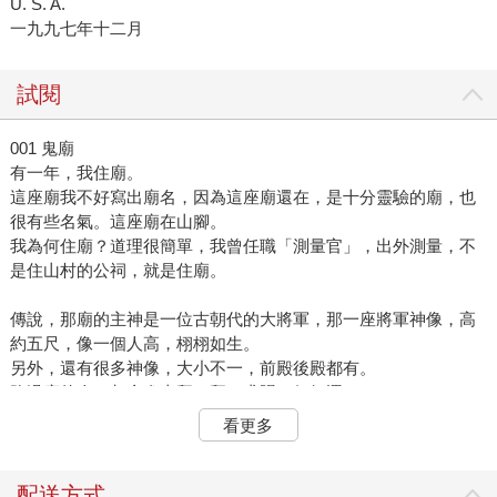
U. S. A.
一九九七年十二月
試閱
001 鬼廟
有一年，我住廟。
這座廟我不好寫出廟名，因為這座廟還在，是十分靈驗的廟，也
很有些名氣。這座廟在山腳。
我為何住廟？道理很簡單，我曾任職「測量官」，出外測量，不
是住山村的公祠，就是住廟。
傳說，那廟的主神是一位古朝代的大將軍，那一座將軍神像，高
約五尺，像一個人高，栩栩如生。
另外，還有很多神像，大小不一，前殿後殿都有。
路過廟的人，都會進去拜一拜，求賜一個好運。
我住廟或是祠堂，總有一個習慣，我會在臨睡的時候，上一柱
看更多
香，在殿前誦一卷經，唸唸佛，持持咒，然後再睡。
在這座廟，當然也不例外。
配送方式