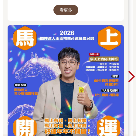
解籤詩、解夢的邏輯知識技巧，傳授給更多普羅
我竟然在看電影中，睡著了。
看更多
大眾和神職人員。
夢中，什麼也沒有。
●
見鬼的第二天晚上。我又聽到他們交談——
「嚇不走他！」
「奇怪，少有看見人這麼大膽的。」
「你知道他是什麼人嗎？」
「不知道。」
「我知道。」有一位竟然如此說。我很仔細聽。
很多人吱吱喳喳圍了過來︰「知道就快說！」
那位捉狹鬼竟然說︰「我知道他是一個人。」
「廢話」、「廢話」，一群人打一個人。
一位極有權威的男音發話︰
「諸位，我們嚇不走他，現在就托夢廟裡的廟公，趕走他，他一
走，神光才不會繼續下降，否則我們快存身不住了。」
「對。就去托夢！」
「對。就去托夢！」