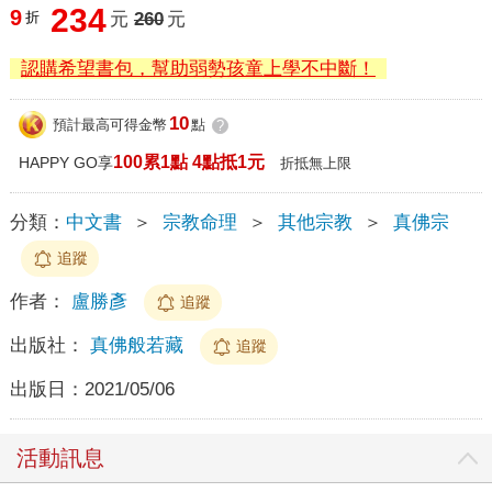
234
9
折
元
260
元
認購希望書包，幫助弱勢孩童上學不中斷！
10
預計最高可得金幣
點
?
100累1點 4點抵1元
HAPPY GO享
折抵無上限
分類：
中文書
＞
宗教命理
＞
其他宗教
＞
真佛宗
追蹤
作者：
盧勝彥
追蹤
出版社：
真佛般若藏
追蹤
出版日：
2021/05/06
活動訊息