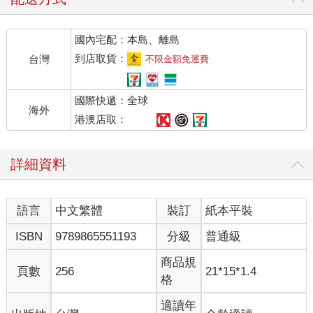
第一晚，夜已深，我誦經到一半，由窗口吹一陣陰風，捲了進
來，把廟內的字畫捲軸刮得「咧咧」的響，我不管，照樣唸我的
國內宅配：本島、離島
經，不理會。
當晚，我聽到有人細聲說話。
到店取貨：
台灣
不限金額免運費
「這人會唸經。」
「會唸經的多得是。」另一人說。
國際快遞：全球
「但，這人唸的經，有神光下降，我們可不喜歡受干擾。」
海外
「哦。......」
港澳店取：
又有第三者的聲音︰
詳細資料
「但我看不出這個人的頭上有什麼光，凡夫一個，我們大夥嚇嚇
他，他就跑了。」
其他人，一陣笑聲，聲音漸去漸遠。......
語言
中文繁體
裝訂
紙本平裝
●
ISBN
9789865551193
分級
普通級
白天，測量工作很辛苦，所以我睡的很甜。
商品規
頁數
256
21*15*1.4
一連幾天，都很好睡。毫無動靜。
格
我每晚都唸經、唸佛、唸咒。
適讀年