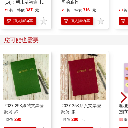
「只是夢，你們也信。」
(14)：明末清初篇【萌
界的底牌
「不是一個人夢，很多人夢。」
貓漫畫學歷史】
387
316
79
折
特價
元
79
折
特價
元
79
折
村民說︰
「你不搬，神會罰我們。」
加入購物車
加入購物車
神會降災禍，我們的豬會得豬瘟，雞會得雞瘟。
我問︰
您可能也需要
「我有錯嗎？」
廟公囁嚅的說︰
「沒有，你的人很好，只是，只是，我們是不得已的。......」
我不想為難廟公，也不想讓村民難為，我決定了一個字︰
「搬。」
●
我搬到附近的一間小的不能再小的旅館，住廟是不用花錢的，住
旅館可就要花錢了。
2027-25K線裝支票登
2027-25K活頁支票登
哩哩
我很懊惱，真是無妄之災。
記簿-綠
記簿-棗
(茄芷
但是，我很好奇，這座廟裡面的鬼物是怎麼來的，真正的主神將
290
290
特價
元
特價
元
88
折
軍何處去了，今天，我被攆走了，實在有夠倒霉，夠委屈的了。
我在小房間坐定，我用手摸了摸頭，現出三光︰「白光」、「金