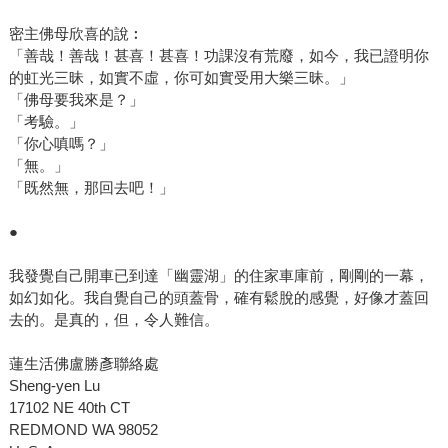
密主佛母欣喜的說︰
「善哉！善哉！甚喜！甚喜！功課沒有荒廢，如今，我已證明你
的虹光三昧，如實不虛，你可如實受用大樂三昧。」
「佛母要我來是？」
「考驗。」
「你心嗔嗎？」
「無。」
「既然無，那回去吧！」
●
我發覺自己開車已到達「幽靈湖」的住家車庫前，剛剛的一幕，
如幻如化。我自覺自己的頭蓋骨，確有鬆脫的感覺，好像才蓋回
去的。是真的，但，令人難信。
蓮生活佛盧勝彥聯絡處
Sheng-yen Lu
17102 NE 40th CT
REDMOND WA 98052