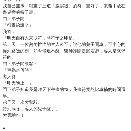
我自己無事，就畫了三道「腦震盪」的符，畫好了，就隨手放在
書桌旁的籃子裏。
門下弟子問：
「符畫給誰？」
我答：
「明天自有人來取符，將符予之即是。」
第二天，一位匆匆忙忙的客人來至，說他的兒子開車，不小心的
撞到路邊的樹，如今暈迷不醒，醫師診斷是腦震盪，客人是來求
符的。
門下弟子問來客：
「車禍是何時？」
客人答：
「昨天晚上。」
門下弟子知道我是昨天下午畫的符，我畫符竟然比車禍的時間還
早。
弟子又一次大驚駭。
符到病除，客人的兒子醒了。
大靈驗也！
●