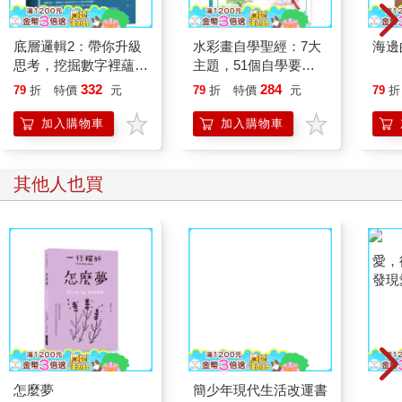
底層邏輯2：帶你升級
水彩畫自學聖經：7大
海邊
思考，挖掘數字裡蘊含
主題，51個自學要
的商業寶藏
點，一本最全面的水彩
332
284
79
折
特價
元
79
折
特價
元
79
折
繪畫技巧寶典！
加入購物車
加入購物車
其他人也買
怎麼夢
簡少年現代生活改運書
愛，