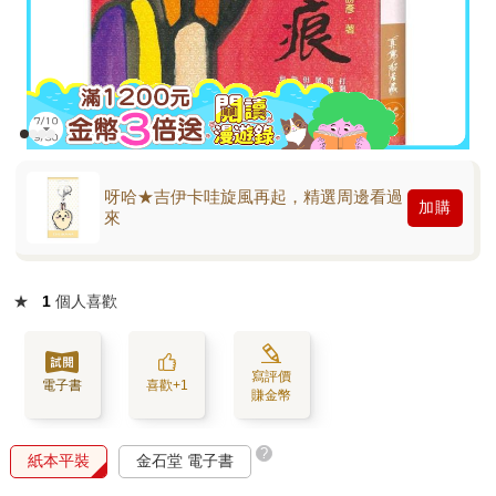
呀哈★吉伊卡哇旋風再起，精選周邊看過
加購
來
★
1
個人喜歡
寫評價
電子書
喜歡+1
賺金幣
?
紙本平裝
金石堂 電子書