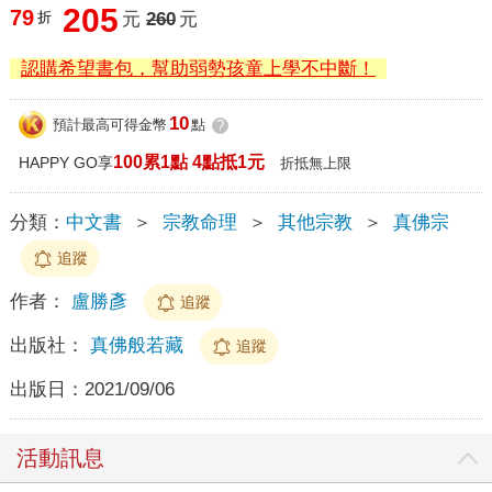
205
79
折
元
260
元
認購希望書包，幫助弱勢孩童上學不中斷！
10
預計最高可得金幣
點
?
100累1點 4點抵1元
HAPPY GO享
折抵無上限
分類：
中文書
＞
宗教命理
＞
其他宗教
＞
真佛宗
追蹤
作者：
盧勝彥
追蹤
出版社：
真佛般若藏
追蹤
出版日：
2021/09/06
活動訊息