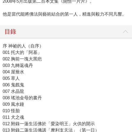
2008年5月出版第二百本文集《開悟一片片》。
他是當代能將佛法與藝術結合的第一人，精進與毅力不同凡響。
目錄
序 神祕的人（自序）
001 托大的「阿基」
002 胸前一塊大黑疤
003 九轉返魂丹
004 屋簷水
005 草人
006 鬼戲鬼
007 水晶龍
008 瑤池金母的書丹
009 風水鐘
010 怪胎
011 犬之魂
012 附錄一蓮生活佛於「愛染明王」火供的開示
013 附錄二蓮生活佛講「摩利支天法」（第一日）