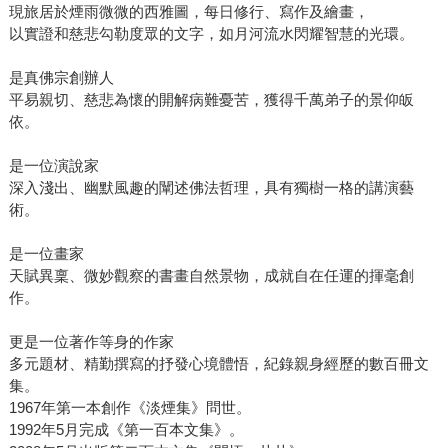
現旅居於煙雨微微的西雅圖，每日修行、寫作及繪畫，
以實證和慈悲勾勒度眾的文字，如月河流水閃耀智慧的光環。
是真佛宗創辦人
平易親切、慈悲為懷的開解病難憂苦，獲得千萬弟子的景仰皈
依。
是一位演說家
深入淺出、幽默風趣的闡述佛法哲理，具有獨樹一格的講演藝
術。
是一位畫家
天賦異稟、微妙觀察的書畫自然景物，成就自在任運的揮毫創
作。
更是一位著作等身的作家
多元題材、精勤撰寫的抒發心境體悟，紀錄親身經歷的數百冊文
集。
1967年第一本創作《淡煙集》問世。
1992年5月完成《第一百本文集》。