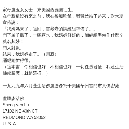
家母盧玉女女士，來美國西雅圖往生。
在母親還沒有來之前，我在餐廳吃飯，我猛然站了起來，對大眾
宣佈說：
「我媽媽來了，這回，雷藏寺的誦經組準備了。」
門下弟子聽了，一頭霧水，我媽媽好好的，誦經組準備作什麼？
莫名其妙！
門人對覷。
結果，我媽媽走了。（圓寂）
誦經組忙得很。
（這本書，你相信也好，不相信也好，一切任憑君便，我蓮生活
佛盧勝彥，就是這樣。）
一九九九年六月蓮生活佛盧勝彥寫于美國華州雷門市真佛密苑
盧勝彥活佛
Sheng-yen Lu
17102 NE 40th CT
REDMOND WA 98052
U. S. A.