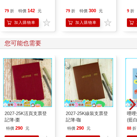
發現
與萬
142
300
79
折
特價
元
79
折
特價
元
9
折
加入購物車
加入購物車
您可能也需要
2027-25K活頁支票登
2027-25K線裝支票登
哩哩
記簿-棗
記簿-咖
(藍白
290
290
特價
元
特價
元
88
折