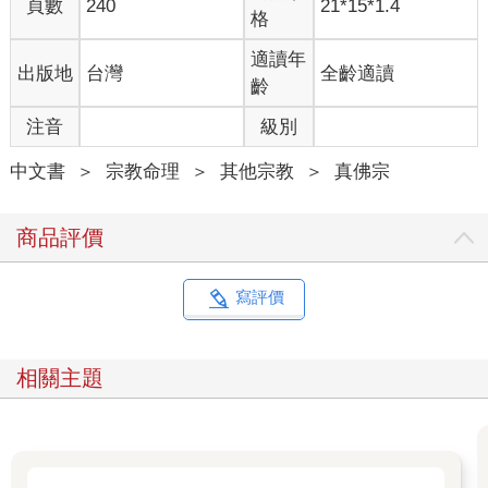
頁數
240
21*15*1.4
格
適讀年
出版地
台灣
全齡適讀
齡
注音
級別
中文書
＞
宗教命理
＞
其他宗教
＞
真佛宗
商品評價
寫評價
相關主題