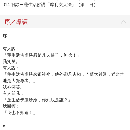
014 附錄三蓮生活佛講「摩利支天法」（第二日）
序／導讀
序
有人說：
「蓮生活佛盧勝彥是凡夫俗子，無啥！」
我笑笑。
有人說：
「蓮生活佛盧勝彥很神祕，他外顯凡夫相，內蘊大神通，道道地
地是大覺尊者。」
我亦笑笑。
有人問我：
「蓮生活佛盧勝彥，你到底是誰？」
我回答：
「我也不知道！」
●