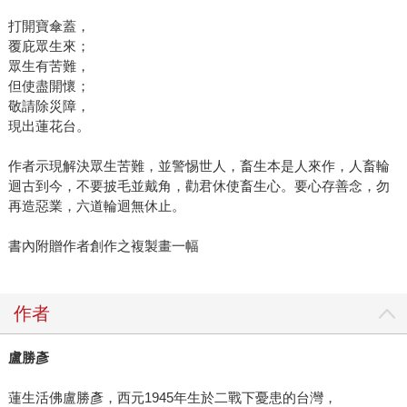
打開寶傘蓋，
覆庇眾生來；
眾生有苦難，
但使盡開懷；
敬請除災障，
現出蓮花台。
作者示現解決眾生苦難，並警惕世人，畜生本是人來作，人畜輪
迴古到今，不要披毛並戴角，勸君休使畜生心。要心存善念，勿
再造惡業，六道輪迴無休止。
書內附贈作者創作之複製畫一幅
作者
盧勝彥
蓮生活佛盧勝彥，西元1945年生於二戰下憂患的台灣，