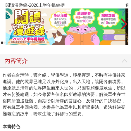
閱讀漫遊錄-2026上半年暢銷榜
通
內容簡介
作者在台灣時，獲奇緣，學佛學道，靜坐禪定，不時有神佛往來
進謁。他的境界已達足以身外化身，出入天地，陰陽各個境界。
他原就是清淨的法界降生而來人世的，只因誓願要度眾生，所以
才來娑婆輪迴，如今修習各個名師所教導的法要，解決眾生在世
俗間所遭遇疑難，而期盼以清淨的菩提心，及修行的口訣秘密，
度有緣眾生回佛國。本書是他為眾生以其所學密法、道法解決疑
難雜症的故事，盼眾生能了解修行的重要。
本書特色