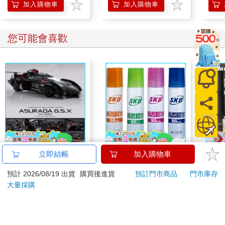
加入購物車
加入購物車
您可能會喜歡
【預購27年5月暫定】
SKB GL-10膠水50cc(4
【T
立即結帳
加入購物車
threeMega閃電霹靂車
版)隨機出貨
典積
預計 2026/08/19 出貨
購買後進貨
預訂門市商品
門市庫存
VA Hi-SPEC UNITED
16980
11
特價
元
92
折
特價
元
51
折
阿斯拉 G.S.X RS
大量採購
SIREN 黑色限定
加入購物車
加入購物車