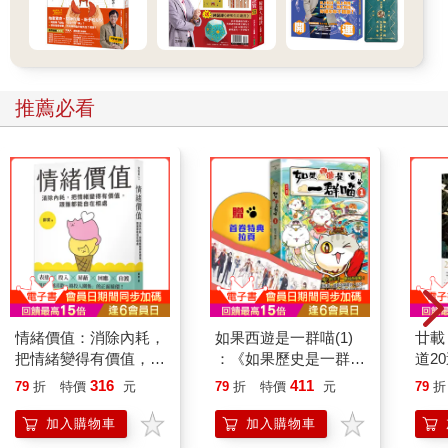
推薦必看
情緒價值：消除內耗，
如果西遊是一群喵(1)
廿載
把情緒變得有價值，跟
：《如果歷史是一群
道2
誰都能自在相處
喵》作者最新力作，附
316
411
79
折
特價
元
79
折
特價
元
79
折
【首卷特典】拉頁
加入購物車
加入購物車