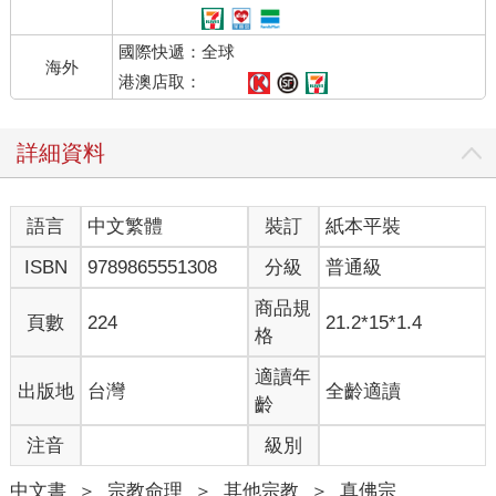
國際快遞：全球
海外
港澳店取：
詳細資料
語言
中文繁體
裝訂
紙本平裝
ISBN
9789865551308
分級
普通級
商品規
頁數
224
21.2*15*1.4
格
適讀年
出版地
台灣
全齡適讀
齡
注音
級別
中文書
＞
宗教命理
＞
其他宗教
＞
真佛宗