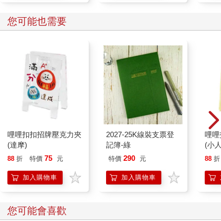
您可能也需要
哩哩扣扣招牌壓克力夾
2027-25K線裝支票登
哩哩
(達摩)
記簿-綠
(小
75
290
88
折
特價
元
特價
元
88
折
加入購物車
加入購物車
您可能會喜歡