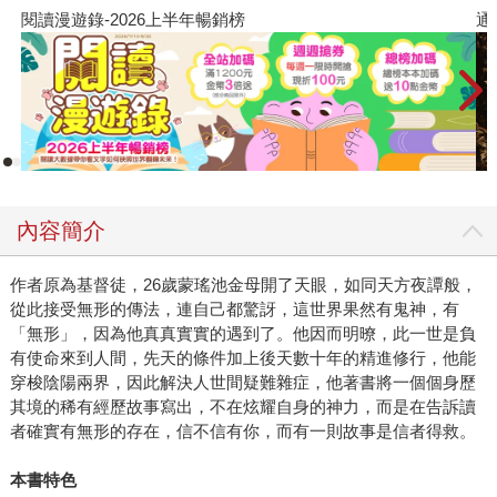
閱讀漫遊錄-2026上半年暢銷榜
通
內容簡介
作者原為基督徒，26歲蒙瑤池金母開了天眼，如同天方夜譚般，
從此接受無形的傳法，連自己都驚訝，這世界果然有鬼神，有
「無形」，因為他真真實實的遇到了。他因而明暸，此一世是負
有使命來到人間，先天的條件加上後天數十年的精進修行，他能
穿梭陰陽兩界，因此解決人世間疑難雜症，他著書將一個個身歷
其境的稀有經歷故事寫出，不在炫耀自身的神力，而是在告訴讀
者確實有無形的存在，信不信有你，而有一則故事是信者得救。
本書特色