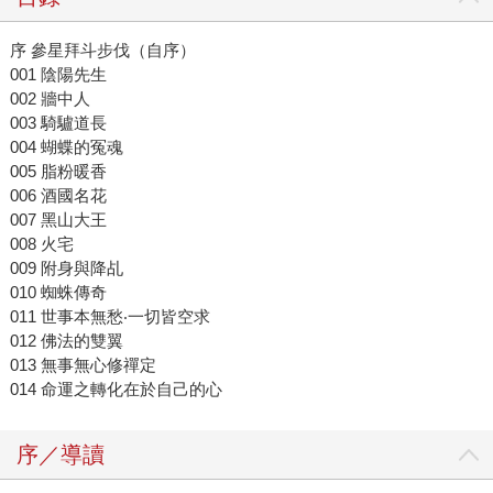
序 參星拜斗步伐（自序）
001 陰陽先生
002 牆中人
003 騎驢道長
004 蝴蝶的冤魂
005 脂粉暖香
006 酒國名花
007 黑山大王
008 火宅
009 附身與降乩
010 蜘蛛傳奇
011 世事本無愁‧一切皆空求
012 佛法的雙翼
013 無事無心修禪定
014 命運之轉化在於自己的心
序／導讀