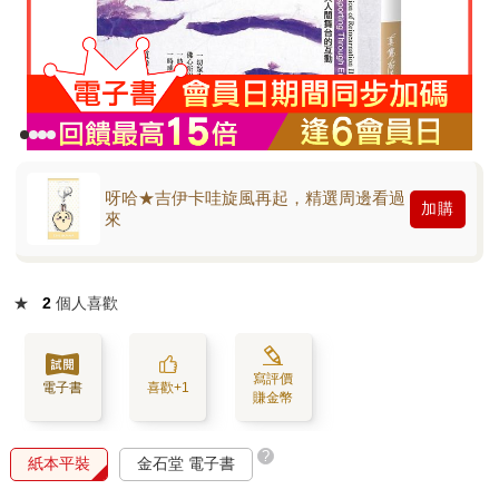
呀哈★吉伊卡哇旋風再起，精選周邊看過
加購
來
★
2
個人喜歡
寫評價
電子書
喜歡+1
賺金幣
?
紙本平裝
金石堂 電子書