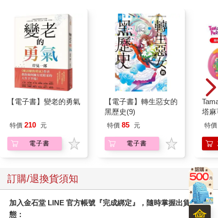
【電子書】變老的勇氣
【電子書】轉生惡女的
Tam
黑歷史(9)
塔麻
園系
210
85
特價
元
特價
元
特價
地冰
電子書
電子書
訂購/退換貨須知
加入金石堂 LINE 官方帳號『完成綁定』，隨時掌握出貨動
會
態：