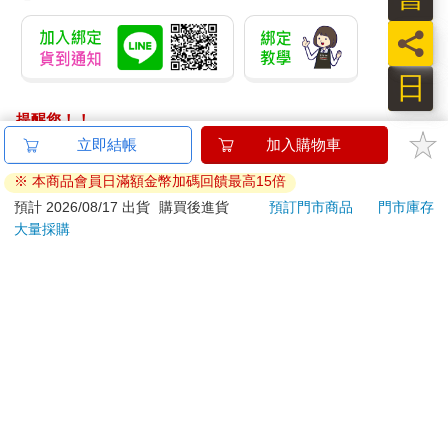
員
日
提醒您！！
金石堂及銀行均不會請您操作ATM! 如接獲電話要求您前往
立即結帳
加入購物車
ATM提款機，請不要聽從指示，以免受騙上當！
※ 本商品會員日滿額金幣加碼回饋最高15倍
退換貨須知：
預計 2026/08/17 出貨
購買後進貨
預訂門市商品
門市庫存
大量採購
**提醒您，鑑賞期不等於試用期，退回商品須為全新狀態**
依據「消費者保護法」第19條及行政院消費者保護處公告之
「通訊交易解除權合理例外情事適用準則」，以下商品購買
後，除商品本身有瑕疵外，將不提供7天的猶豫期：
易於腐敗、保存期限較短或解約時即將逾期。（如：生
鮮食品）
依消費者要求所為之客製化給付。（客製化商品）
報紙、期刊或雜誌。（含MOOK、外文雜誌）
經消費者拆封之影音商品或電腦軟體。
非以有形媒介提供之數位內容或一經提供即為完成之線