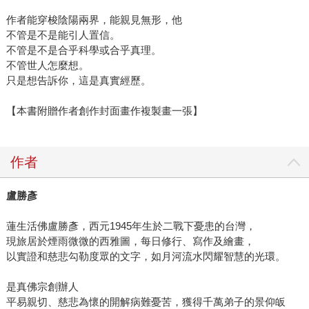
作者能穿梭陰陽兩界，能親見無形，他
不管是不是能引人置信。
不管是不是合乎科學或合乎真理。
不管世人怎麼想。
只是想告訴你，這是真實經歷。
【本書附贈作者創作封面畫作複製畫一張】
作者
盧勝彥
蓮生活佛盧勝彥，西元1945年生於二戰下憂患的台灣，
現旅居於煙雨微微的西雅圖，每日修行、寫作及繪畫，
以實證和慈悲勾勒度眾的文字，如月河流水閃耀智慧的光環。
是真佛宗創辦人
平易親切、慈悲為懷的開解病難憂苦，獲得千萬弟子的景仰皈