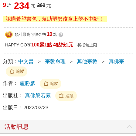
234
9
折
元
260
元
認購希望書包，幫助弱勢孩童上學不中斷！
10
預計最高可得金幣
點
?
100累1點 4點抵1元
HAPPY GO享
折抵無上限
分類：
中文書
＞
宗教命理
＞
其他宗教
＞
真佛宗
追蹤
作者：
盧勝彥
追蹤
出版社：
真佛般若藏
追蹤
出版日：
2022/02/23
活動訊息