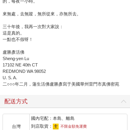
的，每夜一小時。
來無處，去無蹤，無所從來，亦無所去。
三十年後，我再一次對大家說：
這是真的。
一點也不假呀！
盧勝彥活佛
Sheng-yen Lu
17102 NE 40th CT
REDMOND WA 98052
U. S. A.
二○○○年二月，蓮生活佛盧勝彥寫于美國華州雷門市真佛密苑
配送方式
國內宅配：本島、離島
到店取貨：
台灣
不限金額免運費