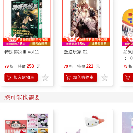
特殊傳說Ⅲ vol.11
叛逆玩家 02
如果
：《
喵》
253
221
79
折
特價
元
79
折
特價
元
79
折
【首
加入購物車
加入購物車
您可能也需要