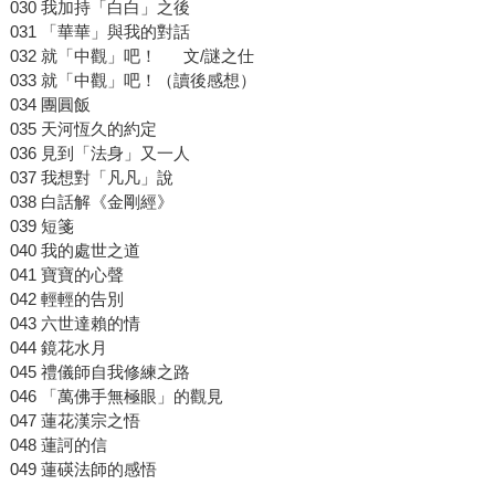
030 我加持「白白」之後
031 「華華」與我的對話
032 就「中觀」吧！ 文/謎之仕
033 就「中觀」吧！（讀後感想）
034 團圓飯
035 天河恆久的約定
036 見到「法身」又一人
037 我想對「凡凡」說
038 白話解《金剛經》
039 短箋
040 我的處世之道
041 寶寶的心聲
042 輕輕的告別
043 六世達賴的情
044 鏡花水月
045 禮儀師自我修練之路
046 「萬佛手無極眼」的觀見
047 蓮花漢宗之悟
048 蓮訶的信
049 蓮碤法師的感悟