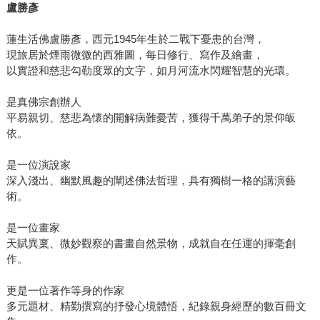
盧勝彥
蓮生活佛盧勝彥，西元1945年生於二戰下憂患的台灣，
現旅居於煙雨微微的西雅圖，每日修行、寫作及繪畫，
以實證和慈悲勾勒度眾的文字，如月河流水閃耀智慧的光環。
是真佛宗創辦人
平易親切、慈悲為懷的開解病難憂苦，獲得千萬弟子的景仰皈
依。
是一位演說家
深入淺出、幽默風趣的闡述佛法哲理，具有獨樹一格的講演藝
術。
是一位畫家
天賦異稟、微妙觀察的書畫自然景物，成就自在任運的揮毫創
作。
更是一位著作等身的作家
多元題材、精勤撰寫的抒發心境體悟，紀錄親身經歷的數百冊文