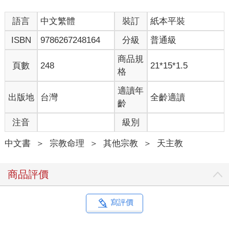
語言
中文繁體
裝訂
紙本平裝
ISBN
9786267248164
分級
普通級
商品規
頁數
248
21*15*1.5
格
適讀年
出版地
台灣
全齡適讀
齡
注音
級別
中文書
＞
宗教命理
＞
其他宗教
＞
天主教
商品評價
寫評價