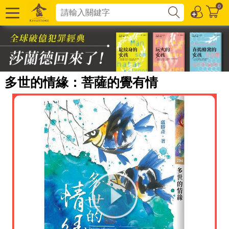
0
多世的情緣：菩薩的覺有情