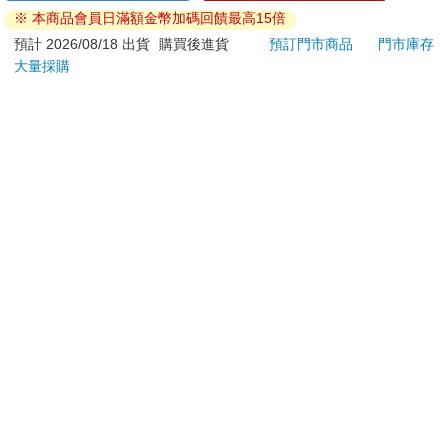
ATM提款機，請不要聽從指示，以免受騙上當！
※ 本商品會員日滿額金幣加碼回饋最高15倍
退換貨須知：
預計 2026/08/18 出貨
購買後進貨
預訂門市商品
門市庫存
大量採購
**提醒您，鑑賞期不等於試用期，退回商品須為全新狀態**
依據「消費者保護法」第19條及行政院消費者保護處公告之
「通訊交易解除權合理例外情事適用準則」，以下商品購買
後，除商品本身有瑕疵外，將不提供7天的猶豫期：
易於腐敗、保存期限較短或解約時即將逾期。（如：生
鮮食品）
依消費者要求所為之客製化給付。（客製化商品）
報紙、期刊或雜誌。（含MOOK、外文雜誌）
經消費者拆封之影音商品或電腦軟體。
非以有形媒介提供之數位內容或一經提供即為完成之線
上服務，經消費者事先同意始提供。（如：電子書、電
子雜誌、下載版軟體、虛擬商品…等）
已拆封之個人衛生用品。（如：內衣褲、刮鬍刀、除毛
刀…等）
若非上列種類商品，均享有到貨7天的猶豫期（含例假
日）。