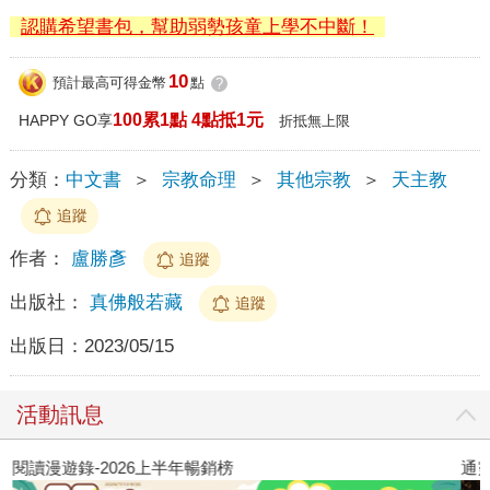
認購希望書包，幫助弱勢孩童上學不中斷！
10
預計最高可得金幣
點
?
100累1點 4點抵1元
HAPPY GO享
折抵無上限
分類：
中文書
＞
宗教命理
＞
其他宗教
＞
天主教
追蹤
作者：
盧勝彥
追蹤
出版社：
真佛般若藏
追蹤
出版日：
2023/05/15
活動訊息
閱讀漫遊錄-2026上半年暢銷榜
通