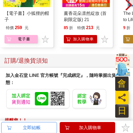
【電子書】小狐狸的帽
薰香花朵凛然綻放 (首
The L
子
刷限定版) 21
to Li
259
213
特價
元
85
折
特價
元
9
折
電子書
加入購物車
訂購/退換貨須知
加入金石堂 LINE 官方帳號『完成綁定』，隨時掌握出貨動
會
態：
員
日
提醒您！！
金石堂及銀行均不會請您操作ATM! 如接獲電話要求您前往
立即結帳
加入購物車