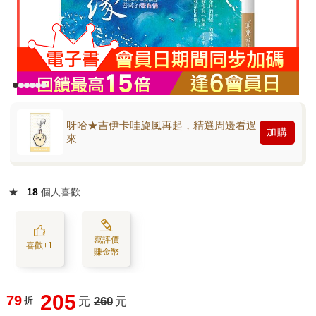
呀哈★吉伊卡哇旋風再起，精選周邊看過
加購
來
★
18
個人喜歡
寫評價
喜歡+1
賺金幣
205
79
折
元
260
元