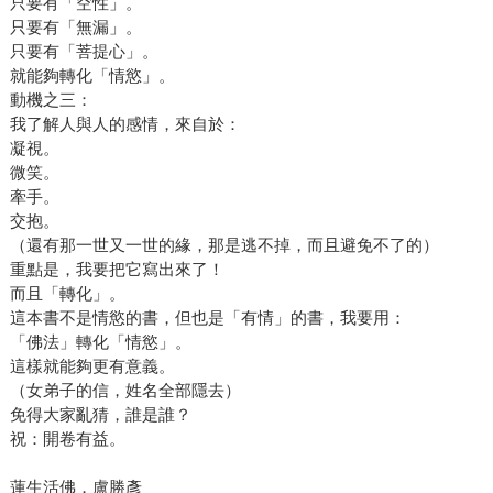
只要有「空性」。
只要有「無漏」。
只要有「菩提心」。
就能夠轉化「情慾」。
動機之三：
我了解人與人的感情，來自於：
凝視。
微笑。
牽手。
交抱。
（還有那一世又一世的緣，那是逃不掉，而且避免不了的）
重點是，我要把它寫出來了！
而且「轉化」。
這本書不是情慾的書，但也是「有情」的書，我要用：
「佛法」轉化「情慾」。
這樣就能夠更有意義。
（女弟子的信，姓名全部隱去）
免得大家亂猜，誰是誰？
祝：開卷有益。
蓮生活佛．盧勝彥