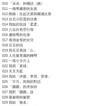
010 「冰冰」的囈語（續）
011 一個學藏密的女孩
012 附錄：生起次第與圓滿次第
013 台北小巨蛋的法會
014 我如此告訴「柔柔」
015 八位白色空行母
016 盧師尊的化身
017 瑤池金母的女兒
018 豆豆的信
019 與豆豆再談「心」
020 人生最美麗的轉彎
021 一張小卡片上
022 我寫「黃靖」
023 天天天藍
024 寫給「伊庭、李琪、雷倩」
025 「方方」與我的對話
026 「圓圓」的求加持
027 我對「圓圓」說
028 最祕密的祕密
029 寫給「無名」