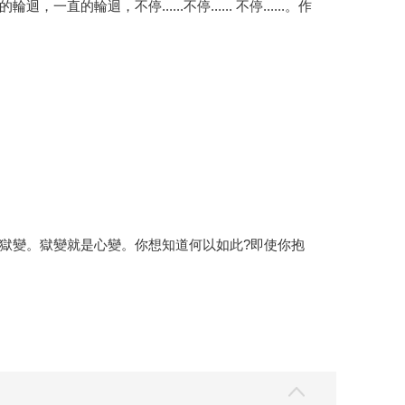
，不停......不停...... 不停......。作
獄變。獄變就是心變。你想知道何以如此?即使你抱