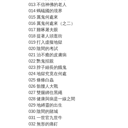
013 不信神佛的老人
014 螞蟻國的境界
015 厲鬼何處來
016 厲鬼何處來（之二）
017 雞啄屠夫眼
018 提著人頭逛街
019 打入虛擬地獄
020 陰間的考試
021 治不癒的皮膚病
022 艷鬼招親
023 脖子細長的餓鬼
024 地獄究竟在何處
025 條條白蟲
026 骷髏人大戰
027 雙腿綁住黑繩
028 健康與病是一線之間
029 地縛靈的出生
030 陰間的賭城
031 一世官九世牛
032 無形的痛釘