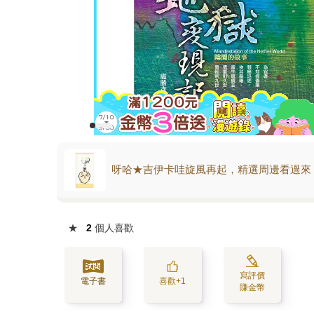
呀哈★吉伊卡哇旋風再起，精選周邊看過來
★
2
個人喜歡
寫評價
電子書
喜歡+1
賺金幣