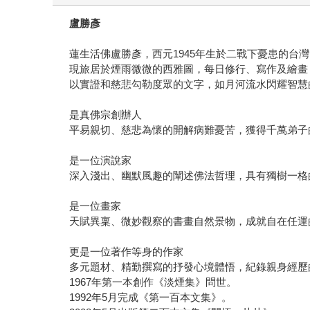
盧勝彥
蓮生活佛盧勝彥，西元1945年生於二戰下憂患的台
現旅居於煙雨微微的西雅圖，每日修行、寫作及繪畫
以實證和慈悲勾勒度眾的文字，如月河流水閃耀智慧
是真佛宗創辦人
平易親切、慈悲為懷的開解病難憂苦，獲得千萬弟子
是一位演說家
深入淺出、幽默風趣的闡述佛法哲理，具有獨樹一格
是一位畫家
天賦異稟、微妙觀察的書畫自然景物，成就自在任運
更是一位著作等身的作家
多元題材、精勤撰寫的抒發心境體悟，紀錄親身經歷
1967年第一本創作《淡煙集》問世。
1992年5月完成《第一百本文集》。