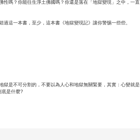
你能往生淨土佛國嗎？你還是落在「地獄變現」之中，一直的輪迴，一直的輪迴
錯過這一本書，至少，這本書《地獄變現記》讓你警惕一些些。
地獄是不可分割的，不要以為人心和地獄無關緊要，其實：心變就是
到底是什麼?