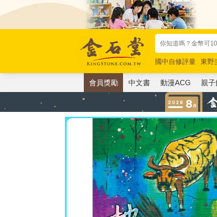
國中自修評量
東野
唯紅花綻放
奧德賽
會員獎勵
中文書
動漫ACG
親子