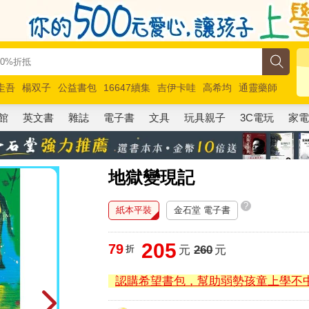
圭吾
楊双子
公益書包
16647續集
吉伊卡哇
高希均
通靈藥師
路邊攤新作
馬斯克
玩具總動員5
超慢跑
館
英文書
雜誌
電子書
文具
玩具親子
3C電玩
家
地獄變現記
?
紙本平裝
金石堂 電子書
205
79
折
元
260
元
認購希望書包，幫助弱勢孩童上學不