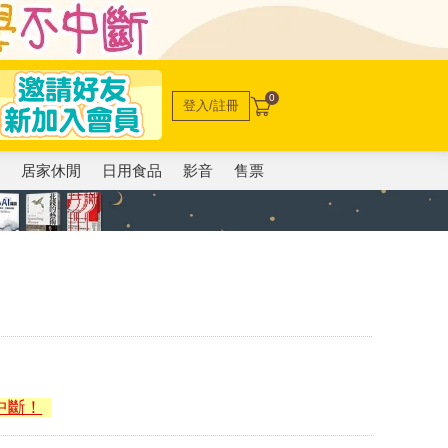
0
登入/註冊
電
居家休閒
日用食品
影音
售票
中斷！