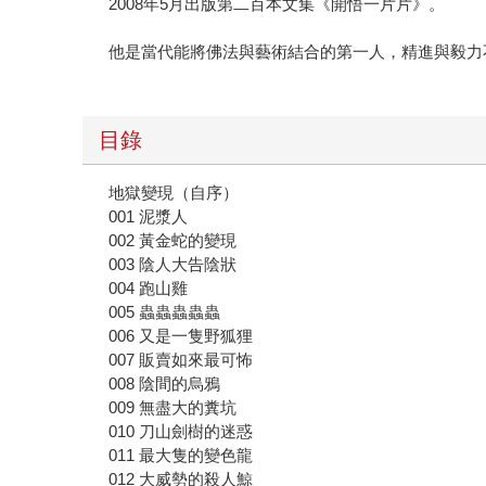
2008年5月出版第二百本文集《開悟一片片》。
他是當代能將佛法與藝術結合的第一人，精進與毅力
目錄
地獄變現（自序）
001 泥漿人
002 黃金蛇的變現
003 陰人大告陰狀
004 跑山雞
005 蟲蟲蟲蟲蟲
006 又是一隻野狐狸
007 販賣如來最可怖
008 陰間的烏鴉
009 無盡大的糞坑
010 刀山劍樹的迷惑
011 最大隻的變色龍
012 大威勢的殺人鯨