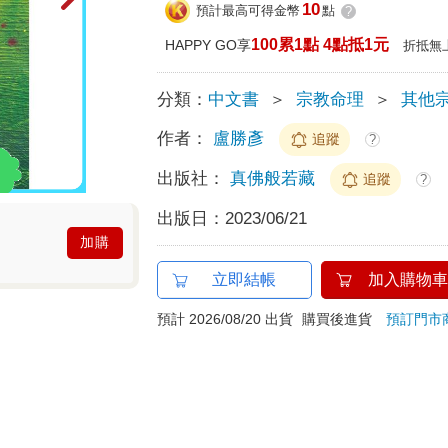
10
預計最高可得金幣
點
?
100累1點 4點抵1元
HAPPY GO享
折抵無
分類：
中文書
＞
宗教命理
＞
其他
作者：
盧勝彥
追蹤
?
出版社：
真佛般若藏
追蹤
?
出版日：
2023/06/21
加購
立即結帳
加入購物車
預計 2026/08/20 出貨
購買後進貨
預訂門市