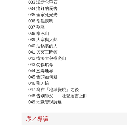
033 譭謗化飛石
034 痛釘的厲害
035 全家死光光
036 偷雞摸狗
037 割鳥
038 寒冰山
039 大寒與大熱
040 油鍋裏的人
041 與冥王問答
042 揹著大包袱爬山
043 勿傷胎命
044 五毒地界
045 舌頭如何耕
046 飛刀輪
047 寫在「地獄變現」之後
048 告別師父——吐登達吉上師
049 地獄變現詩選
序／導讀