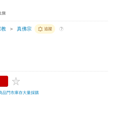
上限
宗教
＞
真佛宗
追蹤
?
商品
門市庫存
大量採購