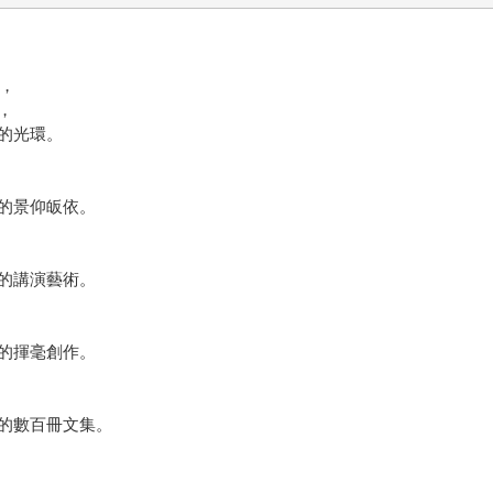
灣，
，
的光環。
的景仰皈依。
的講演藝術。
的揮毫創作。
的數百冊文集。