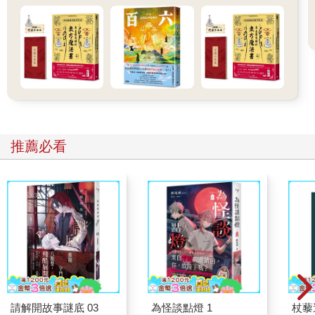
推薦必看
請解開故事謎底 03
為怪談點燈 1
杖藜