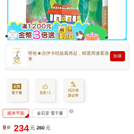
呀哈★吉伊卡哇旋風再起，精選周邊看過
加購
來
寫評價
電子書
喜歡+1
賺金幣
?
紙本平裝
金石堂 電子書
234
9
折
元
260
元