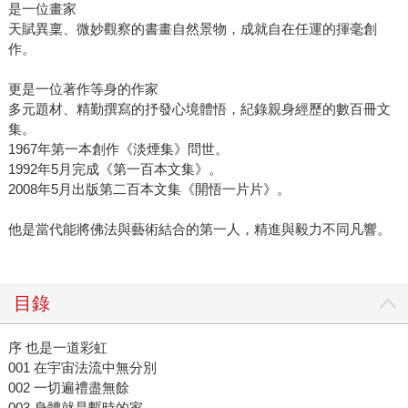
是一位畫家
天賦異稟、微妙觀察的書畫自然景物，成就自在任運的揮毫創
作。
更是一位著作等身的作家
多元題材、精勤撰寫的抒發心境體悟，紀錄親身經歷的數百冊文
集。
1967年第一本創作《淡煙集》問世。
1992年5月完成《第一百本文集》。
2008年5月出版第二百本文集《開悟一片片》。
他是當代能將佛法與藝術結合的第一人，精進與毅力不同凡響。
目錄
序 也是一道彩虹
001 在宇宙法流中無分別
002 一切遍禮盡無餘
003 身體就是暫時的家