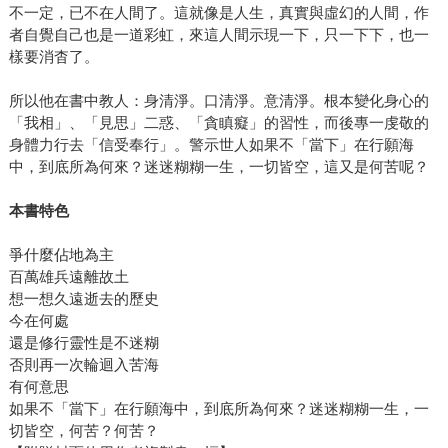
不一定，已不在人間了。這就像是人生，真實與虛幻的人間，作
者自覺自己也是一道彩虹，來這人間示現一下，只一下下，也一
樣要消杳了。
所以他在書中教人：身清淨。口清淨。意清淨。根本變化身心的
「我相」、「見思」二惑、「貪瞋癡」的習性，而後專一虔敬的
身體力行去「信受奉行」。警示世人如果不「當下」在行願海
中，到底所為何來？迷迷糊糊一生，一切皆空，這又是何苦呢？
本書特色
爭什麼佔地為主
百萬雄兵遠離故土
想一想久遠逝去的歷史
今在何處
還是修行靈性是不迷糊
否則再一次輪迴入苦海
有何意思
如果不「當下」在行願海中，到底所為何來？迷迷糊糊一生，一
切皆空，何苦？何苦？