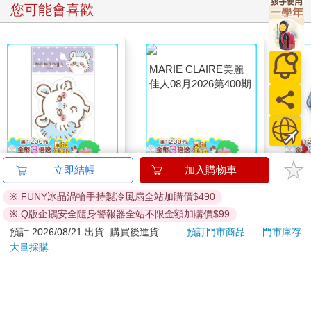
您可能會喜歡
吉伊卡哇 造型貼紙-紫
MARIE CLAIRE美麗
悠遊
立即結帳
加入購物車
佳人08月2026第400期
（2
※ FUNY冰晶渦輪手持製冷風扇全站加購價$490
67
209
96
折
特價
元
特價
元
特價
220
※ Q版企鵝安全隨身警報器全站不限金額加購價$99
加入購物車
加入購物車
預計 2026/08/21 出貨
購買後進貨
預訂門市商品
門市庫存
大量採購
訂購/退換貨須知