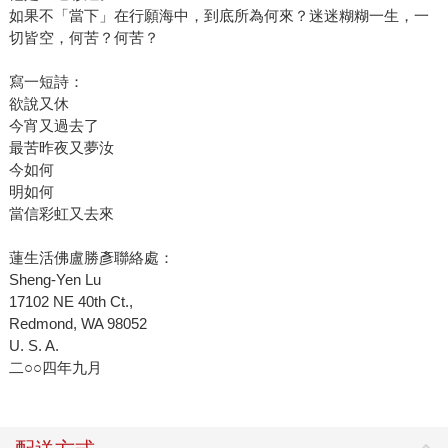
如果不「當下」在行願海中，到底所為何來？迷迷糊糊一生，一
切皆空，何苦？何苦？
寫一短詩：
欲說又休
今宵又過去了
最苦昨夜又夢汝
今如何
明如何
當信彩虹又去來
蓮生活佛盧勝彥聯絡處：
Sheng-Yen Lu
17102 NE 40th Ct.,
Redmond, WA 98052
U. S. A.
二○○四年九月