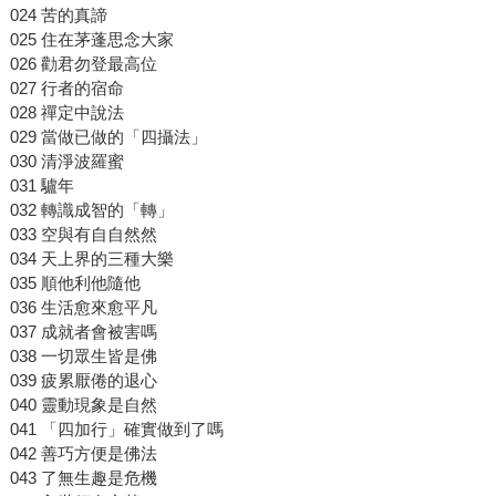
024 苦的真諦
025 住在茅蓬思念大家
026 勸君勿登最高位
027 行者的宿命
028 禪定中說法
029 當做已做的「四攝法」
030 清淨波羅蜜
031 驢年
032 轉識成智的「轉」
033 空與有自自然然
034 天上界的三種大樂
035 順他利他隨他
036 生活愈來愈平凡
037 成就者會被害嗎
038 一切眾生皆是佛
039 疲累厭倦的退心
040 靈動現象是自然
041 「四加行」確實做到了嗎
042 善巧方便是佛法
043 了無生趣是危機