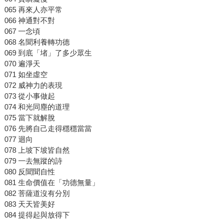
065 再來人亦平常
066 神通對不對
067 一念頃
068 名聞利養轉功德
069 到底「堵」了多少眾生
070 遍淨天
071 如坐虛空
072 威神力的表現
073 從小事做起
074 和光同塵的道理
075 當下就解脫
076 先將自己走得穩穩當當
077 迴向
078 上坡下坡皆自然
079 一去無蹤的詩
080 反聞聞自性
081 生命價值在「功德無量」
082 菩薩道沒有分別
083 天天皆美好
084 提得起與放得下