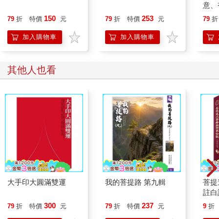
意、
恭談
150
253
79
折
特價
元
79
折
特價
元
79
折
想
加入購物車
加入購物車
其他人也看
大手印大圓滿雙運
我的菩提路 第九輯
菩提
註白
300
237
79
折
特價
元
79
折
特價
元
9
折