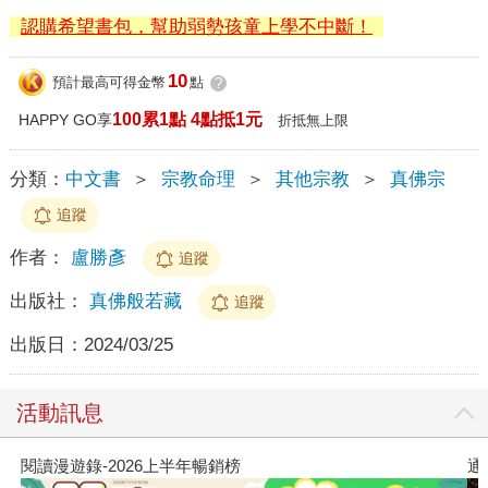
認購希望書包，幫助弱勢孩童上學不中斷！
10
預計最高可得金幣
點
?
100累1點 4點抵1元
HAPPY GO享
折抵無上限
分類：
中文書
＞
宗教命理
＞
其他宗教
＞
真佛宗
追蹤
作者：
盧勝彥
追蹤
出版社：
真佛般若藏
追蹤
出版日：
2024/03/25
活動訊息
閱讀漫遊錄-2026上半年暢銷榜
通