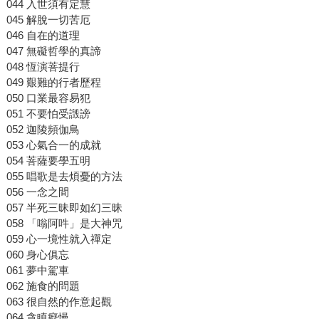
044 入世須有定慧
045 解脫一切苦厄
046 自在的道理
047 無礙哲學的真諦
048 恆演菩提行
049 艱難的行者歷程
050 口業最容易犯
051 不要怕受譭謗
052 迦陵頻伽鳥
053 心氣合一的成就
054 菩薩要學五明
055 唱歌是去煩憂的方法
056 一念之間
057 半死三昧即如幻三昧
058 「嗡阿吽」是大神咒
059 心一境性就入禪定
060 身心俱忘
061 夢中駕車
062 施食的問題
063 很自然的作意起觀
064 貪瞋癡慢