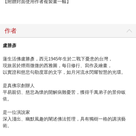
【附贈封面使用作者複製畫一幅】
作者
盧勝彥
蓮生活佛盧勝彥，西元1945年生於二戰下憂患的台灣，
現旅居於煙雨微微的西雅圖，每日修行、寫作及繪畫，
以實證和慈悲勾勒度眾的文字，如月河流水閃耀智慧的光環。
是真佛宗創辦人
平易親切、慈悲為懷的開解病難憂苦，獲得千萬弟子的景仰皈
依。
是一位演說家
深入淺出、幽默風趣的闡述佛法哲理，具有獨樹一格的講演藝
術。