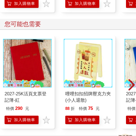
加入購物車
加入購物車
您可能也需要
2027-25K活頁支票登
哩哩扣扣招牌壓克力夾
202
記簿-紅
(小人退散)
記簿
290
75
特價
元
88
折
特價
元
特價
加入購物車
加入購物車