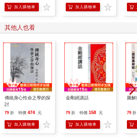
知、不知又知的感覺挺有趣。看到師佛的無我境界之處會流淚、
加入購物車
加入購物車
會感慨、會觀想，願眾生同我一般被師佛救度，同離生死苦海，
永享自在安樂。
然而，何苦之有？何樂之有？生死無有之有，佛魔無有之有，輪
其他人也看
涅無有之有，存在的不存在，不存在的存在，現即有，不現則
無，現為方便而現，亦為無為而隱，無為而無所不為，應無所住
而生其心，真想融進您的智慧中，融入您的慈悲中，融化於您的
法界力之中，與您融為一體化度十方，慈愛眾生。
最後，深深感謝師尊的非凡無上的大加持，我主持的讀書會越來
越多的人參加，我的初心是把師尊的教言、文章法佈施給更多的
內地眾生，在他們心中播下一顆密法的種子、證悟的種子，願他
們都和師佛結下善緣，將來都因師佛而得度。
深深感恩師尊，再次獻上我寫的《祈請聖尊加持文》供養給尊貴
的師尊：
傳統身心性命之學的探
金剛經講話
圖解
頂禮大恩蓮生佛，加持我等諸眾生。
討
願我智慧念念長，慈悲花兒時時開。
願我勇猛?精進，早入智慧光明定，
474
158
79
折
特價
元
79
折
特價
元
79
折
頂禮聖尊足下前，求請賜我心要訣。
加入購物車
加入購物車
願我修法得相應，喜開明心見性花，
願我身心長清淨，成就無上菩提果。