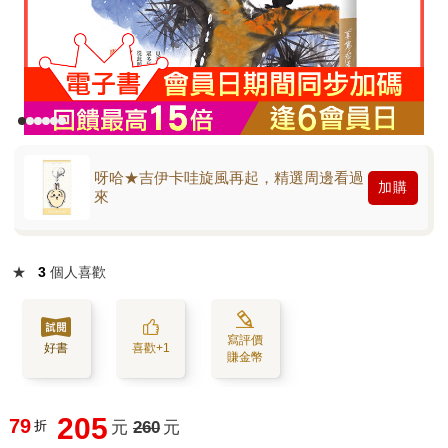
呀哈★吉伊卡哇旋風再起，精選周邊看過
加購
來
★
3
個人喜歡
寫評價
好書
喜歡+1
賺金幣
205
79
折
元
260
元