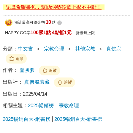
認購希望書包，幫助弱勢孩童上學不中斷！
10
預計最高可得金幣
點
?
100累1點 4點抵1元
HAPPY GO享
折抵無上限
分類：
中文書
＞
宗教命理
＞
其他宗教
＞
真佛宗
追蹤
作者：
盧勝彥
追蹤
出版社：
真佛般若藏
追蹤
出版日：
2025/04/14
相關主題：
2025暢銷榜—宗教命理
2025暢銷百大-網書榜
2025暢銷百大-新書榜