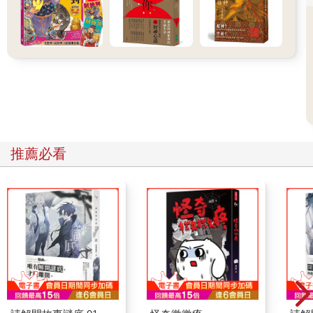
「像你這樣在山林枯坐，沒有利益有情眾生，沒有度世利生，與
人脫節，這只是自了漢。沒有感情，離群索居，這是偷生。」
舍利弗問：
「當如何？」
維摩詰答：
「有情。」
我覺得這段「對話」對修行人來說，是一聲棒喝。
我不反對「閉關修行」，但我更注意「弘法利生」。
所謂：
大隱隱於世。
推薦必看
小隱隱於山。
修行固然重要，但，教化眾生，自利利他更重要。
維摩詰大士說的對，「禪定」是在日常生活當中，無時無刻均在
禪定，無時無刻均在修行，而不是枯坐。
我教導眾生：
食——供養。
衣——結界。
住——觀心。
行——持咒。
眠——眠光。（禪定）
財——慈濟。