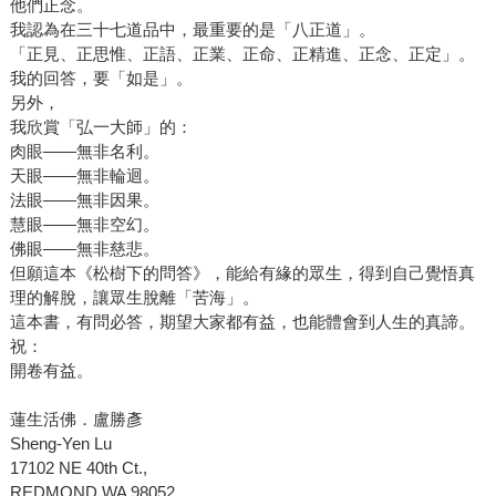
他們正念。
我認為在三十七道品中，最重要的是「八正道」。
「正見、正思惟、正語、正業、正命、正精進、正念、正定」。
我的回答，要「如是」。
另外，
我欣賞「弘一大師」的：
肉眼——無非名利。
天眼——無非輪迴。
法眼——無非因果。
慧眼——無非空幻。
佛眼——無非慈悲。
但願這本《松樹下的問答》，能給有緣的眾生，得到自己覺悟真
理的解脫，讓眾生脫離「苦海」。
這本書，有問必答，期望大家都有益，也能體會到人生的真諦。
祝：
開卷有益。
蓮生活佛．盧勝彥
Sheng-Yen Lu
17102 NE 40th Ct.,
REDMOND WA 98052