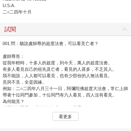
U.S.A.
二○二四年十月
試閱
001 問：聽說盧師尊的超度法會，可以看見亡者？
盧師尊答：
從我年輕時，十多人的超度，到今天，萬人的超度法會。
有多人看見自己的祖先及亡者，看見的人甚多，不乏其人。
我不能說，人人都可以看見，也有少部份的人無法看見。
見與不見，全是因緣。
例如：二○二四年八月三十一日，阿彌陀佛超度大法會，常仁上師
帶著十位同門參加，十位同門有六人看見，四人沒有看見。
為何能見？
簡單的答覆是：「他她們進入了一個境界。」
沒看見，那是未能進入境界。
看更多
這是最簡單的回答。如果要認真的回答這個問題，可能要寫一本
書。