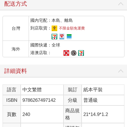
我是超度法會的主要角色，我坐在法座正中央。
配送方式
手結：「超度手印」。
觀想：「佛菩薩降臨。法船來接引亡靈。」
國內宅配：本島、離島
持咒：「超度咒語及本尊咒語。」
進入「冥想三昧地。」
到店取貨：
台灣
不限金額免運費
讓亡者坐上蓮花，往生佛國淨土。
讓亡者坐上大法船，往生佛國淨土。
國際快遞：全球
我還要告訴大家，我每天都修「千艘法船的超度法」，已經連續
海外
很多年，我超度的不只是人，只要是「生靈」我全度化之。
港澳店取：
大的如：恐龍、鯨魚。
小的如：小蟲、細菌。
詳細資料
無所不度。
我講的是真實語，不敢妄語，絕無虛假。
語言
中文繁體
裝訂
紙本平裝
●
ISBN
9786267497142
分級
普通級
每當超度法會一結束，會有很多人站起來做見證。
男眾、女眾、老人、小孩都有。
商品規
頁數
240
21*14.9*1.2
有時候，我會說：
格
沒有看見的，回家後，還可能看見，有的夢中也可以得見。