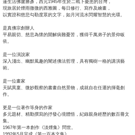
蓮生活佛盧勝彥，西元1945年生於二戰下憂患的台灣，
現旅居於煙雨微微的西雅圖，每日修行、寫作及繪畫，
以實證和慈悲勾勒度眾的文字，如月河流水閃耀智慧的光環。
是真佛宗創辦人
平易親切、慈悲為懷的開解病難憂苦，獲得千萬弟子的景仰皈
依。
是一位演說家
深入淺出、幽默風趣的闡述佛法哲理，具有獨樹一格的講演藝
術。
是一位畫家
天賦異稟、微妙觀察的書畫自然景物，成就自在任運的揮毫創
作。
更是一位著作等身的作家
多元題材、精勤撰寫的抒發心境體悟，紀錄親身經歷的數百冊文
集。
1967年第一本創作《淡煙集》問世。
1992年5月完成《第一百本文集》。