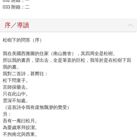
032 附錄：一
033 附錄：二
序／導讀
松樹下的問答（序）
我在美國西雅圖的住家（南山雅舍），其四周全是松樹。
所以我的書房，望出去，全是筆直的巨松，我等於是在松樹下寫
我的書。
我對二首詩，甚嚮往：
松下問童子。
言師採藥去。
只在此山中。
雲深不知處。
（這首詩令我有虛無飄渺的覺受）
另：
吾有一庵曰松月。
為愛歲寒拜皎潔。
不拘南北與西東。