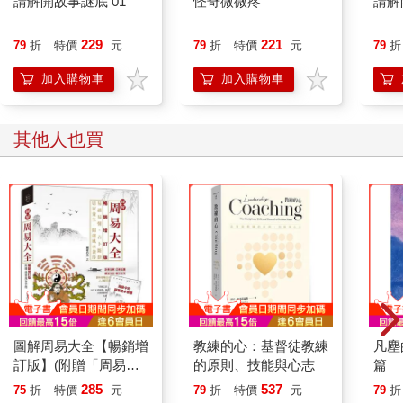
請解開故事謎底 01
怪奇微微疼
請解
色——雙身。（合氣）
名——度生。
229
221
79
折
特價
元
79
折
特價
元
79
折
這些全部變成修行的方法。在密教來說，財是「財神法」、色是
「雙身法」、名是「敬愛法」，甚至怒是「金剛法」。
加入購物車
加入購物車
這些，全是「有情」。
我的弟子「蓮花圓圓」，在她的信中，充滿了智慧的想法。
全是「有情。」
其他人也買
信如下：
雖然無數次在夢中感受到師尊對弟子濃濃的情，但師佛在《多世
的情緣》、《月光寶盒》中的教導，讓我清晰地明白，師尊的愛
是對全體眾生慈悲的大愛，是超越世俗、海納百川的愛、是無
我、無執、無住、無相、無漏的愛，師尊是覺有情，用覺醒、覺
悟去度化一切有情眾，感恩師尊的教導，讓我明白不必執著於夢
境，人生一世，夢幻一場，每個人都在按照自己寫好的劇本非常
入戲地表演，殊不知，忽然一聲鑼鼓歇，不知何處是家鄉？我們
要從情中超越，從情中昇華！
最愛看您的書，因為您的書中皆是智慧的精華所在，我可以一口
圖解周易大全【暢銷增
教練的心：基督徒教練
凡塵
氣看完，深入淺出、淋漓盡致、意猶未盡、法喜可餐、深奧通
訂版】(附贈「周易中
的原則、技能與心志
篇
透、我站著看、坐著看、排隊看、吃飯看、睡覺看、看看看……
的居家風水智慧」)
285
537
75
折
特價
元
79
折
特價
元
79
折
食不知味、睡不知夢，站不知累、等不知急，哈哈，這知又不