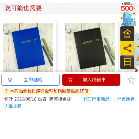
萬千眾生所依持，蓮生聖尊前敬禮，
您可能也需要
願善知識常圍繞，師佛引領出無明。
願我無倦度眾生，無我心燈照大千，
柔情殷殷贊聖尊，心心念念系慈父。
願待花開見佛時，蓮花童子聚蓮池，
會
願證悲智雙運時，圓滿如月大光明。
嗡。古魯。蓮生。悉地吽。
員
願親愛的師佛佛體安康、常住世間、永轉法輪、請佛住世，久久
久久！愛您對眾生的愛！地老天荒、生生世世！願與眾生共成佛
日
道！
蓮花圓圓叩拜頂禮師佛！
二○二四年七月十六日
2027-25K線裝支票登
2027-25K線裝支票登
哩哩
立即結帳
加入購物車
記簿-藍
記簿-黑
(請
●
※ 本商品會員日滿額金幣加碼回饋最高15倍
290
290
特價
元
特價
元
88
折
預計 2026/08/18 出貨
購買後進貨
預訂門市商品
門市庫存
我（盧師尊）寫一首短詩：
大量採購
加入購物車
加入購物車
〈抒情〉
雖知世如夢
禮師著袈裟
您可能會喜歡
為傳真佛法
出家如在家