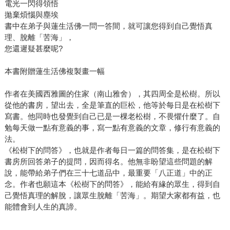
電光一閃得領悟
拋棄煩惱與塵埃
書中在弟子與蓮生活佛一問一答間，就可讓您得到自己覺悟真
理、脫離「苦海」，
您還遲疑甚麼呢?
本書附贈蓮生活佛複製畫一幅
作者在美國西雅圖的住家（南山雅舍），其四周全是松樹。所以
從他的書房，望出去，全是筆直的巨松，他等於每日是在松樹下
寫書。他同時也發覺到自己已是一棵老松樹，不畏懼什麼了。自
勉每天做一點有意義的事，寫一點有意義的文章，修行有意義的
法。
《松樹下的問答》，也就是作者每日一篇的問答集，是在松樹下
書房所回答弟子的提問，因而得名。他無非盼望這些問題的解
說，能帶給弟子們在三十七道品中，最重要「八正道」中的正
念。作者也願這本《松樹下的問答》，能給有緣的眾生，得到自
己覺悟真理的解脫，讓眾生脫離「苦海」。期望大家都有益，也
能體會到人生的真諦。