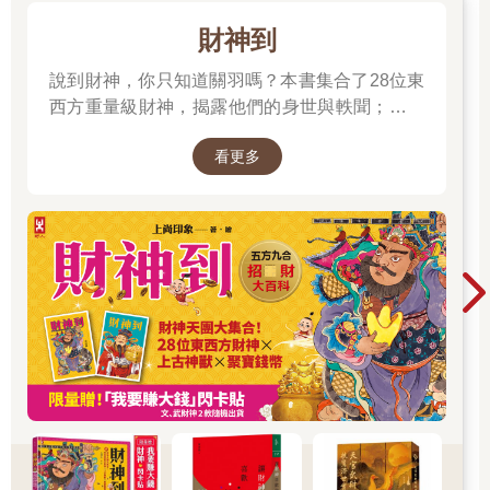
的!」 我就出定了。之後師尊問在場有多少人看到自己過世的親
財神到
人，有很多人站起來講述他們看見的情況，這次的經歷讓我終生
難忘。非常感恩慈悲大愛最尊貴的佛父盧師尊，在您每次演化神
說到財神，你只知道關羽嗎？本書集合了28位東
蹟中，讓我們從中得救和得益。
西方重量級財神，揭露他們的身世與軼聞；也介
嗡。古魯。蓮生。悉地吽。
紹各種招財神獸、聚財寶物，帶你收穫滿滿的智
看更多
慧與正能量；從神話、文學、歷史到民間信仰，
文/蓮溫
走進一座華麗的紙上財神文化博物館。
002 問：修行人應該「有情」嗎？
盧師尊答：
我近期講《維摩詰經》，其中有一段話，非常的重要。
佛陀十大弟子中，智慧第一的「舍利弗」，在山林深處靜坐禪
定。
維摩詰大士來到「舍利弗」之前，說：
「真正的禪定，不是這樣的。而是不論在何處，都十分泰然，隨
遇而安，不被諸法所縛，隨時隨地解脫。」
又說：