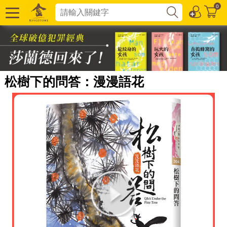
0
松樹下的問答：漫漫語花