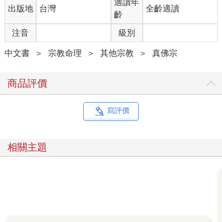
也有很多人來信見證之。
適讀年
出版地
台灣
全齡適讀
列出一信：
齡
最偉大的見證
注音
級別
二○二四年八月三十一日是今年「阿彌陀佛秋季超度大法會」，在
法會中，我眼前不斷白光現前，心靈很安寧，是一場非常殊勝法
中文書
＞
宗教命理
＞
其他宗教
＞
真佛宗
會，也是我人生中哭得死去活來的第二次。
法會結束後，師尊慈悲開示說: 「你們想要看自己過世的父母親和
祖先嗎？」我當然馬上答: 「要。」
商品評價
我真的好想見我過世的父母，於是師尊就引導我們安靜的進入冥
想。聽到師尊召請阿彌陀佛、觀音菩薩、瑤池金母、地藏王菩
薩，還有金剛、空行、護法許多的諸天神眾，當師尊念到第二次
寫評價
「南無三十六萬億一十一萬九千五百同名同號阿彌陀佛」中，我
眼前慢慢好像打開了大屏幕，我感應到父母在我旁邊。後來我看
到眼前有很多人都穿著白衣白褲，很快我在人群中看到父母，我
相關主題
的眼淚就嘩啦曄啦流不停，泣不成聲。
看到父母上了一艘很大很大的船，船上的夾板是黃金鋪地。父母
的樣子很年輕，很精神，還聽見父親手指向我大聲說:「 嗰個係我
個女啊，嗰個係我個女啊!」( 廣東話） 說了好幾遍怕别人不知
道，像極他生前和别人說話的樣子。那時候的我如同看了一場非
常感動的電影，我也非常激動哭成淚人。
最後眼前慢慢的變成一片光海，非常光亮，聽見師尊一聲: 「好