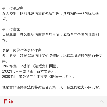
是一位演說家
深入淺出、幽默風趣的闡述佛法哲理，具有獨樹一格的講演藝
術。
是一位畫家
天賦異稟、微妙觀察的書畫自然景物，成就自在任運的揮毫創
作。
更是一位著作等身的作家
多元題材、精勤撰寫的抒發心境體悟，紀錄親身經歷的數百冊文
集。
1967年第一本創作《淡煙集》問世。
1992年5月完成《第一百本文集》。
2008年5月出版第二百本文集《開悟一片片》。
他是當代能將佛法與藝術結合的第一人，精進與毅力不同凡響。
目錄