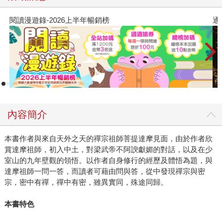
閱讀漫遊錄-2026上半年暢銷榜
通
內容簡介
本書作者與來自天外之天的禪宗祖師菩提達摩見面，由於作者欣
賞達摩祖師，初入中土，對梁武帝不阿諛獻媚的對話，以及在少
室山的九年壁觀的領悟。以作者自身修行的經歷及體悟為題，與
達摩祖師一問一答，而讀者可藉由問與答，從中發現禪宗與密
宗，密中有禪，禪中有密，雖異實同，殊途同歸。
本書特色