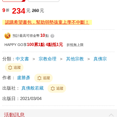
234
9
折
元
260
元
認購希望書包，幫助弱勢孩童上學不中斷！
10
預計最高可得金幣
點
?
100累1點 4點抵1元
HAPPY GO享
折抵無上限
分類：
中文書
＞
宗教命理
＞
其他宗教
＞
真佛宗
追蹤
作者：
盧勝彥
追蹤
出版社：
真佛般若藏
追蹤
出版日：
2021/03/04
活動訊息