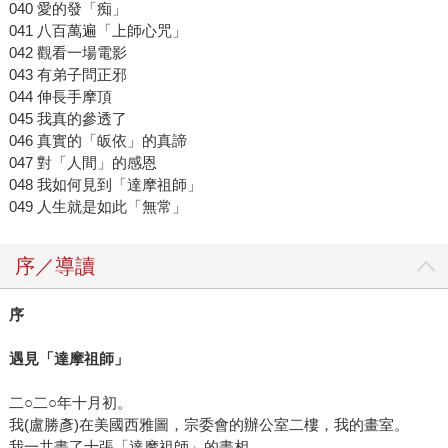
040 愛的發「痴」
041 八百萬遍「上師心咒」
042 觀看一場電影
043 有弟子問正邪
044 伸長手摩頂
045 我真的參透了
046 真實的「皈依」的真諦
047 對「人間」的感恩
048 我如何見到「達摩祖師」
049 人生就是如此「無常」
序／導讀
序
遇見「達摩祖師」
二○二○年十月初。
我(盧勝彥)在美國西雅圖，宗委會的辦公室二樓，我的畫室。
我一共畫了十張「達摩祖師」的畫相。