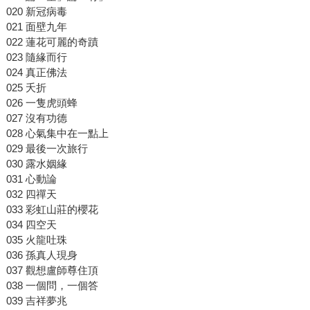
020 新冠病毒
021 面壁九年
022 蓮花可麗的奇蹟
023 隨緣而行
024 真正佛法
025 夭折
026 一隻虎頭蜂
027 沒有功德
028 心氣集中在一點上
029 最後一次旅行
030 露水姻緣
031 心動論
032 四禪天
033 彩虹山莊的櫻花
034 四空天
035 火龍吐珠
036 孫真人現身
037 觀想盧師尊住頂
038 一個問，一個答
039 吉祥夢兆