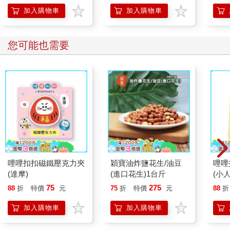
加入購物車
加入購物車
您可能也需要
哩哩扣扣磁鐵壓克力夾
穎寶油炸鹽花生/油豆
哩哩
(達摩)
(進口花生)1台斤
(小
75
275
88
折
特價
元
75
折
特價
元
88
折
加入購物車
加入購物車