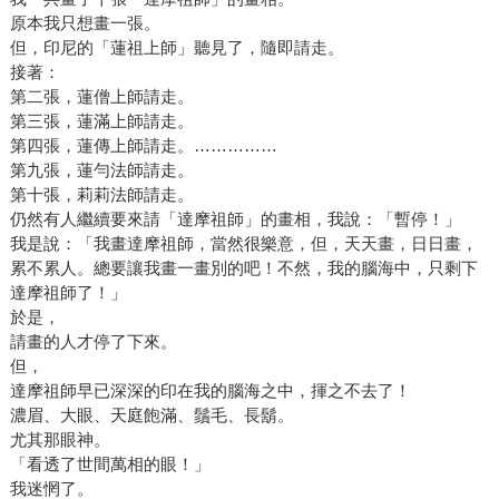
原本我只想畫一張。
但，印尼的「蓮祖上師」聽見了，隨即請走。
接著：
第二張，蓮僧上師請走。
第三張，蓮滿上師請走。
第四張，蓮傳上師請走。……………
第九張，蓮勻法師請走。
第十張，莉莉法師請走。
仍然有人繼續要來請「達摩祖師」的畫相，我說：「暫停！」
我是說：「我畫達摩祖師，當然很樂意，但，天天畫，日日畫，
累不累人。總要讓我畫一畫別的吧！不然，我的腦海中，只剩下
達摩祖師了！」
於是，
請畫的人才停了下來。
但，
達摩祖師早已深深的印在我的腦海之中，揮之不去了！
濃眉、大眼、天庭飽滿、鬚毛、長鬍。
尤其那眼神。
「看透了世間萬相的眼！」
我迷惘了。