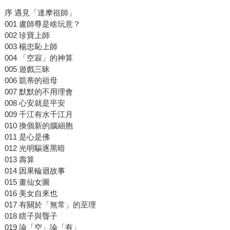
序 遇見「達摩祖師」
001 盧師尊是啥玩意？
002 珍寶上師
003 楊忠恥上師
004 「空寂」的神算
005 遊戲三昧
006 凱蒂的祖母
007 默默的不用理會
008 心安就是平安
009 千江有水千江月
010 換個新的腦細胞
011 是心是佛
012 光明驅逐黑暗
013 壽算
014 因果輪迴故事
015 畫仙女圖
016 美女自來也
017 有關於「無常」的至理
018 瞎子與聾子
019 論「空」論「有」