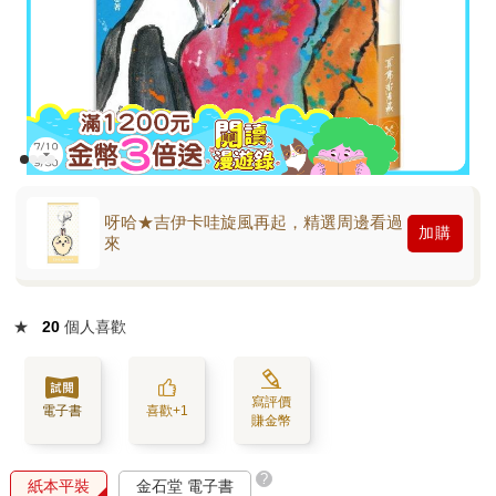
呀哈★吉伊卡哇旋風再起，精選周邊看過
加購
來
★
20
個人喜歡
寫評價
電子書
喜歡+1
賺金幣
?
紙本平裝
金石堂 電子書