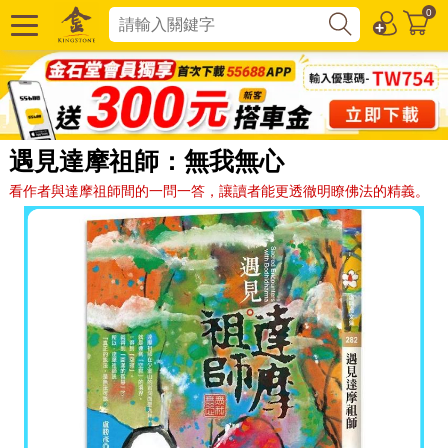
0
遇見達摩祖師：無我無心
看作者與達摩祖師間的一問一答，讓讀者能更透徹明瞭佛法的精義。