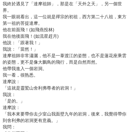
我終於遇見了「達摩祖師」，那是在「天外之天」，另一個世
界。
我一眼就看出，這一位就是禪宗的初祖，西方第二十八祖，東方
第一祖的菩提達摩。
他在前面飛！(如飛燕投林)
我在他後面飛！(如流星趕月)
他說：「跟著我！」
我說：「當然！」
達摩祖師非常瀟灑，他不是一葦渡江的姿態，也不是蓮花座乘雲
的姿態，更不是像大鵬鳥的飛行，而是自然而然。
他帶我進入一個岩洞。
我一看，很熟悉。
達摩說：
「這就是靈鷲山舍利弗尊者的岩洞！」
我說：
「是的。」
達摩說：
「我本來要帶你去少室山我面壁九年的岩洞，後來，我覺得帶你
到舍利弗的岩洞更有意義。」
我問：