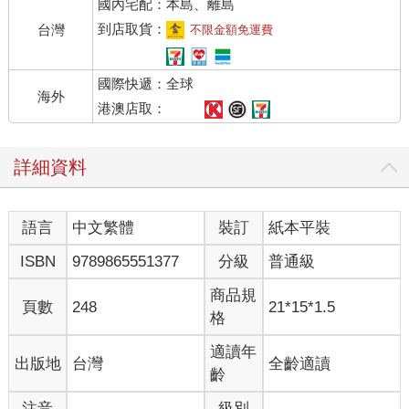
國內宅配：本島、離島
到店取貨：
台灣
不限金額免運費
國際快遞：全球
海外
港澳店取：
詳細資料
語言
中文繁體
裝訂
紙本平裝
ISBN
9789865551377
分級
普通級
商品規
頁數
248
21*15*1.5
格
適讀年
出版地
台灣
全齡適讀
齡
注音
級別