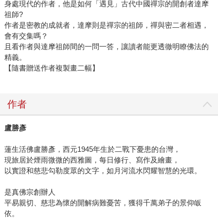
身處現代的作者，他是如何「遇見」古代中國禪宗的開創者達摩
祖師?
作者是密教的成就者，達摩則是禪宗的祖師，禪與密二者相遇，
會有交集嗎？
且看作者與達摩祖師間的一問一答，讓讀者能更透徹明瞭佛法的
精義。
【隨書贈送作者複製畫二幅】
作者
盧勝彥
蓮生活佛盧勝彥，西元1945年生於二戰下憂患的台灣，
現旅居於煙雨微微的西雅圖，每日修行、寫作及繪畫，
以實證和慈悲勾勒度眾的文字，如月河流水閃耀智慧的光環。
是真佛宗創辦人
平易親切、慈悲為懷的開解病難憂苦，獲得千萬弟子的景仰皈
依。