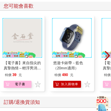
您可能會喜歡
【電子書】來自指尖的
悠遊卡錶帶－藍色
【電
真摯熱情～輕浮男消防
（20mm適用）
真摯
員帶著熱烈眼神擁抱我
員帶
39
490
特價
元
特價
元
特價
～(第15話)
～(第
電子書
加入購物車
訂購/退換貨須知