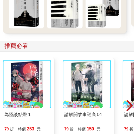
推薦必看
為怪談點燈 1
請解開故事謎底 04
請解
253
150
79
折
特價
元
79
折
特價
元
79
折