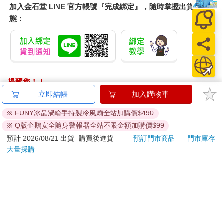
加入金石堂 LINE 官方帳號『完成綁定』，隨時掌握出貨動
態：
提醒您！！
金石堂及銀行均不會請您操作ATM! 如接獲電話要求您前往
立即結帳
加入購物車
ATM提款機，請不要聽從指示，以免受騙上當！
※ FUNY冰晶渦輪手持製冷風扇全站加購價$490
退換貨須知：
※ Q版企鵝安全隨身警報器全站不限金額加購價$99
**提醒您，鑑賞期不等於試用期，退回商品須為全新狀態**
預計 2026/08/21 出貨
購買後進貨
預訂門市商品
門市庫存
依據「消費者保護法」第19條及行政院消費者保護處公告之
大量採購
「通訊交易解除權合理例外情事適用準則」，以下商品購買
後，除商品本身有瑕疵外，將不提供7天的猶豫期：
易於腐敗、保存期限較短或解約時即將逾期。（如：生
鮮食品）
依消費者要求所為之客製化給付。（客製化商品）
報紙、期刊或雜誌。（含MOOK、外文雜誌）