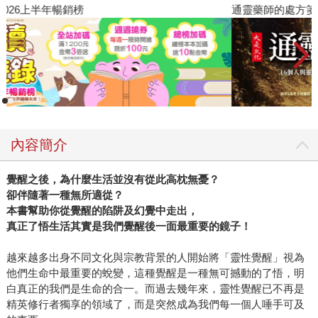
閱讀漫遊錄-2026上半年暢銷榜
通
內容簡介
覺醒之後，為什麼生活並沒有從此高枕無憂？
卻伴隨著一種無所適從？
本書幫助你從覺醒的陷阱及幻覺中走出，
真正了悟生活其實是我們覺醒後一面最重要的鏡子！
越來越多出身不同文化與宗教背景的人開始將「靈性覺醒」視為
他們生命中最重要的蛻變，這種覺醒是一種無可撼動的了悟，明
白真正的我們是生命的合一。而過去幾年來，靈性覺醒已不再是
精英修行者獨享的領域了，而是突然成為我們每一個人唾手可及