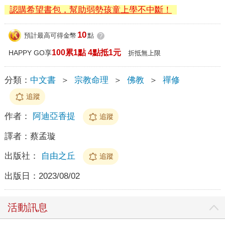
認購希望書包，幫助弱勢孩童上學不中斷！
10
預計最高可得金幣
點
?
100累1點 4點抵1元
HAPPY GO享
折抵無上限
分類：
中文書
＞
宗教命理
＞
佛教
＞
禪修
追蹤
作者：
阿迪亞香提
追蹤
譯者：
蔡孟璇
出版社：
自由之丘
追蹤
出版日：
2023/08/02
活動訊息