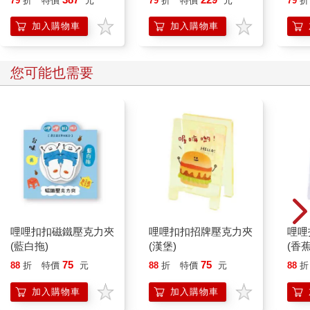
79
折
特價
元
79
折
特價
元
79
折
加入購物車
加入購物車
您可能也需要
哩哩扣扣磁鐵壓克力夾
哩哩扣扣招牌壓克力夾
哩哩
(藍白拖)
(漢堡)
(香蕉
75
75
88
折
特價
元
88
折
特價
元
88
折
加入購物車
加入購物車