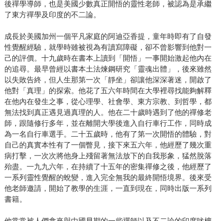
後禪學導師，也是美國少數真正開悟的靈性老師，被認為是承繼
了東方禪學及印度的不二論。
成長於美國加州一個平凡家庭的阿迪亞香提，童年時即有了自發
性覺醒經驗，就學時雖被視為有讀寫障礙，卻不曾影響到他對一
己的評價。十九歲時在書本上讀到「開悟」一事開始激起他內在
的追尋。最早曾經以書本土法煉鋼研究「靈魂出體」，後來雖然
以失敗告終，但人生那第一次「靜坐」卻讓他深深著迷，開啟了
他對「真理」的探索。他花了五六年時間在大學裡尋找能夠解釋
在他內在發生之事，從心理學、社會學、東方宗教、到哲學，都
無法找到真正遇見過真理的人。他在二十歲時遇到了他的禪修老
師，跟隨修行多年，並在離開大學後進入自行車行工作，同時成
為一名自行車選手。二十五歲時，他有了第一次開悟的體驗，對
自己的真實本性有了一個瞥見，接下來五六年，他經歷了幾次重
病打擊，一次次將他身上殘留著無法放下的自我形象，猛然脫落
殆盡。一九九六年，在持續了十五年的密集禪修之後，他經歷了
一系列靈性覺醒的蛻變，進入完全無我的最終開悟境界。後來受
他老師邀請，開始了教學的生涯，一直到現在，同時出版一系列
書籍。
他常常被人們拿來與中國早期的一些禪師以及不二論的印度吠檀