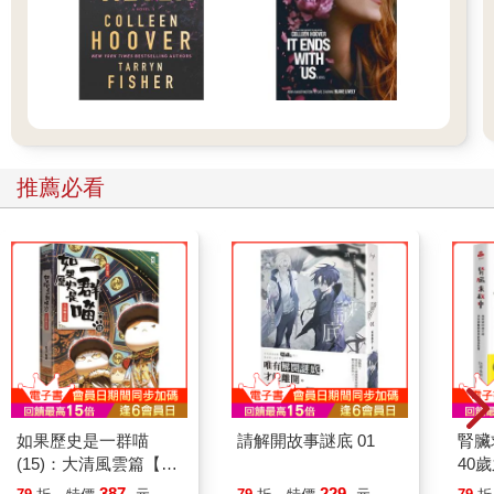
推薦必看
如果歷史是一群喵
請解開故事謎底 01
腎臟
(15)：大清風雲篇【萌
40
貓漫畫學歷史】
就告
387
229