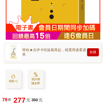
呀哈★吉伊卡哇旋風再起，精選周邊看過
加購
來
寫評價
喜歡+1
賺金幣
277
79
折
元
350
元