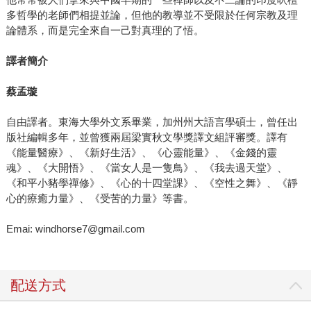
多哲學的老師們相提並論，但他的教導並不受限於任何宗教及理
論體系，而是完全來自一己對真理的了悟。
譯者簡介
蔡孟璇
自由譯者。東海大學外文系畢業，加州州大語言學碩士，曾任出
版社編輯多年，並曾獲兩屆梁實秋文學獎譯文組評審獎。譯有
《能量醫療》、《新好生活》、《心靈能量》、《金錢的靈
魂》、《大開悟》、《當女人是一隻鳥》、《我去過天堂》、
《和平小豬學禪修》、《心的十四堂課》、《空性之舞》、《靜
心的療癒力量》、《受苦的力量》等書。
Emai: windhorse7@gmail.com
配送方式