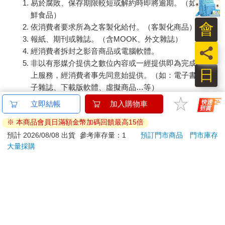
易於腐敗、保存期限較短或解約時即將逾期。（如：生
鮮食品）
會
依消費者要求所為之客製化給付。（客製化商品）
報紙、期刊或雜誌。（含MOOK、外文雜誌）
員
經消費者拆封之影音商品或電腦軟體。
非以有形媒介提供之數位內容或一經提供即為完成之線
日
上服務，經消費者事先同意始提供。（如：電子書、電
子雜誌、下載版軟體、虛擬商品…等）
已拆封之個人衛生用品。（如：內衣褲、刮鬍刀、除毛
立即結帳
加入購物車
刀…等）
※ 本商品會員日滿額金幣加碼回饋最高15倍
若非上列種類商品，均享有到貨7天的猶豫期（含例假
日）。
預計 2026/08/08 出貨
參考庫存量：1
預訂門市商品
門市庫存
大量採購
辦理退換貨時，商品（組合商品恕無法接受單獨退貨）必須
是您收到商品時的原始狀態（包含商品本體、配件、贈品、
保證書、所有附隨資料文件及原廠內外包裝…等），請勿直
接使用原廠包裝寄送，或於原廠包裝上黏貼紙張或書寫文
字。
退回商品若無法回復原狀，將請您負擔回復原狀所需費用，
嚴重時將影響您的退貨權益。