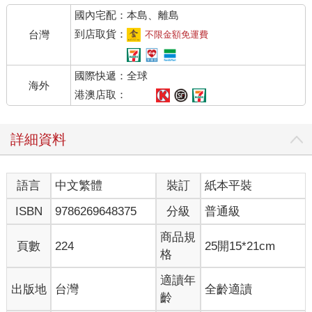
國內宅配：本島、離島
到店取貨：
台灣
不限金額免運費
國際快遞：全球
海外
港澳店取：
詳細資料
語言
中文繁體
裝訂
紙本平裝
ISBN
9786269648375
分級
普通級
商品規
頁數
224
25開15*21cm
格
適讀年
出版地
台灣
全齡適讀
齡