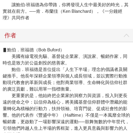
讓鮑伯‧班福德為你帶路，你將發現人生中最美好的時光，其
實就在前方。──肯．布蘭佳（Ken Blanchard），《一分鐘經
理》共同作者
作者
▋鮑伯．班福德（Bob Buford）
美國有線電視先驅、基督徒企業家、演說家、暢銷作家，同
時也是致力於公益創投的慈善家。
鮑伯．班福德是首位提出「人生下半場」理念的倡議者及關
鍵推手。他長年深耕企業領導與個人成長領域，並以實際行動推
動現代教會的革新與成長；他對商業領導、生命轉化與信仰社群
的廣泛貢獻，難以用單一指標衡量。
更重要的是，他始終把企業家的洞察力與資源，投入到更長
遠的使命之中：以信仰為核心，將美國基督信仰群體中潛藏的能
量轉化為積極的行動力，扶持領袖、培育門徒、促成社會性的影
響。他的代表作《豐盛中年》（Halftime）不僅是一本風靡全球的
暢銷書，更啟動了一場影響深遠的運動──鼓舞無數的中年世代，
引領他們跨越人生上半場的舊框架，進入更具意義與影響力的人