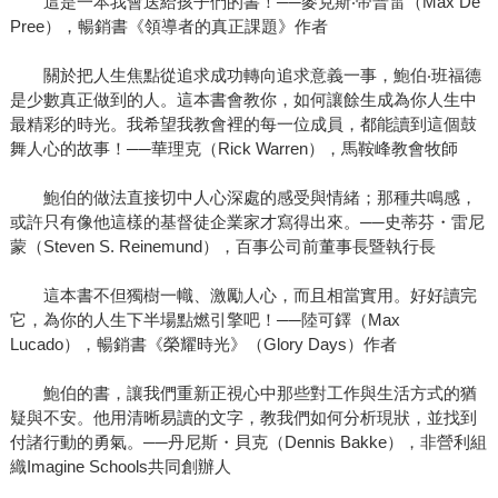
這是一本我會送給孩子們的書！──麥克斯‧帝普雷（Max De
Pree），暢銷書《領導者的真正課題》作者
關於把人生焦點從追求成功轉向追求意義一事，鮑伯‧班福德
是少數真正做到的人。這本書會教你，如何讓餘生成為你人生中
最精彩的時光。我希望我教會裡的每一位成員，都能讀到這個鼓
舞人心的故事！──華理克（Rick Warren），馬鞍峰教會牧師
鮑伯的做法直接切中人心深處的感受與情緒；那種共鳴感，
或許只有像他這樣的基督徒企業家才寫得出來。──史蒂芬・雷尼
蒙（Steven S. Reinemund），百事公司前董事長暨執行長
這本書不但獨樹一幟、激勵人心，而且相當實用。好好讀完
它，為你的人生下半場點燃引擎吧！──陸可鐸（Max
Lucado），暢銷書《榮耀時光》（Glory Days）作者
鮑伯的書，讓我們重新正視心中那些對工作與生活方式的猶
疑與不安。他用清晰易讀的文字，教我們如何分析現狀，並找到
付諸行動的勇氣。──丹尼斯・貝克（Dennis Bakke），非營利組
織Imagine Schools共同創辦人