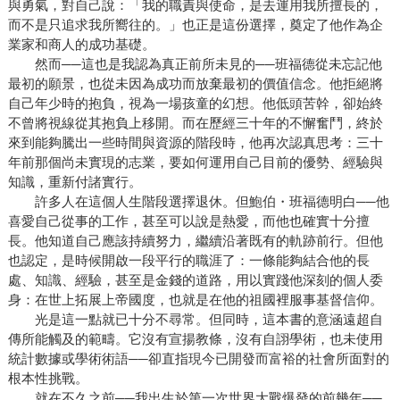
與勇氣，對自己說：「我的職責與使命，是去運用我所擅長的，
而不是只追求我所嚮往的。」也正是這份選擇，奠定了他作為企
業家和商人的成功基礎。
然而──這也是我認為真正前所未見的──班福德從未忘記他
最初的願景，也從未因為成功而放棄最初的價值信念。他拒絕將
自己年少時的抱負，視為一場孩童的幻想。他低頭苦幹，卻始終
不曾將視線從其抱負上移開。而在歷經三十年的不懈奮鬥，終於
來到能夠騰出一些時間與資源的階段時，他再次認真思考：三十
年前那個尚未實現的志業，要如何運用自己目前的優勢、經驗與
知識，重新付諸實行。
許多人在這個人生階段選擇退休。但鮑伯・班福德明白──他
喜愛自己從事的工作，甚至可以說是熱愛，而他也確實十分擅
長。他知道自己應該持續努力，繼續沿著既有的軌跡前行。但他
也認定，是時候開啟一段平行的職涯了：一條能夠結合他的長
處、知識、經驗，甚至是金錢的道路，用以實踐他深刻的個人委
身：在世上拓展上帝國度，也就是在他的祖國裡服事基督信仰。
光是這一點就已十分不尋常。但同時，這本書的意涵遠超自
傳所能觸及的範疇。它沒有宣揚教條，沒有自詡學術，也未使用
統計數據或學術術語──卻直指現今已開發而富裕的社會所面對的
根本性挑戰。
就在不久之前──我出生於第一次世界大戰爆發的前幾年──