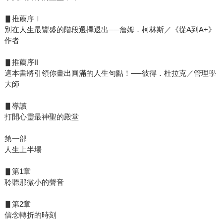
▋推薦序Ⅰ
別在人生最豐盛的階段選擇退出──詹姆．柯林斯／《從A到A+》
作者
▋推薦序II
這本書將引領你畫出圓滿的人生句點！──彼得．杜拉克／管理學
大師
▋導讀
打開心靈最神聖的殿堂
第一部
人生上半場
▋第1章
聆聽那微小的聲音
▋第2章
信念轉折的時刻