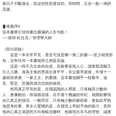
著日子不斷過去，其迫切性愈發深切。而時間，正在一點一滴的
流逝。
▋推薦序II
這本書將引領你畫出圓滿的人生句點！
──彼得‧杜拉克／管理學大師
（部分節錄）
這是一本非常罕見，甚至可說是獨一無二的書──至少就我所
知，沒有任何一本書能與之相提並論。
這是一段不凡生命的自述，其敘事直抵人心，讀來既流暢又
引人入勝。身為主角的男孩出身平平，在父親早逝後，年僅十一
歲就得承擔「一家之主」的重擔。這本書也關乎一段艱辛、遠
見、堅定、悲傷與成功交錯的旅程。
然而真正罕見的是，在我認識的人裡面，只有極其少數的
人，會像鮑伯・班福德這樣，在不過十幾歲的年紀，就開始審視
自己真正的強項。一般而言，只有極少數的藝術家，會如此早熟
地思考此事。更令人驚嘆的是，在發現上帝賦予他的能力，竟與
他內心真正渴望的方向南轅北轍時，他展現出非凡的理智、誠實