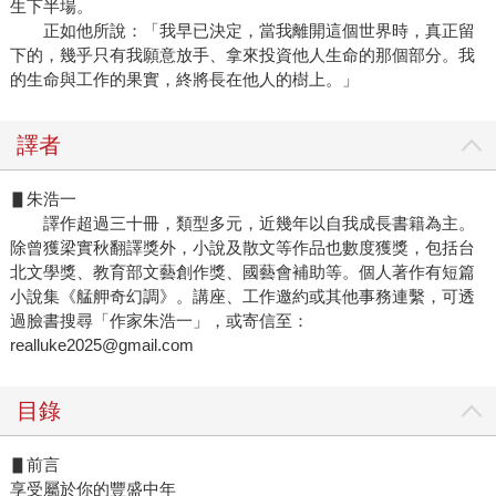
生下半場。
正如他所說：「我早已決定，當我離開這個世界時，真正留
下的，幾乎只有我願意放手、拿來投資他人生命的那個部分。我
的生命與工作的果實，終將長在他人的樹上。」
譯者
▋朱浩一
譯作超過三十冊，類型多元，近幾年以自我成長書籍為主。
除曾獲梁實秋翻譯獎外，小說及散文等作品也數度獲獎，包括台
北文學獎、教育部文藝創作獎、國藝會補助等。個人著作有短篇
小說集《艋舺奇幻調》。講座、工作邀約或其他事務連繫，可透
過臉書搜尋「作家朱浩一」，或寄信至：
realluke2025@gmail.com
目錄
▋前言
享受屬於你的豐盛中年