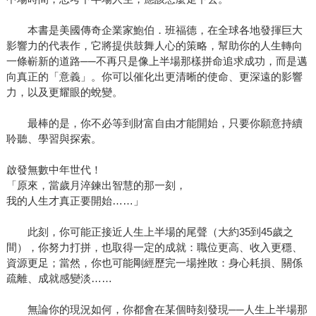
本書是美國傳奇企業家鮑伯．班福德，在全球各地發揮巨大
影響力的代表作，它將提供鼓舞人心的策略，幫助你的人生轉向
一條嶄新的道路──不再只是像上半場那樣拼命追求成功，而是邁
向真正的「意義」。你可以催化出更清晰的使命、更深遠的影響
力，以及更耀眼的蛻變。
最棒的是，你不必等到財富自由才能開始，只要你願意持續
聆聽、學習與探索。
啟發無數中年世代！
「原來，當歲月淬鍊出智慧的那一刻，
我的人生才真正要開始……」
此刻，你可能正接近人生上半場的尾聲（大約35到45歲之
間），你努力打拼，也取得一定的成就：職位更高、收入更穩、
資源更足；當然，你也可能剛經歷完一場挫敗：身心耗損、關係
疏離、成就感變淡……
無論你的現況如何，你都會在某個時刻發現──人生上半場那