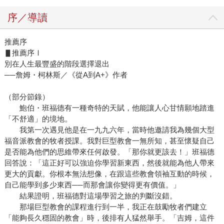
序／導讀
推薦序
▋推薦序Ⅰ
別在人生最豐盛的階段選擇退出
──詹姆・柯林斯／《從A到A+》作者
（部分節錄）
鮑伯・班福德有一種奇特的天賦，他能讓人心甘情願地踏進
「不舒適」的境地。
我第一次遇見他是在一九九六年，當時他邀請我為幾個大型
福音派教會的牧者授課。我對巨型教會一無所知，甚至懷疑自己
是否能為他們的思維帶來任何啟發。「那你就更該去！」班福德
回答說：「這正好可以強迫你學習新東西，然後就能為他人帶來
更大的貢獻。你根本無法想像，在跟這些教會領袖互動的時候，
自己能學到多少東西──而那會讓你變得更有價值。」
結果證明，班福德對這場學習之旅的判斷沒錯。
那場巨型教會的課程進行到一半，我正在鼓勵牧者們建立
「能夠長久穩固的教會」時，後排有人猛然舉手。「吉姆，這件