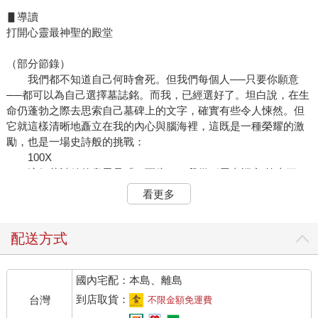
▋導讀
打開心靈最神聖的殿堂
（部分節錄）
我們都不知道自己何時會死。但我們每個人──只要你願意
──都可以為自己選擇墓誌銘。而我，已經選好了。坦白說，在生
命仍蓬勃之際去思索自己墓碑上的文字，確實有些令人悚然。但
它就這樣清晰地矗立在我的內心與腦海裡，這既是一種榮耀的激
勵，也是一場史詩般的挑戰：
100X
這個墓誌銘的意思是「一百倍」。我從〈馬太福音‧第十三
章〉的撒種比喻中取來，作為我自己的標誌。
看更多
我是一位企業家，我希望自己以那粒落在好土裡、並結出百
倍果實的種子為人所銘記。這是我渴望的生命方式；這是我表達
熱情與核心委身的方式；這是我對自己生命影響的想像，是我期
配送方式
盼能長存於世的精神印記。我希望自己成為一種高倍收成的象徵
──在生命中，也在死亡後。
國內宅配：本島、離島
你或許會說，我的「100X」墓誌銘是一種幻想，部分確實如
此。但是當你選擇一則墓誌銘，用以表達對自己獨特天賦的感
到店取貨：
台灣
不限金額免運費
恩，並將之視為一項終身承諾，直到你安息於墓碑之下──你也就