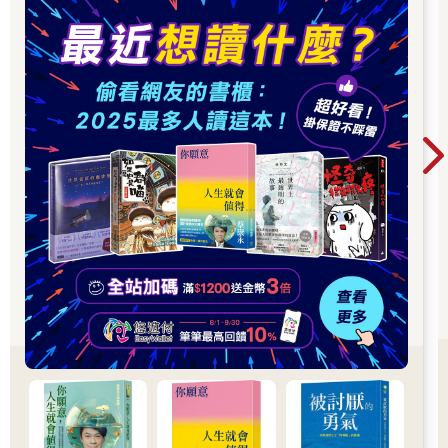
略──若想成功，這幾乎是不可避免的選擇。但如今，你渴望的已
不再只是成功。
還有一個現實：比賽的時間正在流逝。曾經看似遙不可及的
未來，如今已近在眼前。你或許不懼怕比賽的終點，但你確實希
望自己能夠好好收尾──留下一些無人能奪走的東西。如果人生上
半場是追求成功的旅程，那麼人生下半場就是邁向意義的探索。
勝負，往往決定於下半場，而非上半場。上半場犯些錯誤，
還有時間補救；但在下半場，要做到這點就困難得多。到了這個
階段，你應該已經清楚自己手中擁有什麼資源，也熟悉了這片球
場──也就是你所身處的世界。你經歷過足夠的勝利，知道這場比
賽的大多數時候有多艱難，也知道當條件恰到好處時，它又會顯
得多麼輕鬆。你也經歷過足夠的痛苦與失望，明白雖然輸掉幾場
比賽絕不好受，但失敗是可以承受的──有時甚至能激發出你最深
層的潛能。
有些人從未走入人生的下半場；也有不少人，甚至不知道它
的存在。我們文化中的主流觀念是：人一旦邁入四十歲左右，就
開始進入衰老與退化的階段。將年齡與成長並列，似乎成了語意
上的矛盾。但我拒絕相信這種迷思──而我也希望幫助你一起打破
這種迷思。
我不知道你現在正處於哪個人生階段。如果你還在二十幾