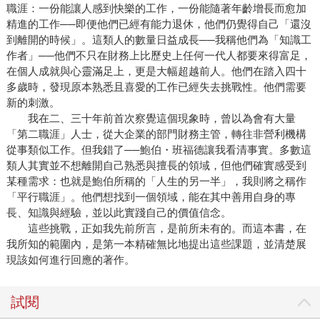
職涯：一份能讓人感到快樂的工作，一份能隨著年齡增長而愈加
精進的工作──即便他們已經有能力退休，他們仍覺得自己「還沒
到離開的時候」。這類人的數量日益成長──我稱他們為「知識工
作者」──他們不只在財務上比歷史上任何一代人都要來得富足，
在個人成就與心靈滿足上，更是大幅超越前人。他們在踏入四十
多歲時，發現原本熟悉且喜愛的工作已經失去挑戰性。他們需要
新的刺激。
我在二、三十年前首次察覺這個現象時，曾以為會有大量
「第二職涯」人士，從大企業的部門財務主管，轉往非營利機構
從事類似工作。但我錯了──鮑伯・班福德讓我看清事實。多數這
類人其實並不想離開自己熟悉與擅長的領域，但他們確實感受到
某種需求：也就是鮑伯所稱的「人生的另一半」，我則將之稱作
「平行職涯」。他們想找到一個領域，能在其中善用自身的專
長、知識與經驗，並以此實踐自己的價值信念。
這些挑戰，正如我先前所言，是前所未有的。而這本書，在
我所知的範圍內，是第一本精確無比地提出這些課題，並清楚展
現該如何進行回應的著作。
試閱