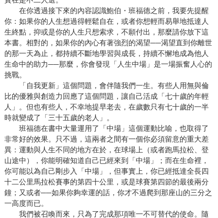
在你透過接下來的內容認識鮑伯・班福德之前，我要先提醒
你：如果你的人生想過得輕鬆自在，或者你想輕而易舉地抵達人
生終點，抑或是你的人生只想索求，不願付出，那麼請你放下這
本書。相對的，如果你的內心有著強烈的渴望──渴望直到你離世
的那一天為止，都持續不斷地學習與成長，持續不懈地成為他人
生命中的助力──那麼，你會發現「人生中場」是一場振奮人心的
挑戰。
「自我更新」這個問題，會伴隨我們一生。有些人用無與倫
比的優雅與創造力回應了這個問題，讓自己活成「七十歲的年輕
人」。但也有些人，不幸地提早老去，在歲數只有七十歲的一半
時就變成了「三十五歲的老人」。
班福德在書中大量運用了「中場」這個運動比喻，也取得了
非常好的效果。只不過，這兩者之間有一個你必須留意的重大差
異：運動與人生不同的地方在於，在球場上（或者跑馬拉松、登
山途中），你能明確知道自己已經來到「中場」；而在生命裡，
你可能以為自己剛步入「中場」，但事實上，你已經抵達全長四
十二公里馬拉松賽事的第四十公里，或是球賽第四節的最後兩分
鐘；又或者──如果你夠幸運的話，你才不過爬到那座山的三分之
一高度而已。
我們被召喚而來，只為了完成那項唯一不可替代的使命。隨