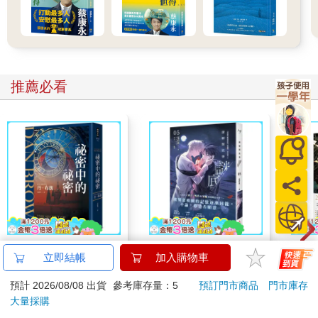
歲，那麼你大概才剛接到開場的開球，正準備迎接一場精彩的上
半場。你可能會覺得我寫的內容離你還很遙遠，但請不要把這本
書丟到找不到的地方──因為人生的上半場，時間會過得比你想像
中的還要快。
你很可能正接近人生上半場的尾聲。你現在大約三十五到四
推薦必看
十五歲之間，心中某個聲音開始提醒你：不能再照著過去的方式
繼續打下去了。這本書，對你而言將是最直白清晰的召喚。
又或者，你其實早已進入人生下半場，卻從未真正以這個角
度來思考。你像一位優秀的進攻線鋒或防守線鋒，只管不斷往前
衝刺。這本書或許會促使你喊個暫停，走到場邊，重新盤點現況
──因為，改變人生策略永遠不嫌晚。
無論你現在身處何處，我都邀請你，在接下來的頁面中，一
起推翻那種觀念：認為人生下半場永遠不如上半場。與其讓生活
牽著走，無所作為，你其實已經準備好迎向新的地平線、新的挑
戰。你已經準備好從成功邁向意義──準備好為自己撰寫墓誌銘
──勇敢相信：你最終所留下的痕跡，將遠比人生上半場所達成的
祕密中的祕密
請解開故事謎底 05
廿載
立即結帳
加入購物車
一切更加重要。
道2
537
221
79
折
特價
元
79
折
特價
元
79
折
預計 2026/08/08 出貨
參考庫存量：5
預訂門市商品
門市庫存
大量採購
加入購物車
加入購物車