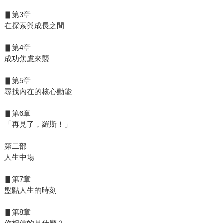
▋第3章
在探索與成長之間
▋第4章
成功焦慮來襲
▋第5章
尋找內在的核心動能
▋第6章
「再見了，羅斯！」
第二部
人生中場
▋第7章
盤點人生的時刻
▋第8章
你相信的是什麼？