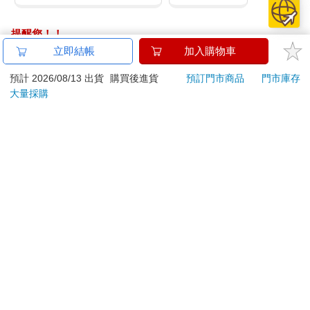
提醒您！！
金石堂及銀行均不會請您操作ATM! 如接獲電話要求您前往
立即結帳
加入購物車
ATM提款機，請不要聽從指示，以免受騙上當！
預計 2026/08/13 出貨
購買後進貨
預訂門市商品
門市庫存
退換貨須知：
大量採購
**提醒您，鑑賞期不等於試用期，退回商品須為全新狀態**
依據「消費者保護法」第19條及行政院消費者保護處公告之
「通訊交易解除權合理例外情事適用準則」，以下商品購買
後，除商品本身有瑕疵外，將不提供7天的猶豫期：
易於腐敗、保存期限較短或解約時即將逾期。（如：生
鮮食品）
依消費者要求所為之客製化給付。（客製化商品）
報紙、期刊或雜誌。（含MOOK、外文雜誌）
經消費者拆封之影音商品或電腦軟體。
非以有形媒介提供之數位內容或一經提供即為完成之線
上服務，經消費者事先同意始提供。（如：電子書、電
子雜誌、下載版軟體、虛擬商品…等）
已拆封之個人衛生用品。（如：內衣褲、刮鬍刀、除毛