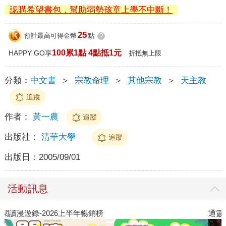
認購希望書包，幫助弱勢孩童上學不中斷！
25
預計最高可得金幣
點
?
100累1點 4點抵1元
HAPPY GO享
折抵無上限
分類：
中文書
＞
宗教命理
＞
其他宗教
＞
天主教
追蹤
作者：
黃一農
追蹤
出版社：
清華大學
追蹤
出版日：
2005/09/01
活動訊息
閱讀漫遊錄-2026上半年暢銷榜
通