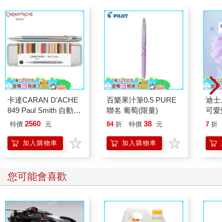
卡達CARAN D'ACHE
百樂果汁筆0.5 PURE
迪士
849 Paul Smith 自動鉛
聯名 葡萄(限量)
可愛
筆 ED.5 條紋銀
色)
2560
38
特價
元
84
折
特價
元
7
折
加入購物車
加入購物車
您可能會喜歡