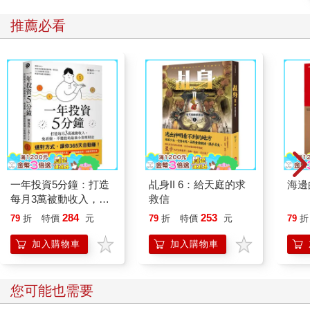
推薦必看
一年投資5分鐘：打造
乩身II 6：給天庭的求
海邊
每月3萬被動收入，免
救信
看盤、不選股的最強小
284
253
79
折
特價
元
79
折
特價
元
79
折
資理財法
加入購物車
加入購物車
您可能也需要