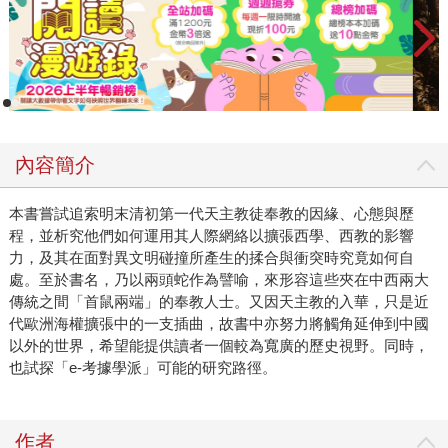
內容簡介
本書嘗試追索明末清初第一代天主教徒奉教的因緣、心態與歷
程，並析究他們如何運用其人際網絡以擴張西學、西教的影響
力，及其在面對異文明碰撞所產生的揉合與衝突時究竟如何自
處。至於書名，乃以兩頭蛇作為譬喻，來形容這些夾在中西兩大
傳統之間「首鼠兩端」的奉教人士。又因天主教的入華，只是近
代歐洲海權擴張中的一支插曲，故書中亦努力將觸角延伸到中國
以外的世界，希望能提供讀者一個較為寬廣的歷史視野。同時，
也試探「e-考據學派」可能的研究路徑。
作者