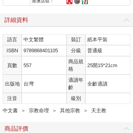
港澳店取：
詳細資料
語言
中文繁體
裝訂
紙本平裝
ISBN
9789868401105
分級
普通級
商品規
頁數
557
25開15*21cm
格
適讀年
出版地
台灣
全齡適讀
齡
注音
級別
中文書
＞
宗教命理
＞
其他宗教
＞
天主教
商品評價