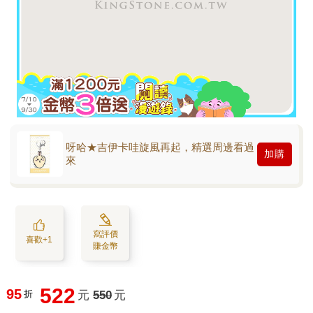
呀哈★吉伊卡哇旋風再起，精選周邊看過
加購
來
寫評價
喜歡+1
賺金幣
522
95
折
元
550
元