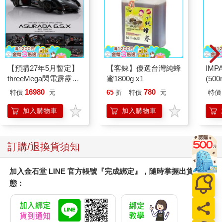
【預購27年5月暫定】
【客錸】優選台灣純蜂
IM
threeMega閃電霹靂車
蜜1800g x1
(50
VA Hi-SPEC UNITED
IMC
16980
780
特價
元
65
折
特價
元
特價
阿斯拉 G.S.X RS
SIREN 黑色限定
加入購物車
加入購物車
訂購/退換貨須知
加入金石堂 LINE 官方帳號『完成綁定』，隨時掌握出貨動
態：