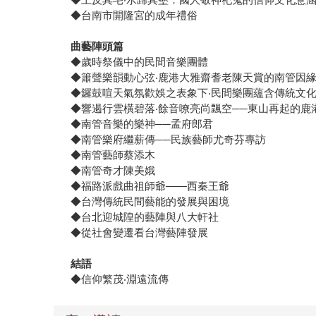
◆台南市開隆宮的成年禮俗
曲藝陣頭篇
◆歲時祭儀中的民間音樂團體
◆簫聲樂韻動心弦‧鹿港大雅齋耆老陳天賞的南管因
◆鑼鼓喧天氣氛歡娛之表象下‧民間樂團蘊含傳統文
◆響遏行雲橫碧落‧餘音嘹亮尚飄空──東山再起的鹿
◆南管音樂的樂神──孟府郎君
◆南管樂府繼薪傳──民族藝師尤奇芬專訪
◆南管藝師蔡添木
◆南管奇才陳美娥
◆福路派戲曲祖師爺——西秦王爺
◆台灣傳統民間藝能的發展與困境
◆台北迎城隍的藝陣與八大軒社
◆從社會變遷看台灣藝陣發展
結語
◆信仰繁茂‧淵遠流傳