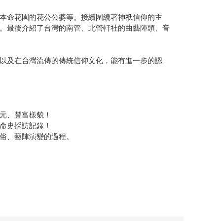
本命花園的花公公婆等。接續圍繞著神祇信仰的主
。最後介紹了台灣的南管、北管軒社的曲藝陣頭、音
以及在台灣流傳的傳統信仰文化，能有進一步的認
元、豐富樣貌！
命史採訪記錄！
俗、藝陣演變的過程。