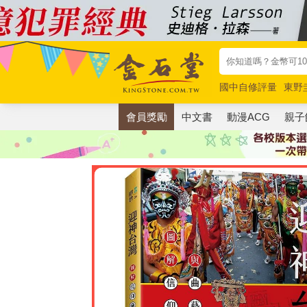
國中自修評量
東野
唯紅花綻放
奧德賽
會員獎勵
中文書
動漫ACG
親子