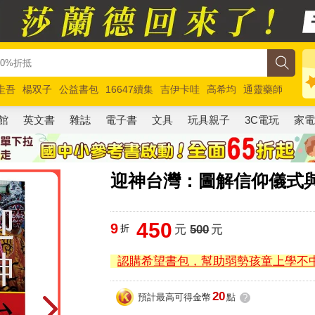
圭吾
楊双子
公益書包
16647續集
吉伊卡哇
高希均
通靈藥師
路邊攤新作
馬斯克
玩具總動員5
超慢跑
館
英文書
雜誌
電子書
文具
玩具親子
3C電玩
家
迎神台灣：圖解信仰儀式
450
9
折
元
500
元
認購希望書包，幫助弱勢孩童上學不
20
預計最高可得金幣
點
?