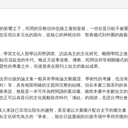
興盛的影響之下，民間的宗教信仰也隨之蓬勃發展，一些在昔日較不被
也呈現出多元化的面向，從核心的神祇信仰、祭典儀式到外圍的曲藝
，學習文化人類學以田野調查、訪談為主的文化研究。離開學院之後
化開始百花綻放的年代。晚近又從事道教、佛教、民間信仰等相關儀式
主題性的專書之外，先後發表在期刊上短文的集結成果。
過去所出版的論文集一般具有學術論文般嚴謹、學術性的考據，也沒
科》等，具有相當明確的主題與完整的結構。但在本書三個系列的各
者來說，無疑是一本可作為輕閱讀的案頭書。雖然本書中多數短文的
也正可以為昔日的文化風貌留存時代「凍結」的痕跡，見證台灣社會
般人來說已呈現出陌生的趨勢，甚至連以大量圖片配合文字的圖文書
耘文化研究為主的「筆者」，能在日益萎縮的出版市場中爭得些微的