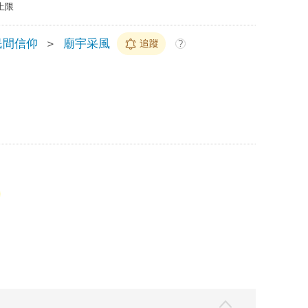
上限
民間信仰
＞
廟宇采風
追蹤
?