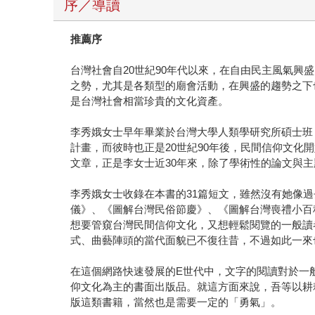
序／導讀
推薦序
台灣社會自20世紀90年代以來，在自由民主風氣
之勢，尤其是各類型的廟會活動，在興盛的趨勢之下
是台灣社會相當珍貴的文化資產。
李秀娥女士早年畢業於台灣大學人類學研究所碩士班
計畫，而彼時也正是20世紀90年後，民間信仰文
文章，正是李女士近30年來，除了學術性的論文與
李秀娥女士收錄在本書的31篇短文，雖然沒有她像
儀》、《圖解台灣民俗節慶》、《圖解台灣喪禮小百
想要管窺台灣民間信仰文化，又想輕鬆閱覽的一般讀
式、曲藝陣頭的當代面貌已不復往昔，不過如此一來
在這個網路快速發展的E世代中，文字的閱讀對於一
仰文化為主的書面出版品。就這方面來說，吾等以耕
版這類書籍，當然也是需要一定的「勇氣」。