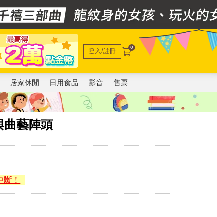
0
登入/註冊
電
居家休閒
日用食品
影音
售票
與曲藝陣頭
中斷！