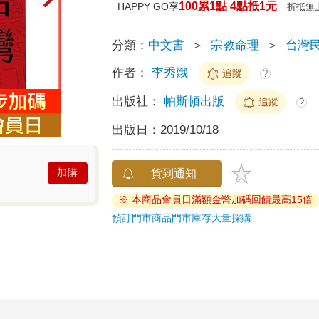
100累1點 4點抵1元
HAPPY GO享
折抵無
分類：
中文書
＞
宗教命理
＞
台灣
作者：
李秀娥
追蹤
?
出版社：
帕斯頓出版
追蹤
?
出版日：
2019/10/18
加購
貨到通知
※ 本商品會員日滿額金幣加碼回饋最高15倍
預訂門市商品
門市庫存
大量採購