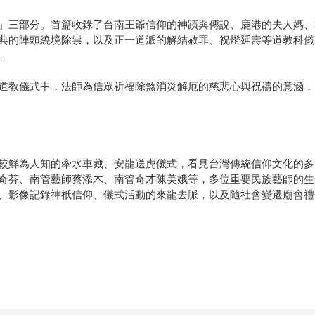
」三部分。首篇收錄了台南王爺信仰的神蹟與傳說、鹿港的夫人媽、
典的陣頭繞境除祟，以及正一道派的解結赦罪、祝燈延壽等道教科儀
。
道教儀式中，法師為信眾祈福除煞消災解厄的慈悲心與祝禱的意涵，
較鮮為人知的牽水車藏、安龍送虎儀式，看見台灣傳統信仰文化的多
奇芬、南管藝師蔡添木、南管奇才陳美娥等，多位重要民族藝師的生
、影像記錄神祇信仰、儀式活動的來龍去脈，以及隨社會變遷廟會禮