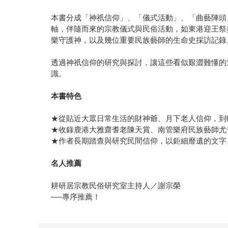
本書分成「神祇信仰」、「儀式活動」、「曲藝陣頭
軸，伴隨而來的宗教儀式與民俗活動，如東港迎王祭
樂守護神，以及幾位重要民族藝師的生命史採訪記錄
透過神祇信仰的研究與探討，讓這些看似艱澀難懂的
識。
本書特色
★從貼近大眾日常生活的財神爺、月下老人信仰，到
★收錄鹿港大雅齋耆老陳天賞、南管樂府民族藝師尤
★作者長期踏查與研究民間信仰，以鉅細靡遺的文字
名人推薦
耕研居宗教民俗研究室主持人／謝宗榮
──專序推薦！