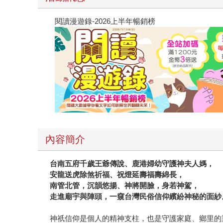
閱讀漫遊錄-2026上半年暢銷榜
內容簡介
台南五府千歲王爺傳說、鹿港婦幼守護神夫人媽，
安龍送虎除煞祈福、祝燈延壽福壽綿長，
南管北管，沉韻悠揚、神將開臉，身若神駕，
走進廟宇與陣頭，一窺台灣民俗信仰繽紛神秘的面紗
神祇信仰是個人的精神支柱，也是守護家庭、鄉里的