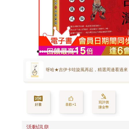
呀哈★吉伊卡哇旋風再起，精選周邊看過來
寫評價
好書
喜歡+1
賺金幣
活動訊息