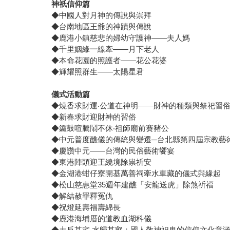
神祇信仰篇
◆中國人對月神的傳說與崇拜
◆台南地區王爺的神蹟與傳說
◆鹿港小鎮慈悲的婦幼守護神——夫人媽
◆千里姻緣一線牽——月下老人
◆本命花園的照護者——花公花婆
◆輝耀照群生——太陽星君
儀式活動篇
◆燒香求財運‧公道在神明——財神的種類與祭祀習
◆新春求財迎財神的習俗
◆鑼鼓喧騰鬧不休‧祖師廟前賽豬公
◆中元普度醮儀的傳統與變遷─台北縣第四屆宗教藝
◆慶讚中元——台灣的民俗藝術饗宴
◆東港陣頭迎王繞境除祟祈安
◆金湖港蚶仔寮開基萬善祠牽水車藏的儀式與緣起
◆松山慈惠堂35週年建醮「安龍送虎」除煞祈福
◆解結赦罪釋冤仇
◆祝燈延壽福壽綿長
◆鹿港海埔厝的道教血湖科儀
◆土反其宅‧水歸其壑：國人敬神祀鬼的信仰文化意