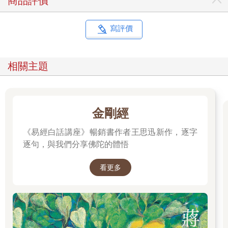
商品評價
學習的興趣與因緣，而選擇參與不同陣頭的類型，有的青少年是
因為父母、長輩屬於該廟堂的虔誠鸞生或信眾乃加以鼓勵而後加
入，有的則是受到同儕的引介而加入，有的則是祈求神明庇佑許
寫評價
願應允後而加入的。
這些參與陣頭活動的指導教練和青少年，也因參與陣頭的性質不
同，以及個別的資質和有無學習過的經驗，要訓練到可以正式表
相關主題
演所需的時間也各不相同，因而分別投注不同的訓練時間與心
力。像東福殿城隍廟的二十四司，因為並無特殊或複雜的腳步與
身段動作，所以只要迎王前幾天稍微指導一下動作就好；至於其
他類型的陣頭，則
金剛經
往往需要至少一、二個月的訓練期，有的陣頭因為擔心陣法和動
作太複雜，年輕的成員在迎王期表演的動作不夠熟練，甚至提前
《易經白話講座》暢銷書作者王思迅新作，逐字
於半年前便已開始集訓，例如豐隆堂的十三金甲戰帥便是如此。
逐句，與我們分享佛陀的體悟
然而由於迎王期的訓練都會碰到陰曆七月的鬼月，在傳統習俗上
多認定鬼月諸事不宜，所以許多東港的陣頭往往會在迎王科年的
看更多
陰曆八月以後，才逐漸展開陣頭的訓練；但位於興漁里的共心堂
什家將則於陰曆六月便已開始訓練，陰曆七月時仍照常訓練，但
有特別稟報該廟神明勅清水給成員喝，並請神明於暗中護佑訓練
期間能夠平安無事。
這些陣頭在訓練時，大多利用晚上八點多到十點多的時間，因為