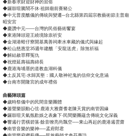
◆新春求財迎財神的習俗
◆鑼鼓喧騰鬧不休‧祖師廟前賽豬公
◆中元普度醮儀的傳統與變遷─台北縣第四屆宗教藝術節主普廟
昭安宮
◆慶讚中元——台灣的民俗藝術饗宴
◆東港陣頭迎王繞境除祟祈安
◆金湖港蚶仔寮開基萬善祠牽水車藏的儀式與緣起
◆松山慈惠堂35週年建醮「安龍送虎」除煞祈福
◆解結赦罪釋冤仇
◆祝燈延壽福壽綿長
◆鹿港海埔厝的道教血湖科儀
◆土反其宅‧水歸其壑：國人敬神祀鬼的信仰文化意涵
◆台南市開隆宮的成年禮俗
曲藝陣頭篇
◆歲時祭儀中的民間音樂團體
◆簫聲樂韻動心弦‧鹿港大雅齋耆老陳天賞的南管因緣
◆鑼鼓喧天氣氛歡娛之表象下‧民間樂團蘊含傳統文化深義
◆響遏行雲橫碧落‧餘音嘹亮尚飄空──東山再起的鹿港遏雲齋
◆南管音樂的樂神──孟府郎君
◆南管樂府繼薪傳──民族藝師尤奇芬專訪