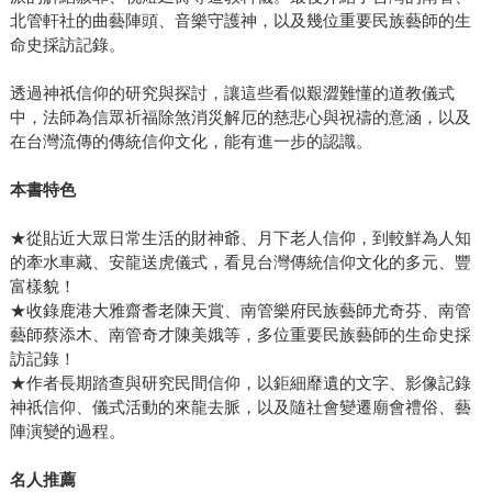
北管軒社的曲藝陣頭、音樂守護神，以及幾位重要民族藝師的生
命史採訪記錄。
透過神祇信仰的研究與探討，讓這些看似艱澀難懂的道教儀式
中，法師為信眾祈福除煞消災解厄的慈悲心與祝禱的意涵，以及
在台灣流傳的傳統信仰文化，能有進一步的認識。
本書特色
★從貼近大眾日常生活的財神爺、月下老人信仰，到較鮮為人知
的牽水車藏、安龍送虎儀式，看見台灣傳統信仰文化的多元、豐
富樣貌！
★收錄鹿港大雅齋耆老陳天賞、南管樂府民族藝師尤奇芬、南管
藝師蔡添木、南管奇才陳美娥等，多位重要民族藝師的生命史採
訪記錄！
★作者長期踏查與研究民間信仰，以鉅細靡遺的文字、影像記錄
神祇信仰、儀式活動的來龍去脈，以及隨社會變遷廟會禮俗、藝
陣演變的過程。
名人推薦