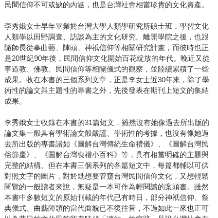
民間信仰不可或缺的內涵，也是台灣社會相當珍貴的文化資產。
李秀娥女士早年畢業於台灣大學人類學研究所碩士班，學習文化
人類學以田野調查、訪談為主的文化研究。離開學院之後，也跟
隨師長從事曲藝、陣頭、神祇信仰等相關研究計畫，而彼時也正
是20世紀90年後，民間信仰文化開始百花綻放的年代。晚近又從
事道教、佛教、民間信仰等相關儀式的觀察，並陸續累積了一些
成果。收在本書的三個系列文章，正是李女士近30年來，除了學
術性的論文與主題性的專書之外，先後發表在期刊上短文的集結
成果。
李秀娥女士收錄在本書的31篇短文，雖然沒有她像過去所出版的
論文集一般具有學術論文般嚴謹、學術性的考據，也沒有像她過
去所出版的專書諸如《圖解台灣傳統生命禮儀》、《圖解台灣民
俗節慶》、《圖解台灣喪禮小百科》等，具有相當明確的主題與
完整的結構。但在本書三個系列的各篇短文中，每篇都輔以可供
對照文字的圖片，對於既想要管窺台灣民間信仰文化，又想輕鬆
閱覽的一般讀者來說，無疑是一本可作為輕閱讀的案頭書。雖然
本書中多數短文的原始刊載的年代已有時日，部分神祇信仰、祭
典儀式、曲藝陣頭的當代面貌已不復往昔，不過如此一來也正可