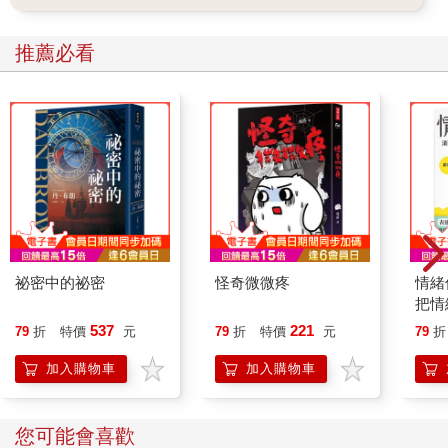
桌和座椅數張，椅子上則放著一疊金紙，桌上加放數套茶具和煙
桿，表示做為敬奉這些神將用的，廟方成員並會早晚上香供奉茶
推薦必看
水等供品以敬神。
若該廟堂內無多餘的空間，可能會在廟旁空地上另外搭設一間臨
時的棚子，做為該陣頭的「公館」或「行館」，並在公館門口旁
掛上書寫著「某某駕前某某家將公館」的長木匾（如共善堂和共
心堂皆設「福州白龍庵駕前什家將公館」），並會在此公館的入
口處，以貼上靈符的兩支長板杯交叉於門前或神桌前，防止不相
干的信眾冒犯這些神將使用的神聖器物，尤其是女性，如此是為
了避免神聖器物受到不潔淨的邪祟或閒雜人等之侵犯而污染，同
時廟方也會要求看廟者特別留意，避免閒雜人等任意接近安館之
處。
原本傳統上自安館後，特別是屬於宗教性的陣頭類者，這些裝扮
祕密中的祕密
怪奇微微疼
情緒
各式神將的成員皆被要求睡於廟內或公館內，以便讓相關的神明
把情
在睡夢中指導動作，目前仍有些廟宇所附屬的陣頭，保持這種睡
誰都
537
221
79
折
特價
元
79
折
特價
元
79
折
在公館內的傳統，例如聖德宮的十二家司、碧靈堂的三叉五大神
將、鎮靈宮的十三太保陣。
加入購物車
加入購物車
昔日有的陣頭還會要求成員於安館後至迎王期間或出軍日前後，
開始吃素齋戒、並且換穿潔淨的新內衣、絕對不可接近女色、走
入喪家、走過竹竿下、或是賭博等，包括身上所穿著衣物不可與
您可能會喜歡