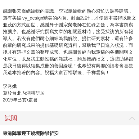
感謝張云喬總編輯的賞識、李冠慶編輯的熱心幫忙與調整建議，
還有美編ivy_design精美的內頁、封面設計，才使這本書得以圖文
並茂的方式面世，感謝外子謝宗榮老師在忙碌之餘，為本書撰寫
推薦序。也感謝研究撰寫文章的相關題材時，接受採訪的所有報
導人。若沒有他們耐心細細為我解說、提供研究素材，還有許多
前輩的研究成果的提供基礎研究資料，幫助我早日進入狀況，而
後才有這些文章的整理成形。也感謝曾經向我邀稿的各機關與文
化單位，以及我主動投稿的雜誌社，願意接納拙文，這些助緣都
是我日後得以結集成冊的善因緣呢！也希望有興趣的讀者會喜歡
我這本拙著的內容。祝福大家百福駢臻、千祥雲集！
李秀娥
寫於台北內湖耕研居
2019年己亥•處暑
試閱
東港陣頭迎王繞境除祟祈安