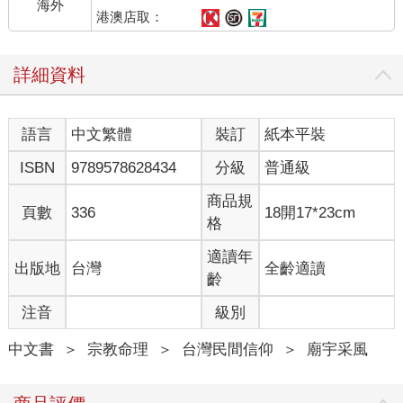
海外
聚力的變化，以及各個廟堂如何運用人力、物力等實際的組織來
港澳店取：
訓練其陣頭成員，而在迎王期間如何展現陣頭裝飾與陣法的特
色，以期在眾多陣頭中脫穎而出，陣頭便在這種「輸人不輸陣」
詳細資料
的競技心態下，協助地方信仰神祇共同完成宗教信仰上神聖性的
掃除與地域潔淨之宗教性任務。
語言
中文繁體
裝訂
紙本平裝
迎王陣頭，訓練縝密
ISBN
9789578628434
分級
普通級
東港的陣頭為了配合參加迎王的慶典活動，往往是在接近迎王期
前的數月前才陸續展開為期數月的密集訓練；到更加接近迎王期
商品規
頁數
336
18開17*23cm
的數週，才舉行奉請相關神祇入館安座的「安館」儀式，並將成
格
員所扮的神祇之相關神位與兵器、法器、服飾等一一安置館內，
早晚膜拜；或是要求成員夜宿公館內（或廟內），特別是神將團
適讀年
出版地
台灣
全齡適讀
的成員，如此則是祈使成員開始進入一段所扮演神將的神靈，能
齡
夠降身賜教的神祕性感通階段，而這些調練過程，對於扮演的神
注音
級別
將角色之揣摩，具有相當決定性的影響。東港的各種陣頭，都相
當重視訓練與安館、以及相關禁忌所遵守的傳統，然而隨著時代
中文書
＞
宗教命理
＞
台灣民間信仰
＞
廟宇采風
的變遷，有些既有的禁忌，也在實際的操練過程中產生了部分轉
化，這在陣頭的組織與訓練中是相當自然的轉變。
對於實際參與陣頭表演的成員本身而言，他們（她們）根據個人