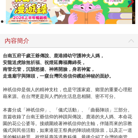
內容簡介
台南五府千歲王爺傳說、鹿港婦幼守護神夫人媽，
安龍送虎除煞祈福、祝燈延壽福壽綿長，
南管北管，沉韻悠揚、神將開臉，身若神駕，
走進廟宇與陣頭，一窺台灣民俗信仰繽紛神秘的面紗。
神祇信仰是個人的精神支柱，也是守護家庭、鄉里的重要心理慰
藉來源。在台灣更是與人們的生活息息相關、密不可分。
本書分成「神祇信仰」、「儀式活動」、「曲藝陣頭」三部分。
首篇收錄了台南王爺信仰的神蹟與傳說、鹿港的夫人媽、本命花
園的花公公婆等。接續圍繞著神祇信仰的主軸，伴隨而來的宗教
儀式與民俗活動，如東港迎王祭典的陣頭繞境除祟，以及正一道
派的解結赦罪、祝燈延壽等道教科儀。最後介紹了台灣的南管、