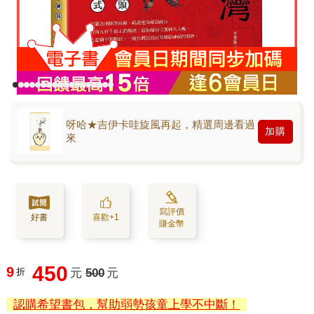
呀哈★吉伊卡哇旋風再起，精選周邊看過
加購
來
寫評價
好書
喜歡+1
賺金幣
450
9
折
元
500
元
認購希望書包，幫助弱勢孩童上學不中斷！