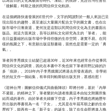
以為昔日的文化風貌留存時代「凍結」的痕跡，見證台灣社會在
「後解嚴」時期之後的民間信仰文化軌跡。
在這個網路快速發展的E世代中，文字的閱讀對於一般人來說已呈
現出陌生的趨勢，甚至連以大量圖片配合文字的圖文書，也在出
版市場中日漸衰退，更何況是這類以民間信仰文化為主的書面出
版品。就這方面來說，吾等以耕耘文化研究為主的「筆者」，能
在日益萎縮的出版市場中爭得些微的生存空間，著實不易。在同
樣的氛圍之下，有意願出版這類書籍，當然也是需要一定的「勇
氣」。
筆者與李秀娥女士結髮已超過30年，近30年來也經常合作從事民
間信仰文化的調查，因此在本書中不免也留下筆者田野記錄的許
多「痕跡」。2018年內子李秀娥嘗試將過去所發表過的、非學術
性的短文作一個結集，有幸得到帕斯頓出版支持，甚感欣慰！
《迎神台灣：圖解信仰儀式與曲藝陣頭》即將付梓，基於「內舉
不避親」的精神之下，筆者樂於向讀者推薦這本由短文附圖所集
結而成的著作。由於筆者夫婦膝下空虛，內子李秀娥也將她歷年
所出版的專書視為一名「子女」，尤其是在年屆耳順之齡的生命
歷程下，能再有一名「新子女」的誕生，除了在生命即將進入晚