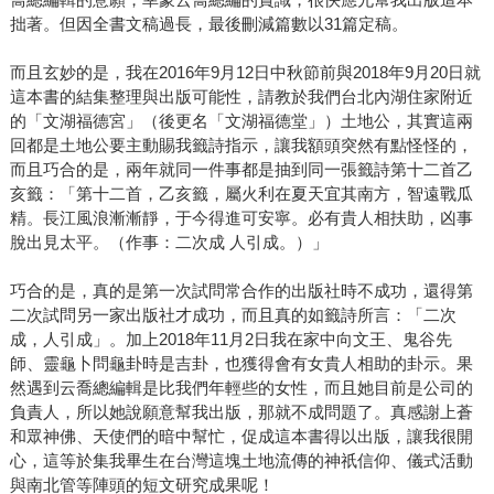
拙著。但因全書文稿過長，最後刪減篇數以31篇定稿。
而且玄妙的是，我在2016年9月12日中秋節前與2018年9月20日就
這本書的結集整理與出版可能性，請教於我們台北內湖住家附近
的「文湖福德宮」（後更名「文湖福德堂」）土地公，其實這兩
回都是土地公要主動賜我籤詩指示，讓我額頭突然有點怪怪的，
而且巧合的是，兩年就同一件事都是抽到同一張籤詩第十二首乙
亥籤：「第十二首，乙亥籤，屬火利在夏天宜其南方，智遠戰瓜
精。長江風浪漸漸靜，于今得進可安寧。必有貴人相扶助，凶事
脫出見太平。（作事：二次成 人引成。）」
巧合的是，真的是第一次試問常合作的出版社時不成功，還得第
二次試問另一家出版社才成功，而且真的如籤詩所言：「二次
成，人引成」。加上2018年11月2日我在家中向文王、鬼谷先
師、靈龜卜問龜卦時是吉卦，也獲得會有女貴人相助的卦示。果
然遇到云喬總編輯是比我們年輕些的女性，而且她目前是公司的
負責人，所以她說願意幫我出版，那就不成問題了。真感謝上蒼
和眾神佛、天使們的暗中幫忙，促成這本書得以出版，讓我很開
心，這等於集我畢生在台灣這塊土地流傳的神祇信仰、儀式活動
與南北管等陣頭的短文研究成果呢！