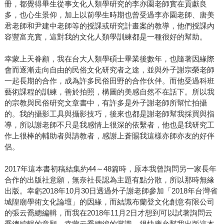
冊，都覺得畢生從事文化人類學研究的李亦園老師實在貢獻良
多，也心生景仰，加上以前學生時期也曾受過李亦園老師、唐美
君老師和尹建中老師等的授課或研究計畫案的教導，他們授課內
容豐富充實，這對我的文化人類學訓練都是一種很好的幫助。
幸蒙上天眷顧，我在台大人類學碩士畢業後數年，也隨著因緣際
會而逐漸走向自由的民俗文化研究者之途，並與外子謝宗榮老師
一起長期的合作，成為許多民俗田野的合作伙伴。而他受過科班
藝術課程的訓練，善於拍照，構圖的美感自然不在話下。所以我
的宗教與民俗研究文章書中，有許多是外子謝老師所幫忙拍攝
的。我的攝影工具與攝影技巧，後來也都是謝老師幫我採買與指
導，所以謝老師不只是我感情上很深的依繫者，他也是我研究工
作上很棒的輔助者與請教者，感謝上蒼賜我這樣亦師亦友的好伴
侶。
2017年這本書初稿結集約44～48篇時，原本我曾詢問另一家長年
合作的出版社意願，無奈社長認為主題有點分散，所以那時無緣
出版。幸虧2018年10月30日透過外子謝老師參加「2018年台灣省
城隍廟學術文化論壇」的因緣，而結識布蘭登文化創意有限公司
的張云喬總編輯，而我在2018年11月2日才想到可以試著詢問云
喬總編輯的意願，幸蒙云喬總編的賞識，很快應允幫我出版這本