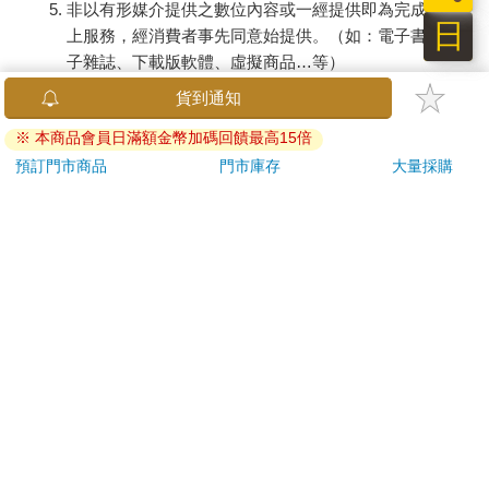
非以有形媒介提供之數位內容或一經提供即為完成之線
及五位五毒大神、部分家司、神將等，屬於粉面打扮；其餘開路
日
上服務，經消費者事先同意始提供。（如：電子書、電
先鋒的小差、其他差爺、家將、聖將等，多數則為特殊而奇異的
子雜誌、下載版軟體、虛擬商品…等）
花臉裝扮。
臉譜彩繪的特徵上，有的會以其所扮演的神將之稱諱，或可以掌
已拆封之個人衛生用品。（如：內衣褲、刮鬍刀、除毛
貨到通知
握表現其神格的特色以呈現其特徵，或是會在複雜的臉譜上加上
刀…等）
一些特殊的符號，以示身分的辨識基礎。例如：碧靈堂的三叉五
※ 本商品會員日滿額金幣加碼回饋最高15倍
若非上列種類商品，均享有到貨7天的猶豫期（含例假
大神將中，因有青將、紅將、黑將、白將和黃將的稱諱，所以便
日）。
預訂門市商品
門市庫存
大量採購
在服飾顏色與臉部底色上，直接採取該色作為基本的臉譜底色。
辦理退換貨時，商品（組合商品恕無法接受單獨退貨）必須
至於以特殊符號為特色者，如朝隆聖堂天上聖母駕前護衛聖將則
是您收到商品時的原始狀態（包含商品本體、配件、贈品、
以額上有打十字紋者為蕭元帥，額頭打卍字紋者為張元帥，臉上
保證書、所有附隨資料文件及原廠內外包裝…等），請勿直
有打五點金星者為謝元帥。而性質類似的神將可能也會繪有相同
接使用原廠包裝寄送，或於原廠包裝上黏貼紙張或書寫文
的符號特徵，這時還需加上不同底色做為辨識標準，例如金精
字。
（即桃將軍、千里眼、高明）和水精（即柳精、順風耳、高
退回商品若無法回復原狀，將請您負擔回復原狀所需費用，
覺），他們的臉部同樣皆繪有五點金星和金眉的相同特徵，然其
嚴重時將影響您的退貨權益。
區別則在前者以綠臉綠衣為主，後者則以紅臉紅衣為主。
在各式各樣的花臉中，屬於家將式的花臉是較常見的，但因裝扮
的身分不同而有不同的臉部特徵，例如什家將或八家將中前四班
的甘將，臉部特徵即屬陰陽臉，而柳將則屬歪嘴斜眼之特徵。採
陰陽臉者表示可以上通天庭下通地府，而歪嘴者表示該神不善於
語言的表達或有口吃。一般陰陽臉的繪法有二：或以鼻梁為中心