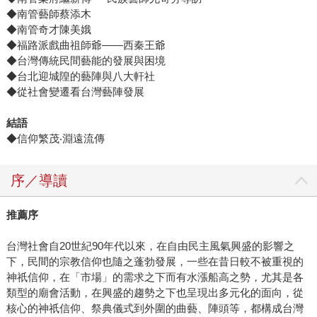
◆南管藝師蔡添木
◆南管奇才陳美娥
◆福路派戲曲祖師爺——西秦王爺
◆台灣傳統民間藝能的發展與困境
◆台北迎城隍的藝陣與八大軒社
◆從社會變遷看台灣藝陣發展
結語
◆信仰繁茂‧淵遠流傳
序／導讀
推薦序
台灣社會自20世紀90年代以來，在自由民主風氣興盛的影響之
下，民間的宗教信仰也隨之蓬勃發展，一些在昔日較不被重視的
神祇信仰，在「市場」的需求之下而有水漲船高之勢，尤其是各
類型的廟會活動，在興盛的趨勢之下也呈現出多元化的面向，從
核心的神祇信仰、祭典儀式到外圍的曲藝、陣頭等，都構成台灣