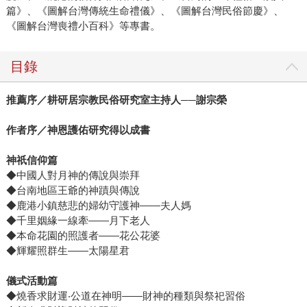
篇》、《圖解台灣傳統生命禮儀》、《圖解台灣民俗節慶》、
《圖解台灣喪禮小百科》等專書。
目錄
推薦序／耕研居宗教民俗研究室主持人──謝宗榮
作者序／神恩護佑研究得以成書
神祇信仰篇
◆中國人對月神的傳說與崇拜
◆台南地區王爺的神蹟與傳說
◆鹿港小鎮慈悲的婦幼守護神——夫人媽
◆千里姻緣一線牽——月下老人
◆本命花園的照護者——花公花婆
◆輝耀照群生——太陽星君
儀式活動篇
◆燒香求財運‧公道在神明——財神的種類與祭祀習俗