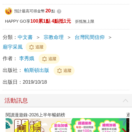
20
預計最高可得金幣
點
?
100累1點 4點抵1元
HAPPY GO享
折抵無上限
分類：
中文書
＞
宗教命理
＞
台灣民間信仰
＞
廟宇采風
追蹤
作者：
李秀娥
追蹤
出版社：
帕斯頓出版
追蹤
出版日：
2019/10/18
活動訊息
閱讀漫遊錄-2026上半年暢銷榜
通