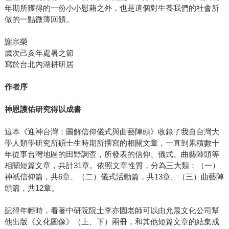
年期所獲得的一份小小慰藉之外，也是這個對生養我們的社會所
做的一點微薄回饋。
謝宗榮
歲次己亥年處暑之節
寫於台北內湖耕研居
作者序
神恩護佑研究得以成書
這本《迎神台灣：圖解信仰儀式與曲藝陣頭》收錄了我自台灣大
學人類學研究所碩士生時期所撰寫的相關文章，一直到累積數十
年從事台灣地區的田野調查，所發表的信仰、儀式、曲藝陣頭等
相關短篇文章，共計31章。依照文章性質，分為三大類：（一）
神祇信仰篇，共6章、（二）儀式活動篇，共13章、（三）曲藝陣
頭篇，共12章。
記得年輕時，看著中研院院士李亦園老師可以由允晨文化公司幫
他出版《文化圖像》（上、下）兩冊，和其他短篇文章的結集成