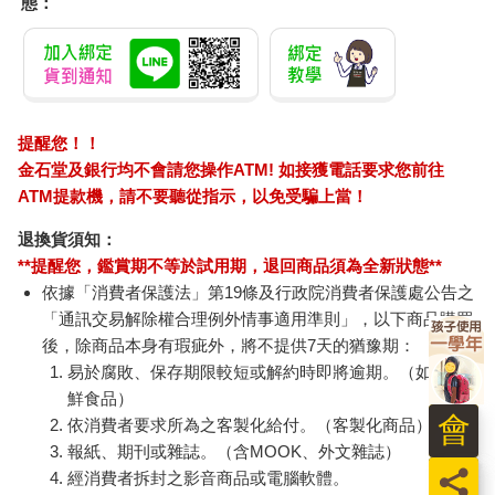
態：
種「開臉」前為神將「淨身」的作用，便是明顯地區隔神將裝扮
者，從「日常」、「俗世」的我即將轉化成「非常」、「神聖」
的我之重要過程。
開臉時基本上是粗面的部分先打，細面的部分較晚打，而且是顏
色較深的部分要先打上，否則淺的顏色壓不過去。以前開臉時，
提醒您！！
大塊的部分是由畫師以手指塗抹為主，細部則以毛筆繪上，後來
金石堂及銀行均不會請您操作ATM! 如接獲電話要求您前往
有西洋水彩筆引進後，才再加上水彩筆的引用。至於使用的顏料
多為戲劇用油彩，早期的顏料較為自然，後來因有外國進口的顏
ATM提款機，請不要聽從指示，以免受騙上當！
料引入，而改用品質較佳的西德進口油彩原料來塗繪。
退換貨須知：
當神將被彩繪時，臉譜範本多放在畫師身邊，至於所繪臉譜的由
**提醒您，鑑賞期不等於試用期，退回商品須為全新狀態**
來，歷史較悠久的陣頭，則有由老一輩流傳下來的手繪本，如林
谷容先生手邊即保留有下頭角宋江陣的手繪臉譜本，有的是在前
依據「消費者保護法」第19條及行政院消費者保護處公告之
幾科彩繪好後，以拍照的方式保留照片提供下一次繪臉時的參
「通訊交易解除權合理例外情事適用準則」，以下商品購買
考，例如共善堂即是。若屬成立歷史較晚的陣頭，其初次的臉譜
後，除商品本身有瑕疵外，將不提供7天的猶豫期：
則可能根據神將示現給神像雕刻師時的金身作為參考，後來再以
易於腐敗、保存期限較短或解約時即將逾期。（如：生
拍照存檔的方式為參考，例如豐隆堂十三金甲戰帥便是。
鮮食品）
由於東港丁丑科迎王（民國八十六年）十九個參加繞境活動的陣
會
依消費者要求所為之客製化給付。（客製化商品）
頭中，只有三團宋江陣和一團白鶴陣等四個陣頭沒有開臉的習
報紙、期刊或雜誌。（含MOOK、外文雜誌）
俗，其餘十五個陣頭皆有開臉。因此所繪臉譜的特徵，依其所屬
員
經消費者拆封之影音商品或電腦軟體。
的性質而相當不同，其中十三太保、下頭角宋江陣部分成員、以