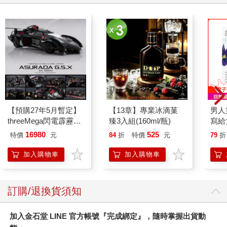
女性的衣物混在一起洗等。而這些禁忌的規定皆是為了保持裝扮
神將者身心內外的潔淨，避免受到不潔的污染，影響到所裝扮神
將的神聖性，以及於出軍表演日時皆能精神奕奕地完成任務，而
不會有臨時體力不支昏倒或軟腿的突發事項。而今對於出陣前後
吃素齋戒這一點，廟方的主事者已不再硬性要求。
神將開臉，身若神駕
陣頭到了要正式出陣表演之日，稱為「出軍」，若有彩繪臉譜習
俗的陣頭，其成員於該日清晨約四點左右，便需陸續來到該陣頭
【預購27年5月暫定】
【13章】專業冰滴菓
男人
所屬的廟堂內，準備接受畫師為其彩繪所屬的臉譜，稱之為「開
threeMega閃電霹靂車
臻3入組(160ml/瓶)
寫給
臉」。開臉對於陣頭成員是相當重要的過程，可「讓原本的
VA Hi-SPEC UNITED
16980
525
特價
元
84
折
特價
元
79
折
『我』成為「化妝了的我』，在打臉譜的『面具』之下，隱藏了
阿斯拉 G.S.X RS
的『我』，卻以模擬的形象重新出現。⋯⋯如此暫時性的角色互
SIREN 黑色限定
加入購物車
加入購物車
換，使之完全獲致了中介狀態的模糊、曖昧，連觀看者也受激於
這一狂熱氣氛而融入其中，這是凡俗生活所未之能有的神聖性狀
態。」
訂購/退換貨須知
神將在清晨「開臉」前，會先由旁人捧著香煙繚繞的淨香（小型
香爐），為該成員身上前前後後薰繞一下，以示「淨身」之意。
而畫師在正式「開臉」前，也需將其畫筆放在該香爐上薰一下，
加入金石堂 LINE 官方帳號『完成綁定』，隨時掌握出貨動
也是「清淨」之意，此後才可開始為成員繪上其特屬的臉譜。這