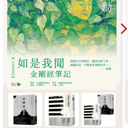
白天大家各有事業、工作或課業，所以僅能利用晚上閒暇時間來
練習。除了正式的指導教練外，往往還有多位老一輩的成員，在
一旁協助指導或糾正新學習的成員之動作，而東港宋江陣的練習
傳統，則多由父傳子的方式，看父親學什麼兵器，他便再將此項
兵器傳給其子，至於團體布陣的陣法或拳架的學習，則再由專門
的武術教練來指導。
陣頭最初成立時，往往會聘請東港當地或外地懂得指導腳步與陣
法的師父前來教導，等到該館的成員學會後，便會由老一輩的繼
續指導年輕的一輩，因而能夠代代相傳。也有的陣頭在創館之
初，或是某些陣法，是由神明附身於鸞生或乩童的方式所傳授
的，例如鎮靈宮的十三太保陣、朝隆聖堂天上聖母駕前護衛聖將
所學的五龍陣、心德堂的十三太保陣、豐隆堂的十三金甲戰帥
陣、聖德宮十二家司等皆是。由此可知本地的陣頭訓練，大多各
有其歷史淵源，也各自形成其訓練方式及技藝風格，因而構成東
港迎王陣頭的本地特色。
安館迎神，降身賜教
根據本地所傳承的習慣，陣頭往往會在參與迎王前數日到十多日
前，舉行「安館」儀式，亦即設香案呼請與該陣頭活動有關的守
護神，下來人間監察他們的訓練情形，並會將相關的服飾、頭
盔、兵器、法器等，皆供奉於安館的室內；且會在公館內設置神