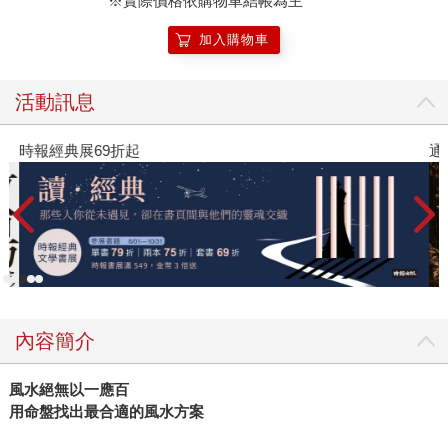
※實際價格依購物車結帳為主
加入購物車
活動訊息
時報經典展69折起
通
內容簡介
風水絕無以一應百
用命盤找出最合適的風水方案