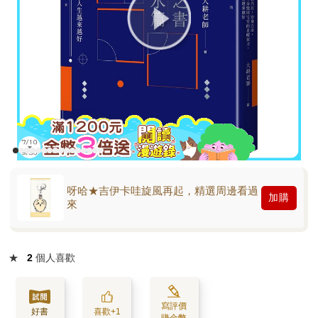
呀哈★吉伊卡哇旋風再起，精選周邊看過
加購
來
★
2
個人喜歡
寫評價
好書
喜歡+1
賺金幣