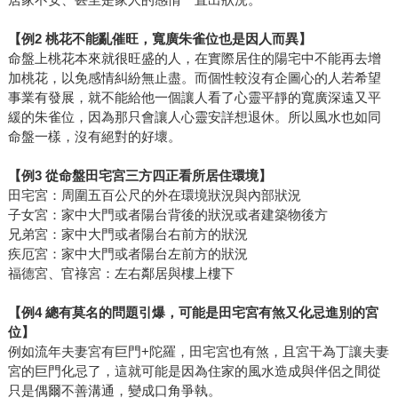
【例2 桃花不能亂催旺，寬廣朱雀位也是因人而異】
命盤上桃花本來就很旺盛的人，在實際居住的陽宅中不能再去增
加桃花，以免感情糾紛無止盡。而個性較沒有企圖心的人若希望
事業有發展，就不能給他一個讓人看了心靈平靜的寬廣深遠又平
緩的朱雀位，因為那只會讓人心靈安詳想退休。所以風水也如同
命盤一樣，沒有絕對的好壞。
【例3 從命盤田宅宮三方四正看所居住環境】
田宅宮：周圍五百公尺的外在環境狀況與內部狀況
子女宮：家中大門或者陽台背後的狀況或者建築物後方
兄弟宮：家中大門或者陽台右前方的狀況
疾厄宮：家中大門或者陽台左前方的狀況
福德宮、官祿宮：左右鄰居與樓上樓下
【例4 總有莫名的問題引爆，可能是田宅宮有煞又化忌進別的宮
位】
例如流年夫妻宮有巨門+陀羅，田宅宮也有煞，且宮干為丁讓夫妻
宮的巨門化忌了，這就可能是因為住家的風水造成與伴侶之間從
只是偶爾不善溝通，變成口角爭執。