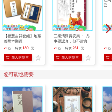
桃花嗎？除非這個人特別享受跟追求一夜情。
所以，宮位內狀況好的，我們可以直接用那個位置。宮位內狀況
不佳的，該如何是好呢？我們可以利用曾說過的，宮位內的宮干
飛化的技巧，例如財帛宮煞、忌太多，我們可以利用財帛宮的宮
干化祿或產生祿存的位置（宮位），當成專屬財位。
【福慧吉祥套組】地藏
三業清淨得安樂 ： 凡
在阿
菩薩本願經
事要認真，但不當真
己
189
261
79
折
特價
元
79
折
特價
元
79
折
利用這樣的方式，可以找到另一個選擇的地方。不過如果化祿跟
祿存所在的宮位一樣有很多煞、忌呢？沒關係，財運不只有財帛
加入購物車
加入購物車
宮可以利用，命宮統管十二宮，個人運勢好、財運也會好，所以
命宮也可以使用，再不行的話，還有代表運氣跟福分的福德宮可
以使用，用這個方法就可以找出我們的真正財位，這是不同於單
您可能也需要
純風水學上的財位，而是個人專屬的。實際上的風水應用需要搭
配個人跟環境才會有用，這也是為何同樣一個地方同樣一間房
子，某甲搬進去後飛黃騰達、某乙卻是官司纏身的原因。
如果希望自己的異性緣、桃花比較多，希望可以多點機會，可以
利用夫妻宮，是不是也可以利用子女宮呢？基本上是可以的，不
過子女宮更適合用在已經有穩定對象或者婚姻關係的人。但是會