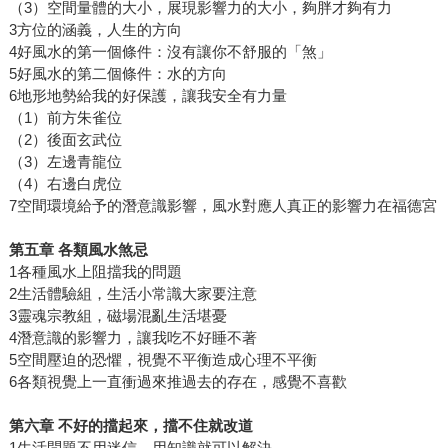
（3）空間量體的大小，展現影響力的大小，夠胖才夠有力
3方位的涵義，人生的方向
4好風水的第一個條件：沒有讓你不舒服的「煞」
5好風水的第二個條件：水的方向
6地形地勢給我的好保護，讓我安全有力量
（1）前方朱雀位
（2）後面玄武位
（3）左邊青龍位
（4）右邊白虎位
7空間環境給予的潛意識影響，風水對應人真正的影響力在福德宮
第五章 各類風水煞忌
1各種風水上阻擋我的問題
2生活體驗組，生活小常識大家要注意
3靈魂宗教組，磁場混亂生活堪憂
4潛意識的影響力，讓我吃不好睡不著
5空間壓迫的恐懼，視覺不平衡造成心理不平衡
6各類視覺上一直衝過來推過去的存在，感覺不喜歡
第六章 不好的擋起來，擋不住就改道
1生活問題不用迷信，用知識就可以解決