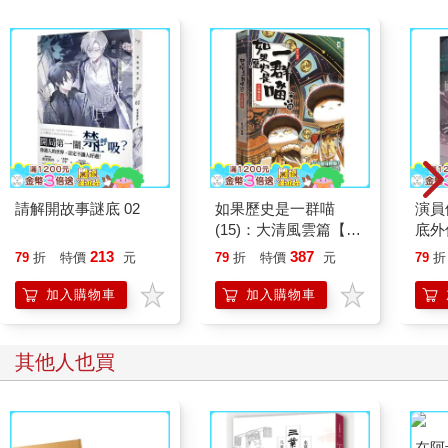
首先，好還要更好，再者，本命盤的財帛宮很好，但是可能運限
情況不佳，所以還是希望能夠增加財運啊！至於好壞的分辨，基
本上當然就是看煞、忌由三方四正匯集進來的多不多，如果三個
以上（包含三個），應該就是比較差的狀況，這時基本上可以不
用看宮位內是否有什麼吉星，或是化祿、化權、化科之類，因為
以財運來說，當財帛宮有好星曜跟好的四化（化祿、化權、化
科），但是又同時出現三個煞、忌，這就是個風雨生信心，衝鋒
陷陣勇敢賺錢去的狀態。原則上真正的大商人跟企業家都是這樣
的情況，想想看，無論是古代的封疆大吏、現代叱吒風雲的商
人，甚至是位高權重的大官，只要是社會上的領導人物，誰不是
請解開故事謎底 02
如果歷史是一群喵
演員
在自己生命中有幾個驚心動魄的故事，有幾段可歌可泣的血淚，
(15)：大清風雲篇【萌
底外
絕不會在一開始就是風光明媚的風景，更不會一開始就是萬人簇
貓漫畫學歷史】
213
387
79
折
特價
元
79
折
特價
元
79
折
擁的地位。所以在實際的論命上，依照筆者的經驗，我們會推敲
他需要注意跟防範的部分，然後鼓勵他勇敢往前，因為風浪中才
加入購物車
加入購物車
有大魚，只要做好準備避免被風浪擊敗，就可以有豐收的機會。
其他人也買
但是在風水中不能這樣，風水是先求安身才能立命，所以要盡可
能求好運降臨跟安穩，別自己找個風雨來練習信心。因此，我們
不用考慮宮位內是否有好的星曜組合，只要遇到煞、忌，基本上
就是不要用了。難道一個人夫妻宮裡有許多桃花星，但是煞、忌
也不少，所以這個人通常爛桃花不少，這樣我們還要催旺他的爛