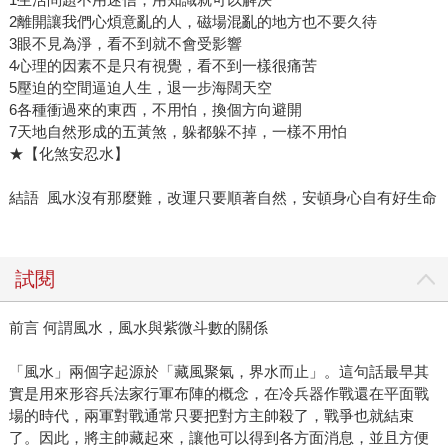
2離開讓我們心煩意亂的人，磁場混亂的地方也不要久待
3眼不見為淨，看不到就不會受影響
4心理的因素不是只有視覺，看不到一樣很痛苦
5壓迫的空間逼迫人生，退一步海闊天空
6各種衝過來的東西，不用怕，換個方向避開
7天地自然形成的五黃煞，躲都躲不掉，一樣不用怕
★【化煞安忍水】
結語 風水沒有那麼難，改運只要順著自然，安頓身心自有好生命
試閱
前言 何謂風水，風水與紫微斗數的關係
「風水」兩個字起源於「藏風聚氣，界水而止」。這句話最早其
實是用來形容兵法家行軍布陣的概念，在冷兵器作戰還在平面戰
場的時代，兩軍對戰通常只要把對方主帥殺了，戰爭也就結束
了。因此，將主帥藏起來，讓他可以得到各方面消息，並且方便