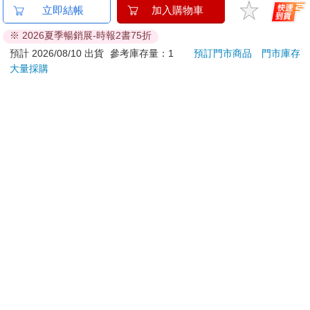
吉伊卡哇 可愛小貼紙-
吉伊卡哇 亞克力鑰匙
MO
利用飛化找到桃花相對旺盛的位置，也就是前面所說的方式催
黃
圈-兔兔
202
旺。但是，如果實際情況若是睡在那個位置最好，但那個地方剛
38
124
95
折
特價
元
95
折
特價
元
200
好是廚房，倒也不用克難地去睡行軍床。風水的重點是讓自己舒
服自在，所以如果地方不適合，可以利用子女宮或是單純催旺就
加入購物車
加入購物車
好，不用真的去睡那個地方。第二種情況則可以歸類為自己的感
情態度與心態，所以一方面利用命盤理解出自己的感情態度，也
可以比照第一種情況，找出方位去改善。但是第二種情況也可能
訂購/退換貨須知
是身邊已經有人了，這時候利用子女宮的效果其實會更好，因為
夫妻宮說的是異性緣分，已經有對象的人就不應該讓異性緣分再
加入金石堂 LINE 官方帳號『完成綁定』，隨時掌握出貨動
增加，兩個人之間的性生活若能提升一下，是可以增進感情的。
態：
當然這一切只是輔助力量，不能完全想利用風水而不改善自己，
如同前面所說風水的力量是我們跟環境的關係，讓我們找到一個
比較適合自己的位置，就像行軍打仗要佔上風，但是如果自己就
是烏合之眾，即使佔了上風，可能也會打敗仗。
最後一種情況，其實反而是我們實際諮詢中最常遇到的，桃花太
提醒您！！
多不知道該怎麼辦，挑來挑去最後總是挑到爛的。這個很妙，通
金石堂及銀行均不會請您操作ATM! 如接獲電話要求您前往
常夫妻宮很旺盛，星曜大爆發，桃花滿滿加上煞、忌一堆。如果
ATM提款機，請不要聽從指示，以免受騙上當！
是這樣的情況，除了自己對感情的態度觀念要改變（我們的名
言，人要吃屎一定是人自己的問題，不是那坨屎的問題），這類