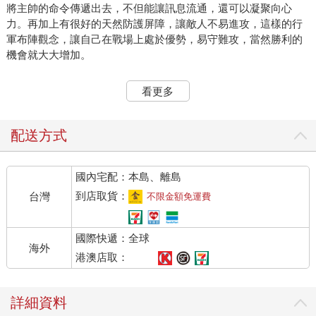
將主帥的命令傳遞出去，不但能讓訊息流通，還可以凝聚向心
力。再加上有很好的天然防護屏障，讓敵人不易進攻，這樣的行
軍布陣觀念，讓自己在戰場上處於優勢，易守難攻，當然勝利的
機會就大大增加。
所有的文明產生都是建構在人類的需要之上，而戰爭這類生死攸
看更多
關的事，往往為人類帶來許多文明發展，如同我們常提到的紫微
斗數中「破軍星」這顆星，其實背後真實的含意是文明的起源、
人類的進步，但往往我們會誤以為他只是破壞。風水的起源，深
配送方式
究原因也是如此，當戰爭結束，進入和平時代，人類一樣需要防
備別人的進攻或是野獸的侵害，因此這些兵法家將原本用在野外
國內宅配：本島、離島
戰場上的兵法布陣概念，逐漸放入建築防禦工事，甚至是宮殿堡
壘，之後當然會慢慢移轉至富豪家族的房舍，以致於最後將技術
到店取貨：
台灣
不限金額免運費
轉移到一般民間居家之內（不打仗了，這些兵法家總是要混口飯
吃，只好把技術轉移到建築工程，但也不是每個人都能標到皇家
國際快遞：全球
的案子，只好有些人跑去承包貴族的案子，當貴族也被搶光了，
海外
就只好往商人的豪宅找生意做，最後真正做不到王公富豪生意
港澳店取：
的，當然就是找平民百姓了）。因此，華人文化圈中真正有風水
這個概念的形成，並且流行，起源於戰國時代，興盛在漢朝，並
詳細資料
且是先有活人的居家環境――陽宅風水學，後面才有死人的長眠