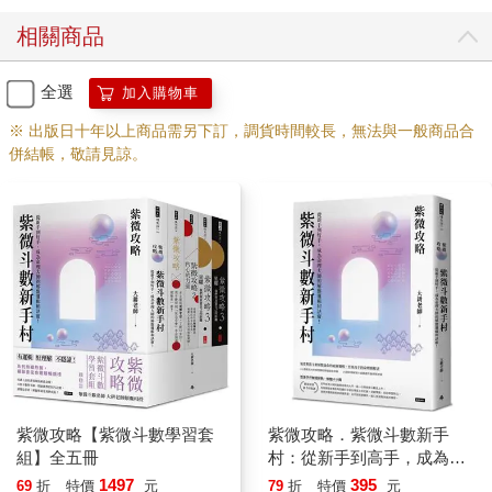
輿學的原因。這樣的技術從原始人時代一直到人類有了文字、文
相關商品
明之後，逐步被記錄整理出來，在春秋戰國那個不斷戰爭的數百
年間發展到最高峰，結合對於天象的預測、人的預測、事件與運
勢變化的預測，發展成一套專門的學術，稱為「奇門遁甲」。其
全選
加入購物車
中「奇門」兩個字說的是方位，「遁甲」說的就是把主帥藏起來
※ 出版日十年以上商品需另下訂，調貨時間較長，無法與一般商品合
的兵法概念，因為甲是十天干的的一個。隨後這套學說慢慢地因
併結帳，敬請見諒。
為戰爭減少而如前面所說，兵法家轉行到其他市場，也將原本用
於戰場的技術做了轉移，將一部分的技術抽離出來，形成我們現
在知道的風水學。由此可知，所謂風水學，其實真正重視的是挑
選好的環境，並創造讓自己可以活得自在、住得快樂的處所。我
越來越快樂，你總是睡不好，一來一往當然你的人生就會倒楣一
點，我的運氣就會比較好，這就是風水對人生的重要性，以及風
水對我們可以產生影響的基本原理。想想看有人總是睡不好、有
黑眼圈、精神不濟，而且脾氣不小、火氣很大，這個人會有好人
緣、好桃花嗎？安穩放好自己的身體、好好睡覺都做不到，如何
成大功立大業，創造有價值的生命，無法安身該如何立命呢？所
以，挑選環境是風水最重要的基本原則。若無法選擇好的環境，
則退一步創造適合自己的環境。如果還有不足的地方，可以利用
紫微攻略【紫微斗數學習套
紫微攻略．紫微斗數新手
各種方式，將環境對我們的災害阻擋起來，或者說將我們自己藏
組】全五冊
村：從新手到高手，成為命
好，不要受到外面環境的影響，就可以逐步改善自己的狀況。
理大師的解盤邏輯和訣竅！
1497
395
69
折
特價
元
79
折
特價
元