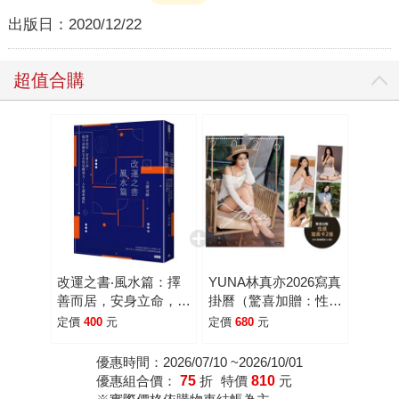
出版日：
2020/12/22
超值合購
改運之書‧風水篇：擇
YUNA林真亦2026寫真
善而居，安身立命，提
掛曆（驚喜加贈：性感
升命盤田宅宮的星曜效
寫真卡2張：共4款，
定價
400
元
定價
680
元
力，人生越來越好
隨機投入）
優惠時間：2026/07/10 ~2026/10/01
優惠組合價：
75
折
特價
810
元