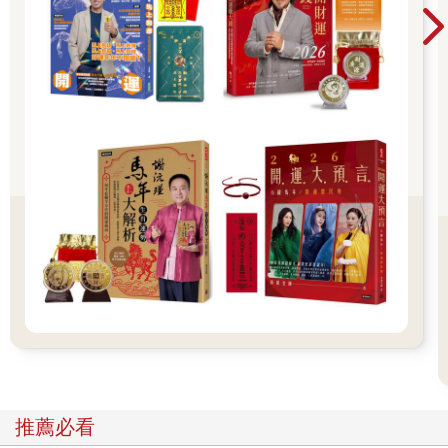
呢？而紫微斗數恰好是一門全方面的命理學，更剛好的是，紫微
斗數從古代占星術十二宮與易經結合的過程中，承襲了風水學的
起源「奇門遁甲」，將之融入其中，所以可以利用紫微斗數，了
解並知道某人目前的居住環境跟風水對他的影響。本書前半段介
紹紫微斗數中田宅宮在風水上對我們的影響，後半段介紹風水的
基本概念應用，並且分析如何簡單地運用紫微斗數的田宅宮與風
水學原理，幫助我們改變自己，改變命運，這是第一本結合紫微
斗數跟風水學應用的書籍，讓紫微斗數的應用不會侷限在算命，
而是真正能夠幫助自己，改變人生。
對於初學者或者第一次購買我的書的人，也不用擔心，現在有很
多免費的排盤app可以下載使用，輸入生辰之後，就能有自己的命
盤，可以依照命盤對應書上所說的內容，為自己做風水上的調
整。2-4先分辨命盤宮位好壞，才能知道自己的需求
我們必須先知道自己的命盤狀況，以及需求，才能對應風水位
置。例如，如果自己的財帛宮不佳，基本上那個財帛宮的位置就
不能使用。這時候可能有人會問：如果財帛宮好才可以使用，那
麼好的財帛宮又何需招財，增加財運呢？
推薦必看