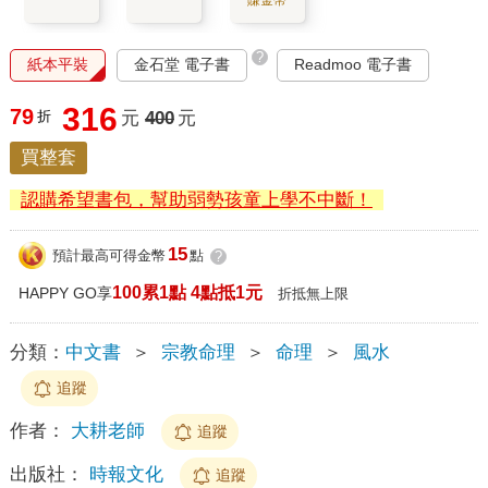
?
紙本平裝
金石堂 電子書
Readmoo 電子書
316
79
折
元
400
元
買整套
認購希望書包，幫助弱勢孩童上學不中斷！
15
預計最高可得金幣
點
?
100累1點 4點抵1元
HAPPY GO享
折抵無上限
分類：
中文書
＞
宗教命理
＞
命理
＞
風水
追蹤
作者：
大耕老師
追蹤
出版社：
時報文化
追蹤