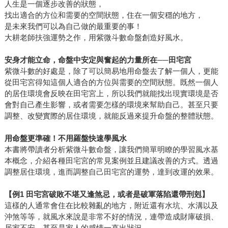
人生是一個逐步改善的狀態，
找出適合的方位和需要的空間狀態，住在一個安穩的地方，
是未來我們可以為自己做的最重要的事！
大耕老師扶強運勢之作，用紫微斗數命盤創造好風水。
安身才能立命，命盤中安定與奮起的力量所在──田宅宮
紫微斗數的好處是，除了可以簡易地用命盤去了解一個人，更能
從田宅宮得知這個人適合的方位與需要的空間狀態。既然一個人
的居住環境會反映在田宅宮上，所以我們就能找出現實環境是否
會對自己產生影響，或者需要怎樣的環境來幫助自己。甚至只要
調整、改變實際的居住環境，就能反過來提升命盤的整體狀態。
用命盤更準確！不用羅盤快速學風水
本書將帶讀者分析紫微斗數命盤，讓我們簡單明瞭的學習風水基
本概念，介紹各種田宅宮的常見案例並且建議改善的方式。透過
調整居住環境，進而調整自己田宅宮的運勢，達到改運的效果。
【例1 田宅宮破敗不堪又逢煞忌，或者是破軍落陷還帶刑剋】
這樣的人通常會住在比較雜亂的地方，附近還有水坑、水溝以及
沖煞等等，就風水來說是非常不好的情況，連帶造成財庫破損、
居家不安、甚至是家人的感情一直出狀況。