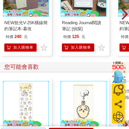
有些小技巧。
感情問題不外乎有對象但是選不到好的，還有的是連對象都沒
NEW拾光V-25K橫線簡
Reading Journal閱讀
NE
有，這時候需要注意命盤上的夫妻宮狀態，許多人是單純的夫妻
約筆記本-暮玫
筆記 [偵探]
約筆
宮缺乏桃花星，感情方面不是不懂得與人相處，要不就是自己根
本不願意接觸異性，或者根本不與追求的人約會，或是總是挑選
240
125
特價
元
特價
元
特價
渣男。我們從實務上看到許多案例，除了夫妻宮實在都是孤寡星
加入購物車
加入購物車
曜，三方四正沒有桃花，運限也很孤寡之外（其實這種狀況很難
達成，命盤上那麼多桃花星，很難完全不碰到，所以通常是其實
身邊有人，只是由於個性問題，沒有給對方機會，或是沒有發現
您可能會喜歡
對方對你示好，人家自然就放棄了）。比較多的是，其實有機
會，只是來的人自己不喜歡，或是因為自己不上心不喜歡，所以
根本沒發現身邊有愛慕自己的人。還有，因為桃花其實多到跟花
卉博覽會一樣，樹大有枯枝，人多有白痴，桃花多、殘花敗柳的
爛桃花也跟著多了。
如果是第一種狀況，跟沙漠一樣只有仙人掌的，完全沒有桃花
的，可以利用跟財帛宮一樣的方式，但是飛化出去的地方最好能
有比較好的桃花星曜，又或是直接利用命盤上的紅鸞星所在位置
（可以不論宮位），但是一樣要注意不能有太多的煞、忌。