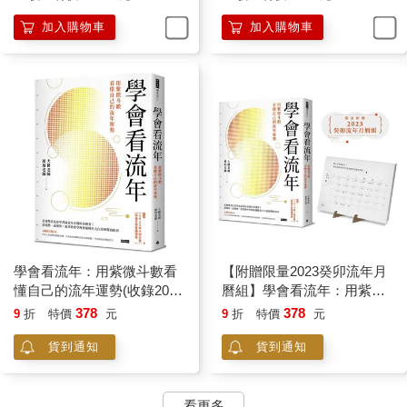
加入購物車
加入購物車
紫微斗數十二宮中的田宅宮，說的就是自己與「家」的關係，包
含了家世背景與家人關係，以及居家環境對我們的影響。而且紫
微斗數中有個很重要的觀念──十二宮是連動的，例如巨門在命宮
的人，他的田宅宮一定有七殺，所以巨門的人雖然心地善良個性
敦厚，跟家人的關係卻往往是緊張的。因為七殺的對面一定是天
府，所以巨門的人會希望在家中受到重視，而這個需要得到重視
的堅持態度，往往會造成與家人的關係容易出問題，因此為何許
多書籍形容巨門星在命宮的人時，會說他內心總是有著一層不安
全感。這就是因為在紫微斗數中，十二宮是彼此連動的關係，宮
位不會單獨存在，你的個性不只是因為命宮是什麼星曜，而是十
二宮內的星曜一起來影響你，所以巨門星的不安其實有一部分來
自於對家的態度。但是換個角度，如果今天他選擇了一個好的居
住環境，讓他感覺自在而溫暖，轉換了田宅宮裡面原本的七殺，
學會看流年：用紫微斗數看
【附贈限量2023癸卯流年月
例如把家布置得很溫馨舒適，像太陰一樣，當太陰在田宅宮的時
懂自己的流年運勢(收錄2023
曆組】學會看流年：用紫微
候，破軍可能會是命宮，對宮會是天相，這個人因為家的溫暖與
年運和月運解析)
斗數看懂自己的流年運勢(收
378
378
9
折
特價
元
9
折
特價
元
安全，讓自己更敢作夢，並且更重視人際關係，是不是跟著命宮
錄2023年運和月運解析)
貨到通知
貨到通知
的星曜就因此轉換了呢？這正是紫微斗數中對於田宅宮在風水上
的應用方法。
看更多