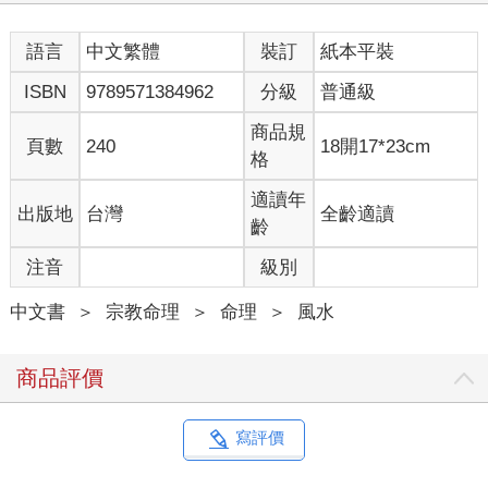
環境――陰宅風水學。一開始先照顧自己，之後覺得自己不夠
好，才把腦筋動到祖先身上。
語言
中文繁體
裝訂
紙本平裝
而兵法家轉型當風水師，也是要各憑本事討生活的，要多方面開
ISBN
9789571384962
分級
普通級
拓市場，所以我們往往可以從經濟學跟歷史的角度找到許多文化
起源的原因，進一步解析出這些文化跟技術的深層成因，進而了
商品規
頁數
240
18開17*23cm
解背後原理。由此可知，其實最早的風水起源是為了讓主帥在戰
格
場上可以住得安心，安心後才可以安身，不但要活下去，還要活
得健康。有了強健體魄、身心靈得到滿足，才能好好打仗，讓自
適讀年
出版地
台灣
全齡適讀
己足以存活，撐到戰爭結束，才能有立命、成就豐功偉業的機
齡
會。但是在戰場上，人可能無法有許多的建築時間跟機會，因此
注音
級別
會大量利用地形跟地勢，選擇好的地理位置跟適合的天然環境，
作為自己的天然防備，或者方便進攻的地點方位。
中文書
＞
宗教命理
＞
命理
＞
風水
例如打仗的時候，進攻方如果背向太陽，就會因為陽光照射在敵
軍的陣地，而清晰地看到對方的形式布局。但是防守方卻需要面
商品評價
對太陽直射自己，造成視力受到陽光照射而不清楚的問題，一來
一往之間就因為環境問題的限制，造成兩軍對陣的失與利。這個
觀念後來逐步轉化成，開店做生意的店面不要坐東向西，會有太
寫評價
陽西曬的問題。所以風水的最原始理論是重視對於地形地物的了
解跟應用，並且需要多方面勘查與推敲，這也是風水學被稱為勘