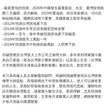
–最新實現的預測：2020年中國發生嚴重瘟疫、水災、臺灣疫情陰
曆三月趨穩，四月解除、2019年愛滋病、癌症有新療法、ISIS恐
怖組織消滅、國際區域勢力重整，美國要建立新世界版圖
–2012年預測台灣房地產下跌
–2014年預測羊年旱災與美國受恐怖攻擊
–2014年～至今，每年準確預測房地產下跌幅度
–2016年預測股市上萬點一年
–2018年預測股市中秋後跌破萬點，人民幣下跌
20歲受教於台灣某大上市公司之御用大師，多年來利用紫微斗數
為自己家族（曾為台灣最大餐飲連鎖店）以及個人生意（台灣最
大羊肉盤商與冷凍食品及餐飲集團）逢凶化吉，創造市場。
本只為有緣人及企業解盤與顧問，40歲時因緣際會得自台灣密教
佛學大師提點，而發願將此千年密術傳播與人，使人可以擁有更
好的人生。長期於部落格發表文章，擅長用現代思維、邏輯性的
語言闡述命理觀念，讓紫微斗數生活化、更易理解，尤其預測推
算趨勢精準，廣受歡迎，文章每月達數萬人次瀏覽，網路教學影
片每月突破10萬瀏覽量。