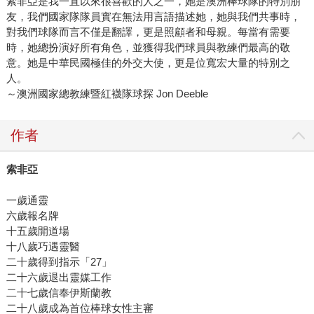
索非亞是我一直以來很喜歡的人之一，她是澳洲棒球隊的特別朋
感，生意人的熱情勇敢沉著，結合為一位胸襟宏闊的出版
友，我們國家隊隊員實在無法用言語描述她，她與我們共事時，
家，出於本身創業艱辛的悲懷，卵翼此刻苦戰無期的創作青
對我們球隊而言不僅是翻譯，更是照顧者和母親。每當有需要
年，建立發表、媒合平台，持續滋育圖文人才庫，服務於公
時，她總扮演好所有角色，並獲得我們球員與教練們最高的敬
意。她是中華民國極佳的外交大使，更是位寬宏大量的特別之
共性。專注市場當下的同時，多往前看一步，多回應周遭沉
人。
默呼求，這種靈魂投資，未知何日可成，果實也非獨享，但
～澳洲國家總教練暨紅襪隊球探 Jon Deeble
今日已成為我們無價典範。
作者
索非亞
一歲通靈
六歲報名牌
十五歲開道場
十八歲巧遇靈醫
二十歲得到指示「27」
二十六歲退出靈媒工作
二十七歲信奉伊斯蘭教
二十八歲成為首位棒球女性主審