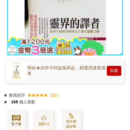
呀哈★吉伊卡哇旋風再起，精選周邊看過
加購
來
★
會員好評
★★★★★（11）
★
168
個人喜歡
寫評價
電子書
喜歡+1
賺金幣