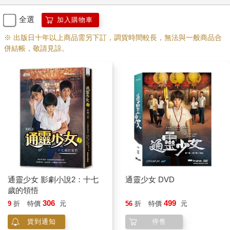
全選
加入購物車
※ 出版日十年以上商品需另下訂，調貨時間較長，無法與一般商品合
併結帳，敬請見諒。
通靈少女 影劇小說2：十七
通靈少女 DVD
歲的領悟
306
499
9
折
特價
元
56
折
特價
元
貨到通知
停售