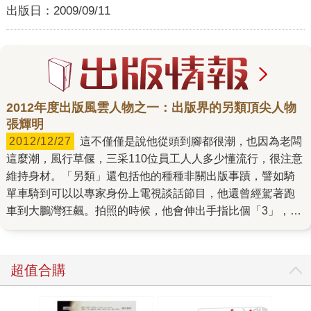
出版日：
2009/09/11
2012年度出版風雲人物之一：出版界的另類頂尖人物
張輝明
2012/12/27
這不僅僅是說他從頭到腳都很潮，也因為老闆
這麼潮，風行草偃，三采110位員工人人多少懂流行，很注意
維持身材。「另類」還包括他的種種非關出版事蹟，譬如騎
單車騎到可以以專家身份上電視談話節目，他還曾經駕著跑
車到大鵬灣狂飆。拍照的時候，他會伸出手指比個「3」，小
萌一下。張輝明確實有風光的理由，三采從美勞工具書專業
戶成功轉型為全方位出版社，這是出版界的一則傳奇，一個
值得寫進出版史的個案。而當你向他討教經營之道，他非要
超值合購
聊李安「少年Pi的奇幻漂流」，講鼎泰豐的小籠包，一個人
去吃還可以點0.5籠之類的事。 人生在世不外乎食衣住行育