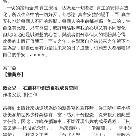
路。
一切的讚頌全歸 真主安拉，因為這一切都是 真主的安排與造
化，所以生命中的一切好歹，都感謝 真主安拉的賜予，而 真主
安拉也給每個人不同的經歷，每個人的生命都是獨一無二的，生
命沒有比較、只有尊重，或許時隔數年我的心境又有不同變化，
但此時此刻是以誠懇的心意，與讀者們分享個人的經驗與心得，
此書的出版正值我三十而立之年，在學著自立站起來之年留下本
書為記，願自己更有力量往未來的日子邁進，也願眾人都能獲得
自己的平安，ammen。
索非亞
【推薦序】
致女兒──在叢林中創造自我成長空間
作者父親 劉仁和
當接到出版社來函邀我為妳的新書寫推薦序時，妳正隨中華小將
赴美參加世界少棒錦標賽，當下感到十分惶恐，從未接到如此重
大任務，因此，昨晚在腦海中，不斷浮現出妳的成長過程：「松
高樂隊──國父紀念館」、「馬來西亞」、「伊斯蘭」、「空手道
黑帶」、「棒協女主審」、「台北大學」、「社工」、「善牧基