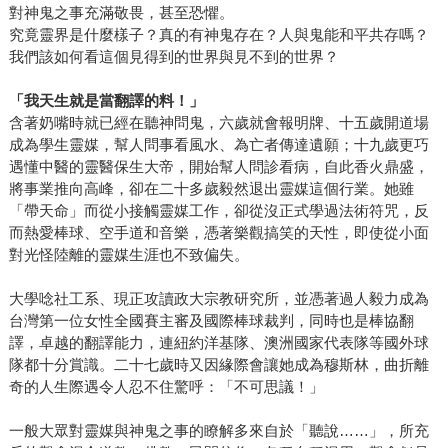
具書，當出版品編到第三十號時，某報社出版記者寫了一篇
對神鬼之事充滿敬畏，甚至恐懼。
「億元出版社」報導，其實張輝明那年還在掙扎，「出版人
究竟靈界是什麼樣子？真的有神鬼存在？人與鬼能和平共存嗎？
我們該如何看這個見得到的世界與見不到的世界？
有兩種，一種編輯出身，一種賣書起家，編輯為理想出書，
偶爾有一兩本賺錢，但沒辦法長久。」張輝明作者出身，內
「我天生就是當翻譯的料！」
心最深沉的渴望是成為畫家，所以他不斷問自己「我是要做
含著奶嘴時就已經在聽神問鬼，六歲就會報明牌、十五歲開道場
文化人、藝術家，還是出版人？做怎樣的出版人？」選擇前
成為學生靈媒，幫人問事看風水、為亡者傳達遺願；十九歲更巧
者，他老師做到退休，一生安穩，三采也將永遠是一個美勞
遇懂中醫的靈醫保生大帝，開始幫人問診看病，自此香火鼎盛，
工具書出版社，直到某一天默默消失，這不就是許多出版社
將事業推向高峰，卻在二十多歲毅然退出靈媒這個行業。她雖
的命運？幾番掙扎，他選擇了後者。 但出版又是什麼？一開
「帶天命」而從小接觸靈媒工作，卻從沒正式學過法術符咒，反
而熱愛棒球、空手道和音樂，憑著樂觀搞笑的天性，即使從小面
始張輝明這樣看待出版，出版比較像拍電影，是有一個想法
對光怪陸離的靈媒生涯也不致偏失。
之後，再由一組團隊去執行的一種共同創作，所以三采前面
一百本書皆採自製，作者掛名三采編輯部。 但他夢想的出版
大學唸社工系、現正攻讀政大宗教研究所，並憑著過人毅力成為
不僅止於此。1999年張輝明買下內湖科學園區三百多坪的廠
台灣第一位女性全國賽主審及國際棒球裁判，同時也是棒協翻
辦，隔年辭去教職，當時三采有員工十六人，非但已擁有攝
譯，卓越的翻譯能力，連紐約洋基隊、澳洲國家代表隊等國外球
影棚，而且還買進九十九張一式一樣的紅椅子，「我看到十
隊都十分賞識。二十七歲時又因緣際會讓她成為穆斯林，曲折離
年之內這些椅子坐滿了人」。為了讓椅子坐滿人，張輝明知
奇的人生際遇令人忍不住驚呼：「不可思議！」
道三采必須拉長戰線，逐步轉型為綜合出版社，「美術是三
一般大眾對靈媒與神鬼之事的瞭解多來自於「聽說……」，所充
采的根，但三采不能只有美術書，也不能只有自製書，就像