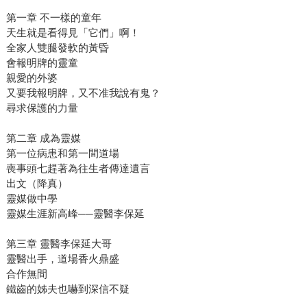
第一章 不一樣的童年
天生就是看得見「它們」啊！
全家人雙腿發軟的黃昏
會報明牌的靈童
親愛的外婆
又要我報明牌，又不准我說有鬼？
尋求保護的力量
第二章 成為靈媒
第一位病患和第一間道場
喪事頭七趕著為往生者傳達遺言
出文（降真）
靈媒做中學
靈媒生涯新高峰──靈醫李保延
第三章 靈醫李保延大哥
靈醫出手，道場香火鼎盛
合作無間
鐵齒的姊夫也嚇到深信不疑