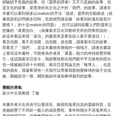
經驗賦予意義的故事。但《靈界的譯者》又不只是她的故事，也
是文化的故事，是置身於此文化之中的「我們」的故事。讀者在
本書可以看到很多以realistic的手法「描述」靈界的生動敘述（就
像我當初訪問索非亞時，也曾經問過這種「妳看到的鬼到底長什
麼樣？」的十足realistic的問題），也可以讀到顛覆人們對靈界之
想像的「真實告白」（就像索非亞在宗教研究所的同學所說的，
妳這本看起來很「迷信」的書原來是要告訴人家不要迷信！）。
看見也罷，看不見也罷，信也罷，迷也罷，讀著索非亞的故事，
而看見了「我們」，是這本書很有價值的一個地方。讀者在書架
上發現這本書時，可能會為作者具「通靈」能力的奇特經歷所吸
引；從認識索非亞至今，我卻覺得那在我們眼中平凡無奇的部分
也一樣被她活得十分精彩。索非亞是我論文的「報導人」，也是
我的朋友，我還希望有一天我可以帶著我那熱愛棒球的孩子去找
她，聽她說另一個，關於她如何成為棒球裁判的故事。
覺醒的勇氣
政大中文系教授 丁敏
本書作者天生具有可以看得見、聽得到鬼界訊息的靈媒特質，這
使她經歷了不同於一般人的成長歷程。童年時期分不清鬼界與人
界的陰陽區隔，但稚嫩靈敏的心靈，非但沒有得到充分的理解與