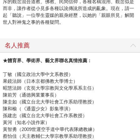
斥的觀念混合道教、佛教、民間信仰，各種名稱混用、觀念似是
鼎泰豐不能只賣小籠包，如果只有小籠包，它早就倒了。」
而非，讓作者從小見多各種以訛傳訛所造成的亂象。現在，請一
所以無論稱他三采創辦人、總經理或董事長，張輝明把自己
起「聽說」一位學生靈媒的親身經歷，以她的「親眼所見」解開
的角色想得很清楚，他要找最好的團隊，充分授權。他必須
世人對神鬼之事的各種疑問。
接納自己讀不懂的書，不可以有個別喜好。為避免太本土
化，三采必須投入版權交易。他要抓住市場脈動，跳進流
行，但又必須走在趨勢之前，投機、抄仿則是兵家大忌。他
名人推薦
要接受公司裡有三個人不事生產，每天看報紙上網，一旦有
需要可隨時派上用場，正所謂「養兵千日，用在一時」。 他
★
體育界、學術界、藝文界聯名真情推薦：
每天必讀報表，看數字的波動帶給張輝明極大的樂趣，「數
字是有靈魂的，看著看著，它會帶給你某種啟示，然後知道
丁敏（國立政治大學中文系教授）
果鏡法師（日本京都佛教大學博士）
接下來該做什麼！」總而結之，便成就三采的四大經營理念
昭慧法師（玄奘大學宗教與文化學系系主任）
──思考/不同的角度；接納/改變的氣度；涵蘊/文化的深度；
陳前芳（通德興業董事長）
創造/流行的彩度。 用實例說明的話，以封面而言，三采的每
陳圭如（國立台北大學社會工作系助理教授）
一本書包括年度目錄都設計五款樣式，然後由全公司票選決
陳和榆（《通靈少女》影集導演）
定。以文學書為例，「文青認定的文學只有一種，但是文學
孫建忠（國立台北大學社會工作系教授）
書至少有幾十種類型」，所以「比《格雷》更精采的小說說
黃河（知名小說作家）
不定明年就出現在三采」。 出版從來不是競爭。「出版有什
黃智勇（2009世運空手道中華代表隊總教練）
蔡怡佳（天主教輔仁大學宗教學系助理教授）
麼好競爭的？」張輝明問。對他來說，出版是創意的從無到