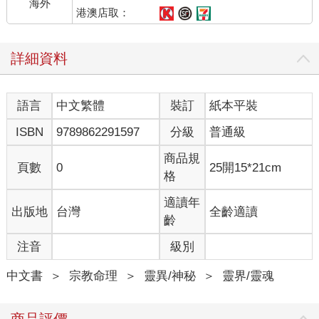
海外
港澳店取：
詳細資料
語言
中文繁體
裝訂
紙本平裝
ISBN
9789862291597
分級
普通級
商品規
頁數
0
25開15*21cm
格
適讀年
出版地
台灣
全齡適讀
齡
注音
級別
中文書
＞
宗教命理
＞
靈異/神秘
＞
靈界/靈魂