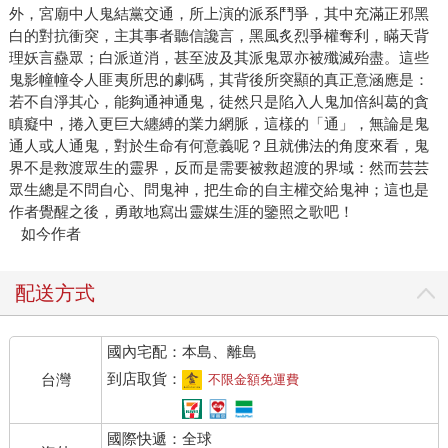
外，宮廟中人鬼結黨交通，所上演的派系鬥爭，其中充滿正邪黑
白的對抗衝突，主其事者聽信讒言，黑風炙烈爭權奪利，瞞天背
理妖言蠱眾；白派道消，甚至波及其派鬼眾亦被殲滅殆盡。這些
鬼影幢幢令人匪夷所思的劇碼，其背後所突顯的真正意涵應是：
若不自淨其心，能夠通神通鬼，徒然只是陷入人鬼加倍糾葛的貪
瞋癡中，捲入更巨大纏縛的業力網脈，這樣的「通」，無論是鬼
通人或人通鬼，對於生命有何意義呢？且就佛法的角度來看，鬼
界不是救渡眾生的靈界，反而是需要被救超渡的界域：然而芸芸
眾生總是不問自心、問鬼神，把生命的自主權交給鬼神；這也是
作者覺醒之後，勇敢地寫出靈媒生涯的鑒照之歌吧！
如今作者
配送方式
國內宅配：本島、離島
到店取貨：
台灣
不限金額免運費
國際快遞：全球