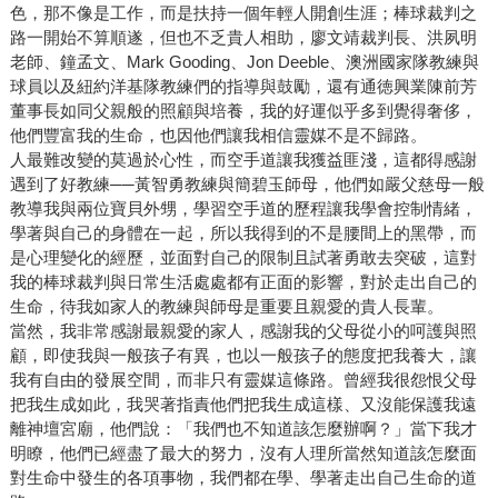
色，那不像是工作，而是扶持一個年輕人開創生涯；棒球裁判之
路一開始不算順遂，但也不乏貴人相助，廖文靖裁判長、洪夙明
老師、鐘孟文、Mark Gooding、Jon Deeble、澳洲國家隊教練與
球員以及紐約洋基隊教練們的指導與鼓勵，還有通徳興業陳前芳
董事長如同父親般的照顧與培養，我的好運似乎多到覺得奢侈，
他們豐富我的生命，也因他們讓我相信靈媒不是不歸路。
人最難改變的莫過於心性，而空手道讓我獲益匪淺，這都得感謝
遇到了好教練──黃智勇教練與簡碧玉師母，他們如嚴父慈母一般
教導我與兩位寶貝外甥，學習空手道的歷程讓我學會控制情緒，
學著與自己的身體在一起，所以我得到的不是腰間上的黑帶，而
是心理變化的經歷，並面對自己的限制且試著勇敢去突破，這對
我的棒球裁判與日常生活處處都有正面的影響，對於走出自己的
生命，待我如家人的教練與師母是重要且親愛的貴人長輩。
當然，我非常感謝最親愛的家人，感謝我的父母從小的呵護與照
顧，即使我與一般孩子有異，也以一般孩子的態度把我養大，讓
我有自由的發展空間，而非只有靈媒這條路。曾經我很怨恨父母
把我生成如此，我哭著指責他們把我生成這樣、又沒能保護我遠
離神壇宮廟，他們說：「我們也不知道該怎麼辦啊？」當下我才
明瞭，他們已經盡了最大的努力，沒有人理所當然知道該怎麼面
對生命中發生的各項事物，我們都在學、學著走出自己生命的道