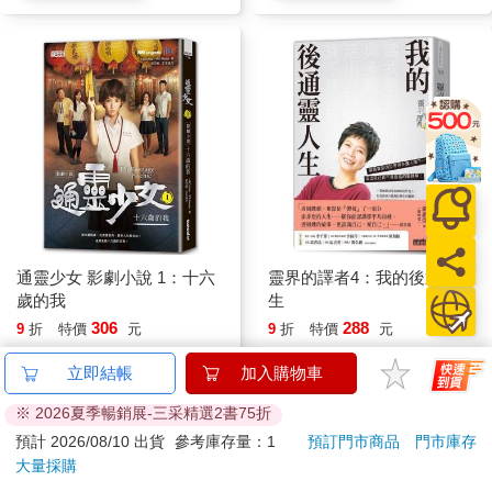
通靈少女 影劇小說 1：十六
靈界的譯者4：我的後通靈人
歲的我
生
306
288
9
折
特價
元
9
折
特價
元
貨到通知
貨到通知
立即結帳
加入購物車
※ 2026夏季暢銷展-三采精選2書75折
看更多
預計 2026/08/10 出貨
參考庫存量：1
預訂門市商品
門市庫存
大量採購