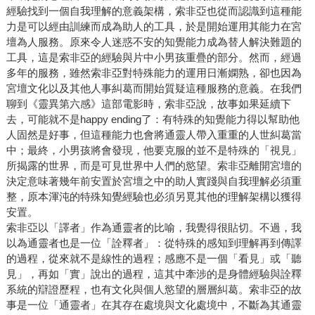
經驗找到一個自我理解的意義架構，索非亞也從而認識到這種能
力是可以經由訓練而成為助人的工具，於是開始運用其能力在宮
壇為人服務。原來令人迷惑不安的知覺能力成為替人解決難題的
工具，這是索非亞的經驗與片中小男孩重疊的部分。然而，經過
多年的服務，雖然索非亞對特殊能力的運用日漸嫻熟，卻也因為
宮壇文化以及其他人事糾葛而開始質疑這種服務的意義。在我們
聊到《靈異第六感》這部電影時，索非亞說，故事如果延續下
去，可能就不是happy ending了：有特殊的知覺能力得以幫助他
人固然是好事，但這種能力也會將通靈人帶入重重的人世糾葛當
中；最終，小男孩將會發現，他要克服的並不是特殊的「視見」
所揭露的世界，而是可見世界中人們的慾望。索非亞離開宮壇的
決定意味著幾年前安置於宮壇之中的助人實踐與自我理解必須重
整，原本渾沌的特殊知覺經驗也必須另覓其他的理解架構以獲得
安置。
索非亞以「譯者」作為通靈者的比喻，我覺得很貼切。不過，我
以為通靈者也是一位「詮釋者」：從特殊的感知到理解再到傳譯
的過程，從來就不是線性的過程；感應不是一個「看見」或「聽
見」，再如「實」說出的過程，這其中牽涉的是身體經驗與詮釋
系統的辯證歷程，也有文化與個人慾望的層層糾葛。索非亞的故
事是一位「通靈者」在其存在處境與文化處境中，不斷為其通靈