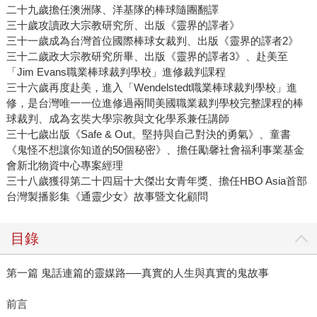
二十九歲擔任澳洲隊、洋基隊的棒球隨團翻譯
三十歲攻讀政大宗教研究所、出版《靈界的譯者》
三十一歲成為台灣首位國際棒球女裁判、出版《靈界的譯者2》
三十二歲政大宗教研究所畢、出版《靈界的譯者3》、赴美至
「Jim Evans職業棒球裁判學校」進修裁判課程
三十六歲再度赴美，進入「Wendelstedt職業棒球裁判學校」進
修，是台灣唯一一位進修過兩間美國職業裁判學校完整課程的棒
球裁判、成為玄奘大學宗教與文化學系兼任講師
三十七歲出版《Safe & Out。堅持與自己對決的勇氣》、童書
《鬼怪不想讓你知道的50個秘密》、擔任勵馨社會福利事業基金
會新北物資中心專案經理
三十八歲獲得第二十四屆十大傑出女青年獎、擔任HBO Asia首部
台灣製播影集《通靈少女》故事暨文化顧問
目錄
第一篇 鬼話連篇的靈媒路──真實的人生與真實的鬼故事
前言