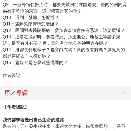
Q9：一般外宿住飯店時，都要先敲房門才能進去、邊間的房間容
易有不乾淨的東西，這些傳言是真的嗎？
Q10：遇到「發爐」怎麼辦？
Q11：遇到鬼壓床時怎麼辦？
Q12：民間對去醫院探病、參加喪事法會多有忌諱，該怎麼辦？
Q13：通常在搬家時，要看時辰、拜土地公、地基主等諸多規
矩，是否有其必要？另，真的有土地公等神明存在嗎？
Q14：鬼都長什麼樣子？都穿白衣嗎？真的沒有腳嗎？厲鬼真的
都是穿紅衣向人復仇嗎？
Q15：靈媒都是怎麼跟靈溝通的？
作者後記
序／導讀
【作者後記】
我們都學著走出自己生命的道路
過去的十五年發生很多事，來得太急太多，時常會回想：「是不