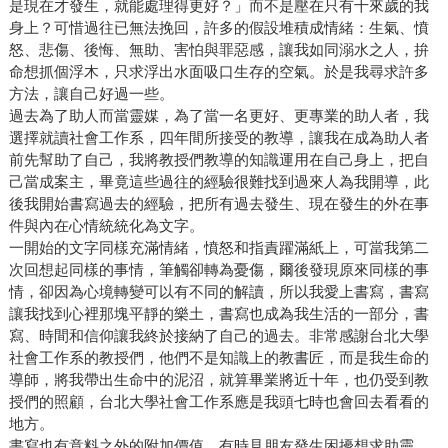
是現在才發生，就能處理得更好？」而不是壓在只有十來歲的我
身上？可惜過往已無法挽回，許多的假設堆積成情緒：生氣、憤
怒、悲傷、後悔、無助、害怕與罪惡感，讓我如同溺水之人，拚
命想抓個浮木，只求浮出水面吸口生存的空氣。於是我尋求許多
方法，讓自己好過一些。
過去為了助人而當靈媒，為了當一名更好、更專業的助人者，我
選擇就讀社會工作系，四年間所接受的教導，讓我在成為助人者
前先幫助了自己，我將教授們教導的知識運用在自己身上，把自
己當成案主，畢竟這些過往的經驗很難找到過來人為我開導，此
後我開始書寫過去的經驗，把所有過去發生、現在發生的外在事
件與內在心情統統化為文字。
一開始的文字同樣充滿情緒，憤怒和指責躍滿紙上，可當我第二
次回想起同樣的事情，筆觸卻轉為憂傷，爾後發現原來同樣的事
情，卻因為心境轉變可以有不同的解讀，所以我愛上書寫，書寫
讓我找到心裡那塊平靜的樂土，書寫也成為我生活的一部分，書
寫、時間和信仰讓我終於接納了自己的過去。非常感謝台北大學
社會工作系的教授們，他們不是知識上的教書匠，而是我生命的
導師，將我帶出生命中的泥沼，就算畢業將近十年，也仍受到教
授們的照顧，台北大學社會工作系應是我頭七時也會回去看看的
地方。
書寫也有意料之外的附加價值，有時見朋友發生困擾想求助靈