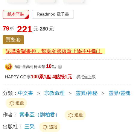
紙本平裝
Readmoo 電子書
221
79
折
元
280
元
買整套
認購希望書包，幫助弱勢孩童上學不中斷！
10
預計最高可得金幣
點
?
100累1點 4點抵1元
HAPPY GO享
折抵無上限
分類：
中文書
＞
宗教命理
＞
靈異/神秘
＞
靈界/靈魂
追蹤
作者：
索非亞（劉柏君）
追蹤
出版社：
三采
追蹤