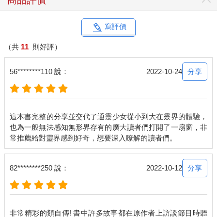
商品評價
寫評價
（共
11
則好評）
分享
56********110 說：
2022-10-24
這本書完整的分享並交代了通靈少女從小到大在靈界的體驗，
也為一般無法感知無形界存有的廣大讀者們打開了一扇窗，非
分享
82********250 說：
2022-10-12
非常精彩的類自傳! 書中許多故事都在原作者上訪談節目時聽