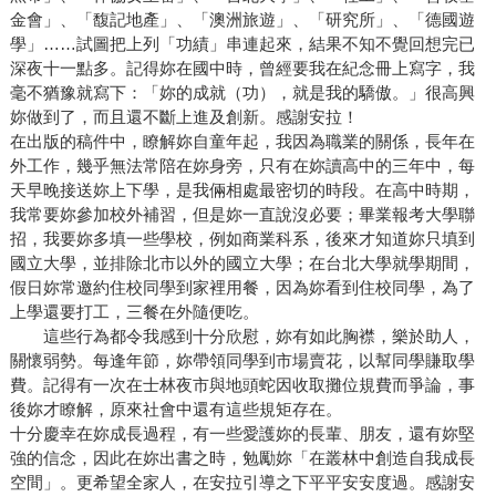
金會」、「馥記地產」、「澳洲旅遊」、「研究所」、「德國遊
學」……試圖把上列「功績」串連起來，結果不知不覺回想完已
深夜十一點多。記得妳在國中時，曾經要我在紀念冊上寫字，我
毫不猶豫就寫下：「妳的成就（功），就是我的驕傲。」很高興
妳做到了，而且還不斷上進及創新。感謝安拉！
在出版的稿件中，瞭解妳自童年起，我因為職業的關係，長年在
外工作，幾乎無法常陪在妳身旁，只有在妳讀高中的三年中，每
天早晚接送妳上下學，是我倆相處最密切的時段。在高中時期，
我常要妳參加校外補習，但是妳一直說沒必要；畢業報考大學聯
招，我要妳多填一些學校，例如商業科系，後來才知道妳只填到
國立大學，並排除北市以外的國立大學；在台北大學就學期間，
假日妳常邀約住校同學到家裡用餐，因為妳看到住校同學，為了
上學還要打工，三餐在外隨便吃。
這些行為都令我感到十分欣慰，妳有如此胸襟，樂於助人，
關懷弱勢。每逢年節，妳帶領同學到市場賣花，以幫同學賺取學
費。記得有一次在士林夜市與地頭蛇因收取攤位規費而爭論，事
後妳才瞭解，原來社會中還有這些規矩存在。
十分慶幸在妳成長過程，有一些愛護妳的長輩、朋友，還有妳堅
強的信念，因此在妳出書之時，勉勵妳「在叢林中創造自我成長
空間」。更希望全家人，在安拉引導之下平平安安度過。感謝安