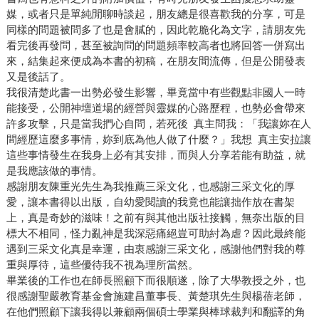
媒，或者只是單純閒聊時談起，朋友總是很喜歡我的分享，可是
同樣的問題被問多了也是會膩的，因此乾脆化為文字，請朋友先
看完後再發問，甚至被詢問的問題頻率較高者也將回答一併寫出
來，結集起來便成為本書的初稿，在朋友間流傳，但是公開發表
又是後話了。
我很清楚此書一出勢必發生影響，畢竟當中有些觀點非國人一時
能接受，公開神壇道場的經營與靈媒的心路歷程，也勢必會帶來
許多攻擊，只是當我捫心自問，若死後 真主問我：「我讓妳在人
間經歷這麼多事情，妳到底為他人做了什麼？」我想 真主安拉讓
這些事情發生在我身上必有其安排，而與人分享若能有助益，就
是我應該做的事情。
感謝朋友陳重光先生為我推薦三采文化，也感謝三采文化的厚
愛，讓本書得以出版，自幼愛閱讀的我竟也能讓拙作放在書架
上，真是奇妙的滋味！之前有與其他出版社接觸，無奈出版的目
標大不相同，怪力亂神是我深惡痛絕豈可助紂為虐？因此最終能
遇到三采文化真是幸運，由衷感謝三采文化，感謝他們對我的尊
重與厚待，這些優待我不視為理所當然。
畢業後的工作也在師長照顧下而很順遂，除了大學教授之外，也
很感謝聖嚴教育基金會施建昌董事長、黃楚琪先生與楊蓓老師，
在他們照顧下讓我得以兼顧兩個碩士學業與棒球裁判和翻譯的角