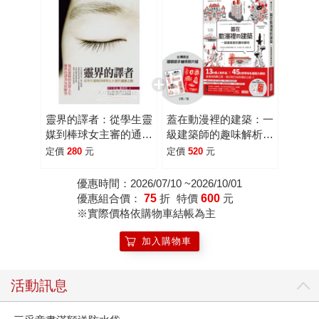
樂，所以你很難不碰到三采的書，三采的書深入大眾生活，
走進每一個家庭，但每一個人對三采總有不同的描述。 說到
烹飪、美容、瘦身、按摩、養生，就一定少不了三采的《改
變2萬人的PUSH美腿技術》《速效按摩輕圖典》《熱量速查
輕經典》《空腹力革命》《絕不失敗的電子鍋蛋糕麵包》
……2012年代表作當然是《精.瘦.美KIMIKO`S明星指定美型
課》，KIMIKO尋尋覓覓三年才找到三采願意為她出這本書。
靈界的譯者：從學生靈
蓋在動漫裡的建築：一
《BRAND名牌誌》為名牌控時尚咖必讀。《創意市集101》
媒到棒球女主審的通靈
級建築師的趣味解析
帶動台灣創意與創作熱潮至今，「三采插畫市集2012年台北
之路
（附【台灣限定】建築
定價
280
元
定價
520
元
書展交流貿易平台」更展現它培養作者與創作者的企圖與決
師手繪明信片組）
心。 曾經它藉由一本《雅子妃》跨進人文書領域，跌破業界
優惠時間：2026/07/10 ~2026/10/01
優惠組合價：
75
折
特價
600
元
眼鏡。精神科醫生鄧惠文的第一本暢銷書《寂寞收據》始於
※實際價格依購物車結帳為主
三采。筆記女王Ada之前，沒人料到「手帳活用術」需求之
甚。《銀座媽媽桑說話術》《黑道商學院》《月薪兩萬二也
加入購物車
要存到錢！》《下班後的黃金八小時》《靈界的譯者》《身
體調教聖經》《生命最後一個月的花嫁》《我的孤兒寶貝》
活動訊息
……都是三采打造的暢銷書。 國、高中女生熱愛的「癮閱
讀」書系以歡樂的輕小說為基調，穿越、奇幻或填補現實生