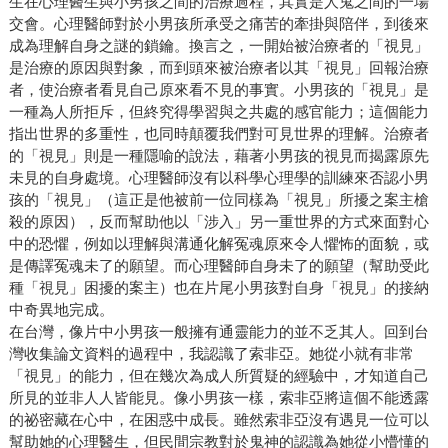
生在心理醫生與小男孩之間的治療過程，其實是人鬼之間的一場
交會。心理醫師對於小男孩所承受之痛苦的牽掛與陪伴，到後來
成為理解自身之謎的鎖鑰。換言之，一開始被治療者的「視見」
是治療的原因與對象，而到頭來被治療者以其「視見」回報治療
者，使治療者看見自己原來看不見的事實。小男孩的「視見」是
一種為人所拒斥，但終究得學習與之共處的感官能力；這個能力
指出世界的多重性，也同時顛覆我們對可見世界的理解。治療者
的「視見」則是一種隱喻的說法，藉著小男孩的視見而揭露原先
未見的自身處境。心理醫師沒有以科學心理學的訓練來否認小男
孩的「視見」（這正是他被前一位同樣為「視見」所擾之案主槍
殺的原因），反而幫助他以「涉入」另一重世界的方式來面對心
中的恐懼，例如以理解與溝通化解冤魂原來令人懼怖的面貌，或
是傳譯冤魂未了的願望。而心理醫師自身未了的願望（幫助受此
種「視見」困擾的案主）也在片尾小男孩對自身「視見」的接納
中奇異地完成。
在台灣，像片中小男孩一般擁有通靈能力的並不乏其人。回到台
灣收集論文資料的過程中，我認識了索非亞。她從小就有非常
「視見」的能力，但在幾次為成人所質疑的經驗中，才知道自己
所見的並非人人皆能見。像小男孩一樣，索非亞將這個不能透露
的祕密藏在心中，在困惑中成長。雖然索非亞沒有遇見一位可以
幫助她的心理醫生，但民間宗教對於鬼神的認識為她從小懵懂的