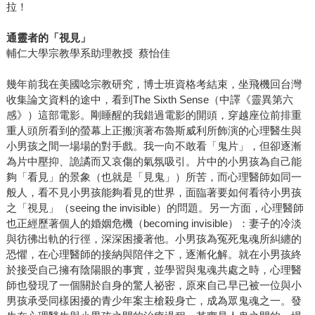
拉！
通靈者的「視見」
輔仁大學宗教學系助理教授 蔡怡佳
幾年前我在美國唸宗教研究，博士班資格考結束，坐飛機回台灣
收集論文資料的途中，看到The Sixth Sense（中譯《靈異第六
感》）這部電影。剛睡醒的我錯過電影的開頭，穿越座位前排重
重人頭所看到的螢幕上正搬演著布魯斯威利所飾演的心理醫生與
小男孩之間一場場的對手戲。我一向不敢看「鬼片」，但卻逐漸
為片中壓抑、詭譎而又哀傷的氣氛吸引。片中的小男孩為自己能
夠「看見」的景象（也就是「見鬼」）所苦，而心理醫師如同一
般人，看不見小男孩能夠看見的世界，面臨著要如何看待小男孩
之「視見」（seeing the invisible）的問題。另一方面，心理醫師
也正經歷著個人的婚姻危機（becoming invisible）：妻子的冷淡
與彷彿出軌的行徑，深深困擾著他。小男孩為冤死鬼魂所糾纏的
恐懼，在心理醫師的接納與陪伴之下，逐漸化解。就在小男孩終
於接受自己擁有陰陽眼的事實，並學習與鬼魂共處之時，心理醫
師也發現了一個關於自身的驚人祕密，原來自己早已被一位與小
男孩承受同樣困擾的青少年案主槍殺身亡，成為眾鬼魂之一。發