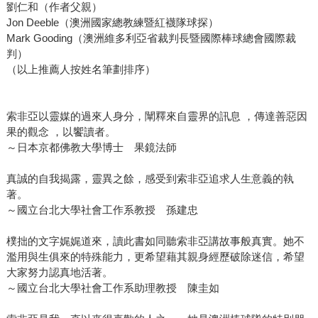
劉仁和（作者父親）
有，是長出來的，不是市場本來需要的東西，「就像李安的
Jon Deeble（澳洲國家總教練暨紅襪隊球探）
電影，不管景氣怎樣，就是會賣」。如果把市場想成你死我
Mark Gooding（澳洲維多利亞省裁判長暨國際棒球總會國際裁
活、相互擠壓的競爭，「出版就沒有明天」。他也從來不擔
判）
心電子書，「你要觀察，去瞭解，但不能動，不能跳進
（以上推薦人按姓名筆劃排序）
去」，只要擁有內容，張輝明相信「到最後是人家來找
你」。 大環境霜寒雪重，張輝明當然明白，所以更要微笑著
面對，「2013年會更艱辛，但我們知道自己要做什麼」。 張
索非亞以靈媒的過來人身分，闡釋來自靈界的訊息 ，傳達善惡因
果的觀念 ，以饗讀者。
輝明小檔案： 1958年八二三砲戰前夕在金門出生；1976年來
～日本京都佛教大學博士 果鏡法師
台；1982年畢業於國立臺師大美術系西畫組，除獲畢業展水
彩第一名外，多次入選臺陽美展。曾擔任十年專任資深教師
真誠的自我揭露，靈異之餘，感受到索非亞追求人生意義的執
教職生涯。 1990年創立三采文化，2004年創辦BRAND名牌
著。
誌，現任三采文化集團董事長。著有《平面廣告設計編排與
～國立台北大學社會工作系教授 孫建忠
構成》《展示設計實務》《手繪POP廣告》系列等相關廣告
設計專業書籍二十多本作品，十年間蔚為風潮，素有「手繪
樸拙的文字娓娓道來，讀此書如同聽索非亞講故事般真實。她不
濫用與生俱來的特殊能力，更希望藉其親身經歷破除迷信，希望
POP教主」之謂。 「2012年出版風雲人物」得獎原因： 關
大家努力認真地活著。
鍵物種，支持著生態多樣性、繁盛共生；慷慨付出的成員，
～國立台北大學社會工作系助理教授 陳圭如
著眼社群整體、長遠發展，將同業競爭心防化為互助共濟的
活力，在景氣低谷耕耘高峰的契機。藝術家的孤獨細膩敏