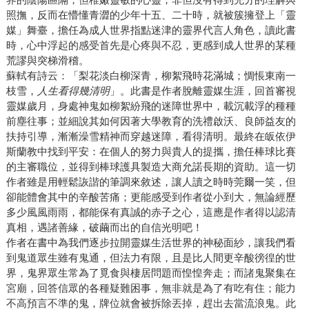
照撫，反而在懵懂青澀的少年十五、二十時，就被簇擁登上「靈
媒」舞臺，擔任為成人世界指點迷津的靈界代言人角色，讀此書
時，心中浮起的感受首先是心疼與不忍，更感到成人世界的某種
荒謬與突梯滑稽。
蘇軾有詩云：「梨花淡白柳深青，柳絮飛時花滿城；惆悵東南一
枝雪，
人生看得幾清明
」。此書是作者脫離靈媒生涯，回首審視
靈媒歲月，身處神鬼如柳絮紛飛的迷障世界中，載沉載浮的種種
前塵往事；並細說其如何因著大學教育的洗禮啟沃、良師益友的
扶持引導，漸漸澡雪精神而穿越迷障，看得清明。最終在皈依伊
斯蘭教中找到平安：在個人的努力與貴人的提攜，擔任棒球比賽
的主審職位，並得到棒球護具製造大商允諾長期的資助。這一切
作者雖是用輕鬆詼諧的筆調來敘述，讓人讀之時時莞爾一笑，但
卻能體會其中的辛酸苦痛；更能感受到作者從小到大，無論經歷
多少風風雨雨，都能保有真誠的赤子之心，這應是作者得以認清
真相，遇諸善緣，破繭而出的自信光明吧！
作者在書中為我們逐步拉開靈媒生活世界的神秘面紗，讓我們看
到鬼道眾生雖有鬼通，但法力有限，且是比人間更辛酸徬徨的世
界，鬼界眾生常為了覓食與棲居問題而惶惶奔走；而諸鬼聚集在
宮廟，回答信眾的各種疑難困事，無非就是為了有吃有住；能力
不高預言不準的鬼，牌位就會被拆除丟掉，趕出去當流浪鬼。此