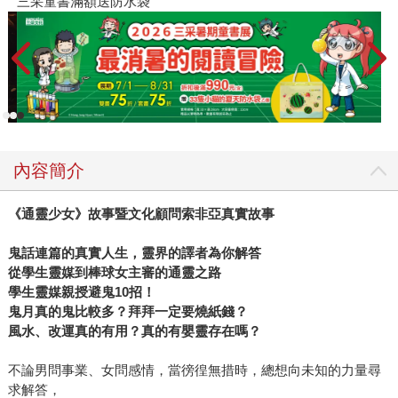
三采童書滿額送防水袋
活不滿，譬如「女尊文」的《八夫臨門》系列，成功條件來
自「對的封面＋對的內容」，不時附贈小禮物帶來意外的驚
喜。 它還擅長操作商品書，與agnes b合作的《COOKBOOK
經典蛋糕》以一套甜點叉誘惑讀者；精緻如詩的《SUPER
JUNIOE 7週年巴黎戀人寫真書》則讓粉絲跌入一個深深的美
男夢裡。 不過從韓國引進的知識漫畫「尋寶記」系列方才是
三采的鎮社之寶，這套小學生必讀漫畫當初被多家出版社以
「不像漫畫」為由拒於門外。 如今三采自製的健康書也已經
內容簡介
反銷到日本、韓國。 經營理念：思考、接納、涵蘊、創造 張
輝明來自金門，他的父親是「喊玲瓏，賣雜細」的商販，生
《通靈少女》故事暨文化顧問索非亞真實故事
養了一個繼承其生意頭腦又有藝術天份，到台灣念師大美術
系的兒子。美術系水彩第一名畢業後張輝明選擇到高職任
鬼話連篇的真實人生，靈界的譯者為你解答
從學生靈媒到棒球女主審的通靈之路
教，當時廣告設計、印刷設計沒有課本，為授課需要，他就
學生靈媒親授避鬼10招！
自己編寫一本然後找人出版，沒想到反應熱烈，再接再勵編
鬼月真的鬼比較多？拜拜一定要燒紙錢？
寫第二本，卻因為版稅問題，加上因緣際會遇到一位印刷社
風水、改運真的有用？真的有嬰靈存在嗎？
老闆，於是自費出版，書才開賣兩個月就還掉三十萬印刷費
還大有盈餘，這就是張輝明踏進出版的第一步。 1990年成立
不論男問事業、女問感情，當徬徨無措時，總想向未知的力量尋
三采，也繼續教書，出版自己的美術設計書及自製的美勞工
求解答，