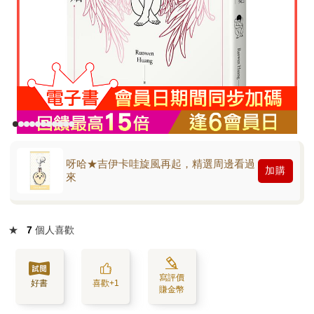
呀哈★吉伊卡哇旋風再起，精選周邊看過
加購
來
★
7
個人喜歡
寫評價
好書
喜歡+1
賺金幣