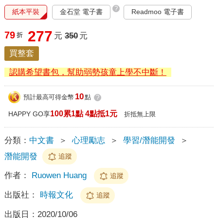
?
紙本平裝
金石堂 電子書
Readmoo 電子書
277
79
折
元
350
元
買整套
認購希望書包，幫助弱勢孩童上學不中斷！
10
預計最高可得金幣
點
?
100累1點 4點抵1元
HAPPY GO享
折抵無上限
分類：
中文書
＞
心理勵志
＞
學習/潛能開發
＞
潛能開發
追蹤
作者：
Ruowen Huang
追蹤
出版社：
時報文化
追蹤
出版日：
2020/10/06