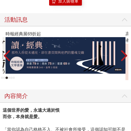
加入購物車
活動訊息
時報經典展69折起
高
者
內容簡介
這個世界的愛，永遠大過於恨
而你，本身就是愛。
「當你認為自己格格不入、不被社會所接受，這個認知可能不是