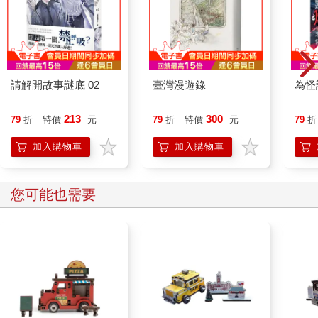
的對象。所以總結來說：人們觀念裡以為自己的身體會受到外靈
的侵入，進而變得無法掌控自己的身體的「附身」基本上是不存
在的。現下大部份的「附身」其實是透過意識操控進而達到支配
你的身體的目的。如果了解這個道理的話，那麼就會清楚地知道
這是有解決方法的。你可以嘗試著把自己身體的主權找回來，找
到自己的聲音，做一些自己喜歡做的事，當一個靈魂開始喜歡自
請解開故事謎底 02
臺灣漫遊錄
為怪
己的時候，他也會漸漸地產生自我意識感，進而拉回自己的主
權。若是你的周遭有這樣子的朋友，你可以多花點時間幫他們找
213
300
79
折
特價
元
79
折
特價
元
79
折
到自己。若是你覺得身陷其境的話，那麼你可以先學著使用一些
加入購物車
加入購物車
可以鎮定自己的情緒與心智的方法，讓你先遠離恐懼。可能是透
過宗教的輔助或是任何醫療的幫助，但重要的是先找到讓自己的
心情平靜的方法，好讓自己遠離那種害怕被附身的恐懼，然後再
您可能也需要
慢慢地開發自己的喜好與興趣以穩定自己靈魂與身體的連結。記
得，這是專屬於你的身體，不要一昧地賦予恐懼力量，而是要找
回你身體的主權。因為當你愈來愈了解自己的時候，自然而然地
就沒有任何的靈魂可以任意操控你做任何事喔。
閱讀「暗示」（Reading the sign）
前兩天在跟朋友聊天的時候，朋友突然問道：「那些在死的時候