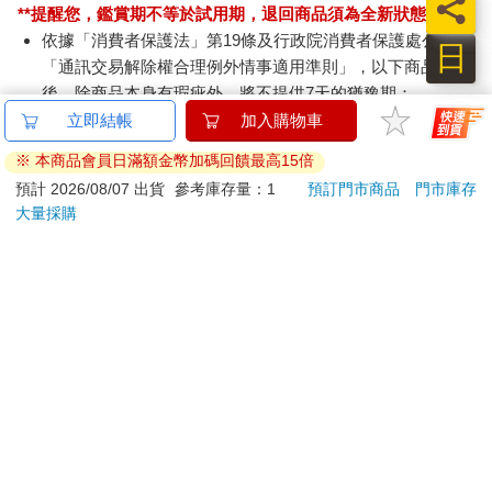
員
**提醒您，鑑賞期不等於試用期，退回商品須為全新狀態**
如果你到現在還不太清楚怎麼閱讀暗示。我要說的是：不用擔
依據「消費者保護法」第19條及行政院消費者保護處公告之
日
心，因為你的靈魂導師一定會一直不厭其煩地，不管需要多久的
「通訊交易解除權合理例外情事適用準則」，以下商品購買
時間都會想盡辦法地把暗示透過不同的人、事、物呈現到你的面
後，除商品本身有瑕疵外，將不提供7天的猶豫期：
前，直到你了解為止。今天我給各位的建議是：如果你還自認是
易於腐敗、保存期限較短或解約時即將逾期。（如：生
立即結帳
加入購物車
麻瓜，根本學不會怎麼閱讀暗示的話，那麼你可以像我朋友這
鮮食品）
樣：如果同樣的事情在短時間內（一般約莫一個禮拜內）同時發
※ 本商品會員日滿額金幣加碼回饋最高15倍
依消費者要求所為之客製化給付。（客製化商品）
生三次的話，那就是一個暗示。例如：你最近不管到什麼地方做
預計 2026/08/07 出貨
參考庫存量：1
預訂門市商品
門市庫存
報紙、期刊或雜誌。（含MOOK、外文雜誌）
什麼事都會注意到「初衷」兩字，那麼你就可以趁機審視一下自
大量採購
經消費者拆封之影音商品或電腦軟體。
己的初衷。另一個例子是：7我認識一個人說「彩虹」對他已逝的
妻子具有很深層的意義，所以每當他看到彩虹的時候，就如同他
非以有形媒介提供之數位內容或一經提供即為完成之線
已逝的妻子告訴他說「我過得很好」。那是他們夫妻倆的連結，
上服務，經消費者事先同意始提供。（如：電子書、電
也是只屬於他們兩個人的暗示，因為彩虹對我來說就沒有任何的
子雜誌、下載版軟體、虛擬商品…等）
意義。
已拆封之個人衛生用品。（如：內衣褲、刮鬍刀、除毛
刀…等）
所以如果大家有興趣的話，就不要等到死後才發現這些一直存在
若非上列種類商品，均享有到貨7天的猶豫期（含例假
在身邊的暗示，你們可以從現在就去注意到這些隱藏在身邊的暗
日）。
示。這些暗示的存在一般是了幫助你走向人生未來的道路，同樣
辦理退換貨時，商品（組合商品恕無法接受單獨退貨）必須
的事情可能透過不同的人、事、物在某一段時間內一直呈現到你
是您收到商品時的原始狀態（包含商品本體、配件、贈品、
的面前。這個情況下就很可能是你的靈魂導師要給你的暗示喔。
保證書、所有附隨資料文件及原廠內外包裝…等），請勿直