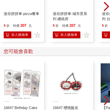
還沒完成自己功課的人，當他們在安排自己下輩子的功課與藍圖
時，會不會有那種我下輩子一定要做好，不可以再出一樣差錯的
心情？」
迷你拼拼車-pizza餐車
迷你拼拼車-城市景系
迷你
列 總統府
列 台
我回答：「那是當然的。因為靈魂其實很聰明。他們會給自己在
207
207
9
折
特價
元
9
折
特價
元
9
折
人生的道路上安排很多的提示卡、暗號，有時候甚至還會安排貴
人的出現來協助他們克服功課。」
加入購物車
加入購物車
朋友再問：「如果這是真的，那又為什麼人們無法克服生命中的
種種難題呢？」
您可能會喜歡
因為我們是靈魂的時候是處在一種全知（All-Knowing）的狀況，
他們會依照累世的經歷了解自身最可能會遇到的問題來安排這一
輩子最適合的暗示與幫助。只不過一旦人們投胎之後就會失去這
種全知而過度受到大腦邏輯的控制，我們會認為凡是不能用邏輯
解釋的存在都不能夠相信。此外，我們還會過度緊抓著自己的情
緒與故事不放，導致於我們會忽略呈現在我們面前的暗示與幫
助。「暗示」其實有很多種顯化的方式，每個人得到暗示的方式
也不一樣。拿我來舉例：我只要看到無限（infinity）的符號就會
莫名地感到安定。所以當我不確定或是不肯定時，這樣的符號出
16647 Birthday Cake
16647 櫻桃飯友
【Pa
現就像是在告訴我先靜下自己的心。此外，某些數字對我來說代