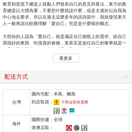
教育制度底下總是人鼓勵人們發表自己的意見與看法，東方的教
育總是以大體為重，不要想什麼就說什麼，或是太過於以自我為
中心地去要求。所以在過去這麼多年的諮詢當中，我就發現東方
人一般來說比較難理解「愛自己」究是是什麼樣的概念。
大部份的人認為「愛自己」就是滿足自己物慾上的需求。給自己
買很好的東西、吃很貴的食物，更甚至是放任自己的奢華就是一
種愛自己的舉動。但事實上「愛自己」其實是件與任何的外在物
質無關，而是與你的內在息息相關的舉動。
看更多
幾個禮拜前和一個五十幾歲的朋友喝咖啡。她自從結婚以後就常
常得忍受對方的家庭暗箭傷人。她的老公雖然知道這個狀況卻從
配送方式
來沒有盡到保護她的責任，以致於這個朋友選擇隱忍到小孩子長
大獨立後就離婚。這讓我想起了我的童年記憶裡，我的父親也會
國內宅配：本島、離島
家暴，有時還會抓著我媽的頭去撞牆撞到流血。如果當初我媽拿
著「為了小孩」的名義硬是強迫自己跟我爸住在一起的話，那麼
到店取貨：
台灣
不限金額免運費
我相信今日的我就不會是我，而是早不知道進了幾次感化院的人
了。
國際快遞：全球
海外
很多父母會認為要為小孩子犧牲自己的幸福。所以即便婚姻裡面
港澳店取：