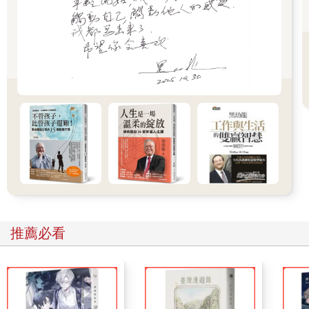
麼其它的靈魂就沒有辦法隨意宣稱主權並佔有你的身體。
同樣的理論也適用在Schizophrenia（思覺失調症患者，舊稱精神
分裂症），一個可能因為自卑、膽小或是對自己不確定的靈魂在
放棄了自己的聲音之後便容易受到其它外在聲音的取代，進而去
做那個聲音要求他做的事。雖然之前有說過沒有人是迷失的靈魂
（建立在有身體的狀態下），但那並不表示這宇宙裡沒有這樣的
空間。在一個無邊無際的次元裡專門收藏著一些在進化過程裡迷
失自己的靈魂，他們可能暫時忘了自己是誰，也不知道為什麼存
在，或是在修行中成了一種人不人、魔不魔的存在。在這個充滿
著不同次元存在的空間振動，很接近Schizophrenia（思覺失調症
患者）的振動，也因此成了他們最常連線的頻道。我們認知的線
型次元在靈魂底下是不存在的，它如同時間一樣是重疊的。這個
意思也就是說我們其實是存在在同一個空間的，只不過因為我們
的振動頻率不一樣所以感受不到彼此的存在，就如同過去、現
推薦必看
在、未來是同時存在的意思是一樣的（關於這點我們以後再來詳
細說明）。與這個迷失的次元連結會讓人的心口有缺一大塊的感
覺，進而感到全身無力。等同於人們不相信自己的時候那種感
覺。相對的，與迷失的次元連結的Schizophrenia（思覺失調症患
者）也會有相同的無能為力感，這也使得他們成為最容易受操控