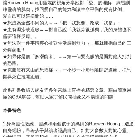
讓Ruowen Huang用靈媒的視角分享她對「愛」的理解，練習訓
練靈魂的肌肉，找回愛自己的能力和讓生命平衡的獨有比例。
愛自己可以這樣開始……
★想成為全然不同的人→→「把「我想要」改成「我是」。
★患有濕疹或過敏→→對自己說「我就算很孤獨，我的身體也不
需要這樣反應」。
★無法對一件事情專心並對生活感到無力→→那就擁抱自己的三
分鐘熱度！
★如果你是個「多潛能者」→→第一個要克服的是面對他人批判
的恐懼。
★克服沒有來由的恐懼症→→一小步一小步地離開舒適圈，把恐
懼與死亡拉開距離。
此系列書收錄與網友們多年來線上直播的精選文章。藉由簡單易
懂的Q&A解答，幫助大家了解民間抽象又不易懂的問題。
本書特色
1.身為靈性教練、靈媒和兩個孩子的媽媽的Ruowen Huang，透過
自身經驗，帶著孩子與讀者認識自己。針對大多數人對於心靈、