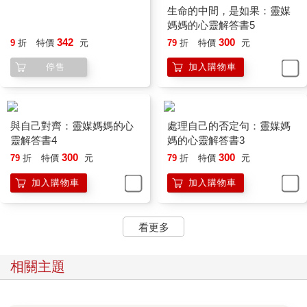
一般人認為「被附身」指的是一個人的身體被另一個靈魂所佔
生命的中間，是如果：靈媒
據。身體一旦被佔據以後就會被侵入的靈魂為所欲為地使用以及
媽媽的心靈解答書5
操控。 若是有長期追縱我的部落格的人應該知道：這樣的事情不
342
300
9
折
特價
元
79
折
特價
元
太可能會發生。在早期靈魂還沒有那麼聰明以前，未升華的鬼魂
停售
加入購物車
很容易受到生前的意識影響而誤以為自己只需要透過佔據任何一
個人的身體就可以幫助他們完成生前的遺願。但如果你了解靈魂
鋪陳輪迴的精密性的話，那你也就清楚地知道每一個人的身體都
是經過靈魂導師精心策劃以及量身訂做的，為的是要能夠幫助每
與自己對齊：靈媒媽媽的心
處理自己的否定句：靈媒媽
一個特定的靈魂來克服他們的功課以達到他們的人生目的。因
靈解答書4
媽的心靈解答書3
此，量身訂做的身體並不是適用任何一個靈魂的，任何的靈魂佔
300
300
用了你的身體都會覺得十分的不適用。就好像穿了一件過小的衣
79
折
特價
元
79
折
特價
元
服，會讓人感到混身不舒服而想要儘早脫掉的感覺一樣。這也是
加入購物車
加入購物車
為什麼當你們在看類似大法師的電影，或是聽過/看過一些都市傳
說，被附身的身體似乎都有自殘、全身扭曲或是面目猙獰的傾
向。這主要來自於侵入的靈魂沒有辦法與宿主的身體產生連結而
看更多
造成極大的痛苦。也因此，「附身」反而讓他們沒有辦法去完成
他們的遺願，或是任意地操控這個身體。
相關主題
我要說的是，認為一個靈魂可以佔據一個人的身體進而執行完全
的操控是件不可能的事。即便發生這樣的事也會有非常明顯的徵