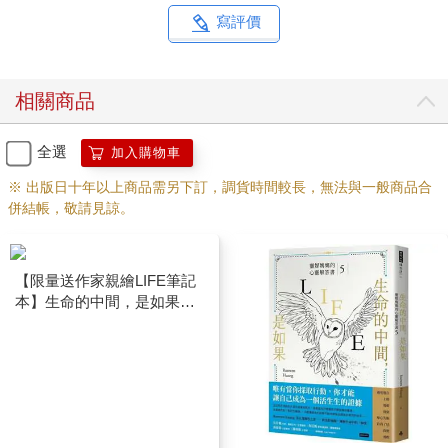
寫評價
有些時候當我在建議客戶要愛自己的時候，有也人會義正嚴辭地
告訴我：「有啊！我都會叫我男朋友幫我拿東西，讓他伺候我、
幫我折衣服⋯⋯」聽到這樣的話時也會讓我感到有點哭笑不得。
相關商品
中國人有句話叫作『己所不欲，勿施於人』，也就是自己不想要
的事物不要加諸在他人身上。當一個人徹底地了解「愛自己」的
同時，自然而然地也會明白如何尊重他人。
全選
加入購物車
※ 出版日十年以上商品需另下訂，調貨時間較長，無法與一般商品合
「愛自己」這件事其實建立在很大的尊重平台上。這也就是說，
併結帳，敬請見諒。
當你懂得愛自己的時候，你不止會尊重自己是個獨立個體，同時
你也會尊重別人是個獨立個體。在靈魂進化的路上，「愛自己」
是門基礎課程。因為一個不懂得愛自己的人根本沒有辨法去愛別
【限量送作家親繪LIFE筆記
人。所以如果你還不知道「愛自己」該怎麼開始著手的話，那我
本】生命的中間，是如果：
會建議你先從照顧好自己的身體開始，吃對身體有益的食物，做
靈媒媽媽的心靈解答書5
一些可以幫助你的身體強壯的運動。除此之外也要懂得保護好自
己，懂得拒絕忍受他人的攻擊，抑或是選擇離開傷害你的人⋯⋯
因為有些時候，「離開」本身就是一門功課。學會在精神上、心
理上、身體上照顧好自己才是「愛自己」的重要基礎喔。被附身
的原理