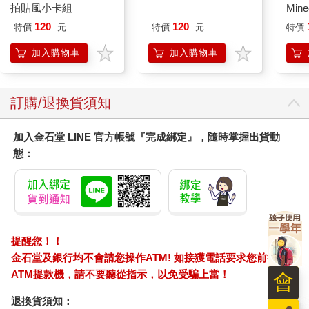
拍貼風小卡組
Min
表著「是」與「不是」的答案。所以每當我的腦子裡有不確定的
IC
問題時，通常我會在自問後的十二個小時內得到我要的答案。但
120
120
特價
元
特價
元
特價
這些都只是我這麼多年以來訓練讓自己閱讀的暗示，這些暗示或
加入購物車
加入購物車
許對我有用，但卻不一定適用在每一個人身上。
有些時候你可能正經歷到情感上的波折，無心地打開收音機就正
訂購/退換貨須知
好播放著與你的心情對應的音樂。也有些時候你隨手翻開的報章
雜誌，某些段落、文章或是標題就好像是在回答你一直以來的問
題似的。更或者是你與一些久不見的朋友聊天，他們明明是在描
加入金石堂 LINE 官方帳號『完成綁定』，隨時掌握出貨動
述自己的故事，但他們的支字支句都好像是特別說給你聽的（即
態：
便他們根本就不清楚你正在經歷了什麼）⋯⋯這全都是一種暗
示。
當我們深陷在自己的故事裡，我們往往看不見他人給我們的救
援，更惶論是注意到暗示了。但其實只要我們可以學會退一步思
考的話就會發現，由於靈魂深怕在輪迴的過程裡會忘記自己，所
提醒您！！
以在我們的生命中到處安排了暗示。就連像生日、星座、血型、
金石堂及銀行均不會請您操作ATM! 如接獲電話要求您前往
生肖、姓名或是紫微斗數等等，這些全都是可以幫助我們更了解
ATM提款機，請不要聽從指示，以免受騙上當！
會
自己的暗示。最簡單的例子就是每每人們在搜尋這些資訊的時候
都一定會先查閱自己的喔。
退換貨須知：