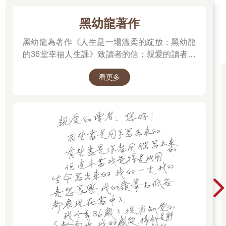
兆。也就是那種因為極大痛苦所產生的不合適感會非常的明顯，
就猶如穿了一件裡面佈滿針的衣服一樣，侵入的靈魂會陷入一種
黑幼龍著作
水深火熱當中。現在的靈魂因為知識進化的關係，已經清楚地知
道這樣的觀念並不可行，而是會試著以操控你的心智來取代實體
黑幼龍為著作《人生是一場溫柔的綻放：黑幼龍
附身的動作。也因此，一個愈自卑、愈沒有自己聲音的主體就愈
的36堂幸福人生課》致讀者的信：親愛的讀者：
容易受到操控。他們會錯把他人的想法當作自己的聲音，甚至讓
您好！ 有些書是用手寫出來。有些書是作者用腦
你以為那是你自己的意識所產生的行為，進而來做到他們想要完
看更多
寫出來。但這本書我覺得是我用生命寫出來。我
成的事。也就是說現下大部份的「附身」並不是真的佔據你的身
的一生，我的喜怒哀樂，我的嶺峰與低谷都展現
體，而是透過讓你主體的聲音變小或是讓你失去自己的聲音，以
方便他們可以用自己的聲音來取代你的意識，進而達到操控的目
在書中了。我今年86歲了，從有知覺的年齡開
的。這也同樣適用在惡魔或鬼要你為他們做事一樣。也因為這個
始，我的感受，特別是能觸動自己、觸動他人的
道理，所以當一個人很清楚地知道自己是誰，並對自己的身體有
感受，我都寫出來了！希望你會喜歡。 黑幼龍
覺知時，他被附身的機率就不大。因為他會很清楚地知道此時此
2025.12.30
刻的這個身體是為自己量身訂做的，並不適用任何的靈魂。就算
有任何的靈魂有意識想要侵佔，他也會明確地感覺到異物感，而
在當下取回自己的主權。在靈魂底下一個很清楚的觀念，那就是
「當你清楚地知道自己是誰，他人就不能隨意地侵佔」。即便如
此，還是會有不少人來告訴我「他們並不知道自己是誰」。但重
點是，你可以不知道自己是誰，可以成為誰抑或是變成怎樣的
人，但是你一定要知道這個身體是只屬於你的。只有你可以使
用，而不是任由他人隨意支配的。當你有如此強烈的自覺時，那