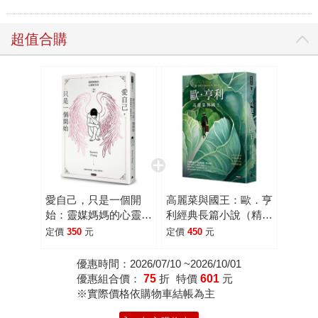
超值合購
愛自己，只是一個開
高麗菜與國王：歐．亨
始：靈媒媽媽的心靈解
利經典長篇小說（精裝
答書2
版）
定價
350
元
定價
450
元
優惠時間：2026/07/10 ~2026/10/01
優惠組合價：
75
折
特價
601
元
※實際價格依購物車結帳為主