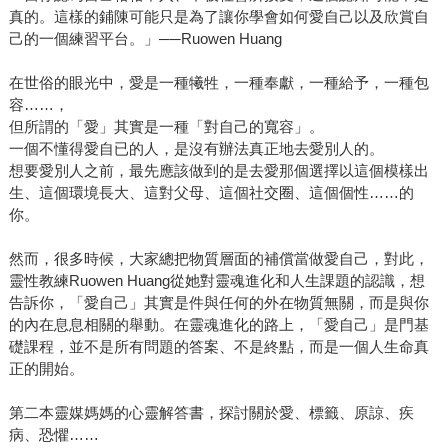
真的。這樣的鋪陳可能只是為了讓你學會如何愛自己以及欣賞自
己的一個練習平台。」──Ruowen Huang
在世俗的眼光中，愛是一種犧牲，一種奉獻，一種給予，一種包
容……，
但所謂的「愛」其實是一種「對自己的寬容」。
一個不懂得愛自已的人，是沒有辦法真正地去愛別人的。
想要愛別人之前，最先應該做到的是去愛那個選擇以這個模樣出
生、這個環境長大、這對父母、這個社交圈、這個個性……的
你。
然而，很多時候，大家總把物質層面的補償當做愛自己，對此，
靈性教練Ruowen Huang從她對靈魂進化和人生課題的認識，想
告訴你，「愛自己」其實是件與任何的外在物質無關，而是與你
的內在息息相關的舉動。在靈魂進化的路上，「愛自己」是門基
礎課程，並不是所有問題的答案、不是終點，而是一個人生命真
正的開始。
第二本靈媒媽媽的心靈解答書，探討關於愛、標籤、原諒、疾
病、恐懼……