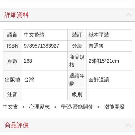
臨家暴或是言語霸淩，都會選擇要給小孩一個看似完整的家庭而
忍耐。在喝咖啡的時候我問了朋友：「如果今天是你的女兒被家
詳細資料
暴，你也希望她忍耐嗎？」朋友回答說：「我當然會希望她離
開。」 這麼理所當然的答案讓我不禁質疑：為什麼人都知道要保
護自己的女兒卻不知道要保護自己呢？
語言
中文繁體
裝訂
紙本平裝
身為父母的我們常常希望把最好的給小孩子，卻常常忘了自己才
ISBN
9789571383927
分級
普通級
是小孩最好的榜樣。如果你把一個小孩子放在一個人們常常互罵
的環境裡，他就會覺得罵人是一件理所當然的事。如果你把小孩
商品規
頁數
288
25開15*21cm
子放在一個父母天天爭吵的環境，小孩子長大結婚以後，他自然
格
也會覺得天天爭吵件再平常不過的事。同樣的道理，當你允許自
己忍受另一半的言語霸淩與肢體傷害的時候，你的小孩自然而然
適讀年
出版地
台灣
全齡適讀
地也會覺得自己在婚姻裡就是要委屈自己（抑或是壓迫另一
齡
半），不是嗎？
注音
級別
當我建議你要「愛自己」的時候，其實是希望你能夠把自己當成
自己的小孩對待。即便你今天不是個父母也沒有小孩，那麼就想
中文書
＞
心理勵志
＞
學習/潛能開發
＞
潛能開發
像同樣的處境發生在你最喜歡的人或是貓、狗、寵物身上的時
候，你是否會有不一樣的反應？若是有人傷害他們，你是否會允
許這樣的事情發生？若是有人濫罵、貶低他們的時候，你是否也
商品評價
可以接受？如果你的答案是否定的，那麼現在的你又會怎麼做
呢？