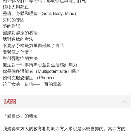
如果你瞭解生命的話，那麼你也就能了解死亡
植物人與死亡
靈魂、身體和理智（Soul, Body, Mind）
失眠的導因
夢的對話
靈媒對濕疹的看法
我對過敏的看法
不要給予標籤力量而殘障了自己
憂鬱症是什麼？
對付憂鬱症的方法
無法對一件事情專心並對生活感到無力
你是個多潛能者（Multipotentialite）嗎？
如何克服恐懼症 （Phobia）
給子女的一封信──一百的意義
試閱
「愛自己」的概念
我覺得東方人的教育相對於西方人來說是比較壓抑的。當西方的