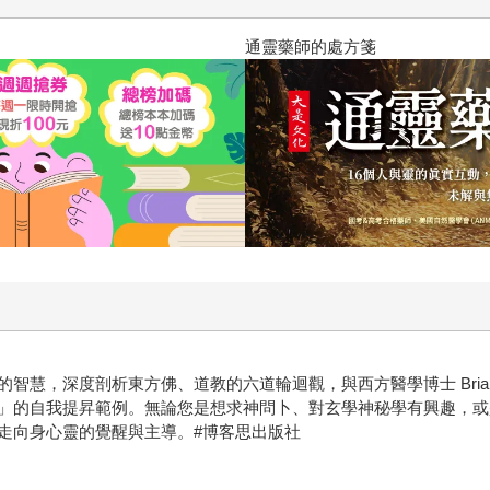
通靈藥師的處方箋
慧，深度剖析東方佛、道教的六道輪迴觀，與西方醫學博士 Brian 
」的自我提昇範例。無論您是想求神問卜、對玄學神秘學有興趣，或是
走向身心靈的覺醒與主導。#博客思出版社