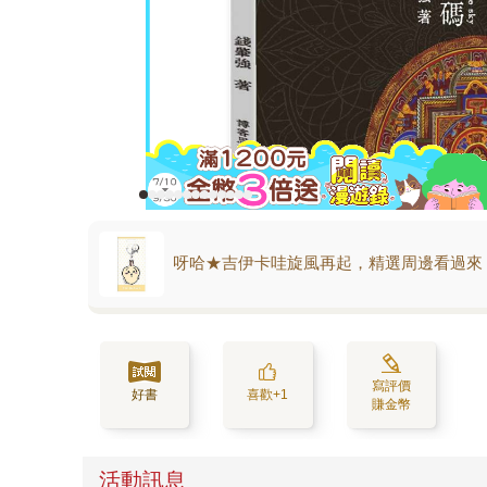
呀哈★吉伊卡哇旋風再起，精選周邊看過來
寫評價
好書
喜歡+1
賺金幣
活動訊息