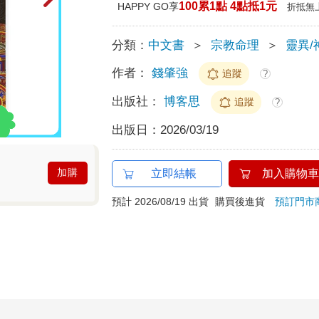
100累1點 4點抵1元
HAPPY GO享
折抵無
分類：
中文書
＞
宗教命理
＞
靈異/
作者：
錢肇強
追蹤
?
出版社：
博客思
追蹤
?
出版日：
2026/03/19
加購
立即結帳
加入購物車
預計 2026/08/19 出貨
購買後進貨
預訂門市