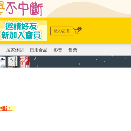
0
登入/註冊
電
居家休閒
日用食品
影音
售票
中斷！