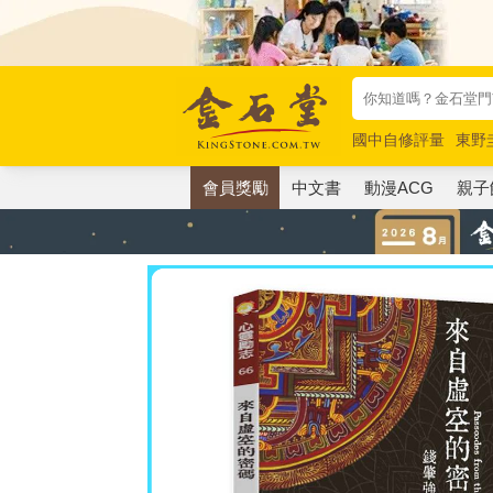
國中自修評量
東野
唯紅花綻放
奧德賽
會員獎勵
中文書
動漫ACG
親子