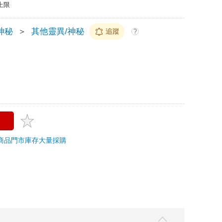
上限
神秘
＞
其他靈異/神秘
追蹤
?
商品
門市庫存
大量採購