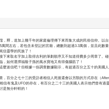
儒，釋，道加上幾千年的家庭倫理傳下來而集大成的民俗信仰。以台
1.5萬間左右，若包含未登記的宮廟，總數則超過3.3萬個，並且此數
篤信靈學的民族了！
接下來取名字加上取得吉利的筆劃順序又不知道得費多少周章了。碰
臨，如何選擇福蔭子孫的風水寶地又有得傷腦筋了！
這麼迷信吧？但根據一份調查數據顯示，有超過百分之五十的美國人
百分之七十三的受訪者相信人死後還會以另類的方式存在（After li
美國人相信有鬼及UFO的存在，有百分之二十三的美國人表示他們曾有過
討是無分軒輊的！