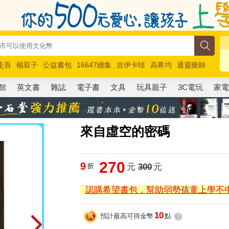
圭吾
楊双子
公益書包
16647續集
吉伊卡哇
高希均
通靈藥師
路邊攤新作
馬斯克
玩具總動員5
超慢跑
館
英文書
雜誌
電子書
文具
玩具親子
3C電玩
家
來自虛空的密碼
270
9
折
元
300
元
認購希望書包，幫助弱勢孩童上學不
10
預計最高可得金幣
點
?