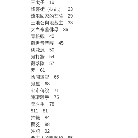
三太子 19
降靈術（扶乩） 23
流浪回家的菩薩 29
土地公與地基主 33
大白傘蓋佛母 36
青松觀 40
觀世音菩薩 45
桃花源 50
鬼打牆 54
觀落陰 57
夢 61
陰間遊記 66
鬼屋 68
都市傳說 71
連環殺手 75
鬼医生 78
911 81
抽籤 84
擲茭 88
沖犯 92
西方人的驅魔術 95