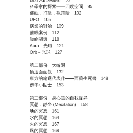
科學家的探索——四度空間 99
催眠．打坐．觀落陰 102
UFO 105
病業的對治 109
催眠案例 112
臨終關懷 118
Aura－光環 121
Orb－光球 127
第二部份 大輪迴
輪迴面面觀 132
東方的輪迴代表作——西藏生死書 148
佛學小貼士 153
第三部份 身心靈的自我提昇
冥想．靜坐 (Meditation) 158
地的冥想 161
水的冥想 164
火的冥想 167
風的冥想 169