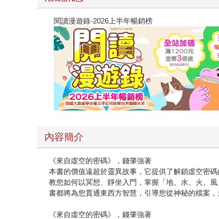
閱讀漫遊錄-2026上半年暢銷榜
內容簡介
《來自虛空的密碼》，錢肇強著
本書的價值遠超於靈異故事，它提供了解鎖虛空密碼的智
教您如何以冥想、靜坐入門，掌握「地、水、火、風
書都將為您貫通東西方智慧，引導您從神秘的檔案，
《來自虛空的密碼》，錢肇強著