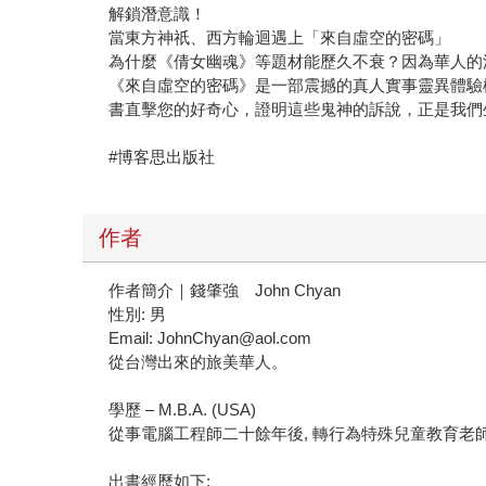
解鎖潛意識！
當東方神祇、西方輪迴遇上「來自虛空的密碼」
為什麼《倩女幽魂》等題材能歷久不衰？因為華人的
《來自虛空的密碼》是一部震撼的真人實事靈異體驗
書直擊您的好奇心，證明這些鬼神的訴說，正是我們
#博客思出版社
作者
作者簡介｜錢肇強 John Chyan
性別: 男
Email: JohnChyan@aol.com
從台灣出來的旅美華人。
學歷 – M.B.A. (USA)
從事電腦工程師二十餘年後, 轉行為特殊兒童教育老
出書經歷如下: