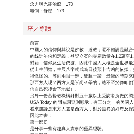
念力與光能治療 170
範例：舒壓 173
序／導讀
前言
中國人的信仰與其說是佛教，道教；還不如說是融合
的統計年份和定義，登記立案的寺廟數量在1.2萬至
慰藉，信仰及生活依據。因此中國人大概是全世界最
從出生開始，生辰八字就成為日後預卜吉凶的依據，
得怪怪的。等到兩眼一翻，雙腿一蹬，最後的時刻來
那西方人呢？西方人是崇尚科學的，總不至於像咱們
信自己死後會下地獄）。
另外一份基督教機構針對五十歲以上受訪者所做的調查，
USA Today 的問卷調查則顯示，有三分之一的
看來無論是東方人還是西方人，對於靈異的好奇及探
因此本書：
第一部份——
是分享一些有趣真人實事的靈異經驗。