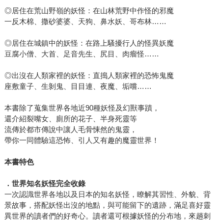
◎居住在荒山野嶺的妖怪：在山林荒野中作怪的邪魔
一反木棉、撒砂婆婆、天狗、鼻水妖、哥布林……
◎居住在城鎮中的妖怪：在路上騷擾行人的怪異妖魔
豆腐小僧、大首、足音先生、尻目、肉瘤怪……
◎出沒在人類家裡的妖怪：直搗人類家裡的恐怖鬼魔
座敷童子、生剝鬼、目目連、夜魔、垢嚐……
本書除了蒐集世界各地近90種妖怪及幻獸事蹟，
還介紹裂嘴女、廁所的花子、半身死靈等
流傳於都市傳說中讓人毛骨悚然的鬼靈，
帶你一同體驗這恐怖、引人又有趣的魔靈世界！
本書特色
．世界知名妖怪完全收錄
一次認識世界各地以及日本的知名妖怪，瞭解其習性、外貌、背
景故事，搭配妖怪出沒的地點，與可能留下的遺跡，滿足喜好靈
異世界的讀者們的好奇心。讀者還可根據妖怪的分布地，來趟刺