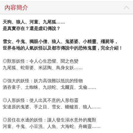
內容簡介
天狗、狼人、河童、九尾狐
……
是真實存在？還是虛幻傳說？
雪女、牛鬼、獨眼小僧、狼人、鬼婆婆、小精靈、殭屍等，
世界各地的人氣妖怪以及都市傳說中的恐怖鬼靈，完全介紹！
◎獸形妖怪：令人心生恐懼、聞之色變
九尾狐、蛇骨婆、米諾陶、鳥身女妖……
◎強大的妖怪：妖力高強難以抵抗的怪物
酒吞童子、土蜘蛛、九頭蛇、戈爾貢、戈倫……
◎人形妖怪：使人出其不意的人形怨靈
安達原的鬼婆、手之目、雪女、轆轤首、狼人……
◎居住在水邊的妖怪：讓人發生溺水意外的魔獸
河童、牛鬼、小豆洗、人魚、大海蛇、舟幽靈……