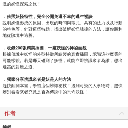
激的妖怪探索之旅！
．依照妖怪特性，完全公開免遭不幸的逃生祕訣
說明妖怪形成的原因、出現的時間與徵兆、具有的法力以及行動
的特色等，針對這些特點，找出破解妖怪騷擾的方法，讓你順利
地從險境中逃脫。
．收錄
200
張精美插圖，一窺妖怪的神祕面貌
根據傳說中妖怪的外型特徵所繪製的真實插圖，認識這些魔靈的
可能樣貌。若是哪天碰到了妖怪，就能立即辨識來者為誰，想出
適當的對應之道。
．獨家分享辨識來者是妖是人的方法
趕快翻開本書，學習這個辨識祕技！遇到可疑的人事物時，趕快
辨別看看來者究竟是否為傳說中的恐怖妖怪！
作者
編者