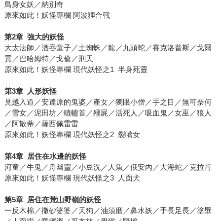
鳥身女妖／納別奇
原來如此！妖怪專欄 阿波狸合戰
第
2
章
強大的妖怪
大太法師／酒吞童子／土蜘蛛／龍／九頭蛇／賽克洛普斯／戈爾
貢／巴哈姆特／戈倫／刑天
原來如此！妖怪專欄 現代妖怪之1 半身死靈
第
3
章
人形妖怪
見越入道／安達原的鬼婆／產女／獨眼小僧／手之目／無可奈何
／雪女／泥田坊／轆轤首／殭屍／活死人／吸血鬼／女巫／狼人
／阿散蒂／薩西佩雷雷
原來如此！妖怪專欄 現代妖怪之2 裂嘴女
第
4
章
居住在水邊的妖怪
河童／牛鬼／舟幽靈／小豆洗／人魚／俄安內／大海蛇／克拉肯
原來如此！妖怪專欄 現代妖怪之3 人面犬
第
5
章
居住在荒山野嶺的妖怪
一反木棉／撒砂婆婆／天狗／油須磨／鼻水妖／手長足長／塗壁