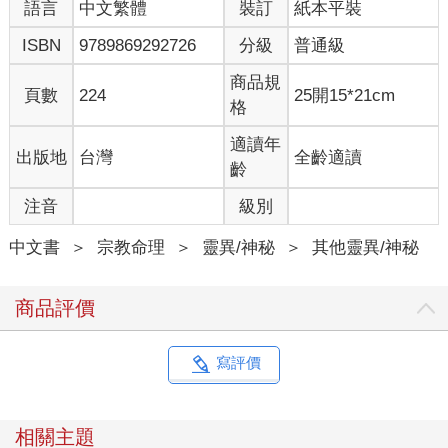
語言
中文繁體
裝訂
紙本平裝
ISBN
9789869292726
分級
普通級
商品規
頁數
224
25開15*21cm
格
適讀年
出版地
台灣
全齡適讀
齡
注音
級別
中文書
＞
宗教命理
＞
靈異/神秘
＞
其他靈異/神秘
商品評價
寫評價
相關主題