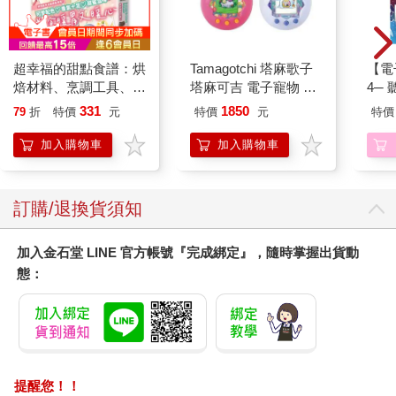
超幸福的甜點食譜：烘
Tamagotchi 塔麻歌子
【電
焙材料、烹調工具、可
塔麻可吉 電子寵物 樂
4─
愛配色【閃亮女孩6】
園系列（熱帶橙果／極
期挑
331
1850
79
折
特價
元
特價
元
特價
地冰雪）
加入購物車
加入購物車
訂購/退換貨須知
加入金石堂 LINE 官方帳號『完成綁定』，隨時掌握出貨動
態：
提醒您！！