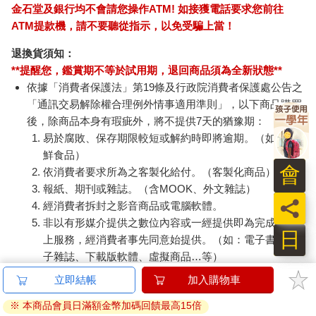
金石堂及銀行均不會請您操作ATM! 如接獲電話要求您前往
ATM提款機，請不要聽從指示，以免受騙上當！
退換貨須知：
**提醒您，鑑賞期不等於試用期，退回商品須為全新狀態**
依據「消費者保護法」第19條及行政院消費者保護處公告之
「通訊交易解除權合理例外情事適用準則」，以下商品購買
後，除商品本身有瑕疵外，將不提供7天的猶豫期：
易於腐敗、保存期限較短或解約時即將逾期。（如：生
鮮食品）
會
依消費者要求所為之客製化給付。（客製化商品）
報紙、期刊或雜誌。（含MOOK、外文雜誌）
員
經消費者拆封之影音商品或電腦軟體。
非以有形媒介提供之數位內容或一經提供即為完成之線
日
上服務，經消費者事先同意始提供。（如：電子書、電
子雜誌、下載版軟體、虛擬商品…等）
已拆封之個人衛生用品。（如：內衣褲、刮鬍刀、除毛
立即結帳
加入購物車
刀…等）
※ 本商品會員日滿額金幣加碼回饋最高15倍
若非上列種類商品，均享有到貨7天的猶豫期（含例假