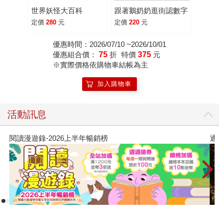
也帶出了日本的怪談文學，講的不只是單純的恐怖鬼怪故
世界妖怪大百科
跟著鵝奶奶逛街認數字
事，還描繪了人類本身所投射的情感與最真實的樣貌。 學習
定價
280
元
定價
220
元
日語的過程中，總有一道道關卡在阻擋著我們，如果這本有
趣的書能成為您學習日語時，持之以恆的微薄之力就好。這
優惠時間：2026/07/10 ~2026/10/01
是我到目前為止，做過最喜歡的語言書了！希望每隻妖怪都
優惠組合價：
75
折
特價
375
元
※實際價格依購物車結帳為主
能順利地爬上你們的書桌！
加入購物車
活動訊息
通靈藥師的處方箋