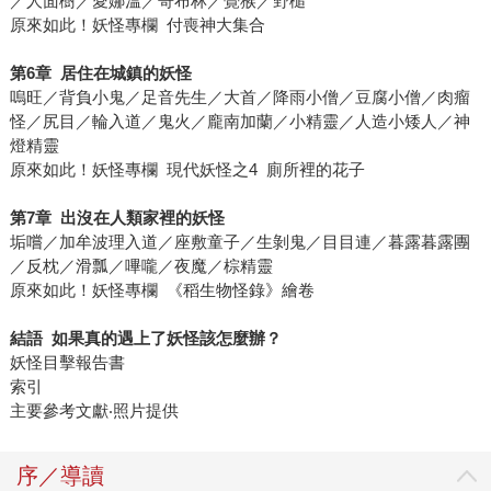
／人面樹／愛娜溫／哥布林／覺猴／野槌
原來如此！妖怪專欄 付喪神大集合
第
6
章
居住在城鎮的妖怪
嗚旺／背負小鬼／足音先生／大首／降雨小僧／豆腐小僧／肉瘤
怪／尻目／輪入道／鬼火／龐南加蘭／小精靈／人造小矮人／神
燈精靈
原來如此！妖怪專欄 現代妖怪之4 廁所裡的花子
第
7
章
出沒在人類家裡的妖怪
垢嚐／加牟波理入道／座敷童子／生剝鬼／目目連／暮露暮露團
／反枕／滑瓢／嗶嚨／夜魔／棕精靈
原來如此！妖怪專欄 《稻生物怪錄》繪卷
結語
如果真的遇上了妖怪該怎麼辦？
妖怪目擊報告書
索引
主要參考文獻‧照片提供
序／導讀