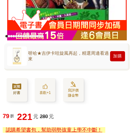
呀哈★吉伊卡哇旋風再起，精選周邊看過
加購
來
寫評價
好書
喜歡+1
賺金幣
221
79
折
元
280
元
認購希望書包，幫助弱勢孩童上學不中斷！