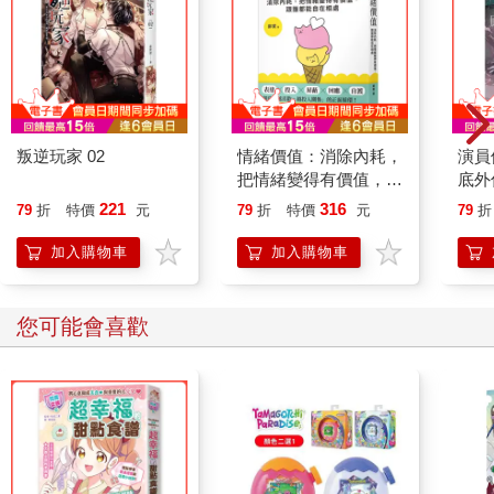
叛逆玩家 02
情緒價值：消除內耗，
演員
把情緒變得有價值，跟
底外
誰都能自在相處
221
316
79
折
特價
元
79
折
特價
元
79
折
加入購物車
加入購物車
您可能會喜歡