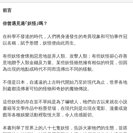
前言
你曾遇見過｢妖怪｣嗎？
在科學不發達的時代，人們將身邊發生的奇異現象和可怕事件冠
以名稱，賦予形體，妖怪便由此而生。
有些妖怪會懷抱惡意地捉弄人類、攻擊人類；有些妖怪卻心存善
意地贈予人類金錢及力量。某些妖怪雖然擁有相似的特質，但因
為出現的地點或時代不同而流傳出不同的樣貌。
不僅是日本，自遙遠的上古時代開始乃至於現代為止，世界各地
到處都流傳著可怕的怪物和奇妙的魔物傳說。
這些妖怪的存在並不單純是為了嚇唬人，牠們自古以來就在小說
書籍等文學作品中粉墨登場，在現代則是出現在電影、漫畫或遊
戲等各種娛樂活動裡取悅大眾，令人倍感親切。
本書列舉了世界上的八十七隻妖怪，告訴大家牠們的生態，並搭