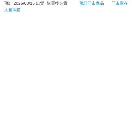
日）。
預計 2026/08/15 出貨
購買後進貨
預訂門市商品
門市庫存
大量採購
辦理退換貨時，商品（組合商品恕無法接受單獨退貨）必須
是您收到商品時的原始狀態（包含商品本體、配件、贈品、
保證書、所有附隨資料文件及原廠內外包裝…等），請勿直
接使用原廠包裝寄送，或於原廠包裝上黏貼紙張或書寫文
字。
退回商品若無法回復原狀，將請您負擔回復原狀所需費用，
嚴重時將影響您的退貨權益。