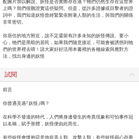
配圖片加以解說。妖怪是否實際存在過？牠們仍然生存在這世界
上嗎？我們很難證實這些疑問。但是，從許多證據或目擊者的證
詞中，我們知道妖怪曾經緊緊依附著人類的生活，與我們的關係
非常密切。
你居住的地方附近，說不定還留有許多未知的妖怪傳說。要小
心，牠們是黑暗的居民，如果我們隨意接近，可能會被誘拐到牠
們的世界裡去唷！請大家好好活用本書裡的各種線索與應對方
法，找出身邊的妖怪
試閱
前言
你曾遇見過｢妖怪｣嗎？
在科學不發達的時代，人們將身邊發生的奇異現象和可怕事件冠
以名稱，賦予形體，妖怪便由此而生。
有些妖怪會懷抱惡意地捉弄人類、攻擊人類；有些妖怪卻心存善