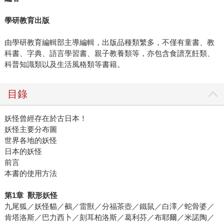
學研教育出版
由學研教育編輯部主導編輯，出版品種類繁多，不僅有童書、教
科書、字典、語言學習書、親子教養類等，亦包含食譜烹飪類、
科普知識類以及生活風格類等書籍。
目錄
妖怪曾經存在於古日本！
妖怪主要分布圖
世界各地的妖怪
日本的妖怪
前言
本書的使用方法
第
1
章
獸形妖怪
九尾狐／妖怪貓／鵺／雷獸／分福茶壺／鐵鼠／白澤／蛇骨婆／
肯塔洛斯／巴力西卜／刻耳柏洛斯／葛利芬／布耶爾／米諾陶／