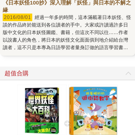
《日本妖怪100抄》深入理解「妖怪」與日本的不解之
緣
2016/08/01
經過一年多的時間，這本滿載著日本妖怪、怪
談的作品終於能送到各位讀者的手中。大家或許讀過許多日
版中文化的日本妖怪圖鑑、書籍，但這次不同以往……作者
以說書人的角色，將日本的妖怪文化面面俱到地介紹給台灣
讀者，這不只是本專為日語學習者量身訂做的語言學習書，
還是個喜歡日本妖怪、怪談文化的人絕對、肯定會愛不釋手
的作品！ 您可能讀過夢枕?筆下神祕又帥氣的《陰陽師》系列
小說，但歷史中又是如何記載安倍晴明這號人物呢？「河
超值合購
童」「雪女」「座敷童子」等妖怪大家或許都耳熟能詳，但
您知道日本還有所謂的「哲學系妖怪」嗎？「貞子」「花
子」也許還不夠可怕，「阿菊」「阿岩」「阿露」才是日本
最經典的女鬼？ 至於怪談的部分……書中介紹的內容當然有
驚悚、有荒謬、有悲情、有仇恨，但每校一次稿就令我眼眶
泛紅的是，日本江戶怪談的完成者──上田秋成在《雨月物
語》中所寫道的〈菊之約〉這部感人之作……因為這篇文
章，才知道原來日本怪談也有如此動人的友情故事，或許這