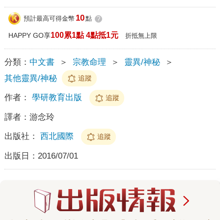
10
預計最高可得金幣
點
?
100累1點 4點抵1元
HAPPY GO享
折抵無上限
分類：
中文書
＞
宗教命理
＞
靈異/神秘
＞
其他靈異/神秘
追蹤
作者：
學研教育出版
追蹤
譯者：
游念玲
出版社：
西北國際
追蹤
出版日：
2016/07/01