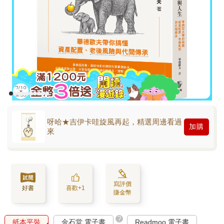
呀哈★吉伊卡哇旋風再起，精選周邊看過
加購
來
寫評價
好書
喜歡+1
賺金幣
?
紙本平裝
金石堂 電子書
Readmoo 電子書