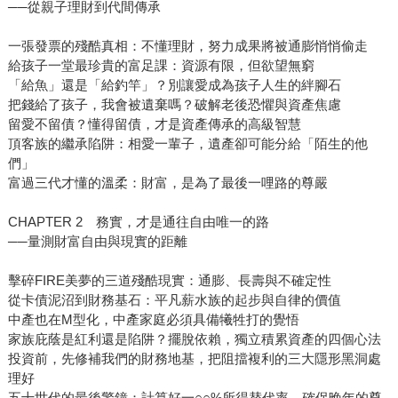
──從親子理財到代間傳承
一張發票的殘酷真相：不懂理財，努力成果將被通膨悄悄偷走
給孩子一堂最珍貴的富足課：資源有限，但欲望無窮
「給魚」還是「給釣竿」？別讓愛成為孩子人生的絆腳石
把錢給了孩子，我會被遺棄嗎？破解老後恐懼與資產焦慮
留愛不留債？懂得留債，才是資產傳承的高級智慧
頂客族的繼承陷阱：相愛一輩子，遺產卻可能分給「陌生的他
們」
富過三代才懂的溫柔：財富，是為了最後一哩路的尊嚴
CHAPTER 2 務實，才是通往自由唯一的路
──量測財富自由與現實的距離
擊碎FIRE美夢的三道殘酷現實：通膨、長壽與不確定性
從卡債泥沼到財務基石：平凡薪水族的起步與自律的價值
中產也在M型化，中產家庭必須具備犧牲打的覺悟
家族庇蔭是紅利還是陷阱？擺脫依賴，獨立積累資產的四個心法
投資前，先修補我們的財務地基，把阻擋複利的三大隱形黑洞處
理好
五十世代的最後警鐘：計算好一○○%所得替代率，確保晚年的尊