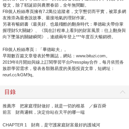
發文，除了耶誕節與農曆春節，全年無間斷。
FB個人粉絲專頁擁有7.2萬位追蹤者，文字懇切而平實，被眾多網
友推崇為最會說故事、最接地氣的理財作家。
另著有暢銷書《最美好、也最殘酷的翻身時代：畢德歐夫帶你掌
握理財5大關鍵》、《我在計程車上看到的財富風景：往上翻身與
向下墜落的關鍵瞬間》，連續兩年登上***年度百大暢銷榜。
FB個人粉絲專頁：「畢德歐夫」。
早期數百篇文章發表於幣圖誌，網站：www.bituzi.com。
2019年8月開始與線上訂閱學習平台Pressplay合作，每月依照各
族群學習需求，發表各類難易度的美股投資文章，短網址：
reurl.cc/kGM9q。
目錄
推薦序 把家庭理財做好，就是一切的根基 ／蘇百舜
前言 財商邏輯，決定你站在天平的哪一端
CHAPTER 1 財商，是守護家庭財富最好的護城河