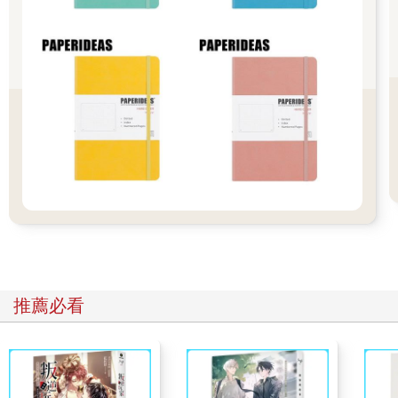
★ 畢大想跟你分享的是……
我也曾經嚮往那種住在偏鄉的無憂生活，但是在資本主義的巨輪
下，這往往只是一種美好的幻想。
從父親口中「中發票特獎就能退休」的天真，到如今「要中大樂
透才行」的感嘆，我們見證了通膨最殘酷的一面。
即便你選擇不參與金錢遊戲，遊戲規則依然會主宰你的生活。
離開家鄉，面對都會區的高物價，這不是貪婪，而是生存的必經
之路。
理財不是為了成為守財奴，而是為了在變動的世界中，保有一份
不被生活擊倒的底氣。
趁早覺醒，建立正確的金錢觀。別讓看似平穩的生活，建立在脆
弱的沙灘上。
推薦必看
▌給孩子一堂最珍貴的富足課：資源有限，但欲望無窮
收到一封讀者來信，內容是這麼寫的：
畢大午安，前幾天和孩子走在回家路上，他開口問起：「媽媽，
這棟新大樓的房子比較貴，還是我們買的小房子比較貴？」