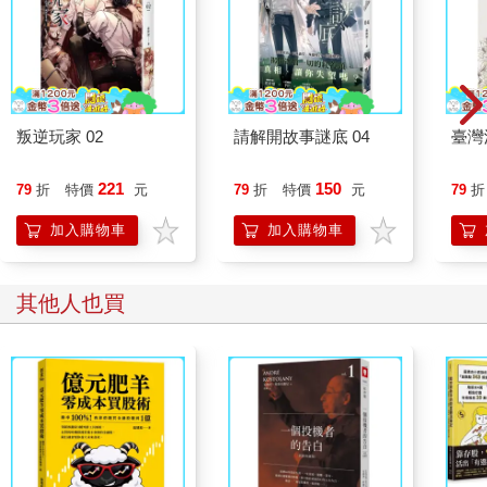
我隨口向他解釋：「那棟新大樓是大坪數，總價比較高，而我們
買的是小坪數，單坪價格比較高，總價卻比較低，這要看你用什
麼基礎去比較。」
孩子又問：「為什麼我們房子要買在捷運站上？這麼貴，怎麼不
等跌下來變便宜後再買？」
畢竟孩子還不到八歲，講太難也不行，只能簡單說明。
叛逆玩家 02
請解開故事謎底 04
臺灣
我說：「有用的東西只會越來越貴。現在一百元可以買到一包餅
乾，將來就只能買半包。好的地點、交通便利的房子也是，大家
221
150
79
折
特價
元
79
折
特價
元
79
折
都想買，那就只會越來越貴。」
孩子常常被老師說注意力不太集中，但八歲孩子觀察到的，似乎
加入購物車
加入購物車
比我預期的還多，感覺有點長大了。我也很樂於跟孩子分享一點
淺薄的財商觀念。
記得畢大您兩個孩子跟我家兩個相仿。看您的文章，有時也會分
其他人也買
享親子相處時關於理財的對話。
很羨慕現在的孩子可以從小就獲得專業知識的薰陶，我們小時候
哪可能有這樣的機會。
也向您許願孩子零用錢怎麼給的文章，希望有機會能幫忙實現。
這位讀者媽媽很誠懇，信中還有提到一些個人資訊，已全數略
過，但不妨礙文意。
面對不同的孩子，教法也大不同。我傾向大方向正確就好，像是