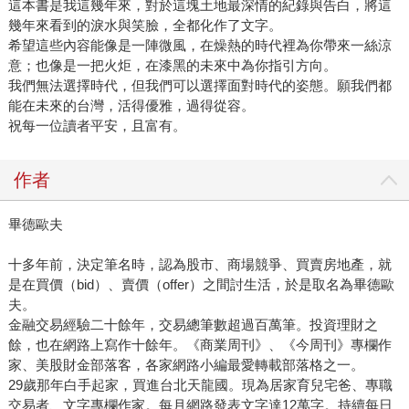
這本書是我這幾年來，對於這塊土地最深情的紀錄與告白，將這
幾年來看到的淚水與笑臉，全都化作了文字。
希望這些內容能像是一陣微風，在燥熱的時代裡為你帶來一絲涼
意；也像是一把火炬，在漆黑的未來中為你指引方向。
我們無法選擇時代，但我們可以選擇面對時代的姿態。願我們都
能在未來的台灣，活得優雅，過得從容。
祝每一位讀者平安，且富有。
作者
畢德歐夫
十多年前，決定筆名時，認為股市、商場競爭、買賣房地產，就
是在買價（bid）、賣價（offer）之間討生活，於是取名為畢德歐
夫。
金融交易經驗二十餘年，交易總筆數超過百萬筆。投資理財之
餘，也在網路上寫作十餘年。《商業周刊》、《今周刊》專欄作
家、美股財金部落客，各家網路小編最愛轉載部落格之一。
29歲那年白手起家，買進台北天龍國。現為居家育兒宅爸、專職
交易者、文字專欄作家。每月網路發表文字達12萬字。持續每日