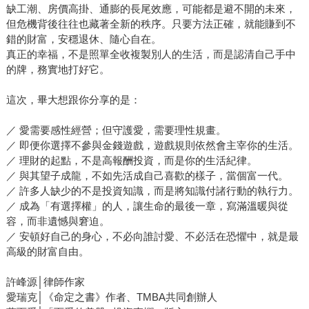
缺工潮、房價高掛、通膨的長尾效應，可能都是避不開的未來，
但危機背後往往也藏著全新的秩序。只要方法正確，就能賺到不
錯的財富，安穩退休、隨心自在。
真正的幸福，不是照單全收複製別人的生活，而是認清自己手中
的牌，務實地打好它。
這次，畢大想跟你分享的是：
／ 愛需要感性經營；但守護愛，需要理性規畫。
／ 即便你選擇不參與金錢遊戲，遊戲規則依然會主宰你的生活。
／ 理財的起點，不是高報酬投資，而是你的生活紀律。
／ 與其望子成龍，不如先活成自己喜歡的樣子，當個富一代。
／ 許多人缺少的不是投資知識，而是將知識付諸行動的執行力。
／ 成為「有選擇權」的人，讓生命的最後一章，寫滿溫暖與從
容，而非遺憾與窘迫。
／ 安頓好自己的身心，不必向誰討愛、不必活在恐懼中，就是最
高級的財富自由。
許峰源│律師作家
愛瑞克│《命定之書》作者、TMBA共同創辦人