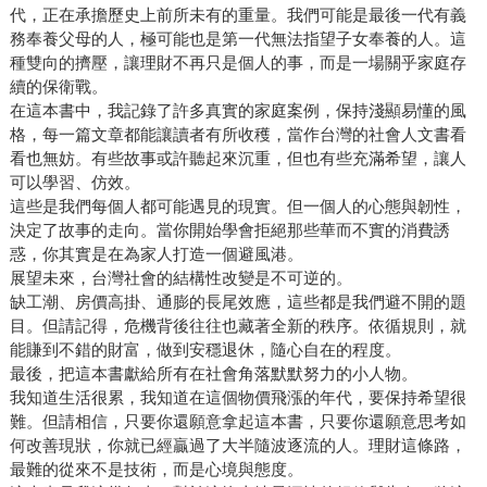
代，正在承擔歷史上前所未有的重量。我們可能是最後一代有義
務奉養父母的人，極可能也是第一代無法指望子女奉養的人。這
種雙向的擠壓，讓理財不再只是個人的事，而是一場關乎家庭存
續的保衛戰。
在這本書中，我記錄了許多真實的家庭案例，保持淺顯易懂的風
格，每一篇文章都能讓讀者有所收穫，當作台灣的社會人文書看
看也無妨。有些故事或許聽起來沉重，但也有些充滿希望，讓人
可以學習、仿效。
這些是我們每個人都可能遇見的現實。但一個人的心態與韌性，
決定了故事的走向。當你開始學會拒絕那些華而不實的消費誘
惑，你其實是在為家人打造一個避風港。
展望未來，台灣社會的結構性改變是不可逆的。
缺工潮、房價高掛、通膨的長尾效應，這些都是我們避不開的題
目。但請記得，危機背後往往也藏著全新的秩序。依循規則，就
能賺到不錯的財富，做到安穩退休，隨心自在的程度。
最後，把這本書獻給所有在社會角落默默努力的小人物。
我知道生活很累，我知道在這個物價飛漲的年代，要保持希望很
難。但請相信，只要你還願意拿起這本書，只要你還願意思考如
何改善現狀，你就已經贏過了大半隨波逐流的人。理財這條路，
最難的從來不是技術，而是心境與態度。