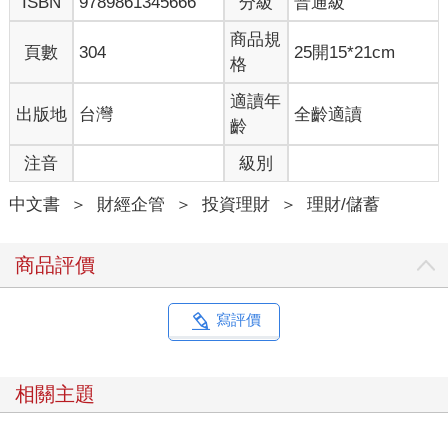
ISBN
9789861345666
分級
普通級
回到前面說的那句：人是群居的動物。
獨居山林的人當然有，但那是極少數。這個社會就是互相提供服
商品規
頁數
304
25開15*21cm
務、產品，才會越來越進步，越來越便利。
格
人不可能永遠都局限在一個小地方。父母也許願意一直在鄉下地
方生活，但孩子卻很可能因為念書、工作的關係往外跑。
適讀年
出版地
台灣
全齡適讀
並不是說住在鄉下不好，但資源多寡就是明擺在眼前的事實。要
齡
不然，也不會全台超過一半的人口都拚了命擠在那幾個都會區
注音
級別
裡。
如果完全不重視家庭理財，覺得自己目前薪水還夠，或者覺得父
中文書
＞
財經企管
＞
投資理財
＞
理財/儲蓄
母會留個幾百萬元，就能夠撐到自己終老那天，這些假設都太樂
觀。社會上許多悲劇就是這樣來的。
或者，以前覺得投資是「可做可不做，有空再來研究就好」，後
商品評價
來發現「不能再拖了，得趕快才行」，這個轉變，有人花了三
年，有人花了五年，有人甚至拖了十年才醒悟。
三十年前，父親常常跟我與弟弟說：
寫評價
「如果能中統一發票特獎兩百萬就好了，扣完稅還有一百六十
萬，這樣就可以退休，不必工作了。」
前陣子，和父親在老家客廳閒聊，我笑著問父親：
相關主題
「您現在還覺得這年代的人，中發票特獎就能退休嗎？」
父親是純樸的人，一臉認真搖著頭說：「不行，一百六十萬怎麼