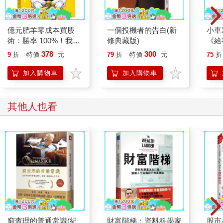
要盡可能多對話、多陪伴，但實際細節怎麼教，那還真有千百種
答案。
億元肥羊零成本買股
一個投機者的告白(新
小車
我的大寶快十歲了，小時候對金錢毫無觀念，到了百貨公司的玩
術：勝率 100%！我靠
修典藏版)
《給
具專櫃只想亂買，現在已經不太會有這樣的情況了。四年級的
借錢買金融股賺到 1
筆記
378
300
他，不知不覺也累積七千多元的存款。
9
折
特價
元
79
折
特價
元
75
折
億
的財
關於孩子的零用錢，我是這麼做的：
加入購物車
加入購物車
從孩子低年級開始，每天給他十五元零用錢，中年級每天二十五
元，未來高年級也會每天給他三十五元。
慢慢幫孩子建立利息的觀念，學習累積儲蓄。消費時，想清楚是
其他人也看
「想要」還是「需要」。讓自律變成一種習慣，久而久之，好習
慣會跟著自己，也就不覺得辛苦了。
逛街或逛大賣場時，只要門口有貼徵人訊息：「薪資×××××
元」，我也會機會教育，讓孩子知道為什麼不同工作，薪資差異
這麼大。
「職業無分貴賤」，這個觀念一定要讓孩子明白，讓孩子懂得勞
動的社會貢獻，學會尊重他人。但這句話後面還有一句要教，不
然就白費工夫，那就是：「薪水有分高低」。
出社會後，薪資由市場供需決定。一個人厲不厲害，是很抽象的
概念，但具體來說，「能幫助別人解決麻煩或困難」，那就是厲
害，而且就容易拿到高所得。
窮查理的普通常識(紀
財富階梯：資料科學家
股市