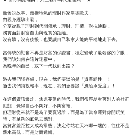
最會說故事、最接地氣的理財作家畢德歐夫，
由親身經驗出發，
分享從親子理財到代間傳承，理財、理債、對抗通膨，
務實面對財富自由與現實的距離。
沒有礦，沒有後援，也要讓自己和家人能夠平穩地走下去。
當傳統的勤奮不再是財富的保證書，穩定變成了最奢侈的字眼，
我們該如何在這片迷霧中，
為晚年的自己，或下一代找到出路？
過去我們談存錢，現在，我們要談的是「資產韌性」！
過去我們談投報率，現在，我們更要談「風險承受度」！
在這個資訊爆炸、焦慮蔓延的時代，我們很容易看著別人的社群
動態，覺得自己不夠好、不夠富裕。
但理財從來就不是為了要贏過誰，而是為了當命運對你開玩笑
時，有足夠的底氣去應對。
當貧富差距拉大成為常態，決定你站在天秤哪一端的，往往不是
薪水高低，而是財商邏輯。