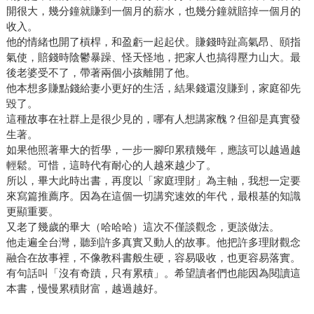
開很大，幾分鐘就賺到一個月的薪水，也幾分鐘就賠掉一個月的
收入。
他的情緒也開了槓桿，和盈虧一起起伏。賺錢時趾高氣昂、頤指
氣使，賠錢時陰鬱暴躁、怪天怪地，把家人也搞得壓力山大。最
後老婆受不了，帶著兩個小孩離開了他。
他本想多賺點錢給妻小更好的生活，結果錢還沒賺到，家庭卻先
毀了。
這種故事在社群上是很少見的，哪有人想講家醜？但卻是真實發
生著。
如果他照著畢大的哲學，一步一腳印累積幾年，應該可以越過越
輕鬆。可惜，這時代有耐心的人越來越少了。
所以，畢大此時出書，再度以「家庭理財」為主軸，我想一定要
來寫篇推薦序。因為在這個一切講究速效的年代，最根基的知識
更顯重要。
又老了幾歲的畢大（哈哈哈）這次不僅談觀念，更談做法。
他走遍全台灣，聽到許多真實又動人的故事。他把許多理財觀念
融合在故事裡，不像教科書般生硬，容易吸收，也更容易落實。
有句話叫「沒有奇蹟，只有累積」。希望讀者們也能因為閱讀這
本書，慢慢累積財富，越過越好。