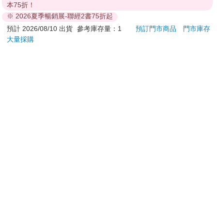
從大寶小學一年級到現在四年級，用這樣的方式溝通算是相當有
本75折！
加入購物車
加入購物車
成效。
※ 2026夏季暢銷展-聯經2書75折起
不要以為孩子聽不懂，現在孩子其實都很早熟，他們真的聽得
預計 2026/08/10 出貨
參考庫存量：1
預訂門市商品
門市庫存
懂。一次、兩次、三次，總會聽進去一些。漸漸的，孩子會知道
大量採購
您可能會喜歡
如何分配資源，也了解父母賺錢的辛苦。
生命的長度跟廣度都很重要，但深度卻需要靠時間去深掘。
孩子熱愛什麼，我們可以從旁協助、引導，但不需要為了讓孩子
學才藝而累死自己。
這年頭肯生小孩就已經很不容易了，若父母已經身心俱疲，就不
要給自己疊加更多不必要壓力，到最後，家庭失去溫暖，爭吵蔓
延，這並不是我們想看到的景象。
也千萬別再像上一代那樣，把自己的下半生寄望在孩子身上，要
他們賺大錢來幫助自己翻身過好日子。
永遠記住，父母的肩膀就是孩子的起點。與其寄望孩子，不如先
勉勵自己做些什麼，這樣更實際。
戀人的主推不是我！-
吉伊卡哇 橢圓雙孔削
Poke
全
筆器-粉
Illus
Poke
★ 畢大想跟你分享的是……
110
38
79
折
特價
元
95
折
特價
元
9
折
(Pokemo
很多父母避諱跟孩子談錢，總覺得孩子還小，聽不懂，或者不想
Pres
加入購物車
加入購物車
讓孩子變得市儈。
但現實是，孩子對世界的觀察往往比我們想像的更敏銳。
告訴孩子「薪水有分高低」、「資源有限，但欲望無窮」，並不