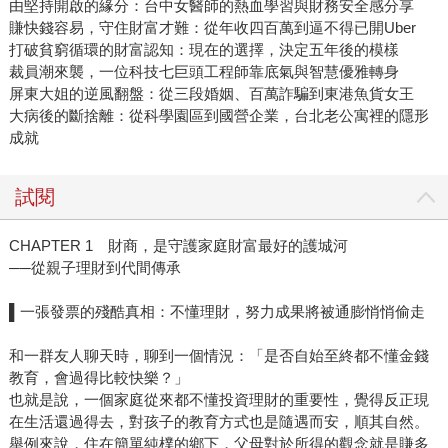
由堅持開啟的緣分：台中女醫師的熱血學習與財務安全感分享
賺快錢容易，守住財富才難：從年收四百萬到逼不得已開Uber
打破貧窮循環的財富認知：現在的選擇，決定五年後的模樣
裁員潮來襲，一位科技七巨頭工程師靠底氣與智慧優雅轉身
屏東大姐的逆風翻盤：從三段婚姻、百萬詐騙到東港魚貨女王
大病後的斷捨離：從科學園區到國營企業，台北老公寓裡的隱形
成就
試閱
CHAPTER 1 財商，是守護家庭財富最好的護城河
──從親子理財到代間傳承
▌一張發票的殘酷真相：不懂理財，努力成果將被通膨悄悄偷走
和一群友人聊天時，聊到一個情況：「是否自始至終都不懂金錢
教育，會過得比較快樂？」
也就是說，一個家庭從來都不懂投資理財的重要性，覺得反正現
在生活還過得去，對孩子的教育方式也是隨遇而安，順其自然。
舉例來說，住在簡單純樸的鄉下，父母對於所得的觀念就是賺多