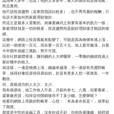
認識畢大多年，也追了他的文章多年，最大的感受就是接地氣，
而且實用。
他不談投資趨勢（這東西我談比較多），也不秀亮麗的報酬，只
告訴大家如何把家庭理財做好。
而這正是最多人需要的。就像要練武之前要有基本的肌力一樣，
家庭理財就是一切的根基，投資趨勢則是顧好理財後才能談的後
續。
這幾年，網路上投資風氣有點變了。可能是因為物價有感上漲，
以前一個便當一百元，現在要一百五十元。加上股市瘋漲，台股
今年開年就破三萬點，勢不可擋。
現在社群媒體發達，賺到錢的人大肆曬單，一季賺的錢就抵過人
家好幾年的收入。
就這樣，一邊是物價上漲，錢越來越薄，另一邊卻有亮麗對帳
單，搞得好像投資很容易似的，於是有更多人想一夜致富、一年
翻倍。
但，真能成功的人太少、太少。
我有個朋友，他工作收入不差，月薪約有七、八萬，但要養家，
還要繳房貸，扣掉這些開銷後存不了多少錢。怎麼辦呢？
他看到網路上亮眼的對帳單，心想：「有為者亦若是！」就學起
了期貨。
期貨是中性的金融工具，沒有好或不好，但他急著賺錢，槓桿就