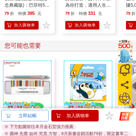
平常也會避免讓孩子把收入的觀念停留在「薪資」二字，因為要
念典藏版)：巴菲特50
為你打造，適用人生各
賺5,
讓孩子將來也有機會當資本主，也就是老闆。
年智慧合夥人查理．蒙
階段的致富策略
勢線
395
331
79
折
特價
元
79
折
特價
元
79
折
所謂的收入，不單單是薪資，還包含股票的股息收入、債息收
格的人生哲學
入、房租收入、版權收入等等。因此，我會盡可能用「收入」或
加入購物車
加入購物車
「所得」來取代薪資二字。
培養孩子多元的興趣，這也是許多家長的煩惱。尤其在競爭激烈
的新竹竹北，誰家孩子學音樂、學外語、學芭蕾、上私校等等，
您可能也需要
簡直是各種才藝競賽的一級戰區。
但現實問題除了金錢有限之外，孩子的時間也有限，不可能有興
趣就去學。
雖然網路上都說要「培養孩子多元的興趣」，似乎這麼做才是政
治正確，但我會機會教育孩子，跟大寶這麼說：
「資源有限，但欲望無窮。」
這是經濟學第一堂課要教的。不管是不是念商管學系，都要學會
這個道理。
就算金錢負擔沒問題，但是時間呢？
如果什麼都想學，沒有好好考慮就衝了，到最後就是什麼都碰一
卡達CARAN D'ACHE
探險活寶《阿鵝》一卡
【T
立即結帳
加入購物車
點，只學到「半途而廢」這四個字怎麼寫。
849 Paul Smith 原子筆
通
電式
必須陪孩子一起謹慎分析並做好時間分配。若時間允許，那就試
※ 下方點圖前往本月金石堂強力推薦
ED.5 條紋銀
2560
150
特價
元
特價
元
690
試看，要不然，放掉也無妨。
※ 圓神.先覺.如何.究竟.方智，8月新書促銷活動79折，限定書單二