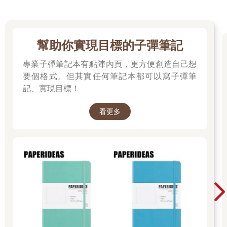
可能退休。現在要中大樂透才行，這世界變得好恐怖。」
父親一把年紀，家人們還是覺得他很像小朋友。講話很直，有時
會惹人生氣，但有時描述事情又一針見血。
他活了大半輩子，現在也覺得這世界變得好恐怖，鈔票購買力怎
幫助你實現目標的子彈筆記
麼會變這麼薄，真的要中大樂透才夠。
統一發票對中末三碼，領兩百元，以前還可以買好多零食。兩百
專業子彈筆記本有點陣內頁，更方便創造自己想
元相當於我學生時期打工約三個小時的錢，當時打工時薪才七十
要個格式。但其實任何筆記本都可以寫子彈筆
元。然而，現在領兩百元，真的很少，不勝唏噓。
記、實現目標！
我在二○二二年出版《最美好、也最殘酷的翻身時代》時，抱持著
社會上還有許多需要幫助的讀者朋友，透過一本三百多元的書，
看更多
能快速學習我過去十幾年來的心路歷程。
二○二三年出版《我在計程車上看到的財富風景》，則是為了留給
自己一個回顧，也藉由書中的每個真實案例，警惕自己不要犯了
大錯。很榮幸這兩本書都有進入當年度的暢銷排行榜。
現在寫這本書，也是希望讓更多人看到這些文字，至少還有點
光，有點希望，不要等到中年五十幾歲才發現這些簡單道理。
千萬不要以為平穩的生活是穩定的薪資帶來的。
平穩的生活，其實建立在一直進步的個人能力、收入、視野、健
康、資產增值等等。
除非家中有礦，不然，把握年輕時光好好理財，才是可長可久的
道路。