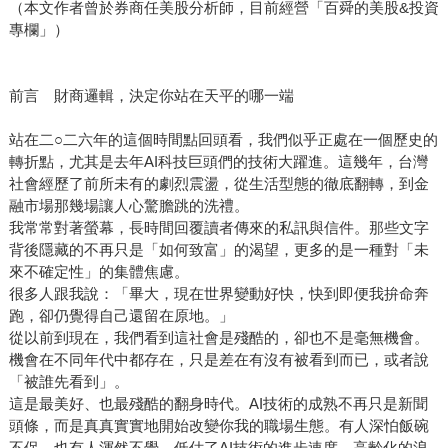
（本文作者曾於券商任美股分析師，目前經營「百舜的美股&投資
專欄」）
前言 財商邏輯，決定你站在天平的哪一端
站在二○二六年的這個時間點回頭看，我們似乎正處在一個歷史的
轉折點，尤其是去年AI科技巨頭們的技術大躍進。這幾年，台灣
社會經歷了前所未有的劇烈震盪，從生活型態的徹底翻轉，到金
融市場那幾場讓人心驚膽跳的洗禮。
我常常對著螢幕，長時間回覆讀者傳來的私訊與信件。那些文字
背後隱藏的不再只是「如何致富」的渴望，更多的是一種對「未
來不確定性」的集體焦慮。
很多人跟我說：「畢大，現在世界變動好快，快到即便我拚命奔
跑，卻仍覺得自己還留在原地。」
從以前到現在，我們看到這社會是殘酷的，卻也不是毫無機會。
機會在不同年代中都存在，只是差在有沒有被看到而已，或者說
「被誰先看到」。
這是最美好、也最殘酷的翻身時代。AI技術的成熟不再只是新聞
頭條，而是真真實實地開始改變你我的職場生態。有人深怕飯碗
不保，也有人渾然不覺，低估了AI技術的進步速度。高齡化的浪