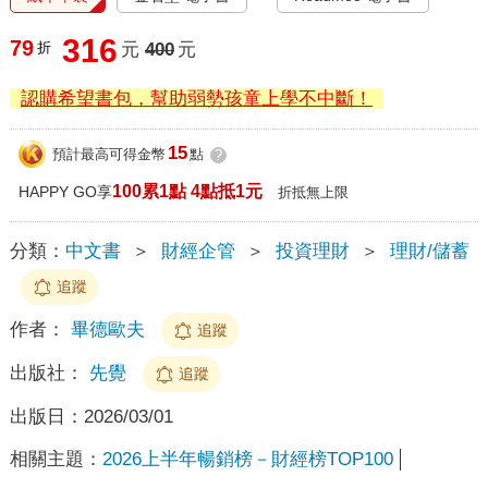
316
79
折
元
400
元
認購希望書包，幫助弱勢孩童上學不中斷！
15
預計最高可得金幣
點
?
100累1點 4點抵1元
HAPPY GO享
折抵無上限
分類：
中文書
＞
財經企管
＞
投資理財
＞
理財/儲蓄
追蹤
作者：
畢德歐夫
追蹤
出版社：
先覺
追蹤
出版日：
2026/03/01
相關主題：
2026上半年暢銷榜－財經榜TOP100