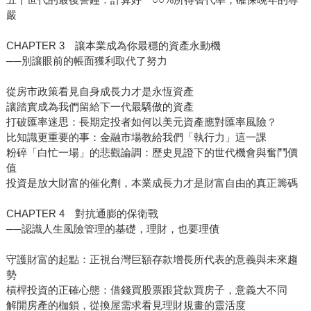
嚴
CHAPTER 3 讓本業成為你最穩的資產永動機
──別讓眼前的帳面獲利取代了努力
從房市政策看見自身成長力才是永恆資產
讓踏實成為我們留給下一代最驕傲的資產
打破匯率迷思：長期定投者如何以美元資產應對匯率風險？
比知識更重要的事：金融市場教給我們「執行力」這一課
粉碎「白忙一場」的悲觀論調：歷史見證下的世代機會與奮鬥價
值
投資是放大財富的催化劑，本業成長力才是財富自由的真正籌碼
CHAPTER 4 對抗通膨的保衛戰
──認識人生風險管理的基礎，理財，也要理債
守護財富的起點：正視台灣巨額存款增長所代表的意義與未來趨
勢
槓桿投資的正確心態：借錢買股票跟貸款買房子，意義大不同
解開房產的枷鎖，從換屋需求看見理財規畫的靈活度