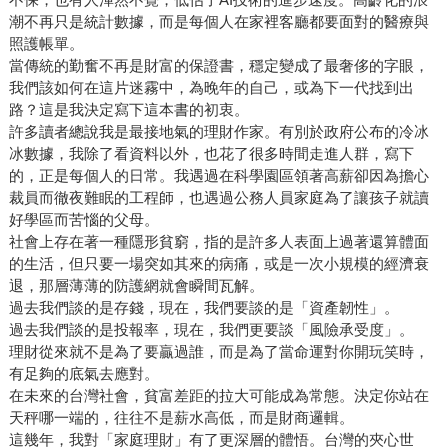
潮不再只是統計數據，而是每個人在家裡客廳都要面對的醫療與
照護帳單。
當傳統的勤奮不再是財富的保證書，穩定變成了最奢侈的字眼，
我們該如何在這片迷霧中，為晚年的自己，或為下一代找到出
路？這是我決定寫下這本書的初衷。
許多讀者總說我是最接地氣的理財作家。有別於政府公布的冷冰
冰數據，我除了看資料以外，也花了很多時間走進人群，寫下
的，正是每個人的日常。我遇過在科學園區領著高薪卻因為擔心
裁員而徹夜難眠的工程師，也遇過公務人員家庭為了讓孩子就讀
好學區而苦惱的父母。
社會上存在著一種隱形貧窮，指的是許多人表面上過著還算體面
的生活，但只要一場突如其來的病痛，或是一次小規模的經濟衰
退，那層薄薄的防護網就會瞬間瓦解。
過去我們談的是存錢，現在，我們要談的是「資產韌性」。
過去我們談的是投報率，現在，我們更要談「風險承受度」。
理財從來就不是為了要贏過誰，而是為了當命運對你開玩笑時，
有足夠的底氣去應對。
在未來的台灣社會，貧富差距的拉大可能成為常態。決定你站在
天秤哪一端的，往往不是薪水高低，而是財商邏輯。
這幾年，我對「家庭理財」有了更深層的體悟。台灣的夾心世