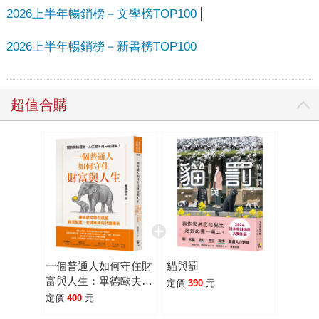
2026上半年暢銷榜－文學榜TOP100
2026上半年暢銷榜－新書榜TOP100
超值合購
一個普通人如何守住財
貓與罰
富與人生：畢德歐夫帶
定價
390
元
你搞懂資產配置、老後
定價
400
元
風險與代間傳承