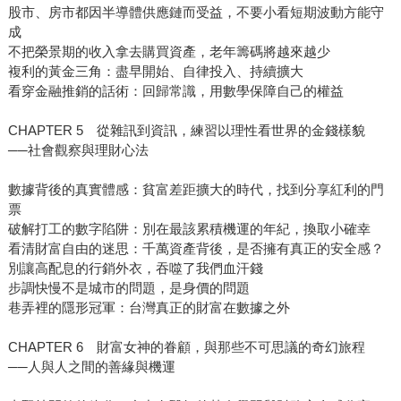
股市、房市都因半導體供應鏈而受益，不要小看短期波動方能守
成
不把榮景期的收入拿去購買資產，老年籌碼將越來越少
複利的黃金三角：盡早開始、自律投入、持續擴大
看穿金融推銷的話術：回歸常識，用數學保障自己的權益
CHAPTER 5 從雜訊到資訊，練習以理性看世界的金錢樣貌
──社會觀察與理財心法
數據背後的真實體感：貧富差距擴大的時代，找到分享紅利的門
票
破解打工的數字陷阱：別在最該累積機運的年紀，換取小確幸
看清財富自由的迷思：千萬資產背後，是否擁有真正的安全感？
別讓高配息的行銷外衣，吞噬了我們血汗錢
步調快慢不是城市的問題，是身價的問題
巷弄裡的隱形冠軍：台灣真正的財富在數據之外
CHAPTER 6 財富女神的眷顧，與那些不可思議的奇幻旅程
──人與人之間的善緣與機運