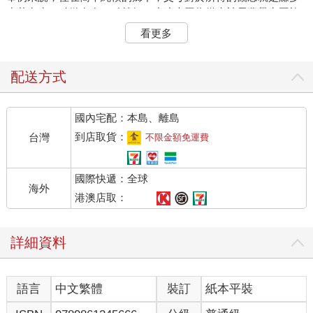
少花多少，稍微有存一點就好。小孩也因為從未被長輩帶出國旅
遊，沒有跨縣市跑動，就這樣生活著。
看更多
聽起來很棒，彷彿就是世外桃源。
一個完全沒有財商概念的人，對金錢沒有太多想法，乍聽之下蠻
單純的。在以前的年代，大家還會給予很好的評價，認為這樣就
配送方式
是幸福。人家覺得好就好，不是嗎？
以前「財商」這個詞還不普及，能吃飽過日子就很好了。
國內宅配：本島、離島
然而，人是群居的動物。受教育，或者跨縣市找工作的過程，很
難不增廣見聞，看到不同的世界，產生不同的想法。
到店取貨：
台灣
不限金額免運費
這孩子很高機率有一天要到都會區念大學、研究所，或者找工
作。他會立即面對「跟家鄉完全不同的物價水準」。
國際快遞：全球
這時，衝擊會排山倒海而來，他會產生幾個疑惑：
海外
「以前爸媽說一天開銷三百元就蠻多的，吃三餐絕對夠。為什麼
港澳店取：
現在一天預算設定五百元還是很吃力？」
「物價貴成這樣，可是為什麼很多餐廳、商店還是人滿為患？大
詳細資料
家真的都那麼有錢？」
「來都會區上班，就是因為看到徵才訊息開的薪資比家鄉高。但
是，多賺這一、兩萬元，被房租、物價吃掉後，彷彿一場白忙。
語言
中文繁體
裝訂
紙本平裝
但回家鄉又沒什麼工作機會，下一步該怎麼走？」
這也是當年我踏入都會區生活時，腦海轉個不停的真實反應。