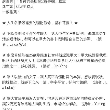
蘇百舜│「百舜的美股&投資專欄」版主
葉芷娟│財經主持人
一致推薦！
★ 人生各階段需要的理財觀念，都在這裡！ ★
＃ 不論是剛出社會的年輕人、邁入中年的三明治族、準備享受生
活的退休族，都可以在畢大的書中找到適合自己的步調。（讀
者．Linda Wu）
＃ 多麼希望能在25歲剛踏進社會時就認識畢大！畢大絕對是我理
財路上的終身貴人！這本書也絕對是拿回人生財務主動權的必讀
指南之一，誠心推薦。（讀者．Jin Yeh）
＃ 畢大以淺白的文字，讓人真正看懂財富的本質。想改變現狀、
跳脫框架，就靜下心來一讀，字字平實，卻句句警醒。（讀者．L
a LuLu）
＃ 畢大文筆平易近人實在，很適合在追逐市場的同時穩定心態，
讓我們更有餘裕地去面對生活、市場給的考驗。（讀者．Yusing
Zeng）