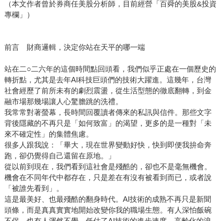
（本文作者曾於券商任美股分析師，目前經營「百舜的美股&投資
專欄」）
前言 財商邏輯，決定你站在天平的哪一端
站在二○二六年的這個時間點回頭看，我們似乎正處在一個歷史的
轉折點，尤其是去年AI科技巨頭們的技術大躍進。這幾年，台灣
社會經歷了前所未有的劇烈震盪，從生活型態的徹底翻轉，到金
融市場那幾場讓人心驚膽跳的洗禮。
我常常對著螢幕，長時間回覆讀者傳來的私訊與信件。那些文字
背後隱藏的不再只是「如何致富」的渴望，更多的是一種對「未
來不確定性」的集體焦慮。
很多人跟我說：「畢大，現在世界變動好快，快到即便我拚命奔
跑，卻仍覺得自己還留在原地。」
從以前到現在，我們看到這社會是殘酷的，卻也不是毫無機會。
機會在不同年代中都存在，只是差在有沒有被看到而已，或者說
「被誰先看到」。
這是最美好、也最殘酷的翻身時代。AI技術的成熟不再只是新聞
頭條，而是真真實實地開始改變你我的職場生態。有人深怕飯碗
不保，也有人渾然不覺，低估了AI技術的進步速度。高齡化的浪