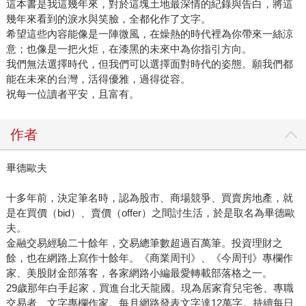
這本書是我這幾年來，對於這塊土地最深情的紀錄與告白，將這
幾年來看到的淚水與笑臉，全都化作了文字。
希望這些內容能像是一陣微風，在燥熱的時代裡為你帶來一絲涼
意；也像是一把火炬，在漆黑的未來中為你指引方向。
我們無法選擇時代，但我們可以選擇面對時代的姿態。願我們都
能在未來的台灣，活得優雅，過得從容。
祝每一位讀者平安，且富有。
作者
畢德歐夫
十多年前，決定筆名時，認為股市、商場競爭、買賣房地產，就
是在買價（bid）、賣價（offer）之間討生活，於是取名為畢德歐
夫。
金融交易經驗二十餘年，交易總筆數超過百萬筆。投資理財之
餘，也在網路上寫作十餘年。《商業周刊》、《今周刊》專欄作
家、美股財金部落客，各家網路小編最愛轉載部落格之一。
29歲那年白手起家，買進台北天龍國。現為居家育兒宅爸、專職
交易者、文字專欄作家。每月網路發表文字達12萬字。持續每日