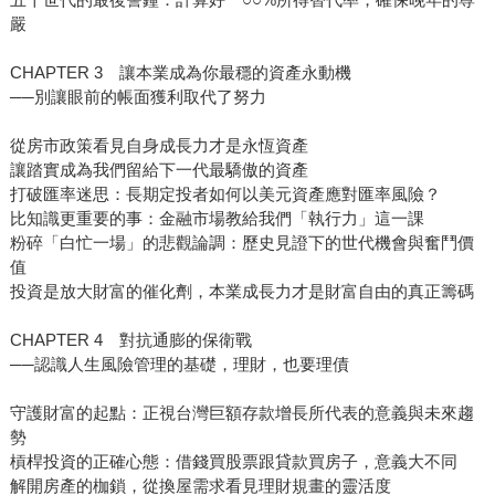
嚴
CHAPTER 3 讓本業成為你最穩的資產永動機
──別讓眼前的帳面獲利取代了努力
從房市政策看見自身成長力才是永恆資產
讓踏實成為我們留給下一代最驕傲的資產
打破匯率迷思：長期定投者如何以美元資產應對匯率風險？
比知識更重要的事：金融市場教給我們「執行力」這一課
粉碎「白忙一場」的悲觀論調：歷史見證下的世代機會與奮鬥價
值
投資是放大財富的催化劑，本業成長力才是財富自由的真正籌碼
CHAPTER 4 對抗通膨的保衛戰
──認識人生風險管理的基礎，理財，也要理債
守護財富的起點：正視台灣巨額存款增長所代表的意義與未來趨
勢
槓桿投資的正確心態：借錢買股票跟貸款買房子，意義大不同
解開房產的枷鎖，從換屋需求看見理財規畫的靈活度