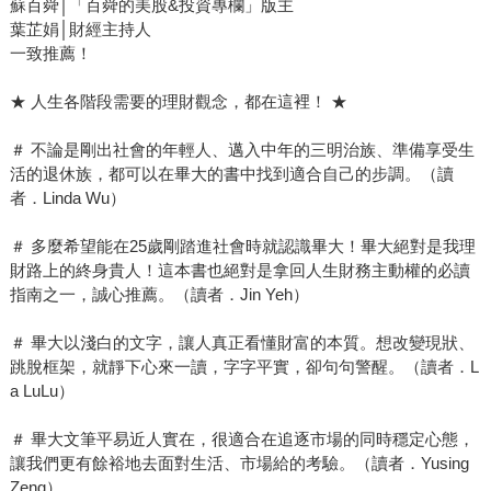
蘇百舜│「百舜的美股&投資專欄」版主
葉芷娟│財經主持人
一致推薦！
★ 人生各階段需要的理財觀念，都在這裡！ ★
＃ 不論是剛出社會的年輕人、邁入中年的三明治族、準備享受生
活的退休族，都可以在畢大的書中找到適合自己的步調。（讀
者．Linda Wu）
＃ 多麼希望能在25歲剛踏進社會時就認識畢大！畢大絕對是我理
財路上的終身貴人！這本書也絕對是拿回人生財務主動權的必讀
指南之一，誠心推薦。（讀者．Jin Yeh）
＃ 畢大以淺白的文字，讓人真正看懂財富的本質。想改變現狀、
跳脫框架，就靜下心來一讀，字字平實，卻句句警醒。（讀者．L
a LuLu）
＃ 畢大文筆平易近人實在，很適合在追逐市場的同時穩定心態，
讓我們更有餘裕地去面對生活、市場給的考驗。（讀者．Yusing
Zeng）