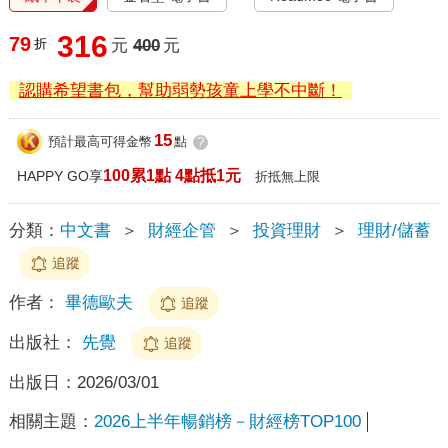
316
79
折
元
400
元
認購希望書包，幫助弱勢孩童上學不中斷！
15
預計最高可得金幣
點
?
100累1點 4點抵1元
HAPPY GO享
折抵無上限
分類：
中文書
＞
財經企管
＞
投資理財
＞
理財/儲蓄
追蹤
作者：
畢德歐夫
追蹤
出版社：
先覺
追蹤
出版日：
2026/03/01
相關主題：
2026上半年暢銷榜－財經榜TOP100