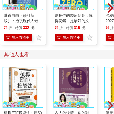
要盡可能多對話、多陪伴，但實際細節怎麼教，那還真有千百種
答案。
逃避自由（修訂新
別把你的錢留到死：懂
節稅
我的大寶快十歲了，小時候對金錢毫無觀念，到了百貨公司的玩
版）：透視現代人最深
得花錢，是最好的投資
20
具專櫃只想亂買，現在已經不太會有這樣的情況了。四年級的
的孤獨與恐懼
—理想人生的9大財務
得稅
332
315
他，不知不覺也累積七千多元的存款。
79
折
特價
元
79
折
特價
元
79
折
思維
與房
關於孩子的零用錢，我是這麼做的：
合法
加入購物車
加入購物車
從孩子低年級開始，每天給他十五元零用錢，中年級每天二十五
輩子
元，未來高年級也會每天給他三十五元。
慢慢幫孩子建立利息的觀念，學習累積儲蓄。消費時，想清楚是
其他人也看
「想要」還是「需要」。讓自律變成一種習慣，久而久之，好習
慣會跟著自己，也就不覺得辛苦了。
逛街或逛大賣場時，只要門口有貼徵人訊息：「薪資×××××
元」，我也會機會教育，讓孩子知道為什麼不同工作，薪資差異
這麼大。
「職業無分貴賤」，這個觀念一定要讓孩子明白，讓孩子懂得勞
動的社會貢獻，學會尊重他人。但這句話後面還有一句要教，不
然就白費工夫，那就是：「薪水有分高低」。
出社會後，薪資由市場供需決定。一個人厲不厲害，是很抽象的
概念，但具體來說，「能幫助別人解決麻煩或困難」，那就是厲
害，而且就容易拿到高所得。
槓桿ETF投資法：用50
古人的決策，你的對
億元