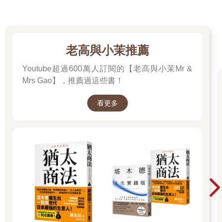
可能退休。現在要中大樂透才行，這世界變得好恐怖。」
父親一把年紀，家人們還是覺得他很像小朋友。講話很直，有時
會惹人生氣，但有時描述事情又一針見血。
他活了大半輩子，現在也覺得這世界變得好恐怖，鈔票購買力怎
麼會變這麼薄，真的要中大樂透才夠。
老高與小茉推薦
統一發票對中末三碼，領兩百元，以前還可以買好多零食。兩百
元相當於我學生時期打工約三個小時的錢，當時打工時薪才七十
Youtube超過600萬人訂閱的【老高與小茉Mr &
元。然而，現在領兩百元，真的很少，不勝唏噓。
Mrs Gao】，推薦過這些書！
我在二○二二年出版《最美好、也最殘酷的翻身時代》時，抱持著
社會上還有許多需要幫助的讀者朋友，透過一本三百多元的書，
看更多
能快速學習我過去十幾年來的心路歷程。
二○二三年出版《我在計程車上看到的財富風景》，則是為了留給
自己一個回顧，也藉由書中的每個真實案例，警惕自己不要犯了
大錯。很榮幸這兩本書都有進入當年度的暢銷排行榜。
現在寫這本書，也是希望讓更多人看到這些文字，至少還有點
光，有點希望，不要等到中年五十幾歲才發現這些簡單道理。
千萬不要以為平穩的生活是穩定的薪資帶來的。
平穩的生活，其實建立在一直進步的個人能力、收入、視野、健
康、資產增值等等。
除非家中有礦，不然，把握年輕時光好好理財，才是可長可久的
道路。