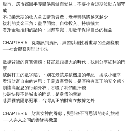
股市、房市都因半導體供應鏈而受益，不要小看短期波動方能守
成
不把榮景期的收入拿去購買資產，老年籌碼將越來越少
複利的黃金三角：盡早開始、自律投入、持續擴大
看穿金融推銷的話術：回歸常識，用數學保障自己的權益
CHAPTER 5 從雜訊到資訊，練習以理性看世界的金錢樣貌
──社會觀察與理財心法
數據背後的真實體感：貧富差距擴大的時代，找到分享紅利的門
票
破解打工的數字陷阱：別在最該累積機運的年紀，換取小確幸
看清財富自由的迷思：千萬資產背後，是否擁有真正的安全感？
別讓高配息的行銷外衣，吞噬了我們血汗錢
步調快慢不是城市的問題，是身價的問題
巷弄裡的隱形冠軍：台灣真正的財富在數據之外
CHAPTER 6 財富女神的眷顧，與那些不可思議的奇幻旅程
──人與人之間的善緣與機運