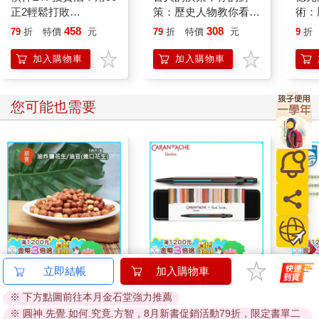
平常也會避免讓孩子把收入的觀念停留在「薪資」二字，因為要
正2輕鬆打敗
策：歷史人物教你看
術：
讓孩子將來也有機會當資本主，也就是老闆。
0050&0056，提早退休
人、看局
借錢
458
308
79
折
特價
元
79
折
特價
元
9
折
所謂的收入，不單單是薪資，還包含股票的股息收入、債息收
億
入、房租收入、版權收入等等。因此，我會盡可能用「收入」或
加入購物車
加入購物車
「所得」來取代薪資二字。
培養孩子多元的興趣，這也是許多家長的煩惱。尤其在競爭激烈
的新竹竹北，誰家孩子學音樂、學外語、學芭蕾、上私校等等，
您可能也需要
簡直是各種才藝競賽的一級戰區。
但現實問題除了金錢有限之外，孩子的時間也有限，不可能有興
趣就去學。
雖然網路上都說要「培養孩子多元的興趣」，似乎這麼做才是政
治正確，但我會機會教育孩子，跟大寶這麼說：
「資源有限，但欲望無窮。」
這是經濟學第一堂課要教的。不管是不是念商管學系，都要學會
這個道理。
就算金錢負擔沒問題，但是時間呢？
如果什麼都想學，沒有好好考慮就衝了，到最後就是什麼都碰一
穎寶油炸鹽花生/油豆
卡達CARAN D'ACHE
【Ph
立即結帳
加入購物車
點，只學到「半途而廢」這四個字怎麼寫。
(進口花生)5台斤
849 Paul Smith 原子筆
Son
必須陪孩子一起謹慎分析並做好時間分配。若時間允許，那就試
※ 下方點圖前往本月金石堂強力推薦
ED.5 條紋黑
波電
738
2560
89
折
特價
元
特價
元
4990
試看，要不然，放掉也無妨。
※ 圓神.先覺.如何.究竟.方智，8月新書促銷活動79折，限定書單二
HX56