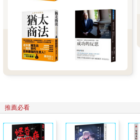
★ 畢大想跟你分享的是……
我也曾經嚮往那種住在偏鄉的無憂生活，但是在資本主義的巨輪
下，這往往只是一種美好的幻想。
從父親口中「中發票特獎就能退休」的天真，到如今「要中大樂
透才行」的感嘆，我們見證了通膨最殘酷的一面。
即便你選擇不參與金錢遊戲，遊戲規則依然會主宰你的生活。
離開家鄉，面對都會區的高物價，這不是貪婪，而是生存的必經
之路。
理財不是為了成為守財奴，而是為了在變動的世界中，保有一份
不被生活擊倒的底氣。
趁早覺醒，建立正確的金錢觀。別讓看似平穩的生活，建立在脆
弱的沙灘上。
推薦必看
▌給孩子一堂最珍貴的富足課：資源有限，但欲望無窮
收到一封讀者來信，內容是這麼寫的：
畢大午安，前幾天和孩子走在回家路上，他開口問起：「媽媽，
這棟新大樓的房子比較貴，還是我們買的小房子比較貴？」