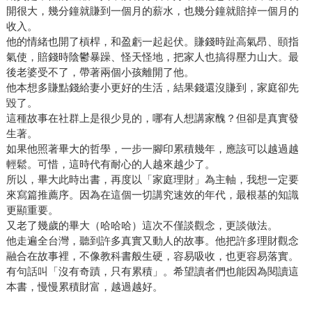
開很大，幾分鐘就賺到一個月的薪水，也幾分鐘就賠掉一個月的
收入。
他的情緒也開了槓桿，和盈虧一起起伏。賺錢時趾高氣昂、頤指
氣使，賠錢時陰鬱暴躁、怪天怪地，把家人也搞得壓力山大。最
後老婆受不了，帶著兩個小孩離開了他。
他本想多賺點錢給妻小更好的生活，結果錢還沒賺到，家庭卻先
毀了。
這種故事在社群上是很少見的，哪有人想講家醜？但卻是真實發
生著。
如果他照著畢大的哲學，一步一腳印累積幾年，應該可以越過越
輕鬆。可惜，這時代有耐心的人越來越少了。
所以，畢大此時出書，再度以「家庭理財」為主軸，我想一定要
來寫篇推薦序。因為在這個一切講究速效的年代，最根基的知識
更顯重要。
又老了幾歲的畢大（哈哈哈）這次不僅談觀念，更談做法。
他走遍全台灣，聽到許多真實又動人的故事。他把許多理財觀念
融合在故事裡，不像教科書般生硬，容易吸收，也更容易落實。
有句話叫「沒有奇蹟，只有累積」。希望讀者們也能因為閱讀這
本書，慢慢累積財富，越過越好。