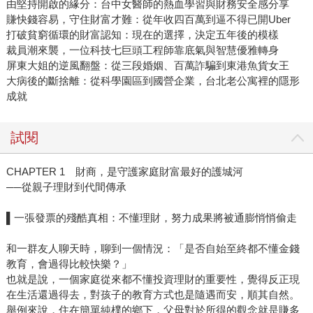
由堅持開啟的緣分：台中女醫師的熱血學習與財務安全感分享
賺快錢容易，守住財富才難：從年收四百萬到逼不得已開Uber
打破貧窮循環的財富認知：現在的選擇，決定五年後的模樣
裁員潮來襲，一位科技七巨頭工程師靠底氣與智慧優雅轉身
屏東大姐的逆風翻盤：從三段婚姻、百萬詐騙到東港魚貨女王
大病後的斷捨離：從科學園區到國營企業，台北老公寓裡的隱形
成就
試閱
CHAPTER 1 財商，是守護家庭財富最好的護城河
──從親子理財到代間傳承
▌一張發票的殘酷真相：不懂理財，努力成果將被通膨悄悄偷走
和一群友人聊天時，聊到一個情況：「是否自始至終都不懂金錢
教育，會過得比較快樂？」
也就是說，一個家庭從來都不懂投資理財的重要性，覺得反正現
在生活還過得去，對孩子的教育方式也是隨遇而安，順其自然。
舉例來說，住在簡單純樸的鄉下，父母對於所得的觀念就是賺多