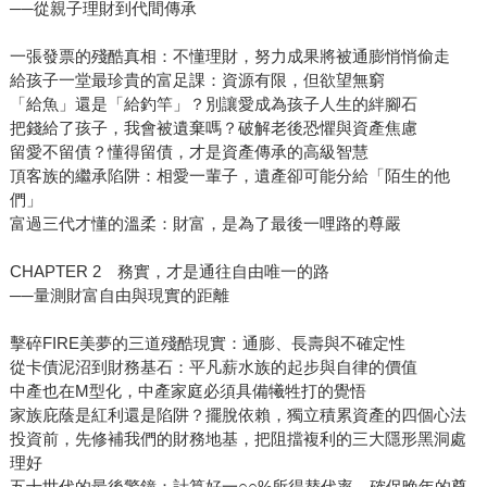
──從親子理財到代間傳承
一張發票的殘酷真相：不懂理財，努力成果將被通膨悄悄偷走
給孩子一堂最珍貴的富足課：資源有限，但欲望無窮
「給魚」還是「給釣竿」？別讓愛成為孩子人生的絆腳石
把錢給了孩子，我會被遺棄嗎？破解老後恐懼與資產焦慮
留愛不留債？懂得留債，才是資產傳承的高級智慧
頂客族的繼承陷阱：相愛一輩子，遺產卻可能分給「陌生的他
們」
富過三代才懂的溫柔：財富，是為了最後一哩路的尊嚴
CHAPTER 2 務實，才是通往自由唯一的路
──量測財富自由與現實的距離
擊碎FIRE美夢的三道殘酷現實：通膨、長壽與不確定性
從卡債泥沼到財務基石：平凡薪水族的起步與自律的價值
中產也在M型化，中產家庭必須具備犧牲打的覺悟
家族庇蔭是紅利還是陷阱？擺脫依賴，獨立積累資產的四個心法
投資前，先修補我們的財務地基，把阻擋複利的三大隱形黑洞處
理好
五十世代的最後警鐘：計算好一○○%所得替代率，確保晚年的尊