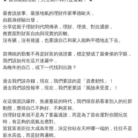
最會說故事、最接地氣的理財作家畢德歐夫，
由親身經驗出發，
分享從親子理財到代間傳承，理財、理債、對抗通膨，
務實面對財富自由與現實的距離。
沒有礦，沒有後援，也要讓自己和家人能夠平穩地走下去。
當傳統的勤奮不再是財富的保證書，穩定變成了最奢侈的字眼，
我們該如何在這片迷霧中，
為晚年的自己，或下一代找到出路？
過去我們談存錢，現在，我們要談的是「資產韌性」！
過去我們談投報率，現在，我們更要談「風險承受度」！
在這個資訊爆炸、焦慮蔓延的時代，我們很容易看著別人的社群
動態，覺得自己不夠好、不夠富裕。
但理財從來就不是為了要贏過誰，而是為了當命運對你開玩笑
時，有足夠的底氣去應對。
當貧富差距拉大成為常態，決定你站在天秤哪一端的，往往不是
薪水高低，而是財商邏輯。