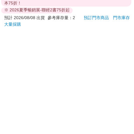
從大寶小學一年級到現在四年級，用這樣的方式溝通算是相當有
本75折！
加入購物車
加入購物車
成效。
※ 2026夏季暢銷展-聯經2書75折起
不要以為孩子聽不懂，現在孩子其實都很早熟，他們真的聽得
預計 2026/08/08 出貨
參考庫存量：2
預訂門市商品
門市庫存
懂。一次、兩次、三次，總會聽進去一些。漸漸的，孩子會知道
大量採購
您可能會喜歡
如何分配資源，也了解父母賺錢的辛苦。
生命的長度跟廣度都很重要，但深度卻需要靠時間去深掘。
孩子熱愛什麼，我們可以從旁協助、引導，但不需要為了讓孩子
學才藝而累死自己。
這年頭肯生小孩就已經很不容易了，若父母已經身心俱疲，就不
要給自己疊加更多不必要壓力，到最後，家庭失去溫暖，爭吵蔓
延，這並不是我們想看到的景象。
也千萬別再像上一代那樣，把自己的下半生寄望在孩子身上，要
他們賺大錢來幫助自己翻身過好日子。
永遠記住，父母的肩膀就是孩子的起點。與其寄望孩子，不如先
勉勵自己做些什麼，這樣更實際。
水平檔案-色・愛・
【友情牌】18吋機械
【1
落・夢-總集篇
式冷風箱扇(KB-1881
臻3入
按鍵在上方)
★ 畢大想跟你分享的是……
480
1720
特價
元
特價
元
84
折
1980
很多父母避諱跟孩子談錢，總覺得孩子還小，聽不懂，或者不想
預購限定
加入購物車
讓孩子變得市儈。
但現實是，孩子對世界的觀察往往比我們想像的更敏銳。
告訴孩子「薪水有分高低」、「資源有限，但欲望無窮」，並不