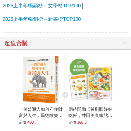
2026上半年暢銷榜－文學榜TOP100
2026上半年暢銷榜－新書榜TOP100
超值合購
一個普通人如何守住財
期待開動【首刷贈好好
富與人生：畢德歐夫帶
吃飯，井田美食家貼
你搞懂資產配置、老後
紙】
定價
400
元
定價
360
元
風險與代間傳承