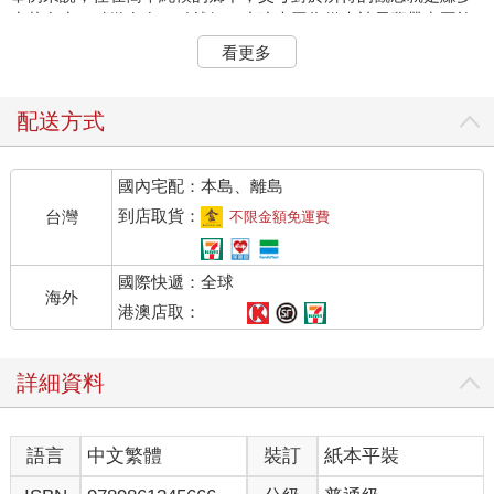
少花多少，稍微有存一點就好。小孩也因為從未被長輩帶出國旅
遊，沒有跨縣市跑動，就這樣生活著。
看更多
聽起來很棒，彷彿就是世外桃源。
一個完全沒有財商概念的人，對金錢沒有太多想法，乍聽之下蠻
單純的。在以前的年代，大家還會給予很好的評價，認為這樣就
配送方式
是幸福。人家覺得好就好，不是嗎？
以前「財商」這個詞還不普及，能吃飽過日子就很好了。
國內宅配：本島、離島
然而，人是群居的動物。受教育，或者跨縣市找工作的過程，很
難不增廣見聞，看到不同的世界，產生不同的想法。
到店取貨：
台灣
不限金額免運費
這孩子很高機率有一天要到都會區念大學、研究所，或者找工
作。他會立即面對「跟家鄉完全不同的物價水準」。
國際快遞：全球
這時，衝擊會排山倒海而來，他會產生幾個疑惑：
海外
「以前爸媽說一天開銷三百元就蠻多的，吃三餐絕對夠。為什麼
港澳店取：
現在一天預算設定五百元還是很吃力？」
「物價貴成這樣，可是為什麼很多餐廳、商店還是人滿為患？大
詳細資料
家真的都那麼有錢？」
「來都會區上班，就是因為看到徵才訊息開的薪資比家鄉高。但
是，多賺這一、兩萬元，被房租、物價吃掉後，彷彿一場白忙。
語言
中文繁體
裝訂
紙本平裝
但回家鄉又沒什麼工作機會，下一步該怎麼走？」
這也是當年我踏入都會區生活時，腦海轉個不停的真實反應。