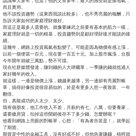
認識畢大多年，也追了他的文章多年，最大的感受就是接地氣，
而且實用。
他不談投資趨勢（這東西我談比較多），也不秀亮麗的報酬，只
告訴大家如何把家庭理財做好。
而這正是最多人需要的。就像要練武之前要有基本的肌力一樣，
家庭理財就是一切的根基，投資趨勢則是顧好理財後才能談的後
續。
這幾年，網路上投資風氣有點變了。可能是因為物價有感上漲，
以前一個便當一百元，現在要一百五十元。加上股市瘋漲，台股
今年開年就破三萬點，勢不可擋。
現在社群媒體發達，賺到錢的人大肆曬單，一季賺的錢就抵過人
家好幾年的收入。
就這樣，一邊是物價上漲，錢越來越薄，另一邊卻有亮麗對帳
單，搞得好像投資很容易似的，於是有更多人想一夜致富、一年
翻倍。
但，真能成功的人太少、太少。
我有個朋友，他工作收入不差，月薪約有七、八萬，但要養家，
還要繳房貸，扣掉這些開銷後存不了多少錢。怎麼辦呢？
他看到網路上亮眼的對帳單，心想：「有為者亦若是！」就學起
了期貨。
期貨是中性的金融工具，沒有好或不好，但他急著賺錢，槓桿就