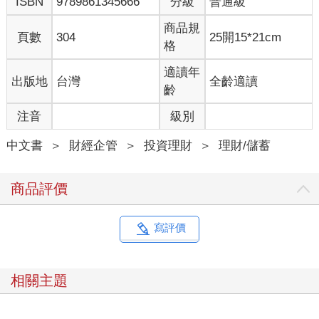
ISBN
9789861345666
分級
普通級
回到前面說的那句：人是群居的動物。
獨居山林的人當然有，但那是極少數。這個社會就是互相提供服
商品規
頁數
304
25開15*21cm
務、產品，才會越來越進步，越來越便利。
格
人不可能永遠都局限在一個小地方。父母也許願意一直在鄉下地
方生活，但孩子卻很可能因為念書、工作的關係往外跑。
適讀年
出版地
台灣
全齡適讀
並不是說住在鄉下不好，但資源多寡就是明擺在眼前的事實。要
齡
不然，也不會全台超過一半的人口都拚了命擠在那幾個都會區
注音
級別
裡。
如果完全不重視家庭理財，覺得自己目前薪水還夠，或者覺得父
中文書
＞
財經企管
＞
投資理財
＞
理財/儲蓄
母會留個幾百萬元，就能夠撐到自己終老那天，這些假設都太樂
觀。社會上許多悲劇就是這樣來的。
或者，以前覺得投資是「可做可不做，有空再來研究就好」，後
商品評價
來發現「不能再拖了，得趕快才行」，這個轉變，有人花了三
年，有人花了五年，有人甚至拖了十年才醒悟。
三十年前，父親常常跟我與弟弟說：
寫評價
「如果能中統一發票特獎兩百萬就好了，扣完稅還有一百六十
萬，這樣就可以退休，不必工作了。」
前陣子，和父親在老家客廳閒聊，我笑著問父親：
相關主題
「您現在還覺得這年代的人，中發票特獎就能退休嗎？」
父親是純樸的人，一臉認真搖著頭說：「不行，一百六十萬怎麼