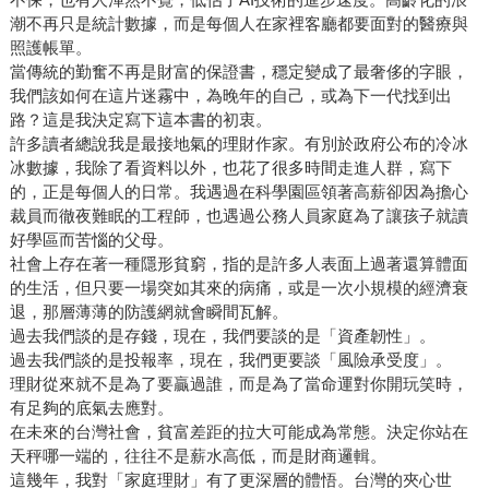
潮不再只是統計數據，而是每個人在家裡客廳都要面對的醫療與
照護帳單。
當傳統的勤奮不再是財富的保證書，穩定變成了最奢侈的字眼，
我們該如何在這片迷霧中，為晚年的自己，或為下一代找到出
路？這是我決定寫下這本書的初衷。
許多讀者總說我是最接地氣的理財作家。有別於政府公布的冷冰
冰數據，我除了看資料以外，也花了很多時間走進人群，寫下
的，正是每個人的日常。我遇過在科學園區領著高薪卻因為擔心
裁員而徹夜難眠的工程師，也遇過公務人員家庭為了讓孩子就讀
好學區而苦惱的父母。
社會上存在著一種隱形貧窮，指的是許多人表面上過著還算體面
的生活，但只要一場突如其來的病痛，或是一次小規模的經濟衰
退，那層薄薄的防護網就會瞬間瓦解。
過去我們談的是存錢，現在，我們要談的是「資產韌性」。
過去我們談的是投報率，現在，我們更要談「風險承受度」。
理財從來就不是為了要贏過誰，而是為了當命運對你開玩笑時，
有足夠的底氣去應對。
在未來的台灣社會，貧富差距的拉大可能成為常態。決定你站在
天秤哪一端的，往往不是薪水高低，而是財商邏輯。
這幾年，我對「家庭理財」有了更深層的體悟。台灣的夾心世