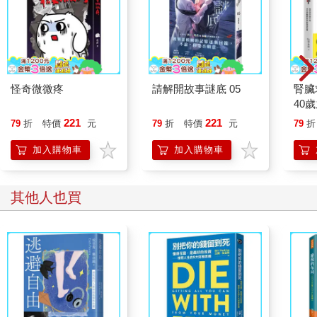
我隨口向他解釋：「那棟新大樓是大坪數，總價比較高，而我們
買的是小坪數，單坪價格比較高，總價卻比較低，這要看你用什
麼基礎去比較。」
孩子又問：「為什麼我們房子要買在捷運站上？這麼貴，怎麼不
等跌下來變便宜後再買？」
畢竟孩子還不到八歲，講太難也不行，只能簡單說明。
怪奇微微疼
請解開故事謎底 05
腎臟
我說：「有用的東西只會越來越貴。現在一百元可以買到一包餅
40
乾，將來就只能買半包。好的地點、交通便利的房子也是，大家
就告
221
221
79
折
特價
元
79
折
特價
元
79
折
都想買，那就只會越來越貴。」
孩子常常被老師說注意力不太集中，但八歲孩子觀察到的，似乎
加入購物車
加入購物車
比我預期的還多，感覺有點長大了。我也很樂於跟孩子分享一點
淺薄的財商觀念。
記得畢大您兩個孩子跟我家兩個相仿。看您的文章，有時也會分
其他人也買
享親子相處時關於理財的對話。
很羨慕現在的孩子可以從小就獲得專業知識的薰陶，我們小時候
哪可能有這樣的機會。
也向您許願孩子零用錢怎麼給的文章，希望有機會能幫忙實現。
這位讀者媽媽很誠懇，信中還有提到一些個人資訊，已全數略
過，但不妨礙文意。
面對不同的孩子，教法也大不同。我傾向大方向正確就好，像是