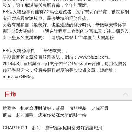
發文，除了耶誕節與農曆春節，全年無間斷。
FB個人粉絲專頁擁有7.2萬位追蹤者，文字懇切而平實，被眾多網
友推崇為最會說故事、最接地氣的理財作家。
另著有暢銷書《最美好、也最殘酷的翻身時代：畢德歐夫帶你掌
握理財5大關鍵》、《我在計程車上看到的財富風景：往上翻身與
向下墜落的關鍵瞬間》，連續兩年登上***年度百大暢銷榜。
FB個人粉絲專頁：「畢德歐夫」。
早期數百篇文章發表於幣圖誌，網站：www.bituzi.com。
2019年8月開始與線上訂閱學習平台Pressplay合作，每月依照各
族群學習需求，發表各類難易度的美股投資文章，短網址：
reurl.cc/kGM9q。
目錄
推薦序 把家庭理財做好，就是一切的根基 ／蘇百舜
前言 財商邏輯，決定你站在天平的哪一端
CHAPTER 1 財商，是守護家庭財富最好的護城河