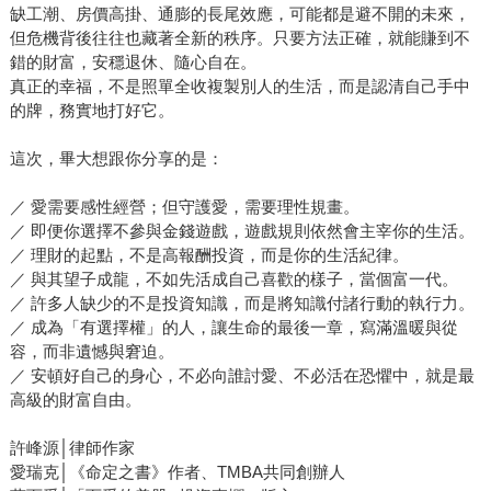
缺工潮、房價高掛、通膨的長尾效應，可能都是避不開的未來，
但危機背後往往也藏著全新的秩序。只要方法正確，就能賺到不
錯的財富，安穩退休、隨心自在。
真正的幸福，不是照單全收複製別人的生活，而是認清自己手中
的牌，務實地打好它。
這次，畢大想跟你分享的是：
／ 愛需要感性經營；但守護愛，需要理性規畫。
／ 即便你選擇不參與金錢遊戲，遊戲規則依然會主宰你的生活。
／ 理財的起點，不是高報酬投資，而是你的生活紀律。
／ 與其望子成龍，不如先活成自己喜歡的樣子，當個富一代。
／ 許多人缺少的不是投資知識，而是將知識付諸行動的執行力。
／ 成為「有選擇權」的人，讓生命的最後一章，寫滿溫暖與從
容，而非遺憾與窘迫。
／ 安頓好自己的身心，不必向誰討愛、不必活在恐懼中，就是最
高級的財富自由。
許峰源│律師作家
愛瑞克│《命定之書》作者、TMBA共同創辦人