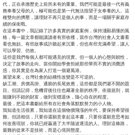
代，正在承擔歷史上前所未有的重量。我們可能是最後一代有義
務奉養父母的人，極可能也是第一代無法指望子女奉養的人。這
種雙向的擠壓，讓理財不再只是個人的事，而是一場關乎家庭存
續的保衛戰。
在這本書中，我記錄了許多真實的家庭案例，保持淺顯易懂的風
格，每一篇文章都能讓讀者有所收穫，當作台灣的社會人文書看
看也無妨。有些故事或許聽起來沉重，但也有些充滿希望，讓人
可以學習、仿效。
這些是我們每個人都可能遇見的現實。但一個人的心態與韌性，
決定了故事的走向。當你開始學會拒絕那些華而不實的消費誘
惑，你其實是在為家人打造一個避風港。
展望未來，台灣社會的結構性改變是不可逆的。
缺工潮、房價高掛、通膨的長尾效應，這些都是我們避不開的題
目。但請記得，危機背後往往也藏著全新的秩序。依循規則，就
能賺到不錯的財富，做到安穩退休，隨心自在的程度。
最後，把這本書獻給所有在社會角落默默努力的小人物。
我知道生活很累，我知道在這個物價飛漲的年代，要保持希望很
難。但請相信，只要你還願意拿起這本書，只要你還願意思考如
何改善現狀，你就已經贏過了大半隨波逐流的人。理財這條路，
最難的從來不是技術，而是心境與態度。