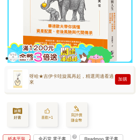
呀哈★吉伊卡哇旋風再起，精選周邊看過
加購
來
寫評價
好書
喜歡+1
賺金幣
?
紙本平裝
金石堂 電子書
Readmoo 電子書