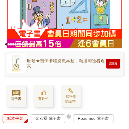
呀哈★吉伊卡哇旋風再起，精選周邊看過
加購
來
寫評價
電子書
喜歡+1
賺金幣
?
紙本平裝
金石堂 電子書
Readmoo 電子書