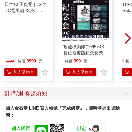
日本±0 正負零｜12吋
攻殼機動隊(1995) 4K
The 
DC電風扇 XQS－
數位修復版紀念套票
Gala
Y620 象牙白
Peac
3990
399
特價
元
特價
元
9
折
5990
Surpri
Mari
加入購物車
加入購物車
Stor
訂購/退換貨須知
加入金石堂 LINE 官方帳號『完成綁定』，隨時掌握出貨動
態：