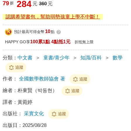
284
79
折
元
360
元
認購希望書包，幫助弱勢孩童上學不中斷！
10
預計最高可得金幣
點
?
100累1點 4點抵1元
HAPPY GO享
折抵無上限
分類：
中文書
＞
童書/青少年
＞
知識/百科
＞
數學
追蹤
作者：
全國數學教師協會 著
追蹤
繪者：
朴東賢（박동현）
追蹤
譯者：
黃菀婷
出版社：
采實文化
追蹤
出版日：
2025/08/28