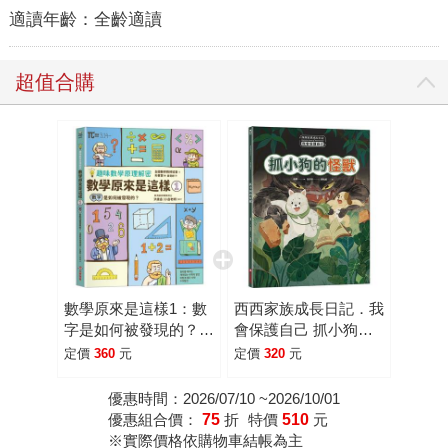
適讀年齡：
全齡適讀
超值合購
數學原來是這樣1：數
西西家族成長日記．我
字是如何被發現的？
會保護自己 抓小狗的
【趣味數學原理解密】
怪獸
定價
360
元
定價
320
元
優惠時間：2026/07/10 ~2026/10/01
優惠組合價：
75
折
特價
510
元
※實際價格依購物車結帳為主