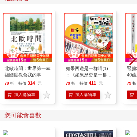
北歐時間：世界第一幸
如果西遊是一群喵(1)
腎臟
福國度教會我的事
：《如果歷史是一群
40
喵》作者最新力作，附
就告
314
411
79
折
特價
元
79
折
特價
元
79
折
【首卷特典】拉頁
加入購物車
加入購物車
您可能會喜歡