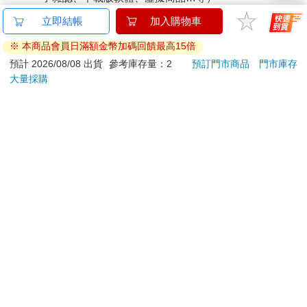
已拆封之個人衛生用品。（如：內衣褲、刮鬍刀、除毛
立即結帳
加入購物車
刀…等）
※ 本商品會員日滿額金幣加碼回饋最高15倍
若非上列種類商品，均享有到貨7天的猶豫期（含例假
日）。
預計 2026/08/08 出貨
參考庫存量：2
預訂門市商品
門市庫存
大量採購
辦理退換貨時，商品（組合商品恕無法接受單獨退貨）必須
是您收到商品時的原始狀態（包含商品本體、配件、贈品、
保證書、所有附隨資料文件及原廠內外包裝…等），請勿直
接使用原廠包裝寄送，或於原廠包裝上黏貼紙張或書寫文
字。
退回商品若無法回復原狀，將請您負擔回復原狀所需費用，
嚴重時將影響您的退貨權益。