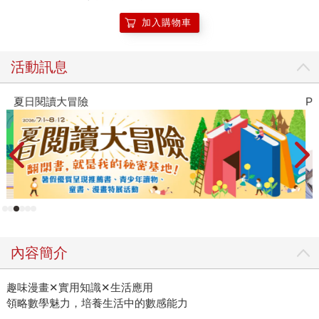
加入購物車
活動訊息
夏日閱讀大冒險
P
內容簡介
趣味漫畫✕實用知識✕生活應用
領略數學魅力，培養生活中的數感能力