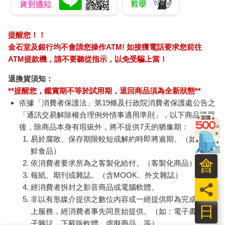
提醒您！！
金石堂及銀行均不會請您操作ATM! 如接獲電話要求您前往
ATM提款機，請不要聽從指示，以免受騙上當！
退換貨須知：
**提醒您，鑑賞期不等於試用期，退回商品須為全新狀態**
依據「消費者保護法」第19條及行政院消費者保護處公告之
「通訊交易解除權合理例外情事適用準則」，以下商品購買
後，除商品本身有瑕疵外，將不提供7天的猶豫期：
易於腐敗、保存期限較短或解約時即將逾期。（如：生
鮮食品）
會
依消費者要求所為之客製化給付。（客製化商品）
報紙、期刊或雜誌。（含MOOK、外文雜誌）
員
經消費者拆封之影音商品或電腦軟體。
非以有形媒介提供之數位內容或一經提供即為完成之線
日
上服務，經消費者事先同意始提供。（如：電子書、電
子雜誌、下載版軟體、虛擬商品…等）