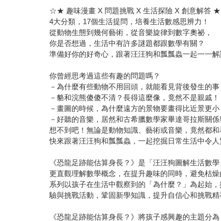
☆★ 趣味漫畫 X 問題挑戰 X 生活探險 X 創意解答 
4大分類，17個生活提問，培養生活數感思辨力！
從動物生態到幾何藝術，從音樂旋律到數字奧祕，
你是否想過，生活中有許多謎題都跟數學有關？
準備好你的好奇心，跟著汪汪狗和瓢瓢蟲一起一一解
你曾經思考過這些有趣的問題嗎？
－為什麼有些動物不用回頭，就能看見背後發生的事
－貉和浣熊傻傻不清？長得這麼像，竟然不是親戚！
－畫圖的時候，為什麼遠方的景物要畫得比近景更小
－好聽的音樂，居然和古希臘數學家畢達哥拉斯關係
想不到吧！無論是動物知識、藝術或音樂，竟然都和
快來跟著汪汪狗和瓢瓢蟲，一起挖掘日常生活中令人
《恐龍足跡能估算身長？》是「汪汪狗圖解生活數學
更直觀理解數學概念，在提升趣味的同時，避免枯燥
系列以孩子在生活中觀察到的「為什麼？」為起始，
驗與挑戰活動，鞏固新學知識，提升自信心和挑戰精
《恐龍足跡能估算身長？》將孩子感興趣的主題分為