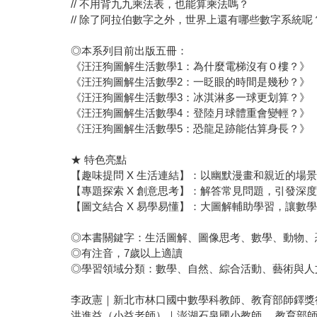
// 不用背九九乘法表，也能算乘法嗎？
// 除了阿拉伯數字之外，世界上還有哪些數字系統呢
◎本系列目前出版五冊：
《汪汪狗圖解生活數學1：為什麼電梯沒有０樓？》
《汪汪狗圖解生活數學2：一眨眼的時間是幾秒？》
《汪汪狗圖解生活數學3：冰淇淋多一球更划算？》
《汪汪狗圖解生活數學4：登陸月球體重會變輕？》
《汪汪狗圖解生活數學5：恐龍足跡能估算身長？》
★ 特色亮點
【趣味提問 X 生活連結】：以幽默漫畫和親近的場
【專題探索 X 創意思考】：解答常見問題，引發深
【圖文結合 X 易學易懂】：大圖解輔助學習，讓數
◎本書關鍵字：生活圖解、圖像思考、數學、動物、
◎有注音，7歲以上適讀
◎學習領域分類：數學、自然、綜合活動、藝術與人
李政憲｜新北市林口國中數學科教師、教育部師鐸獎
洪進益（小益老師）｜澎湖石泉國小教師 、教育部