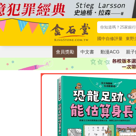
國中自修評量
東野
唯紅花綻放
奧德賽
會員獎勵
中文書
動漫ACG
親子