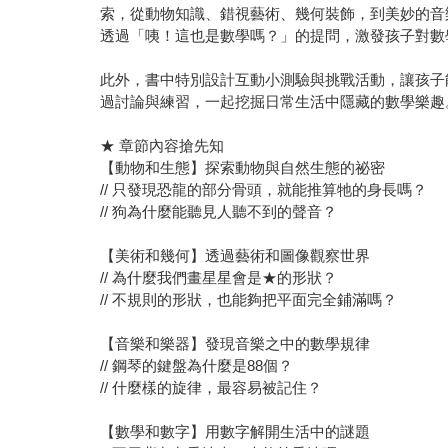
索，從動物知識、錯視藝術、幾何裝飾，到美妙的音
透過「咦！這也是數學嗎？」的提問，激發孩子對數
此外，書中特別設計互動小測驗與挑戰活動，讓孩子
過討論與練習，一起挖掘日常生活中隱藏的數學樂趣
★ 章節內容搶先知
【動物和生態】探索動物與自然生態的祕密
// 只發現恐龍的部分骨頭，就能推算牠的身長嗎？
// 狗為什麼能聽見人聽不到的聲音？
【美術和幾何】透過藝術和圖像觀察世界
// 為什麼我們畫星星會是★的形狀？
// 不規則的形狀，也能夠把平面完全鋪滿嗎？
【音樂和樂器】發現音樂之中的數學規律
// 鋼琴的鍵盤為什麼是88個？
// 什麼樣的旋律，最容易被記住？
【數學和數字】用數字解開生活中的謎題