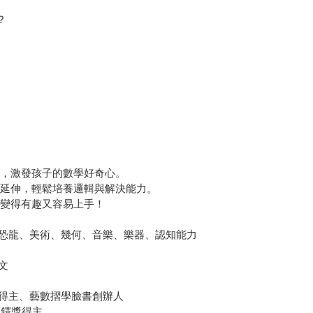
？
景，激發孩子的數學好奇心。
度延伸，輕鬆培養邏輯與解決能力。
學變得有趣又容易上手！
恐龍、美術、幾何、音樂、樂器、認知能力
文
得主、藝數摺學臉書創辦人
師鐸獎得主