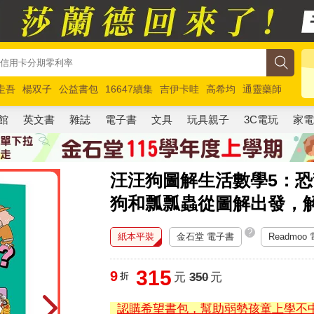
圭吾
楊双子
公益書包
16647續集
吉伊卡哇
高希均
通靈藥師
路邊攤新作
馬斯克
玩具總動員5
超慢跑
館
英文書
雜誌
電子書
文具
玩具親子
3C電玩
家
汪汪狗圖解生活數學5：
狗和瓢瓢蟲從圖解出發，
?
紙本平裝
金石堂 電子書
Readmoo
315
9
折
元
350
元
認購希望書包，幫助弱勢孩童上學不