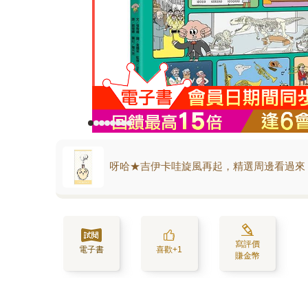
呀哈★吉伊卡哇旋風再起，精選周邊看過來
寫評價
電子書
喜歡+1
賺金幣