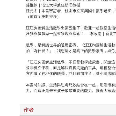
莊惟棟｜淡江大學兼任助理教授
鍾元杰｜本書審訂者、桃園市立東興國中數學老師，S
（依首字筆劃排序）
汪汪狗圖解生活數學出第五集了！歡迎一起觀察生活
汪狗與瓢瓢蟲一起來發現與探索！──李政憲｜新北
數學，是解讀世界的通用密碼。《汪汪狗圖解生活數
的「為什麼？」，我想這才是真正的數學素養，與你
「汪汪狗圖解生活數學」不僅是數學啟蒙書，閱讀這
並非獨立學科，而是解決真實問題的工具。這種整合
方面做了在地化的轉譯，並且附加注音，讓小讀者閱
本書將知識、生活與思考巧妙結合在一起，用活潑有
力。而這正是未來孩子最最重要的能力。推薦大家給
作者