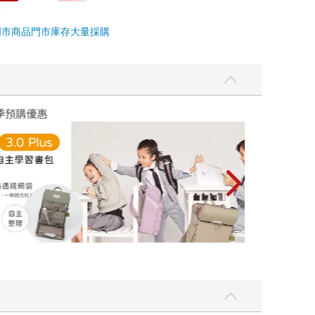
門市商品
門市庫存
大量採購
優惠
遠流童書展75折