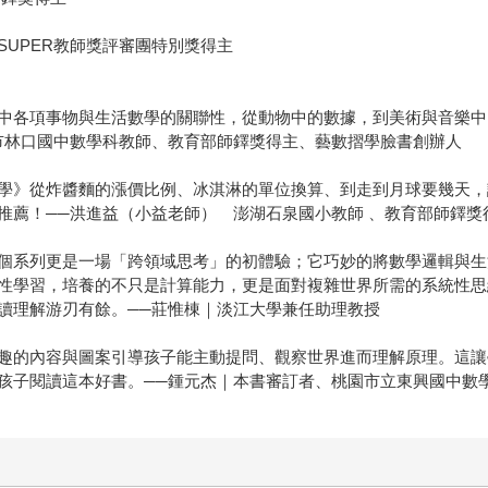
UPER教師獎評審團特別獎得主
中各項事物與生活數學的關聯性，從動物中的數據，到美術與音樂中
市林口國中數學科教師、教育部師鐸獎得主、藝數摺學臉書創辦人
學》從炸醬麵的漲價比例、冰淇淋的單位換算、到走到月球要幾天，
推薦！──洪進益（小益老師） 澎湖石泉國小教師 、教育部師鐸獎
個系列更是一場「跨領域思考」的初體驗；它巧妙的將數學邏輯與生
性學習，培養的不只是計算能力，更是面對複雜世界所需的系統性思
讀理解游刃有餘。──莊惟棟｜淡江大學兼任助理教授
趣的內容與圖案引導孩子能主動提問、觀察世界進而理解原理。這讓
孩子閱讀這本好書。──鍾元杰｜本書審訂者、桃園市立東興國中數學