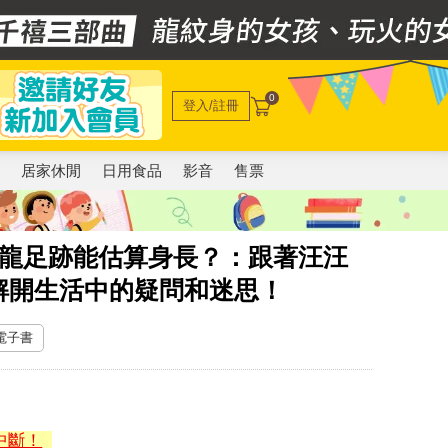
0
登入/註冊
電
居家休閒
日用食品
影音
售票
恐龍足跡能估算身長？：跟著汪汪
解開生活中的疑問和迷思！
 電子書
中斷！