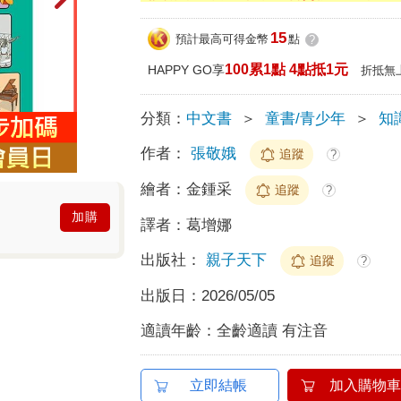
15
預計最高可得金幣
點
?
100累1點 4點抵1元
HAPPY GO享
折抵無
分類：
中文書
＞
童書/青少年
＞
知
作者：
張敬娥
追蹤
?
繪者：
金鍾采
追蹤
?
加購
譯者：
葛增娜
出版社：
親子天下
追蹤
?
出版日：
2026/05/05
適讀年齡：
全齡適讀 有注音
立即結帳
加入購物車