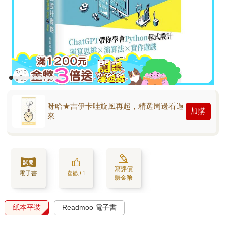
呀哈★吉伊卡哇旋風再起，精選周邊看過
加購
來
寫評價
電子書
喜歡+1
賺金幣
紙本平裝
Readmoo 電子書