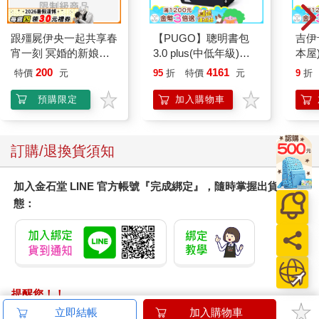
跟殭屍伊央一起共享春
【PUGO】聰明書包
吉伊
宵一刻 冥婚的新娘番
3.0 plus(中低年級)酷
本屋
外篇
黑 全新進化玩美上市
200
4161
特價
元
95
折
特價
元
9
折
預購限定
加入購物車
訂購/退換貨須知
加入金石堂 LINE 官方帳號『完成綁定』，隨時掌握出貨動
態：
提醒您！！
金石堂及銀行均不會請您操作ATM! 如接獲電話要求您前往
立即結帳
加入購物車