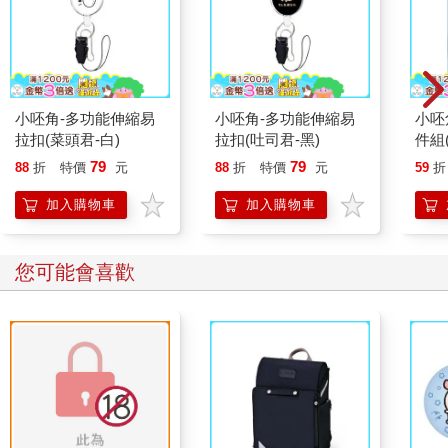
小呸角-多功能伸縮易
小呸角-多功能伸縮易
小呸
拉扣(菜頭君-白)
拉扣(吐司君-黑)
件組
79
79
88
折
特價
元
88
折
特價
元
59
折
加入購物車
加入購物車
您可能會喜歡