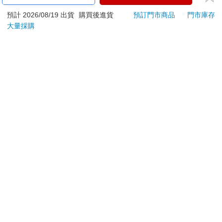
ATM提款機，請不要聽從指示，以免受騙上當！
預計 2026/08/19 出貨
購買後進貨
預訂門市商品
門市庫存
退換貨須知：
大量採購
**提醒您，鑑賞期不等於試用期，退回商品須為全新狀態**
依據「消費者保護法」第19條及行政院消費者保護處公告之
「通訊交易解除權合理例外情事適用準則」，以下商品購買
後，除商品本身有瑕疵外，將不提供7天的猶豫期：
易於腐敗、保存期限較短或解約時即將逾期。（如：生
鮮食品）
依消費者要求所為之客製化給付。（客製化商品）
報紙、期刊或雜誌。（含MOOK、外文雜誌）
經消費者拆封之影音商品或電腦軟體。
非以有形媒介提供之數位內容或一經提供即為完成之線
上服務，經消費者事先同意始提供。（如：電子書、電
子雜誌、下載版軟體、虛擬商品…等）
已拆封之個人衛生用品。（如：內衣褲、刮鬍刀、除毛
刀…等）
若非上列種類商品，均享有到貨7天的猶豫期（含例假
日）。