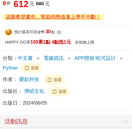
612
9
折
元
680
元
認購希望書包，幫助弱勢孩童上學不中斷！
30
預計最高可得金幣
點
?
100累1點 4點抵1元
HAPPY GO享
折抵無上限
分類：
中文書
＞
電腦資訊
＞
APP開發/程式設計
＞
Python
追蹤
作者：
榮欽科技
追蹤
出版社：
博碩文化
追蹤
出版日：
2024/06/05
活動訊息