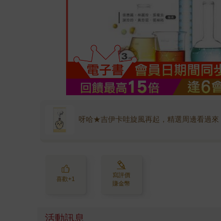
呀哈★吉伊卡哇旋風再起，精選周邊看過來
寫評價
喜歡+1
賺金幣
活動訊息