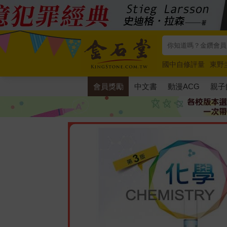
國中自修評量
東野
唯紅花綻放
奧德賽
會員獎勵
中文書
動漫ACG
親子