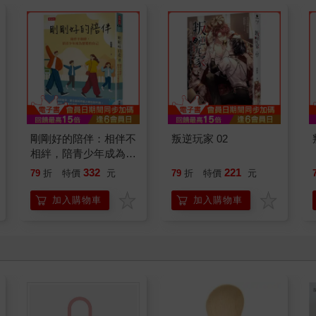
剛剛好的陪伴：相伴不
叛逆玩家 02
相絆，陪青少年成為想
要的自己
332
221
79
折
特價
元
79
折
特價
元
加入購物車
加入購物車