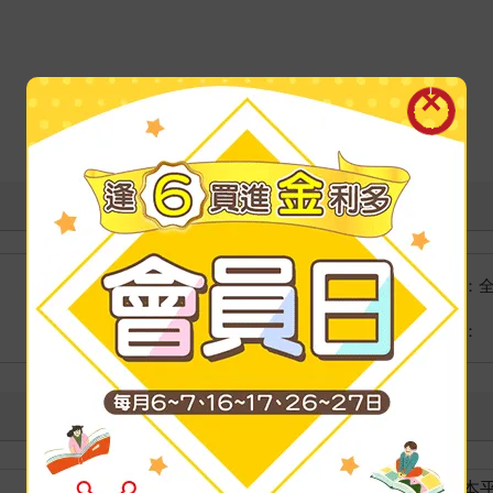
國際快遞：
海外
港澳店取：
裝訂
紙本