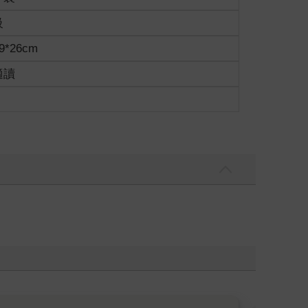
級
9*26cm
適讀