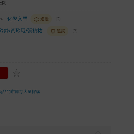
上限
＞
化學入門
追蹤
?
玲鈴/黃玲琨/張禎祐
追蹤
?
商品
門市庫存
大量採購