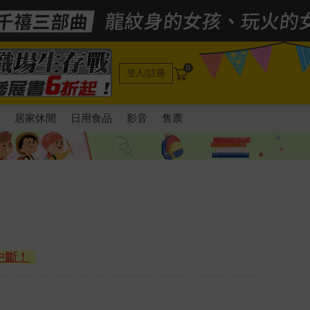
0
登入/註冊
電
居家休閒
日用食品
影音
售票
中斷！