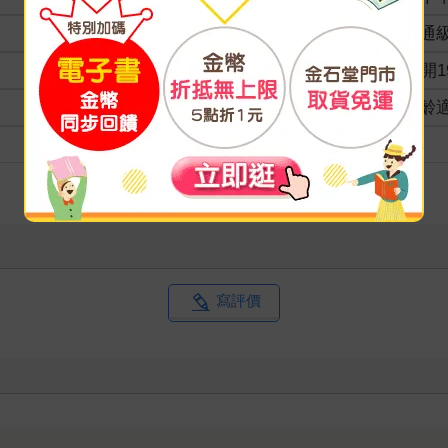
分級
普通
商品規格
16開1
適讀年齡
全齡
級別
寫評價