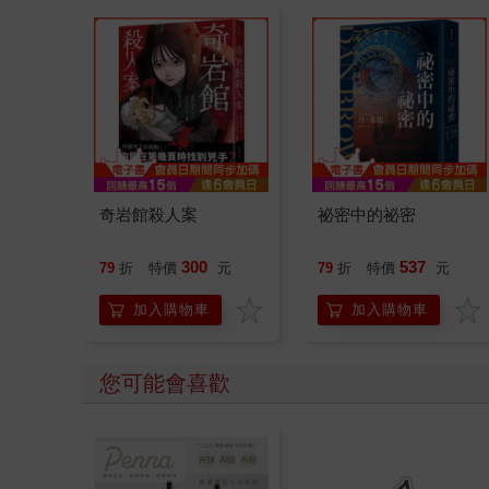
奇岩館殺人案
祕密中的祕密
300
537
79
折
特價
元
79
折
特價
元
加入購物車
加入購物車
您可能會喜歡