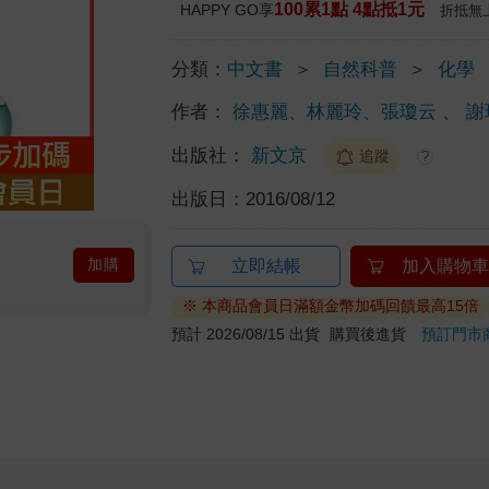
100累1點 4點抵1元
HAPPY GO享
折抵無
分類：
中文書
＞
自然科普
＞
化學
作者：
徐惠麗、林麗玲、張瓊云
、
謝
出版社：
新文京
追蹤
?
出版日：
2016/08/12
加購
立即結帳
加入購物車
※ 本商品會員日滿額金幣加碼回饋最高15倍
預計 2026/08/15 出貨
購買後進貨
預訂門市