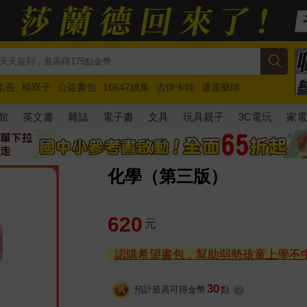
圭吾
楊双子
公益書包
16647續集
吉伊卡哇
通靈藥師
路邊攤新作
馬斯克
玩具總動員5
超慢跑
館
英文書
雜誌
電子書
文具
玩具親子
3C電玩
家
化學（第三版）
620
元
認購希望書包，幫助弱勢孩童上學不
30
預計最高可得金幣
點
?