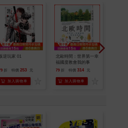
叛逆玩家 01
北歐時間：世界第一幸
刪掉容
福國度教會我的事
253
314
79
折
特價
元
79
折
特價
元
79
折
加入購物車
加入購物車
加