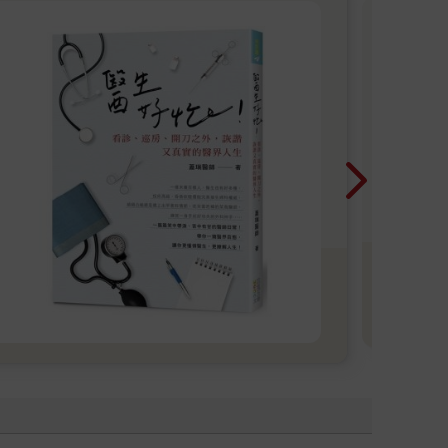
人
意
可
各領
論人
用
識和
學
的關
明
看