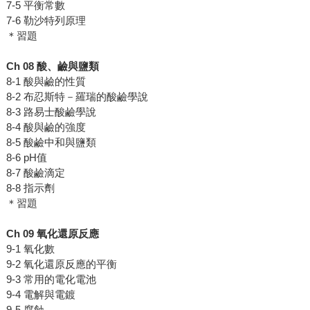
7-5 平衡常數
7-6 勒沙特列原理
＊習題
Ch 08
酸、鹼與鹽類
8-1 酸與鹼的性質
8-2 布忍斯特－羅瑞的酸鹼學說
8-3 路易士酸鹼學說
8-4 酸與鹼的強度
8-5 酸鹼中和與鹽類
8-6 pH值
8-7 酸鹼滴定
8-8 指示劑
＊習題
Ch 09
氧化還原反應
9-1 氧化數
9-2 氧化還原反應的平衡
9-3 常用的電化電池
9-4 電解與電鍍
9-5 腐蝕