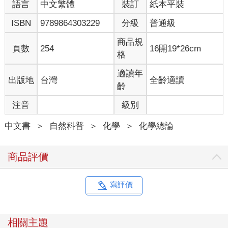
語言
中文繁體
裝訂
紙本平裝
ISBN
9789864303229
分級
普通級
商品規
頁數
254
16開19*26cm
格
適讀年
出版地
台灣
全齡適讀
齡
注音
級別
中文書
＞
自然科普
＞
化學
＞
化學總論
商品評價
寫評價
相關主題