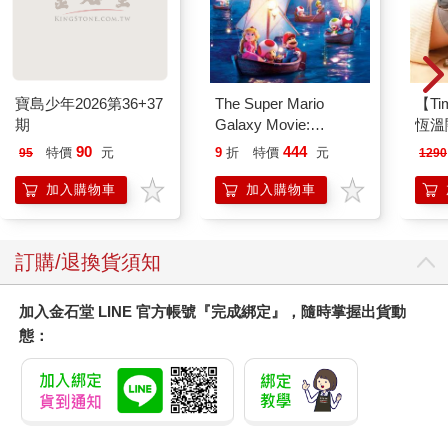
寶島少年2026第36+37
The Super Mario
【T
期
Galaxy Movie:
恆溫
Peach`s Birthday
肩/
90
444
特價
元
9
折
特價
元
95
1290
Surprise: The Super
加熱
Mario Galaxy Movie
膝熱
加入購物車
加入購物車
Storybook
訂購/退換貨須知
加入金石堂 LINE 官方帳號『完成綁定』，隨時掌握出貨動
態：