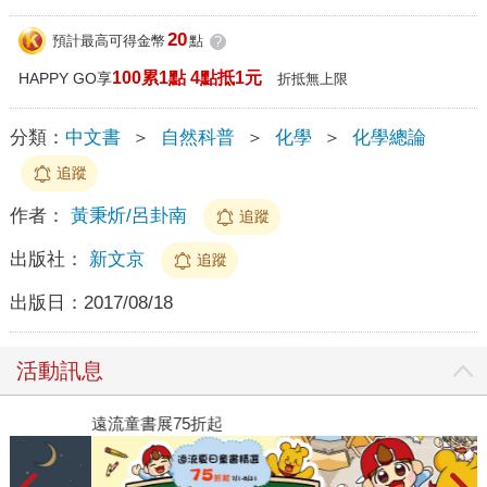
20
預計最高可得金幣
點
?
100累1點 4點抵1元
HAPPY GO享
折抵無上限
分類：
中文書
＞
自然科普
＞
化學
＞
化學總論
追蹤
作者：
黃秉炘/呂卦南
追蹤
出版社：
新文京
追蹤
出版日：
2017/08/18
活動訊息
遠流童書展75折起