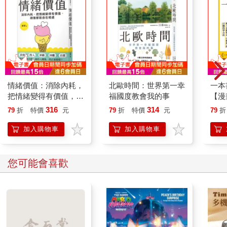
情緒價值：消除內耗，
北歐時間：世界第一幸
一本
把情緒變得有價值，跟
福國度教會我的事
【漫
誰都能自在相處
行動
316
314
79
折
特價
元
79
折
特價
元
79
折
開關
「行
加入購物車
加入購物車
學方
您可能會喜歡