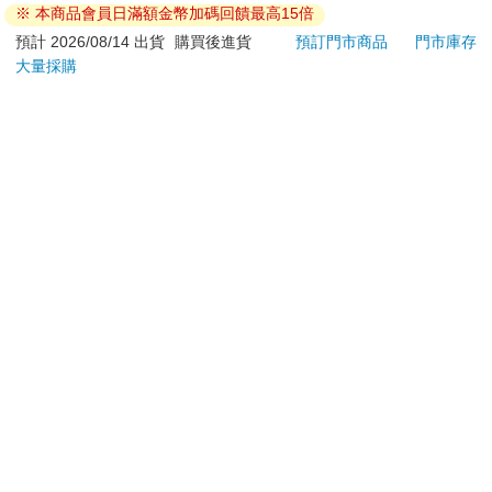
※ 本商品會員日滿額金幣加碼回饋最高15倍
若非上列種類商品，均享有到貨7天的猶豫期（含例假
日）。
預計 2026/08/14 出貨
購買後進貨
預訂門市商品
門市庫存
大量採購
辦理退換貨時，商品（組合商品恕無法接受單獨退貨）必須
是您收到商品時的原始狀態（包含商品本體、配件、贈品、
保證書、所有附隨資料文件及原廠內外包裝…等），請勿直
接使用原廠包裝寄送，或於原廠包裝上黏貼紙張或書寫文
字。
退回商品若無法回復原狀，將請您負擔回復原狀所需費用，
嚴重時將影響您的退貨權益。