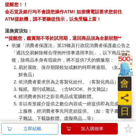
提醒您！！
金石堂及銀行均不會請您操作ATM! 如接獲電話要求您前往
ATM提款機，請不要聽從指示，以免受騙上當！
退換貨須知：
**提醒您，鑑賞期不等於試用期，退回商品須為全新狀態**
依據「消費者保護法」第19條及行政院消費者保護處公告之
「通訊交易解除權合理例外情事適用準則」，以下商品購買
後，除商品本身有瑕疵外，將不提供7天的猶豫期：
易於腐敗、保存期限較短或解約時即將逾期。（如：生
鮮食品）
會
依消費者要求所為之客製化給付。（客製化商品）
報紙、期刊或雜誌。（含MOOK、外文雜誌）
員
經消費者拆封之影音商品或電腦軟體。
非以有形媒介提供之數位內容或一經提供即為完成之線
日
上服務，經消費者事先同意始提供。（如：電子書、電
子雜誌、下載版軟體、虛擬商品…等）
已拆封之個人衛生用品。（如：內衣褲、刮鬍刀、除毛
立即結帳
加入購物車
刀…等）