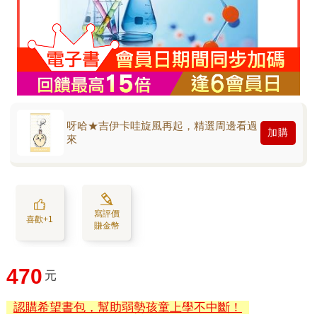
呀哈★吉伊卡哇旋風再起，精選周邊看過
加購
來
寫評價
喜歡+1
賺金幣
470
元
認購希望書包，幫助弱勢孩童上學不中斷！