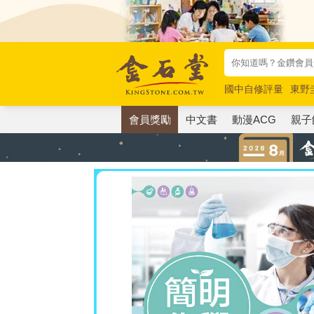
國中自修評量
東野
唯紅花綻放
奧德賽
會員獎勵
中文書
動漫ACG
親子