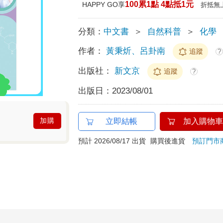
100累1點 4點抵1元
HAPPY GO享
折抵無
分類：
中文書
＞
自然科普
＞
化學
作者：
黃秉炘、呂卦南
追蹤
?
出版社：
新文京
追蹤
?
出版日：
2023/08/01
加購
立即結帳
加入購物車
預計 2026/08/17 出貨
購買後進貨
預訂門市