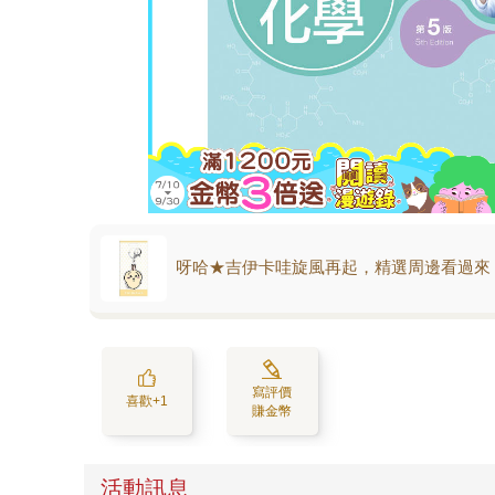
呀哈★吉伊卡哇旋風再起，精選周邊看過來
寫評價
喜歡+1
賺金幣
活動訊息