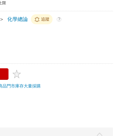
上限
＞
化學總論
追蹤
?
商品
門市庫存
大量採購