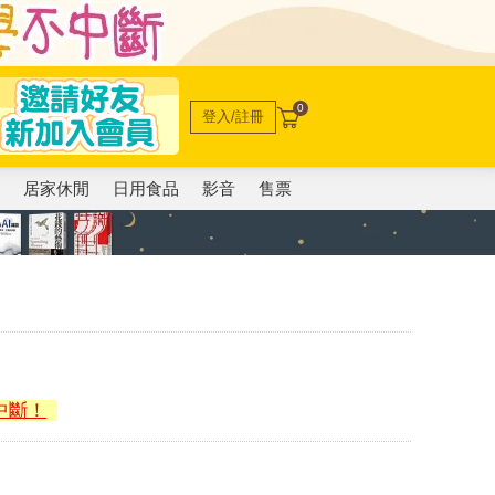
0
登入/註冊
電
居家休閒
日用食品
影音
售票
中斷！