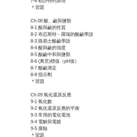
7-6 勒沙特列原理
＊習題
Ch 08 酸、鹼與鹽類
8-1 酸與鹼的性質
8-2 布忍斯特－羅瑞的酸鹼學說
8-3 路易士酸鹼學說
8-4 酸與鹼的強度
8-5 酸鹼中和與鹽類
8-6 (离巠)標值（pH值）
8-7 酸鹼滴定
8-8 指示劑
＊習題
Ch 09 氧化還原反應
9-1 氧化數
9-2 氧化還原反應的平衡
9-3 常用的電化電池
9-4 電解與電鍍
9-5 腐蝕
＊習題