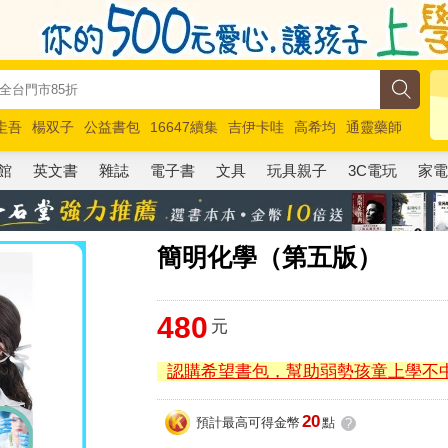
圭吾
楊双子
公益書包
16647續集
吉伊卡哇
高希均
通靈藥師
路邊攤新作
馬斯克
玩具總動員5
超慢跑
館
英文書
雜誌
電子書
文具
玩具親子
3C電玩
家
簡明化學（第五版）
480
元
認購希望書包，幫助弱勢孩童上學不
20
預計最高可得金幣
點
?