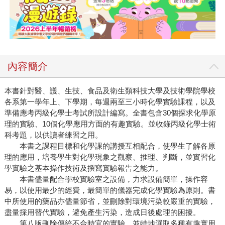
內容簡介
本書針對醫、護、生技、食品及衛生類科技大學及技術學院學校
各系第一學年上、下學期，每週兩至三小時化學實驗課程，以及
準備應考丙級化學士考試所設計編寫。全書包含30個探求化學原
理的實驗、10個化學應用方面的有趣實驗。並收錄丙級化學士術
科考題，以供讀者練習之用。
本書之課程目標和化學課的講授互相配合，使學生了解各原
理的應用，培養學生對化學現象之觀察、推理、判斷，並實習化
學實驗之基本操作技術及撰寫實驗報告之能力。
本書儘量配合學校實驗室之設備，力求設備簡單，操作容
易，以使用最少的經費，最簡單的儀器完成化學實驗為原則。書
中所使用的藥品亦儘量節省，並刪除對環境污染較嚴重的實驗，
盡量採用替代實驗，避免產生污染，造成日後處理的困擾。
第八版刪除傳統不合時宜的實驗，並特地選取多種有趣實用