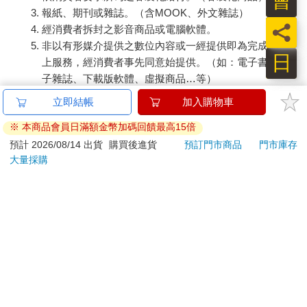
報紙、期刊或雜誌。（含MOOK、外文雜誌）
員
經消費者拆封之影音商品或電腦軟體。
非以有形媒介提供之數位內容或一經提供即為完成之線
日
上服務，經消費者事先同意始提供。（如：電子書、電
子雜誌、下載版軟體、虛擬商品…等）
已拆封之個人衛生用品。（如：內衣褲、刮鬍刀、除毛
立即結帳
加入購物車
刀…等）
※ 本商品會員日滿額金幣加碼回饋最高15倍
若非上列種類商品，均享有到貨7天的猶豫期（含例假
日）。
預計 2026/08/14 出貨
購買後進貨
預訂門市商品
門市庫存
大量採購
辦理退換貨時，商品（組合商品恕無法接受單獨退貨）必須
是您收到商品時的原始狀態（包含商品本體、配件、贈品、
保證書、所有附隨資料文件及原廠內外包裝…等），請勿直
接使用原廠包裝寄送，或於原廠包裝上黏貼紙張或書寫文
字。
退回商品若無法回復原狀，將請您負擔回復原狀所需費用，
嚴重時將影響您的退貨權益。