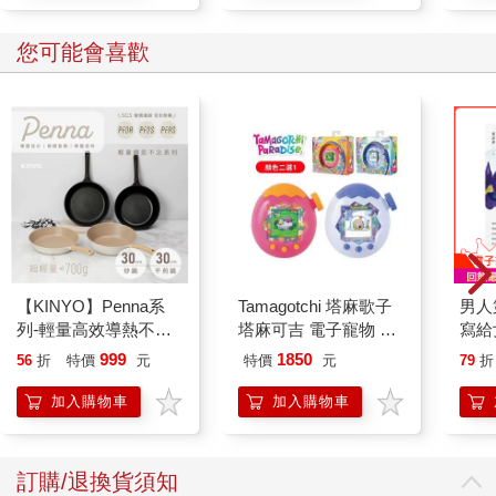
您可能會喜歡
【KINYO】Penna系
Tamagotchi 塔麻歌子
男人
列-輕量高效導熱不沾
塔麻可吉 電子寵物 樂
寫給
平煎鍋30cm
園系列（熱帶橙果／極
999
1850
56
折
特價
元
特價
元
79
折
地冰雪）
加入購物車
加入購物車
訂購/退換貨須知