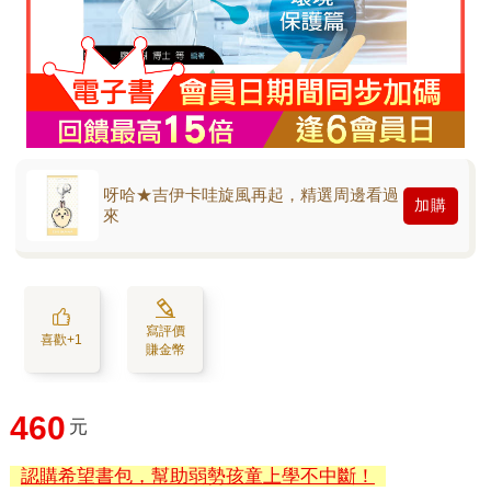
呀哈★吉伊卡哇旋風再起，精選周邊看過
加購
來
寫評價
喜歡+1
賺金幣
460
元
認購希望書包，幫助弱勢孩童上學不中斷！