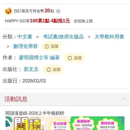
20
預計最高可得金幣
點
?
100累1點 4點抵1元
HAPPY GO享
折抵無上限
分類：
中文書
＞
考試書/政府出版品
＞
大學教科用書
＞
數理化學群
追蹤
作者：
廖明淵博士等 編著
追蹤
出版社：
新文京
追蹤
出版日：
2026/01/01
活動訊息
閱讀漫遊錄-2026上半年暢銷榜