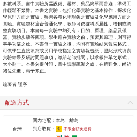
多數科系。書中實驗所需設備、器材、藥品簡單而普遍，準備工
作輕鬆不繁雜。本書之實驗，包括化學實驗之基本操作，探求化
學原理方面之實驗，熟習各種化學現象之實驗及化學應用方面之
實驗。實驗題材適合普通化學，教師可依據科系屬性，增刪或調
整實驗項目。本書每一實驗中均列有：目的、原理、藥品及儀
器、實驗步驟等四項。學生應在實驗之前，預習其原理，則可得
事半功倍之效。本書每一實驗之後，均附有實驗結果報告格式，
可供學生直接填寫或另用學校指定之實驗報告紙，照此形式填寫
實驗結果及研討問題事項，繳給老師批閱，以求報告單之形式，
大小劃一。本書匆促付印，書中誤謬疏漏之處，在所難免，尚祈
諸位先進，惠予斧正。
編著者 謹序
配送方式
國內宅配：本島、離島
到店取貨：
台灣
不限金額免運費