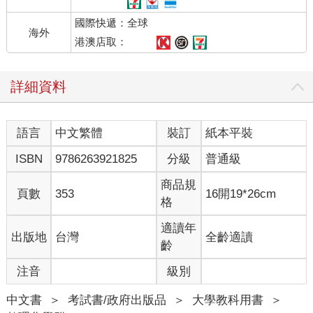
國際快遞：全球
海外
港澳店取：
詳細資料
語言
中文繁體
裝訂
紙本平裝
ISBN
9786263921825
分級
普通級
商品規
頁數
353
16開19*26cm
格
適讀年
出版地
台灣
全齡適讀
齡
注音
級別
中文書
＞
考試書/政府出版品
＞
大學教科用書
＞