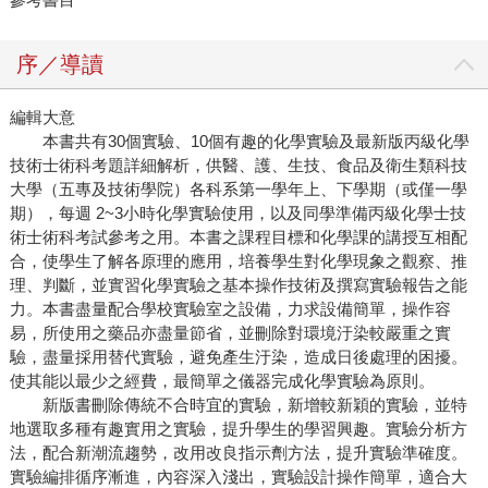
序／導讀
編輯大意
本書共有30個實驗、10個有趣的化學實驗及最新版丙級化學
技術士術科考題詳細解析，供醫、護、生技、食品及衛生類科技
大學（五專及技術學院）各科系第一學年上、下學期（或僅一學
期），每週 2~3小時化學實驗使用，以及同學準備丙級化學士技
術士術科考試參考之用。本書之課程目標和化學課的講授互相配
合，使學生了解各原理的應用，培養學生對化學現象之觀察、推
理、判斷，並實習化學實驗之基本操作技術及撰寫實驗報告之能
力。本書盡量配合學校實驗室之設備，力求設備簡單，操作容
易，所使用之藥品亦盡量節省，並刪除對環境汙染較嚴重之實
驗，盡量採用替代實驗，避免產生汙染，造成日後處理的困擾。
使其能以最少之經費，最簡單之儀器完成化學實驗為原則。
新版書刪除傳統不合時宜的實驗，新增較新穎的實驗，並特
地選取多種有趣實用之實驗，提升學生的學習興趣。實驗分析方
法，配合新潮流趨勢，改用改良指示劑方法，提升實驗準確度。
實驗編排循序漸進，內容深入淺出，實驗設計操作簡單，適合大