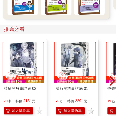
推薦必看
請解開故事謎底 02
請解開故事謎底 01
怪奇
213
229
79
折
特價
元
79
折
特價
元
79
折
加入購物車
加入購物車