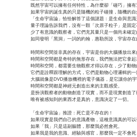
既然宇宙可以擁有任何特性，為什麼卻「碰巧」擁有
如果宇宙的誕生真的只是隨機的粒子碰撞，隨機的自
「生命宇宙論」恰恰解答了這個謎題：是生命與意識
量子理論告訴我們，沒有一顆「次原子粒子」是固定
少了有意識的觀察者，它們充其量只是一個尚未確定
如同發明「黑洞」一詞的約翰．惠勒所說，宇宙存在
時間和空間並非真的存在，宇宙是你的大腦播放出來
時間和空間都是奇特的無形存在，我們無法把它拿起
時間和空間，都需要生物觀察才得以存在，少了動物
它們是詮釋跟理解的方式，它們是動物心理邏輯的一
大腦就像是DVD播放機裡的電子儀器，是它讓你的
時間和空間都是神經元創造出來的主觀感受。
是扮演觀察者的動物創造了現實，而不是現實創造了
唯有被感知到的東西才是真的，意識決定了一切。
「生命宇宙論」推證：死亡是不存在的！
如果現實是我們自己的意識產物，這種意識真的可以
如果「我」只是這副軀體，那麼我必然會死。
如果我是我的意識、經驗與感官，那麼我一定不會死