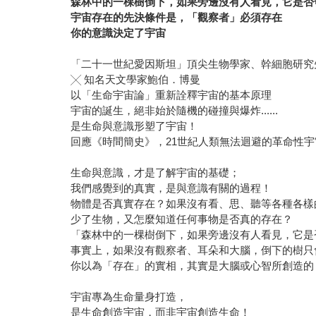
森林中的一棵樹倒下，如果旁邊沒有人看見，它是否
宇宙存在的先決條件是，「觀察者」必須存在
你的意識決定了宇宙
「二十一世紀愛因斯坦」頂尖生物學家、幹細胞研究
╳ 知名天文學家鮑伯．博曼
以「生命宇宙論」重新詮釋宇宙的基本原理
宇宙的誕生，絕非始於隨機的碰撞與爆炸......
是生命與意識形塑了宇宙！
回應《時間簡史》，21世紀人類無法迴避的革命性宇
生命與意識，才是了解宇宙的基礎；
我們感覺到的真實，是與意識有關的過程！
物體是否真實存在？如果沒有看、思、聽等各種各樣
少了生物，又怎麼知道任何事物是否真的存在？
「森林中的一棵樹倒下，如果旁邊沒有人看見，它是
事實上，如果沒有觀察者、耳朵和大腦，倒下的樹只
你以為「存在」的實相，其實是大腦或心智所創造的
宇宙專為生命量身打造，
是生命創造宇宙，而非宇宙創造生命！