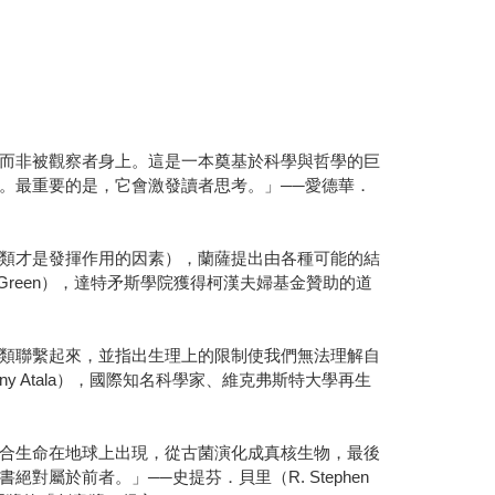
而非被觀察者身上。這是一本奠基於科學與哲學的巨
。最重要的是，它會激發讀者思考。」──愛德華．
類才是發揮作用的因素），蘭薩提出由各種可能的結
Green），達特矛斯學院獲得柯漢夫婦基金贊助的道
類聯繫起來，並指出生理上的限制使我們無法理解自
 Atala），國際知名科學家、維克弗斯特大學再生
合生命在地球上出現，從古菌演化成真核生物，最後
於前者。」──史提芬．貝里（R. Stephen