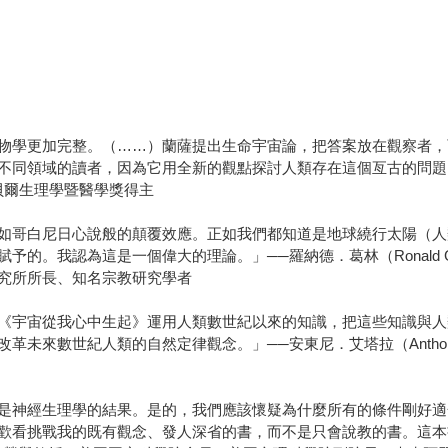
物學更加完整。（……）蘭薩提出生命宇宙論，把答案放在觀察者，
不同領域的讀者，因為它用全新的觀點探討人類存在這個亙古的問題
0年諾貝爾生理學暨醫學獎得主
如哥白尼日心說般的顛覆效應。正如我們都知道是地球繞行太陽（人
的。我認為這是一個偉大的理論。」──羅納德．葛林（Ronald 
究所所長、知名宗教研究學者
《宇宙從我心中生起》運用人類數世紀以來的知識，把這些知識與人
未來數世紀人類的自然定律觀念。」──安東尼．艾塔拉（Anthony
是神經生理學的結果。是的，我們應該懷疑為什麼所有的條件剛好適
看挑戰我的既有觀念、發人深省的書，而不是只會說教的書。這本書絕對屬