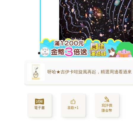
呀哈★吉伊卡哇旋風再起，精選周邊看過來
寫評價
電子書
喜歡+1
賺金幣