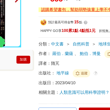
認購希望書包，幫助弱勢孩童上學不
15
預計最高可得金幣
點
?
100累1點 4點抵1元
HAPPY GO享
折抵無
分類：
中文書
＞
自然科普
＞
地球生
作者：
羅伯．蘭薩
、
鮑伯．博曼
加購
譯者：
隋芃
出版社：
地平線
追蹤
?
出版日：
2023/04/10
相關主題：
人類意識可以用科學證明？