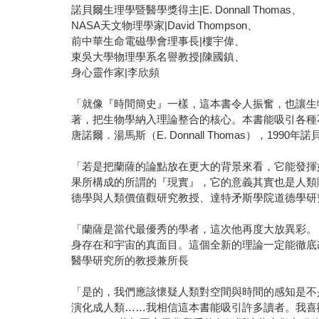
諾貝爾生理學暨醫學獎得主|E. Donnall Thomas、
NASA天文物理學家|David Thompson、
前中華生命電磁學會理事長|樓宇偉、
東吳大學物理學系名譽教授|陳國鎮、
身心靈作家|李欣頻
「就像『時間簡史』一樣，這本書令人振奮，也讓生
著，把生物學納入理論整合的核心。本書能吸引各種
唐諾爾．湯馬斯（E. Donnall Thomas），199
「若是把蘭薩的論點放在更大的背景來看，它能發揮
果所構成的所謂的『現實』，它的意義其實也是人類賦予
德學與人類價值觀研究教授、達特矛斯學院道德學研
「蘭薩是當代最優秀的學者，這次他再度大放異彩。
身存在和宇宙的真面目。這個全新的理論一定能徹底改革
醫學研究所的教授兼所長
「是的，我們應該懷疑人類對空間與時間的感知是不
演化成人類……我相信這本書能吸引許多讀者。我喜歡