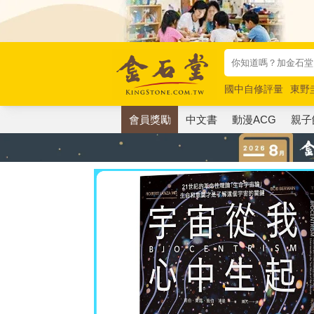
國中自修評量
東野
唯紅花綻放
奧德賽
會員獎勵
中文書
動漫ACG
親子