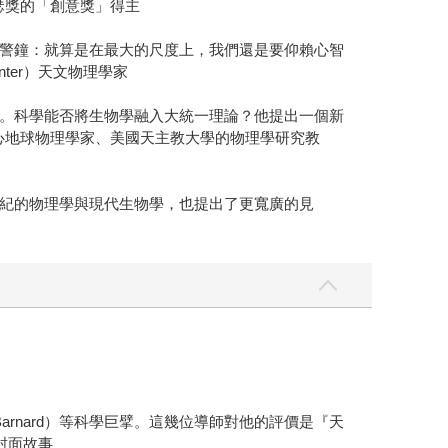
瑟獎的「創意獎」得主
警鐘：就算是在最大的尺度上，我們還是要仰賴心智
enter）天文物理學家
。科學能否將生物學融入大統一理論？他提出一個新
飛行中心地球物理學家、美國天主教大學的物理學研究教
紀的物理學與現代生物學，也提出了更寬廣的見
 Barnard）等科學巨擘。這幾位導師對他的評價是『天
）封面故事