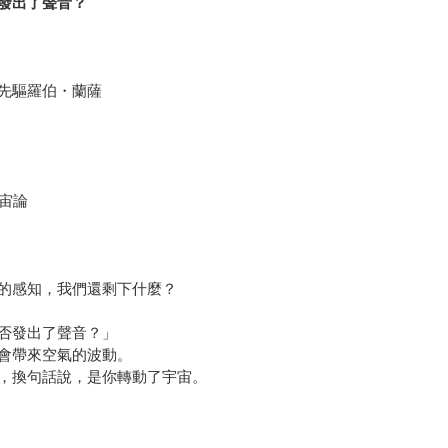
發出了聲音？
先驅羅伯・蘭薩
宙論
的感知，我們還剩下什麼？
否發出了聲音？」
會帶來空氣的波動。
，換句話說，是你轉動了宇宙。