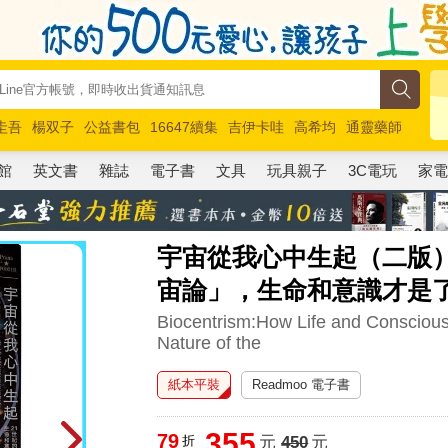
圭吾
楊双子
公益書包
16647續集
吉伊卡哇
高希均
通靈藥師
路邊攤新作
馬斯克
玩具總動員5
超慢跑
館
英文書
雜誌
電子書
文具
玩具親子
3C電玩
家
宇宙從我心中生起（二版）
宙論」，生命和意識才是
Biocentrism:How Life and Conscious
Nature of the
紙本平裝
Readmoo 電子書
355
79
折
元
450
元