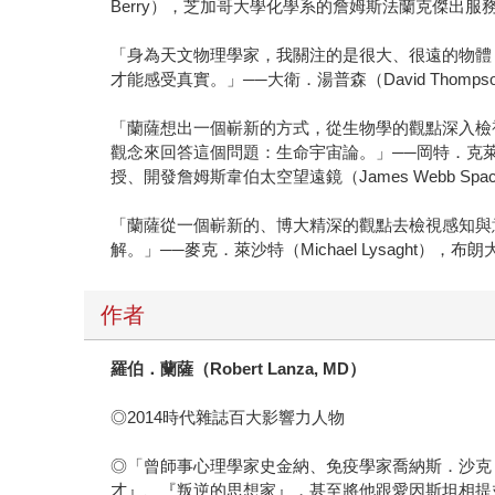
Berry），芝加哥大學化學系的詹姆斯法蘭克傑出
「身為天文物理學家，我關注的是很大、很遠的物體
才能感受真實。」──大衛．湯普森（David Thompson
「蘭薩想出一個嶄新的方式，從生物學的觀點深入檢
觀念來回答這個問題：生命宇宙論。」──岡特．克萊特許
授、開發詹姆斯韋伯太空望遠鏡（James Webb Space
「蘭薩從一個嶄新的、博大精深的觀點去檢視感知與
解。」──麥克．萊沙特（Michael Lysaght
作者
羅伯．蘭薩（
Robert Lanza, MD
）
◎2014時代雜誌百大影響力人物
◎「曾師事心理學家史金納、免疫學家喬納斯．沙克（Jon
才』、『叛逆的思想家』，甚至將他跟愛因斯坦相提並論。」