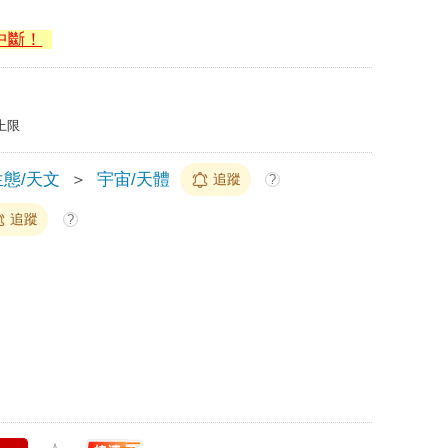
中斷！
上限
態/天文
＞
宇宙/天體
追蹤
?
追蹤
?