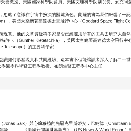
服務榮譽教授、美國國家科學院會員、美國文理科學院副院長、麥克阿
，忽略了意識在宇宙中扮演的關鍵角色。蘭薩的書為我們敲響了一記
），美國太空總署高達德太空飛行中心（Goddard Space Flight C
視現實。他的文章質疑科學家是否已經運用所有的工具去研究大自然
卡（Gunther Kletetschka），美國太空總署高達德太空
 Telescope）的主要科學家
意識如何形塑現實和共同經驗。這本書不但能讓讀者深入了解二十世
），布朗大學醫學科學暨工程學教授、布朗生醫工程學中心主任
as Salk）與心臟移植的先驅克里斯蒂安．巴納德（Christiaan
──《美國新聞與世界報導》（US News & World Report