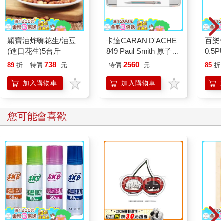
穎寶油炸鹽花生/油豆
卡達CARAN D'ACHE
百樂
(進口花生)5台斤
849 Paul Smith 原子筆
0.5
ED.5 條紋銀
桃(限
738
2560
89
折
特價
元
特價
元
85
折
加入購物車
加入購物車
您可能會喜歡