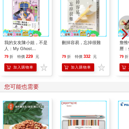
我的女友陳小姐，不是
刪掉容易，忘掉很難
詹惟
人：My Ghost
曆：
Girlfriend 2
運、
229
332
79
折
特價
元
79
折
特價
元
79
折
來！
錢五
加入購物車
加入購物車
您可能也需要