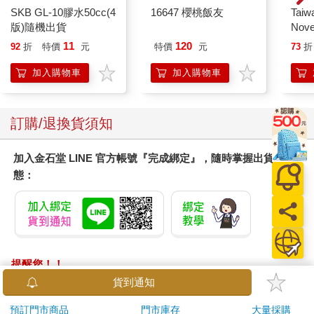
SKB GL-10膠水50cc(4
16647 櫻桃飯友
Taiw
版)隨機出貨
Nove
editi
11
120
92
折
特價
元
特價
元
73
折
加入購物車
加入購物車
訂購/退換貨須知
加入金石堂 LINE 官方帳號『完成綁定』，隨時掌握出貨動
態：
提醒您！！
金石堂及銀行均不會請您操作ATM! 如接獲電話要求您前往
貨到通知
ATM提款機，請不要聽從指示，以免受騙上當！
預訂門市商品
門市庫存
大量採購