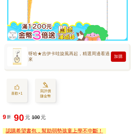
呀哈★吉伊卡哇旋風再起，精選周邊看過
加購
來
寫評價
喜歡+1
賺金幣
90
9
折
元
100
元
認購希望書包，幫助弱勢孩童上學不中斷！