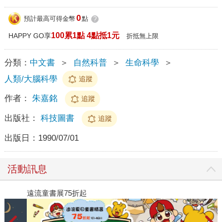
0
預計最高可得金幣
點
?
100累1點 4點抵1元
HAPPY GO享
折抵無上限
分類：
中文書
＞
自然科普
＞
生命科學
＞
人類/大腦科學
追蹤
作者：
朱嘉銘
追蹤
出版社：
科技圖書
追蹤
出版日：
1990/07/01
活動訊息
遠流童書展75折起