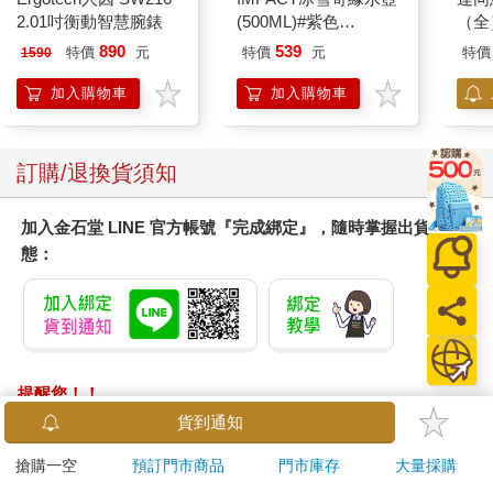
2.01吋衡動智慧腕錶
(500ML)#紫色
（全
IMDSB01PL
890
539
特價
元
特價
元
特價
1590
加入購物車
加入購物車
訂購/退換貨須知
加入金石堂 LINE 官方帳號『完成綁定』，隨時掌握出貨動
態：
提醒您！！
金石堂及銀行均不會請您操作ATM! 如接獲電話要求您前往
貨到通知
ATM提款機，請不要聽從指示，以免受騙上當！
搶購一空
預訂門市商品
門市庫存
大量採購
退換貨須知：