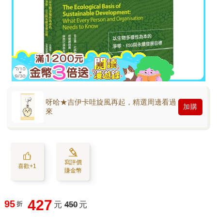
呀哈★吉伊卡哇旋風再起，精選周邊看過
加購
來
寫評價
喜歡+1
賺金幣
427
95
折
元
450
元