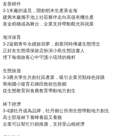
友善耕作
3-1米廠的遠見，開創稻米生產黃金海
建興米廠攜手池上社區夥伴走向高值有機生產
黃金稻穗成為舞台，企業支持帶動觀光與就業
海洋保育
3-2返鄉青年永續旅宿夢，創業同時傳遞生態理念
正好友生態環保旅店扮演小島生態說書人
埋下每個旅客心中守護小琉球的種籽
生態旅遊
3-3農夫學生共創社區產業，吸引企業另類綠色採購
華南國小復育石梯田救校也救鄉
從生態教育與食農教育帶動地方創生
林下經濟
3-4讓牡丹成為品牌，牡丹鄉公所用生態帶動地方創生
高士部落林下養蜂養菇又養雞
企業可以幫忙行銷推廣，支持里山根經濟