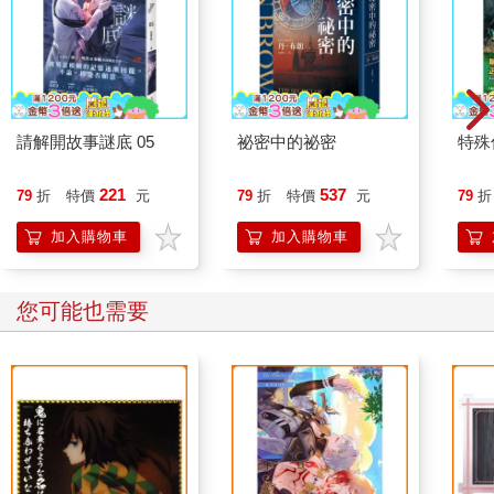
請解開故事謎底 05
祕密中的祕密
特殊傳
221
537
79
折
特價
元
79
折
特價
元
79
折
加入購物車
加入購物車
您可能也需要