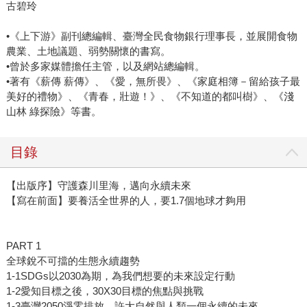
古碧玲
•《上下游》副刊總編輯、臺灣全民食物銀行理事長，並展開食物
農業、土地議題、弱勢關懷的書寫。
•曾於多家媒體擔任主管，以及網站總編輯。
•著有《薪傳 薪傳》、《愛，無所畏》、《家庭相簿－留給孩子最
美好的禮物》、《青春，壯遊！》、《不知道的都叫樹》、《淺
山林 綠探險》等書。
目錄
【出版序】守護森川里海，邁向永續未來
【寫在前面】要養活全世界的人，要1.7個地球才夠用
PART 1
全球銳不可擋的生態永續趨勢
1-1SDGs以2030為期，為我們想要的未來設定行動
1-2愛知目標之後，30X30目標的焦點與挑戰
1-3臺灣2050淨零排放，許大自然與人類一個永續的未來