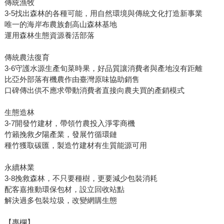
傳統漁牧
3-5找出森林的各種可能，用自然環境與傳統文化打造新事業
唯一的海岸布農族創高山森林基地
運用森林生態資源養活部落
傳統農法復育
3-6守護水源生產旬菜時果，好品質讓消費者與產地沒有距離
比亞外部落有機農作由臺灣原味協助銷售
口碑傳出供不應求帶動消費者直接向農夫買的產銷模式
生態造林
3-7開發竹建材，帶領竹農投入淨零商機
竹籟挽救夕陽產業，發展竹循環鏈
種竹獲取碳匯，製造竹建材有生質能源可用
永續林業
3-8挽救森林，不只要種樹，更要減少包裝消耗
配客嘉推動環保包材，設立回收站點
解決過多包裝垃圾，改變網購生態
【專欄】