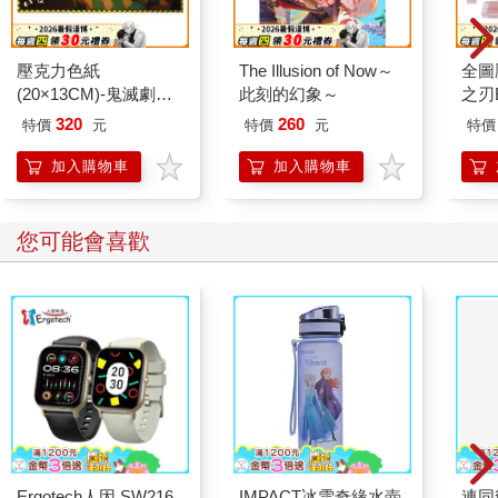
壓克力色紙
The Illusion of Now～
全圖
(20×13CM)-鬼滅劇場
此刻的幻象～
之刃
版B款(水柱)
320
260
特價
元
特價
元
特價
加入購物車
加入購物車
您可能會喜歡
Ergotech人因 SW216
IMPACT冰雪奇緣水壺
連同