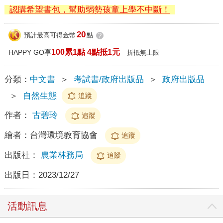
認購希望書包，幫助弱勢孩童上學不中斷！
20
預計最高可得金幣
點
?
100累1點 4點抵1元
HAPPY GO享
折抵無上限
分類：
中文書
＞
考試書/政府出版品
＞
政府出版品
＞
自然生態
追蹤
作者：
古碧玲
追蹤
繪者：
台灣環境教育協會
追蹤
出版社：
農業林務局
追蹤
出版日：
2023/12/27
活動訊息