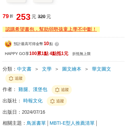
253
79
折
元
320
元
認購希望書包，幫助弱勢孩童上學不中斷！
10
預計最高可得金幣
點
?
100累1點 4點抵1元
HAPPY GO享
折抵無上限
分類：
中文書
＞
文學
＞
圖文繪本
＞
華文圖文
追蹤
作者：
雞腿、漢堡包
追蹤
出版社：
時報文化
追蹤
出版日：
2024/07/16
相關主題：
鳥派書單
MBTI-E型人推薦清單