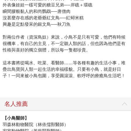
外表像娃娃一樣可愛的糖豆兄弟──岸礁＋環礁
瞬間膠般黏人的和尚鸚鵡──唐僧肉
沒甚麼存在感的老爺爺紅文鳥──紅蟳米糕
興趣是定點發呆的銀文鳥──秋刀魚
對兩位作者（資深鳥奴）來說，小鳥不是只有可愛，他們有時候
很機車，有自己的主見，不一定聽人類的話，但也因為他們是有
性格與喜好的獨立個體，所以每一隻都珍貴。
這本書將從喝水、吃菜、看醫師……等各種有趣的生活小事，堆
疊出鳥寶與人類一起生活的幸福樣貌。只要有小鳥，就是好日
子！一同來被小鳥包圍，享受圓滾滾、軟呼呼的療癒鳥生活吧！
名人推薦
【小鳥醫師】
羽森林動物醫院（林依儒獸醫師）
宏家動物醫院（黃世賢獸醫師）