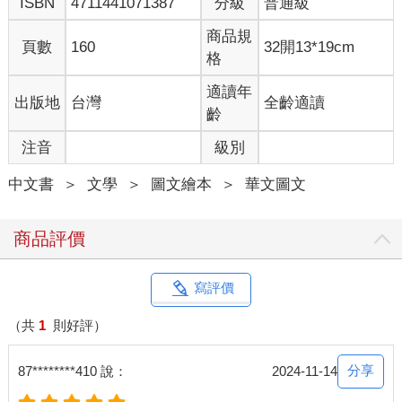
ISBN
4711441071387
分級
普通級
商品規
頁數
160
32開13*19cm
格
適讀年
出版地
台灣
全齡適讀
齡
注音
級別
中文書
＞
文學
＞
圖文繪本
＞
華文圖文
商品評價
寫評價
（共
1
則好評）
分享
87********410 說：
2024-11-14