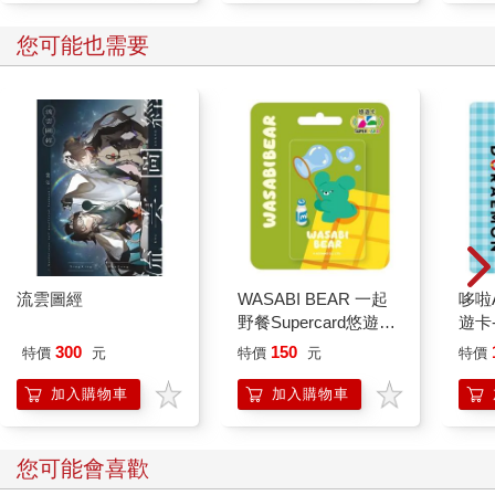
您可能也需要
流雲圖經
WASABI BEAR 一起
哆啦A
野餐Supercard悠遊卡-
遊卡
芥末熊【受託代銷】
代銷
300
150
特價
元
特價
元
特價
加入購物車
加入購物車
您可能會喜歡