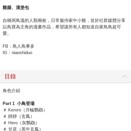
雞腿、漢堡包
自稱弼鳥溫的人類兩枚，日常服侍家中小雞，並於社群媒體分享
以鳥寶為主角的漫畫作品，希望讓所有人都知道自家鳥鳥超可
愛。
FB：鳥人鳥事多
IG：niaoshiduo
目錄
角色介紹
Part 1
小鳥登場
＃ Keroro（月輪鸚鵡）
＃ 靜靜（玄鳳）
＃ Hero（灰鸚鵡）
＃ 甘蔗（黑牛玄鳳）