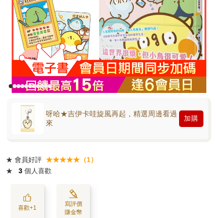
呀哈★吉伊卡哇旋風再起，精選周邊看過
加購
來
★
會員好評
★★★★★（1）
★
3
個人喜歡
寫評價
喜歡+1
賺金幣