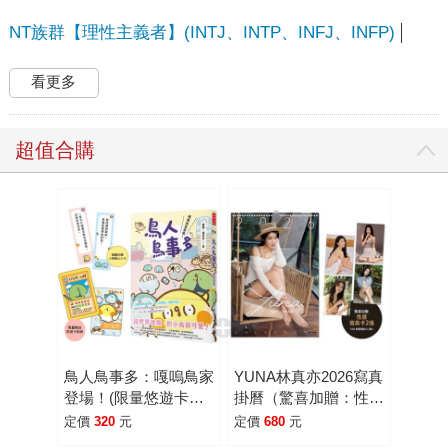
NT族群【理性主義者】(INTJ、INTP、INFJ、INFP)
看更多
超值合購
鳥人鳥事多：嘎嗚鳥家
YUNA林真亦2026寫真
登場！(限量悠遊卡貼
掛曆（驚喜加贈：性感
紙版，隨書附贈小鳥暖
寫真卡2張：共4款，
定價
320
元
定價
680
元
心小卡)
隨機投入）