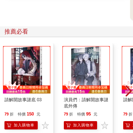
推薦必看
請解開故事謎底 03
演員們：請解開故事謎
請解
底外傳
150
95
79
折
特價
元
79
折
特價
元
79
折
加入購物車
加入購物車