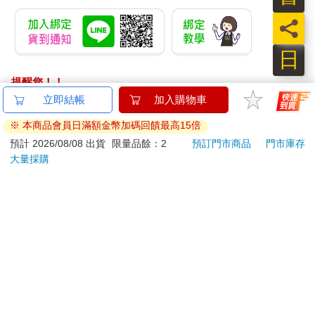
員
日
提醒您！！
金石堂及銀行均不會請您操作ATM! 如接獲電話要求您前往
立即結帳
加入購物車
ATM提款機，請不要聽從指示，以免受騙上當！
※ 本商品會員日滿額金幣加碼回饋最高15倍
退換貨須知：
預計 2026/08/08 出貨
限量品餘：2
預訂門市商品
門市庫存
大量採購
**提醒您，鑑賞期不等於試用期，退回商品須為全新狀態**
依據「消費者保護法」第19條及行政院消費者保護處公告之
「通訊交易解除權合理例外情事適用準則」，以下商品購買
後，除商品本身有瑕疵外，將不提供7天的猶豫期：
易於腐敗、保存期限較短或解約時即將逾期。（如：生
鮮食品）
依消費者要求所為之客製化給付。（客製化商品）
報紙、期刊或雜誌。（含MOOK、外文雜誌）
經消費者拆封之影音商品或電腦軟體。
非以有形媒介提供之數位內容或一經提供即為完成之線