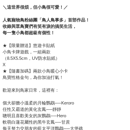
＼
這世界很煩，但小鳥很可愛！
／
人氣寵物鳥粉絲團「鳥人鳥事多」首部作品！
收錄與眾鳥寶們有笑有淚的搞笑生活，
每一隻小鳥都超級有個性！
★【限量贈送】悠遊卡貼紙
小鳥卡牌遊戲，一組兩款
（8.5X5.5cm，UV防水貼紙）
X
★【隨書加碼】兩款小鳥暖心小卡
鳥寶性格金句，為你加油打氣！
歡迎來到鳥家日常，這裡有：
個大卻膽小溫柔的月輪鸚鵡──Keroro
任性又霸道的黃化玄鳳──靜靜
聰明且喜歡美女的灰鸚鵡──Hero
軟萌白蓮花屬性的黑牛玄鳳──甘蔗
每天努力交朋友的藍太平洋鸚鵡──大堡礁