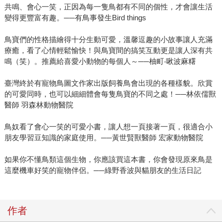
共鳴、會心一笑，正因為每一隻鳥都有不同的個性，才會讓生活
變得更豐富有趣。──有鳥事發生Bird things
鳥寶們的性格描繪得十分生動可愛，溫馨逗趣的小故事讓人充滿
療癒，看了心情輕鬆愉快！與鳥寶間的搞笑互動更是讓人深有共
鳴（笑）。推薦給喜愛小動物的每個人～──柚町‧啾波麻糬
臺灣終於有寵物鳥圖文作家出版飼養鳥會出現的各種樣貌。欣賞
的可愛同時，也可以細細體會每隻鳥寶的不同之處！──林依儒獸
醫師 羽森林動物醫院
鳥奴看了會心一笑的可愛小書，讓人想一頁接著一頁，很適合小
朋友學習豆知識的家庭使用。──黃世賢獸醫師 宏家動物醫院
如果你不懂鳥類這個生物，你應該買這本書，你會發現原來鳥是
這麼機車好笑的寵物伴侶。──綠野香波與貓朋友的生活日記
作者