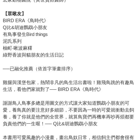
【眾啾友】
BIRD ERA《鳥時代》
Q比&胡迪鸚鵡小朋友
有鳥事發生Bird things
泥氏系列
柚町‧啾波麻糬
綠野香波與貓朋友的生活日記
──已融化推薦（依首字筆畫排序）
雞腿與漢堡包家，熱鬧非凡的鳥生活出書啦！雞飛鳥跳的有趣鳥
生活，看他們家就對了── BIRD ERA《鳥時代》
謝謝鳥人鳥事多總是用圖文的方式讓大家知道鸚鵡小朋友的可
愛，養鳥真的要注意好多細節，不要因為一時的可愛就衝動去飼
養，養了你就是他們的全世界，就算鳥寶們再機車再吵再煩都要
負責他們的一生喔！── Q比&胡迪鸚鵡小朋友
本書用可愛風趣的小漫畫，畫出鳥奴日常，相信飼主們都會很有