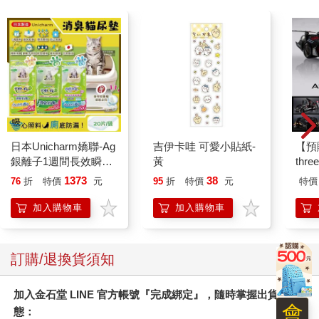
日本Unicharm嬌聯-Ag
吉伊卡哇 可愛小貼紙-
【預
銀離子1週間長效瞬吸
黃
thr
乾爽寵物消臭大師貓尿
VA 
1373
38
76
折
特價
元
95
折
特價
元
特價
墊20片/袋(大容量吸水
阿斯拉
防滲漏貓尿布/可觀察
SIR
加入購物車
加入購物車
尿色貓潔墊補充包/本
品不含貓砂盆)
訂購/退換貨須知
加入金石堂 LINE 官方帳號『完成綁定』，隨時掌握出貨動
會
態：