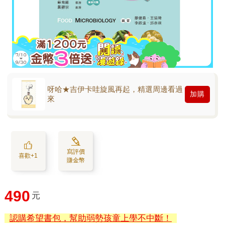
呀哈★吉伊卡哇旋風再起，精選周邊看過
加購
來
寫評價
喜歡+1
賺金幣
490
元
認購希望書包，幫助弱勢孩童上學不中斷！