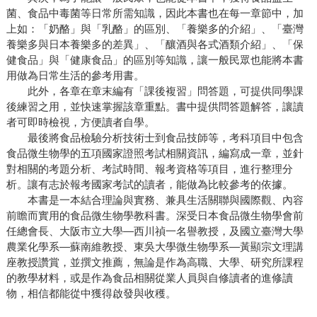
菌、食品中毒菌等日常所需知識，因此本書也在每一章節中，加
上如：「奶酪」與「乳酪」的區別、「養樂多的介紹」、「臺灣
養樂多與日本養樂多的差異」、「釀酒與各式酒類介紹」、「保
健食品」與「健康食品」的區別等知識，讓一般民眾也能將本書
用做為日常生活的參考用書。
此外，各章在章末編有「課後複習」問答題，可提供同學課
後練習之用，並快速掌握該章重點。書中提供問答題解答，讓讀
者可即時檢視，方便讀者自學。
最後將食品檢驗分析技術士到食品技師等，考科項目中包含
食品微生物學的五項國家證照考試相關資訊，編寫成一章，並針
對相關的考題分析、考試時間、報考資格等項目，進行整理分
析。讓有志於報考國家考試的讀者，能做為比較參考的依據。
本書是一本結合理論與實務、兼具生活關聯與國際觀、內容
前瞻而實用的食品微生物學教科書。深受日本食品微生物學會前
任總會長、大阪市立大學—西川禎一名譽教授，及國立臺灣大學
農業化學系—蘇南維教授、東吳大學微生物學系—黃顯宗文理講
座教授讚賞，並撰文推薦，無論是作為高職、大學、研究所課程
的教學材料，或是作為食品相關從業人員與自修讀者的進修讀
物，相信都能從中獲得啟發與收穫。