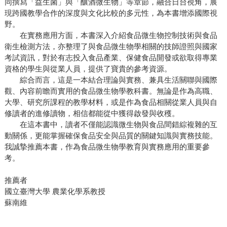
同撰寫「益生菌」與「釀酒微生物」等章節，融合日台視角，展
現跨國教學合作的深度與文化比較的多元性，為本書增添國際視
野。
在實務應用方面，本書深入介紹食品微生物控制技術與食品
衛生檢測方法，亦整理了與食品微生物學相關的技師證照與國家
考試資訊，對於有志投入食品產業、保健食品開發或欲取得專業
資格的學生與從業人員，提供了寶貴的參考資源。
綜合而言，這是一本結合理論與實務、兼具生活關聯與國際
觀、內容前瞻而實用的食品微生物學教科書。無論是作為高職、
大學、研究所課程的教學材料，或是作為食品相關從業人員與自
修讀者的進修讀物，相信都能從中獲得啟發與收穫。
在這本書中，讀者不僅能認識微生物與食品間錯綜複雜的互
動關係，更能掌握確保食品安全與品質的關鍵知識與實務技能。
我誠摯推薦本書，作為食品微生物學教育與實務應用的重要參
考。
推薦者
國立臺灣大學 農業化學系教授
蘇南維