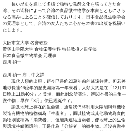
長い歴史を通じて多様で独特な発酵文化を培ってきた台
湾、その皆様によって台湾の食品微生物学が本書とともにさら
なる高みに上ることを確信しております。日本食品微生物学会
の元理事として、台湾の友人たちに心から本書の出版を祝福い
たします。
大阪市立大学 名誉教授
帝塚山学院大学 食物栄養学科 特任教授／副学長
日本食品微生物学会 元理事
西川 禎一
西川 禎一 序，中文譯
現代人類的出現，距今已是約20萬年前的遙遠往昔。但若將
地球長達46億年的歷史濃縮為一年來看，人類大約是在「12月31
日晚上11點40分」才登場。而此刻您所關注、翻閱本書的主角—
微生物，早在「3月」便已經誕生了。
談及地球上存在的生命體，通常我們將利用太陽能與無機物
製造有機物的植物稱為「生產者」，而以植物或其他動物為食的
動物則被稱為「消費者」。但能夠連結這兩者，使地球上的生命
與環境持續循環的，正是作為「分解者」的微生物。若沒有微生