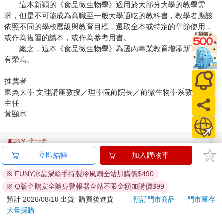
這本新穎的《食品微生物學》適用於大部分大學的教學需
求，但是不可能成為高職至一般大學通吃的教科書，教學者應該
依照不同的學校層級與教育目標，選取全本或特定的章節使用，
或作為複習的讀本，或作為參考用書。
總之，這本《食品微生物學》為國內專業教育增添新頁，與
有榮焉。
推薦者
東吳大學 文理講座教授／理學院前院長／前微生物學系教授兼系
主任
黃顯宗
配送方式
立即結帳
加入購物車
國內宅配：本島、離島
※ FUNY冰晶渦輪手持製冷風扇全站加購價$490
到店取貨：
台灣
※ Q版企鵝安全隨身警報器全站不限金額加購價$99
不限金額免運費
預計 2026/08/18 出貨
購買後進貨
預訂門市商品
門市庫存
大量採購
國際快遞：全球