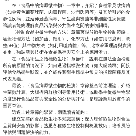
在〈食品中的病原微生物〉一章中，介紹了多種常見致病菌
（如金黃色葡萄球菌、肉毒桿菌、沙門氏菌等）及其所引起的食
源性疾病，並延伸涵蓋病毒、寄生蟲與黴菌等非細菌性病原體，
讓讀者能夠理解食品污染與公共衛生之間的密切關聯。
〈控制食品中微生物的方法〉章節著眼於微生物控制策略，
涵蓋物理方法（如加熱、輻射）、化學方法（如使用防腐劑、調
整pH值）與生物方法（如利用噬菌體）等。此章著重理論與實務
並重，強調新興技術在食品保存與安全上的應用潛力。
在〈食品衛生之指標微生物〉章節中，說明在無法全面檢測
所有病原體的情況下，如何透過指標微生物（如大腸菌群）間接
評估食品衛生狀況，並介紹各類衛生標準中常見的指標菌種及其
代表意義。
最後，〈食品病原微生物的檢測〉章節整合前述理論，介紹
生菌數計算、大腸桿菌群檢測等常用技術，協助學生從微生物學
角度進行食品品質與安全性的分析與評估，是理論應用於實作的
重要章節。
透過上述章節的學習，期望讀者能夠：
建立完整的食品微生物學知識架構；深入理解微生物對食品
品質與安全的影響；熟悉各種微生物控制與檢測技術；培養風險
評估與問題解決的能力。