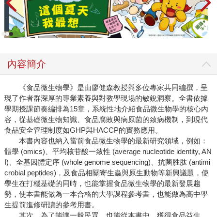
內容簡介
《食品微生物學》是由廖健森教授與多位專家共同編撰，呈
現了作者群深厚的專業素養與對教學現場的敏銳洞察。全書依據
學期授課節奏編排為15章，系統性地介紹食品微生物學的核心內
容，從基礎微生物知識、食品腐敗與病原菌的致病機制，到現代
食品安全管理制度如GHP與HACCP的實務應用。
本書內容也納入當前食品微生物學的最新研究領域，例如：
體學 (omics)、平均核苷酸一致性 (average nucleotide identity, AN
I)、全基因體定序 (whole genome sequencing)、抗菌胜肽 (antimi
crobial peptides)，及食品相關寄生蟲與原生動物等新興議題，使
學生在打穩基礎的同時，也能掌握食品微生物學的最新發展趨
勢，使本書能做為一本合格的大學課程參考書，也能做為高中學
生提前進修研讀的參考用書。
其次，為了能讓一般民眾，也能從本書中，獲得食品益生