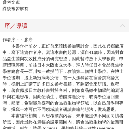
參考文獻
課後複習解答
序／導讀
作者序～～廖序
本書付梓前夕，正好前來韓國參加研討會，因此在異鄉飯店
中，寫下這篇作者序。寫這本書的起源，源自41歲時，因為對食
品益生菌與功效性成分的研究想望，因此暫時放下大學教職，申
請留職停薪，前往日本大阪市立大學，拜入時任日本食品微生物
學會總會長—西川禎一教授門下，攻讀第二個博士學位。在博士
學位後期，遇上新冠病毒疫情，當一人孤獨留在宿舍撰寫論文
時，從網上訂購了許多日文參考書籍，寄到宿舍來研讀。過程
中，著實佩服日本教科書對於各科，例如食品微生物學的編寫邏
輯與在地思考。因此便萌生，若能撐過疫情，取得學位返回臺
灣，那麼，希望能為臺灣的食品微生物學領域，以自己所學與專
業，撰寫一本可供不同領域讀者研讀書籍的想法，做為恩返。
本書編寫初期，即思考撰寫內容，未來能提供不同面向讀者
所需，因此最終在篇幅的設定範圍內，將食品微生物學的最新研
究領域，例如：體學 (omics)、平均核苷酸一致性 (average