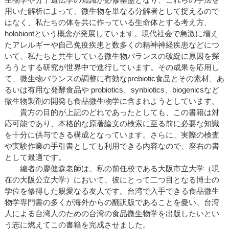
用いた解析によって、微生物を単なる分解者として捉えるので
はなく、私たちの体を共に作っている生命体とする考え方、
holobiontという概念が発展しています。現代社会で急激に増え
たアレルギーや自己免疫疾患と数多くの精神神経疾患などにつ
いて、私たちと共生している微生物バランスの破綻に原因を探
ろうとする研究が世界中で進行しています。その成果を応用し
て、微生物バランスの調整に有効なprebiotic食品とその素材、あ
るいは有用な発酵食品や probiotics、synbiotics、biogenicsなど
微生物製剤の開発も食品微生物学に含まれようとしています。
貴方の目的が上記のどれであったとしても、この書籍は対
応可能であり、本格的な原著論文の検索に至る前に必要な知識
を十分に供与できる構成となっています。さらに、実際の検査
や実験作業の手引書としても利用できる内容なので、座右の書
として最適です。
編者の廖健森老師は、私の前任校である大阪市立大学（現
在の大阪公立大学）において、彼にとって二つ目となる博士の
学位を修得した親愛なる友人です。台湾で入手できる食品微生
物学専門書の多くが海外からの翻訳版であることを憂い、台湾
人による台湾人のための台湾の食品微生物学を出版したいとい
う志に燃えてこの書籍を完成させました。