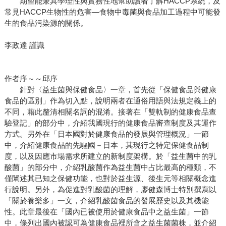
期望能兼具學理性與實務性地幫助讀者了解HACCP系統，及
常見HACCP生物性的危害—食物中毒菌與食品加工過程中可能發
生的食品污染源的關係。
李政達 謹識
作者序～～邱序
針對〈益生菌與保健食品〉一章，首先從「保健食品與健康
食品的區別」作為切入點，說明兩者在通俗用語與法規定義上的
不同，藉此釐清相關名詞的混淆。接著在「雙軌制的健康食品查
驗登記」的部分中，介紹我國現行的健康食品審查制度及其運作
方式。另外在「日本國對於健康食品的發展與管理概況」一節
中，介紹健康食品的先驅國－日本，其現行之特定保健食品制
度，以及因應市場需求所建立的新制度架構。於「益生菌中的乳
酸菌」的部分中，介紹乳酸菌作為益生菌中占比最高的種類，不
僅闡述其已知之保健功能，也對於益生源、後生元等相關概念進
行說明。另外，為促進對乳酸菌的理解，廖健森博士特別撰寫以
「關於養樂多」一文，介紹乳酸菌食品的發展歷史以及其機能
性。此章最後在「國內已被使用於健康食品中之益生菌」一節
中，條列出國內被認可為健康食品裡所含之益生菌菌株，並介紹