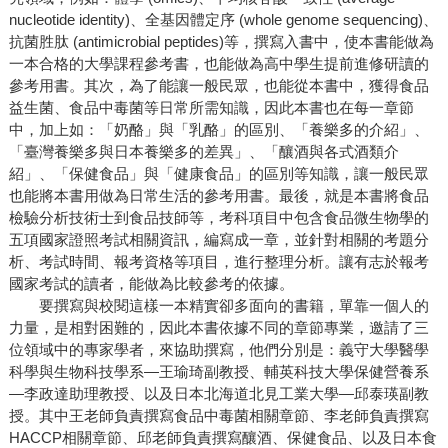
nucleotide identity)、全基因體定序 (whole genome sequencing)、
抗菌胜肽 (antimicrobial peptides)等，撰寫入書中，使本書能做為
一本合格的大學課程參考書，也能做為高中學生提前進修研讀的
參考用書。其次，為了能讓一般民眾，也能從本書中，獲得食品
益生菌、食品中毒菌等日常所需知識，因此本書也在每一章節
中，加上如：「奶酪」與「乳酪」的區別、「養樂多的介紹」、
「臺灣養樂多與日本養樂多的差異」、「釀酒與各式酒類介
紹」、「保健食品」與「健康食品」的區別等知識，讓一般民眾
也能將本書用做為日常生活的參考用書。最後，就是本書將食品
檢驗分析技術士到食品技師等，考科項目中包含食品微生物學的
五項國家證照考試相關資訊，編寫成一章，並針對相關的考題分
析、考試時間、報考資格等項目，進行整理分析。讓有志於報考
國家考試的讀者，能做為比較參考的依據。
要撰寫與校閱這樣一本精實卻多面向的書籍，單靠一個人的
力量，是相對困難的，因此本書依據不同的章節專業，邀請了三
位領域中的專家學者，來協助撰寫，他們分別是：義守大學醫學
科學與生物科技學系—王瑜琦副教授、輔英科技大學保健營養系
—李政達助理教授、以及日本北海道北見工業大學—邱泰瑛副教
授。其中王老師負責撰寫食品中毒菌相關章節、李老師負責撰寫
HACCP相關章節、邱老師負責撰寫釀酒、保健食品、以及日本食