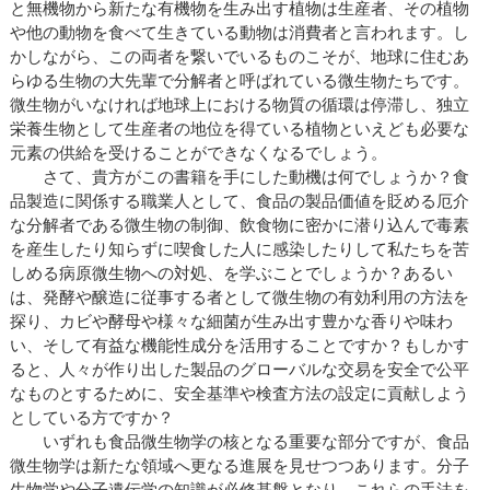
と無機物から新たな有機物を生み出す植物は生産者、その植物
や他の動物を食べて生きている動物は消費者と言われます。し
かしながら、この両者を繋いでいるものこそが、地球に住むあ
らゆる生物の大先輩で分解者と呼ばれている微生物たちです。
微生物がいなければ地球上における物質の循環は停滞し、独立
栄養生物として生産者の地位を得ている植物といえども必要な
元素の供給を受けることができなくなるでしょう。
さて、貴方がこの書籍を手にした動機は何でしょうか？食
品製造に関係する職業人として、食品の製品価値を貶める厄介
な分解者である微生物の制御、飲食物に密かに潜り込んで毒素
を産生したり知らずに喫食した人に感染したりして私たちを苦
しめる病原微生物への対処、を学ぶことでしょうか？あるい
は、発酵や醸造に従事する者として微生物の有効利用の方法を
探り、カビや酵母や様々な細菌が生み出す豊かな香りや味わ
い、そして有益な機能性成分を活用することですか？もしかす
ると、人々が作り出した製品のグローバルな交易を安全で公平
なものとするために、安全基準や検査方法の設定に貢献しよう
としている方ですか？
いずれも食品微生物学の核となる重要な部分ですが、食品
微生物学は新たな領域へ更なる進展を見せつつあります。分子
生物学や分子遺伝学の知識が必修基盤となり、これらの手法を