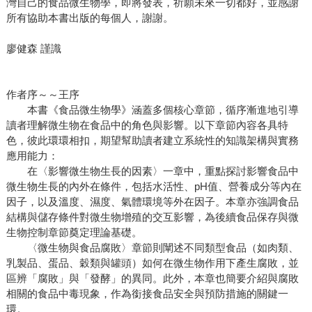
灣自己的食品微生物學，即將發表，祈願未來一切都好，並感謝
所有協助本書出版的每個人，謝謝。
廖健森 謹識
作者序～～王序
本書《食品微生物學》涵蓋多個核心章節，循序漸進地引導
讀者理解微生物在食品中的角色與影響。以下章節內容各具特
色，彼此環環相扣，期望幫助讀者建立系統性的知識架構與實務
應用能力：
在〈影響微生物生長的因素〉一章中，重點探討影響食品中
微生物生長的內外在條件，包括水活性、pH值、營養成分等內在
因子，以及溫度、濕度、氣體環境等外在因子。本章亦強調食品
結構與儲存條件對微生物增殖的交互影響，為後續食品保存與微
生物控制章節奠定理論基礎。
〈微生物與食品腐敗〉章節則闡述不同類型食品（如肉類、
乳製品、蛋品、穀類與罐頭）如何在微生物作用下產生腐敗，並
區辨「腐敗」與「發酵」的異同。此外，本章也簡要介紹與腐敗
相關的食品中毒現象，作為銜接食品安全與預防措施的關鍵一
環。