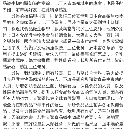
品微生物相關知識的章節。此三人皆為領域中的專家，也是我的
學姐、前輩與好友，在此特別感謝。
最終的校稿與推薦，則是邀請三位臺灣與日本食品微生物學
界的知名專家學者，此三位學者，同時也是從大學到博士班期
間，教過我食品微生物學，啟蒙與指導我的三位恩師，他們分別
是：日本食品微生物學會前任總會長、大阪市立大學—西川禎一
名譽教授、國立臺灣大學農業化學系—蘇南維教授、東吳大學微
生物學系—黃顯宗文理講座教授。三位老師，於本書各章節，皆
用心提出過許多建議、看法與訂正。最終書籍修訂完成，才分別
撰寫推薦序，為本書推薦。對於此過程，我與所有作者群，皆銘
感於心，感謝三位老師。
最後，我想感謝，所有於臺、日，乃至於全世界，致力於提
升食品微生物學領域的所有人。不論是研究與預防食品中毒菌的
人員、研發各項食品益生菌、發酵食品、保健食品的人員，以及
推廣食品衛生教育，提升人類食品飲食品質的每位人員。因為有
所有人的努力，人類得以在全球氣候變遷、人口激增的現代，仍
能全力控制食品中毒事件的發生、研發食品益生菌與各項保健食
品，以及全力推廣食品衛生教育。我與所有作者，乃至於推薦
者，因編寫本書，若對人類食品微生物學的教育，有一絲的貢
獻，那麼，或許也是對人類社會，所做的一點恩返。這本屬於臺