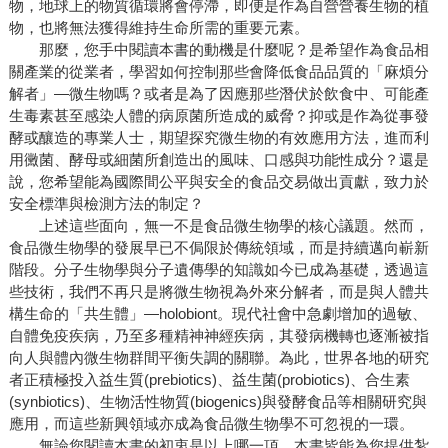
物，地球上的物質循環將會停滯，即便是作為自營營養生物的植
物，也將無法獲得維持生命所需的重要元素。
那麼，您手中閱讀本書的動機是什麼呢？是希望作為食品相
關產業的從業者，學習如何控制那些會降低食品品質的「麻煩分
解者」—微生物嗎？或者是為了因應那些潛伏於飲食中、可能產
生毒素甚至感染人體的病原菌所造成的威脅？抑或是作為從事發
酵或釀造的專業人士，期望探究微生物的有效應用方法，進而利
用黴菌、酵母或細菌所創造出的風味、口感與功能性成分？還是
說，您希望能為國際間公平與安全的食品交易做出貢獻，致力於
安全標準與檢測方法的制定？
上述這些面向，無一不是食品微生物學的核心議題。然而，
食品微生物學的發展早已不侷限於傳統領域，而是持續邁向嶄新
階段。分子生物學與分子遺傳學的知識如今已成為基礎，透過這
些技術，我們不再只是將微生物視為外來分解者，而是與人體共
構生命的「共生體」—holobiont。現代社會中急劇增加的過敏、
自體免疫疾病，乃至多種精神神經疾病，其發病機轉也逐漸被指
向人與體內微生物群間平衡失調的關聯。為此，世界各地的研究
者正積極投入益生質(prebiotics)、益生菌(probiotics)、合生素
(synbiotics)、生物活性物質(biogenics)與發酵食品等相關研究與
應用，而這些新興領域亦成為食品微生物學不可忽視的一環。
無論您閱讀本書的初衷是以上哪一項，本書皆能為您提供紮