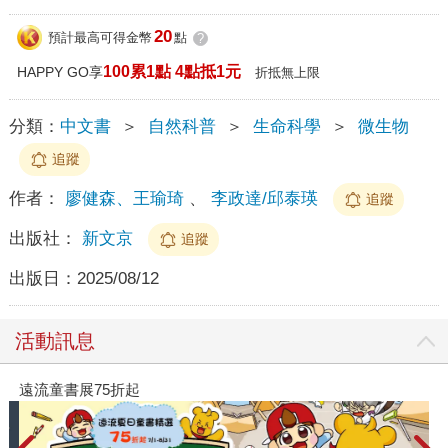
20
預計最高可得金幣
點
?
100累1點 4點抵1元
HAPPY GO享
折抵無上限
分類：
中文書
＞
自然科普
＞
生命科學
＞
微生物
追蹤
作者：
廖健森、王瑜琦
、
李政達/邱泰瑛
追蹤
出版社：
新文京
追蹤
出版日：
2025/08/12
活動訊息
遠流童書展75折起