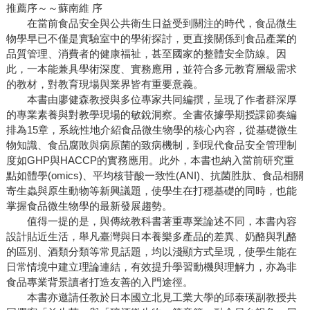
推薦序～～蘇南維 序
在當前食品安全與公共衛生日益受到關注的時代，食品微生
物學早已不僅是實驗室中的學術探討，更直接關係到食品產業的
品質管理、消費者的健康福祉，甚至國家的整體安全防線。因
此，一本能兼具學術深度、實務應用，並符合多元教育層級需求
的教材，對教育現場與業界皆有重要意義。
本書由廖健森教授與多位專家共同編撰，呈現了作者群深厚
的專業素養與對教學現場的敏銳洞察。全書依據學期授課節奏編
排為15章，系統性地介紹食品微生物學的核心內容，從基礎微生
物知識、食品腐敗與病原菌的致病機制，到現代食品安全管理制
度如GHP與HACCP的實務應用。此外，本書也納入當前研究重
點如體學(omics)、平均核苷酸一致性(ANI)、抗菌胜肽、食品相關
寄生蟲與原生動物等新興議題，使學生在打穩基礎的同時，也能
掌握食品微生物學的最新發展趨勢。
值得一提的是，與傳統教科書著重專業論述不同，本書內容
設計貼近生活，舉凡臺灣與日本養樂多產品的差異、奶酪與乳酪
的區別、酒類分類等常見話題，均以淺顯方式呈現，使學生能在
日常情境中建立理論連結，有效提升學習動機與理解力，亦為非
食品專業背景讀者打造友善的入門途徑。
本書亦邀請任教於日本國立北見工業大學的邱泰瑛副教授共