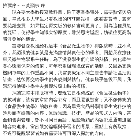
推薦序～～黃顯宗 序
現在要大學教授寫教科書，除了專業學識外，需要熱情與勇
氣，畢竟很多大學生只看教授的PPT簡報檔，嫌看書費時，還需
要花錢去買，如果指定原文版的教科書就更貴了。因為這種風氣
的蔓延，使得學生知識欠卻厚度，難於思考辯證，妨礙往更高階
職涯發展的機會。
當廖健森教授給我這本《食品微生物學》排版稿時，並不意
外，我認識的健森就是充滿熱情與責任心的學者。回想我在擔任
東吳微生物學系主任時，為了激發學生們向學的熱情、內化學生
關心環境保育的價值，每年都舉辦環境保育的活動，又因為支助
機關每年的工作重點不同，我需要擬定不同主題去申請社區活動
計畫，然後再交給學生們去規劃與執行。健森幾乎無役不與，我
還記得他帶小學生去參觀垃圾山時的模樣。
拜讀完整本排版稿時，發現它是很傳統的《食品微生物學》
的教科書，該有的章節內容都有，而且還很豐富；又不像傳統的
《食品微生物學》的教科書，因為畢竟食品科學隨著生物科技的
進步而有嶄新的內容，無論知識、技術、產品的形式與內涵，甚
至銷售與管理，皆不可同日而語，這些新穎的內容都通通無遺漏
地容納進來。當然限於篇幅與學習者的背景，重點上有所取捨，
不過可提醒學習者如有需要時可再深入探討的方向。