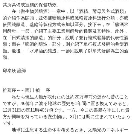
其所具備或宣稱的保健功效。
在〈微生物與釀酒〉一章中，以「酒精、酵母與各式酒類」
的介紹作為開頭，並依據糖類原料或澱粉質原料進行分類，亦或
依照純釀造、蒸餾等製程方式來加以區分。接下來，在「釀酒常
用酵母」一節，介紹了主要工業用酵母的種類及其特性。此外，
在「日式清酒的釀造」的部分，說明了並行複式發酵的代表性酒
類；而在「啤酒的釀造」部分，則介紹了單行複式發酵的典型酒
類。最後，「水果酒的釀造」一節則說明了以單式發酵為主的酒
類。
邱泰瑛 謹識
推薦序～～西川 禎一 序
私たち現生人類が表れたのは約20万年前の遥かな昔のこと
ですが、46億年に渡る地球の歴史を1年間に置き換えてみると、
12月31日の夜11時40分頃です。一方、今この書籍を手にした貴
方が興味を持っている微生物は、3月には既に生まれていたよう
です。
地球に生息する生命体を考えるとき、太陽光のエネルギー