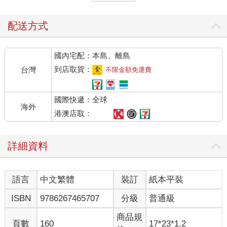
紅棕色。
這類的蚯蚓包括斑紋漂亮的赤子愛勝蚓（Eisenia fetida)。赤子愛
勝蚓時常住在堆肥裡，又稱為紅蚯蚓。農地缺乏永久的落葉層，
配送方式
所以這類蚯蚓很少見；赤子愛勝蚓偏好的是草原和森林。
中層蚯蚓（內棲類，endogeic）──這一類蚯蚓住在土壤裡，不過
國內宅配：本島、離島
通常待在上層（深度最多大約三十公分）。中層蚯蚓吃的是枯
葉、真菌和混在淺層土壤裡的微小生物。中層蚯蚓也會在土壤中
到店取貨：
台灣
不限金額免運費
水平挖掘，產生分枝一般的通道網路。大多為體型中等（約八至
十四公分長），體色極淡（例如粉紅、綠色或藍灰色）。
國際快遞：全球
深層蚯蚓（深棲類，anecic）──這一類蚯蚓的體長最長，可以在
海外
土壤中挖掘到深達三公尺的地方。深層蚯蚓垂直挖地道（很像電
港澳店取：
梯井），在夜間爬到土表，尋找植物殘骸，再拖進牠們挖的地道
裡進食。深層蚯蚓的體色也是紅色或褐色，不過頭部的顏色比較
詳細資料
深，尾巴較淺。在草地上留下一小堆糞土的，正是深層蚯蚓──這
些糞土堆稱為「蚯蚓糞」。
在深層蚯蚓的種類中，最知名的是普通蚯蚓（Lumbricus
語言
中文繁體
裝訂
紙本平裝
terrestris）。普通蚯蚓又稱為地龍、土龍、曲蟮、蛐蟮、螼、
螾、蜿蟺，是園藝愛好者的朋友，也是歐洲大部分地區最大型的
ISBN
9786267465707
分級
普通級
原生蚯蚓。普通蚯蚓的體長大約九至三十公分，體型可能像鉛筆
一樣粗，尾巴像船槳一樣扁平，這樣的構造有助於身體在地道兩
商品規
頁數
160
17*23*1.2
側固定。