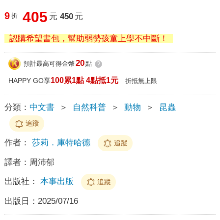
405
9
折
元
450
元
認購希望書包，幫助弱勢孩童上學不中斷！
20
預計最高可得金幣
點
?
100累1點 4點抵1元
HAPPY GO享
折抵無上限
分類：
中文書
＞
自然科普
＞
動物
＞
昆蟲
追蹤
作者：
莎莉．庫特哈德
追蹤
譯者：
周沛郁
出版社：
本事出版
追蹤
出版日：
2025/07/16