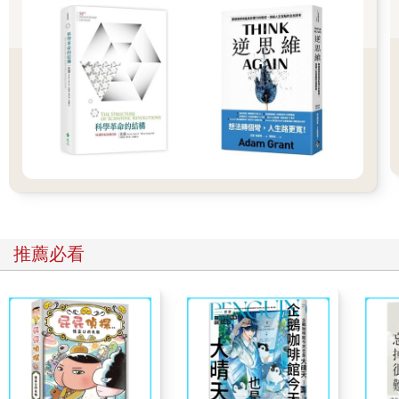
誌》（The Commercial Agricultural and Manufacturer’s
Magazine），卷六（一八○二）。
在英國，保有體型最大紀錄的普通蚯蚓是「蚯蚓戴夫」，體長有
四十公分，體重比一般蚯蚓重了五倍。戴夫現身於英格蘭的一片
菜園，現在被後世永久保存在倫敦的自然史博物館中。
不過，戴夫和全球最大的蚯蚓比起來，真是小巫見大巫。澳洲的
大蚯蚓（Megascolides australis）正是這樣的巨無霸。這種溫和
的巨蟲僅見於澳洲東南部維多利亞省的巴斯河谷（Bass River
Valley），身長平均一公尺，體型直徑達兩公分。大蚯蚓緩緩地鑽
過河岸邊潮濕的的黏質底土，其壽命可達五年，甚至更久。大蚯
蚓活得愈久，長得愈大；年紀較大的蚯蚓樣本據知長達三公尺，
簡直像一根排水管。
蚯蚓的體長紀錄保持者，是非洲巨型蚯蚓（Microchaetus
推薦必看
rappi）。一九六七年，南非愛麗斯鎮（Alice）和威廉王鎮（King
William’s Town）之間的一條路上，出現了一隻龐大的蚯蚓。非洲
巨型蚯蚓的平均長度通常是一．八公尺左右，不過，那隻蚯蚓長
達六．七公尺，寬二公分──相當於長頸鹿的平均身高。
蚯蚓似乎在未擾動的土地中欣欣向榮，成長得更茁壯。一則近期
研究發現，在蘇格蘭拉姆島（Isle of Rum）上，身型碩大的蚯蚓
密度很高。那座小島是自然保護區，一隊科學家發現，島上某一
地點的普通蚯蚓平均體重大約十二公克，比英國其他地方的普通