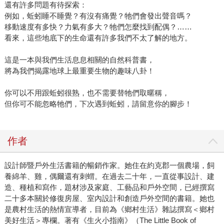
還有許多問題有待探索：
例如，蚯蚓睡不睡覺？有沒有痛覺？牠們會發出聲音嗎？
移動速度有多快？力氣有多大？牠們怎麼找到配偶？……
看來，這些地底下的生命還有許多我們不太了解的地方。
這是一本與我們生活息息相關的自然科普書，
將為我們揭露地球上最重要生物的趣味八卦！
你可以不用跟蚯蚓很熟，也不需要替牠們取暱稱，
但你可不能忽略牠們，下次遇到蚯蚓，請留意你的腳步！
作者
設計師暨戶外生活書籍的暢銷作家。她住在約克郡一個農場，飼
養綿羊、雞，偶爾還有刺蝟。在過去二十年，一直從事設計、建
造、種植和寫作，題材涉及家庭、工藝品和戶外空間，已經撰寫
二十多本關於修復房屋、室內設計和創造戶外空間的書籍。她也
是農村生活的熱情宣導者，目前為《鄉村生活》雜誌撰寫＜鄉村
美好生活＞專欄。著有《生火小指南》（The Little Book of