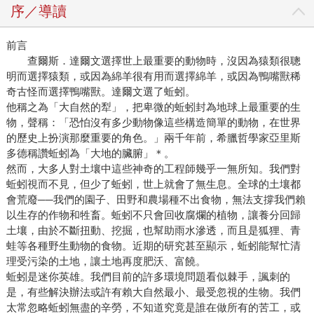
序／導讀
前言
查爾斯．達爾文選擇世上最重要的動物時，沒因為猿類很聰
明而選擇猿類，或因為綿羊很有用而選擇綿羊，或因為鴨嘴獸稀
奇古怪而選擇鴨嘴獸。達爾文選了蚯蚓。
他稱之為「大自然的犁」，把卑微的蚯蚓封為地球上最重要的生
物，聲稱：「恐怕沒有多少動物像這些構造簡單的動物，在世界
的歷史上扮演那麼重要的角色。」兩千年前，希臘哲學家亞里斯
多德稱讚蚯蚓為「大地的臟腑」＊。
然而，大多人對土壤中這些神奇的工程師幾乎一無所知。我們對
蚯蚓視而不見，但少了蚯蚓，世上就會了無生息。全球的土壤都
會荒廢──我們的園子、田野和農場種不出食物，無法支撐我們賴
以生存的作物和牲畜。蚯蚓不只會回收腐爛的植物，讓養分回歸
土壤，由於不斷扭動、挖掘，也幫助雨水滲透，而且是狐狸、青
蛙等各種野生動物的食物。近期的研究甚至顯示，蚯蚓能幫忙清
理受污染的土地，讓土地再度肥沃、富饒。
蚯蚓是迷你英雄。我們目前的許多環境問題看似棘手，諷刺的
是，有些解決辦法或許有賴大自然最小、最受忽視的生物。我們
太常忽略蚯蚓無盡的辛勞，不知道究竟是誰在做所有的苦工，或