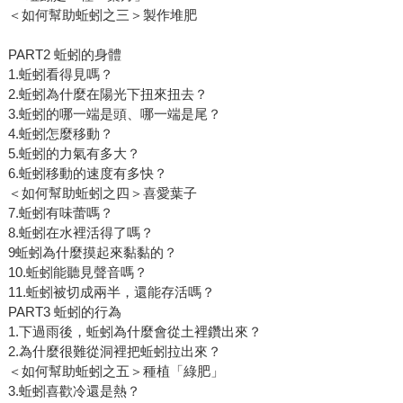
＜如何幫助蚯蚓之三＞製作堆肥
PART2 蚯蚓的身體
1.蚯蚓看得見嗎？
2.蚯蚓為什麼在陽光下扭來扭去？
3.蚯蚓的哪一端是頭、哪一端是尾？
4.蚯蚓怎麼移動？
5.蚯蚓的力氣有多大？
6.蚯蚓移動的速度有多快？
＜如何幫助蚯蚓之四＞喜愛葉子
7.蚯蚓有味蕾嗎？
8.蚯蚓在水裡活得了嗎？
9蚯蚓為什麼摸起來黏黏的？
10.蚯蚓能聽見聲音嗎？
11.蚯蚓被切成兩半，還能存活嗎？
PART3 蚯蚓的行為
1.下過雨後，蚯蚓為什麼會從土裡鑽出來？
2.為什麼很難從洞裡把蚯蚓拉出來？
＜如何幫助蚯蚓之五＞種植「綠肥」
3.蚯蚓喜歡冷還是熱？