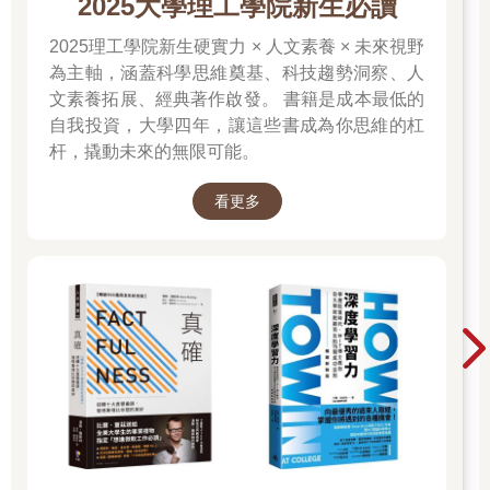
2025大學理工學院新生必讀
存在同一個生態棲位中。
結果，所謂的普通蚯蚓並沒有那麼普通。普通蚯蚓那麼知名，在
2025理工學院新生硬實力 × 人文素養 × 未來視野
我們腳下的蚯蚓之中，卻只占了1/80。相較之下，英格蘭自然署
為主軸，涵蓋科學思維奠基、科技趨勢洞察、人
調查到的蚯蚓之中，暗色阿波蚓這種小型的中層蚯蚓卻占了超過
文素養拓展、經典著作啟發。 書籍是成本最低的
1/3。暗色阿波蚓很好辨認──體色美麗，彷彿裝潢師使用的色
自我投資，大學四年，讓這些書成為你思維的杠
票，從頭部的紅色漸層到中段的淡粉紅色，最後的尾巴則是紫灰
杆，撬動未來的無限可能。
色。
蚯蚓小知識
其實無人確定土壤裡有多少蚯蚓。不過，最近的估計顯示，即使
看更多
貧脊的土壤中，每英畝可能也有二十五萬隻蚯蚓；而肥沃的土
壤，每英畝可能有將近一百七十五萬隻。
（資料來源：《鄉村生活》雜誌〔Country Life〕）
◎體型破紀錄的蚯蚓
這些蚯蚓多半待在淺耕的土地裡，較少棲息在深耕的土壤中；不
過，最多還是生活在休耕的土地中。──《商業性農業與製造商雜