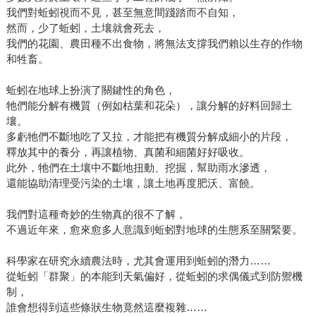
我們對蚯蚓視而不見，甚至無意間踐踏而不自知，
然而，少了蚯蚓，土壤就會死去，
我們的花園、農田種不出食物，將無法支撐我們賴以生存的作物
和牲畜。
蚯蚓在地球上扮演了關鍵性的角色，
牠們能分解有機質（例如枯葉和花朵），讓分解的好料回歸土
壤。
多虧牠們不斷地吃了又拉，才能把有機質分解成細小的片段，
釋放其中的養分，再讓植物、真菌和細菌好好吸收。
此外，牠們在土壤中不斷地扭動、挖掘，幫助雨水滲透，
還能協助清理受污染的土壤，讓土地再度肥沃、富饒。
我們對這種奇妙的生物真的很不了解，
不過近年來，愈來愈多人意識到蚯蚓對地球的生態系至關緊要。
科學家在研究永續農法時，尤其會運用到蚯蚓的潛力……
從蚯蚓「群聚」的本能到天氣偏好，從蚯蚓的求偶儀式到防禦機
制，
誰會想得到這些條狀生物竟然這麼複雜……