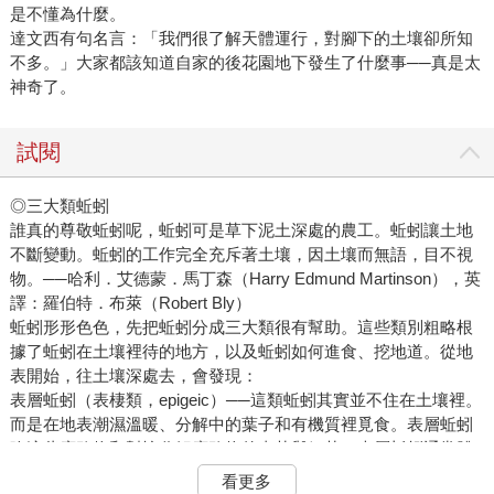
是不懂為什麼。
達文西有句名言：「我們很了解天體運行，對腳下的土壤卻所知
不多。」大家都該知道自家的後花園地下發生了什麼事──真是太
神奇了。
試閱
◎三大類蚯蚓
誰真的尊敬蚯蚓呢，蚯蚓可是草下泥土深處的農工。蚯蚓讓土地
不斷變動。蚯蚓的工作完全充斥著土壤，因土壤而無語，目不視
物。──哈利．艾德蒙．馬丁森（Harry Edmund Martinson），英
譯：羅伯特．布萊（Robert Bly）
蚯蚓形形色色，先把蚯蚓分成三大類很有幫助。這些類別粗略根
據了蚯蚓在土壤裡待的地方，以及蚯蚓如何進食、挖地道。從地
表開始，往土壤深處去，會發現：
表層蚯蚓（表棲類，epigeic）──這類蚯蚓其實並不住在土壤裡。
而是在地表潮濕溫暖、分解中的葉子和有機質裡覓食。表層蚯蚓
吃這些腐敗物和幫忙分解腐敗物的真菌與細菌。表層蚯蚓通常體
型小（大約三到四公分長），不會往地裡挖地道，時常是紅色或
看更多