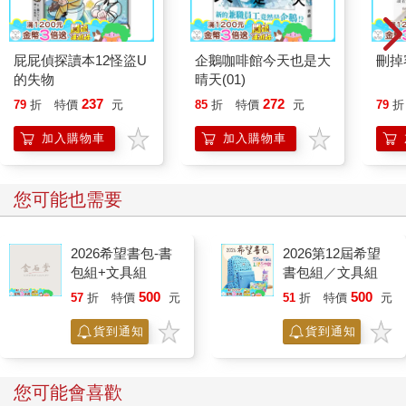
蚯蚓重了三倍。島上受到保護的生態系有許多有機質，而且少了
許多會吃蚯蚓的哺乳類（例如獾、鼴鼠或刺蝟）。這些蚯蚓所在
的地方，正好特別多吸血寄生蟲「蜱」，因此人類根本不想在那
屁屁偵探讀本12怪盜U
企鵝咖啡館今天也是大
刪掉
裡定居、開墾。拉姆島的蚯蚓不受打擾，沒有人類活動或掠食者
的失物
晴天(01)
干擾，因此比英國其他地方的蚯蚓活得更久，也長得更大。
237
272
79
折
特價
元
85
折
特價
元
79
折
蚯蚓小知識
世界捉蚯蚓錦標賽（World Worm Charming Championships）
加入購物車
加入購物車
中，「蚯蚓快手」的世界紀錄，是在半小時內捉到五百六十七
隻，這位高明的紀錄保持人是一個年僅十歲的小女孩蘇菲．史密
斯。
您可能也需要
2026希望書包-書
2026第12屆希望
包組+文具組
書包組／文具組
◎蚯蚓是何時演化出來的？
500
500
57
折
特價
元
51
折
特價
元
在恐龍稱霸世界各地的時候，卑微的蚯蚓已經在恐龍腳下蠕動爬
行了。近期的分析發現，所有蚯蚓的共同祖先，存在於距今至少
貨到通知
貨到通知
二億零九百萬年前。
當時，世界上還沒有七個分離的陸塊，只有一大塊超大陸──盤古
您可能會喜歡
大陸（Pangaea）。大約一億八千萬年前，這塊龐大而完整的陸