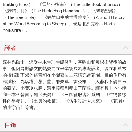
Building Fires）、《雪的小指南》（The Little Book of Snow）、
《刺蝟手冊》（The Hedgehog Handbook）、《蜂類聖經》
（The Bee Bible）、《綿羊口中的世界簡史》（A Short History
of the World According to Sheep）。現居北約克郡（North
Yorkshire）。
譯者
森林系碩士，深受林木生理生態吸引，喜歡山和每棵樹背後的故
事，但因為對語文的熱愛而在畢業後成為專職譯者。現在和草木
的接觸剩下郊外踏青和在小陽臺掛上花槽充當花園。目前住戶有
羅漢松、九層塔、蔥、薑、酢漿草、雷公根、土人蔘和不請自來
的蕲艾、小葉冷水麻，還用接種劑養出了菌根。譯有數十本小說
和十本科普書，如《美傷》、《三腳征服者》系列、《生物多樣
性的早餐》、《土壤的救贖》、《仿生設計大末來》、《花園裡
的小宇宙》等書。
目錄