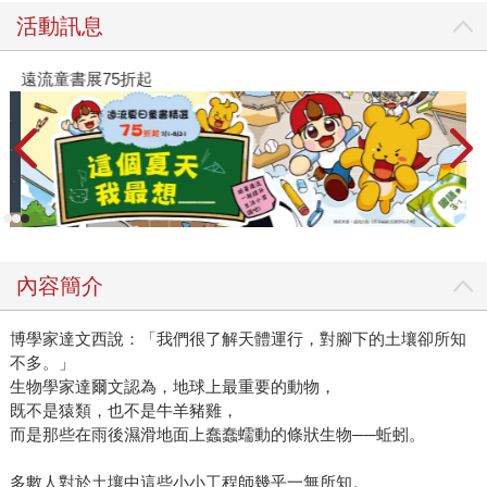
活動訊息
遠流童書展75折起
內容簡介
博學家達文西說：「我們很了解天體運行，對腳下的土壤卻所知
不多。」
生物學家達爾文認為，地球上最重要的動物，
既不是猿類，也不是牛羊豬雞，
而是那些在雨後濕滑地面上蠢蠢蠕動的條狀生物──蚯蚓。
多數人對於土壤中這些小小工程師幾乎一無所知。