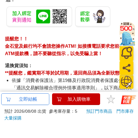
榮。少了蚯蚓，土壤就會死去。蚯蚓扮演了關鍵性的角色，能分
解有機質（例如枯葉和花朵），讓分解的好料回歸土壤。多虧了
蚯蚓不斷吃了又拉，才能把有機質分解成細小的片段，釋放其中
的養分，讓植物、真菌和細菌吸收。估計蚯蚓每年會翻動全球土
壤中3.5×1010（三五○億）噸的陸地落葉層。
提醒您！！
蚯蚓在地面下鑽來扭去時，也讓土壤的空氣流通，使土壤變得輕
金石堂及銀行均不會請您操作ATM! 如接獲電話要求您前往
盈蓬鬆。蚯蚓不斷地挖掘地道，產生氣穴，有助於排水。如果土
ATM提款機，請不要聽從指示，以免受騙上當！
壤缺乏這些海綿狀的質地，很快就會變得硬實，容易淹水。不斷
地翻土、攪動，有助於把土壤深處的養分帶回土表，方便植物吸
退換貨須知：
收。舉例來說，科學實驗顯示，比起沒有蚯蚓的土壤，有蚯蚓的
**提醒您，鑑賞期不等於試用期，退回商品須為全新狀態**
土壤平均會讓植物生長增加百分之二十。
依據「消費者保護法」第19條及行政院消費者保護處公告之
其實，蚯蚓非常擅於改善花園的土壤，甚至能幫助植物抵禦其他
害蟲的攻擊。研究顯示，蚯蚓會讓植物從土壤中得到的養分價值
「通訊交易解除權合理例外情事適用準則」，以下商品購買
大增，讓植物更能抵禦蟲害和草食性動物的啃食。如果植物經常
後，除商品本身有瑕疵外，將不提供7天的猶豫期：
立即結帳
加入購物車
受昆蟲或草食性動物傷害，就會改變葉片中的化學成分來自保。
易於腐敗、保存期限較短或解約時即將逾期。（如：生
而蚯蚓活動改善植物的營養，植物就能產生更多防禦物質。例
鮮食品）
預計 2026/08/08 出貨
參考庫存量：5
預訂門市商品
門市庫存
如，有一項實驗是把入侵種的西班牙蛞蝓（Arion vulgaris）引入
依消費者要求所為之客製化給付。（客製化商品）
大量採購
微生態系，監控這些蛞蝓會造成多大的損害，而有蚯蚓的樣區
報紙、期刊或雜誌。（含MOOK、外文雜誌）
裡，受損葉片的數量減少了60％。
經消費者拆封之影音商品或電腦軟體。
◎蚯蚓與種子