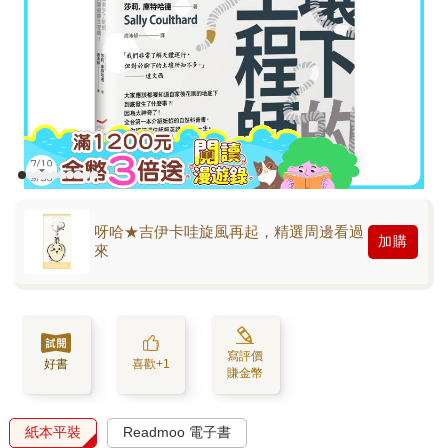
呀哈★吉伊卡哇旋風再起，精選周邊看過
加購
來
寫評價
好書
喜歡+1
賺金幣
紙本平裝
Readmoo 電子書