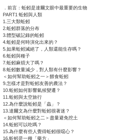
．前言：蚯蚓是達爾文眼中最重要的生物
PART1 蚯蚓與人類
1.三大類蚯蚓
2.蚯蚓群落的分布
3.體型破記錄的蚯蚓
4.蚯蚓是何時演化出來的？
5.如果蚯蚓滅絕了，人類還能生存嗎？
6.蚯蚓與種子
7.蚯蚓麻煩大了嗎？
8.蚯蚓數量減少，對人類有什麼影響？
＜如何幫助蚯蚓之一＞餵食蚯蚓
9.怎樣才是對蚯蚓友善的農法？
10.蚯蚓如何影響氣候變遷？
11.蚯蚓與太空旅行
12.為什麼說蚯蚓是「蟲」？
13.達爾文為什麼對蚯蚓很著迷？
＜如何幫助蚯蚓之二＞盡量避免挖土
14.蚯蚓可以吃嗎？
15.為什麼有些人覺得蚯蚓很噁心？
16.蚯蚓是一種「藥方」