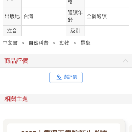
格
◎蚯蚓群落的分布
其實，大自然從來沒那麼有條理。把蚯蚓歸納成三大類很有用，
適讀年
出版地
台灣
全齡適讀
不過實際上，不同種類之間的界線恐怕有點模糊。比方說，堆肥
齡
蚯蚓（例如有斑紋的赤子愛勝蚓）有時會和其他表層的表棲類蚯
注音
級別
蚓區隔，自成一類。也有蚯蚓專家喜歡把中層蚯蚓獨立出來，按
棲息的土壤深度和食性，將牠們分成三群。
中文書
＞
自然科普
＞
動物
＞
昆蟲
實驗室裡的科學家可以乾淨俐落地分門別類，但蚯蚓的行為並不
會完全固定；蚯蚓群族多少會因應環境而改變行為。蚯蚓有這種
生態可塑性（ecological plasticity），因此能在不同的環境中，展
商品評價
現出不同的行為或形態特徵。例如暗色阿波蚓（Aporrectodea
caliginosa）是中層蚯蚓，在北半球分步廣泛、數量繁多，牠們會
挖出水平的短地道。但南半球的暗色阿波蚓卻和普通蚯蚓一樣，
寫評價
只會挖垂直的長地道，其行為表現得比較像深層蚯蚓。
很少研究證實土壤中的蚯蚓比例──表層蚯蚓比深層蚯蚓多嗎？不
過，英格蘭自然署（Natural England）曾有一則調查，試圖查出
相關主題
哪種蚯蚓住在哪裡。
目前，數量最多的是中層蚯蚓，在他們找到的蚯蚓中占了大約
3/4；次多的是表層蚯蚓，大約占所有蚯蚓的1/5；而深層蚯蚓只占
1/20。不同種的蚯蚓似乎對彼此不以為怪──有些棲地甚至會有高
達十五種不同蚯蚓組成的群落，悠然與彼此擦身而過，愉快地共