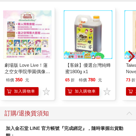
塊開始分裂，蚯蚓則被帶到了地球最遠的邊陲，演化成我們今日
看到的數千種蚯蚓。南極大陸是目前唯一沒有任何種蚯蚓的大
陸，不過從前很可能出現過蚯蚓，直到陸塊向南漂移，天寒地凍
的氣候讓蚯蚓無法存活。
歐洲大陸約莫有兩百種不同的蚯蚓。英國本土並沒有大量的原生
蚯蚓，最近的調查顯示只有二十六種。一般認為，上次冰河期的
時候，英國僅存的蚯蚓都絕跡了。冰川終於後退之後，歐洲溫暖
地帶的蚯蚓開始向北遷移，最後越過當時連接不列顛東岸和歐洲
本土的陸橋，到達不列顛。所以，英國蚯蚓其實都算是歐洲蚯
蚓。
劇場版 Love Live！蓮
【客錸】優選台灣純蜂
Taiw
◎如果蚯蚓滅絕了，人類還能生存嗎？
之空女學院學園偶像俱
蜜1800g x1
Nove
哪個國家摧毀土壤，就是自尋死路。──富蘭克林．D．羅斯福
樂部 Bloom Garden
editi
350
780
特價
元
65
折
特價
元
73
折
（Franklin D. Roosevelt），〈致所有州長的信，論統一的土壤保
Party單人套票
育法〉（Letter to all State Governors on a Uniform Soil
加入購物車
加入購物車
Conservation Law，一九三七）
蚯蚓和蜂類一樣，屬於「關鍵物種」（keystone species）。這些
動物對我們的生態影響深遠，少了牠們，人類很難存活。
訂購/退換貨須知
現代農業仰賴健康、肥沃的土壤。不論是種植穀物、果菜或工業
作物（例如供應生質能、衣物纖維和動物飼料的作物），都有賴
加入金石堂 LINE 官方帳號『完成綁定』，隨時掌握出貨動
優質的土壤。即使乍看之下沒關聯的一些東西（例如紙張和藥
物），一開始也是在土裡生長的植物，需要蚯蚓活動才能欣欣向
態：