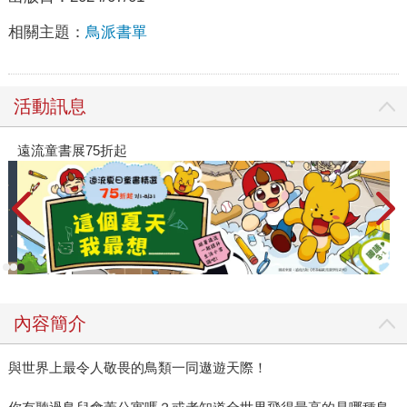
相關主題：
鳥派書單
活動訊息
展75折起
閱讀漫遊錄-2
內容簡介
與世界上最令人敬畏的鳥類一同遨遊天際！