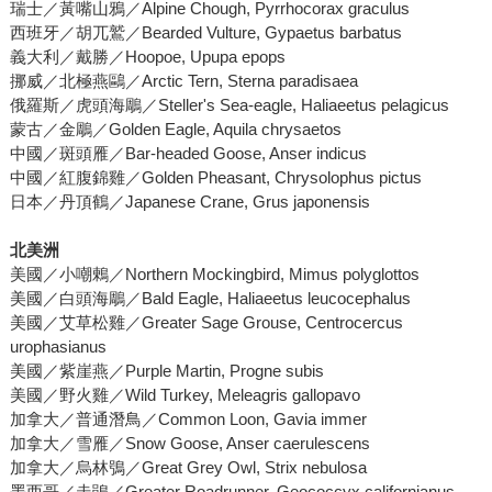
瑞士／黃嘴山鴉／Alpine Chough, Pyrrhocorax graculus
西班牙／胡兀鷲／Bearded Vulture, Gypaetus barbatus
義大利／戴勝／Hoopoe, Upupa epops
挪威／北極燕鷗／Arctic Tern, Sterna paradisaea
俄羅斯／虎頭海鵰／Steller's Sea-eagle, Haliaeetus pelagicus
蒙古／金鵰／Golden Eagle, Aquila chrysaetos
中國／斑頭雁／Bar-headed Goose, Anser indicus
中國／紅腹錦雞／Golden Pheasant, Chrysolophus pictus
日本／丹頂鶴／Japanese Crane, Grus japonensis
北美洲
美國／小嘲鶇／Northern Mockingbird, Mimus polyglottos
美國／白頭海鵰／Bald Eagle, Haliaeetus leucocephalus
美國／艾草松雞／Greater Sage Grouse, Centrocercus
urophasianus
美國／紫崖燕／Purple Martin, Progne subis
美國／野火雞／Wild Turkey, Meleagris gallopavo
加拿大／普通潛鳥／Common Loon, Gavia immer
加拿大／雪雁／Snow Goose, Anser caerulescens
加拿大／烏林鴞／Great Grey Owl, Strix nebulosa
墨西哥／走鵑／Greater Roadrunner, Geococcyx californianus