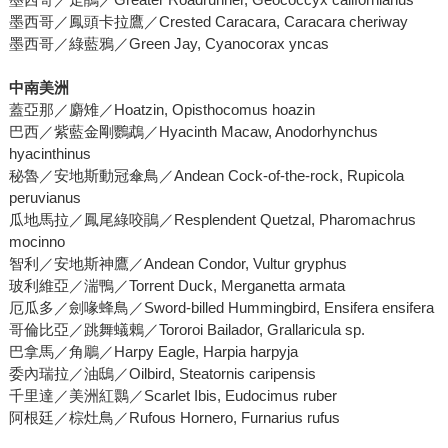
墨西哥／鳳頭卡拉鷹／Crested Caracara, Caracara cheriway
墨西哥／綠藍鴉／Green Jay, Cyanocorax yncas
中南美洲
蓋亞那／麝雉／Hoatzin, Opisthocomus hoazin
巴西／紫藍金剛鸚鵡／Hyacinth Macaw, Anodorhynchus
hyacinthinus
秘魯／安地斯動冠傘鳥／Andean Cock-of-the-rock, Rupicola
peruvianus
瓜地馬拉／鳳尾綠咬鵑／Resplendent Quetzal, Pharomachrus
mocinno
智利／安地斯神鷹／Andean Condor, Vultur gryphus
玻利維亞／湍鴨／Torrent Duck, Merganetta armata
厄瓜多／劍喙蜂鳥／Sword-billed Hummingbird, Ensifera ensifera
哥倫比亞／跳舞蟻鶇／Tororoi Bailador, Grallaricula sp.
巴拿馬／角鵰／Harpy Eagle, Harpia harpyja
委內瑞拉／油鴟／Oilbird, Steatornis caripensis
千里達／美洲紅䴉／Scarlet Ibis, Eudocimus ruber
阿根廷／棕灶鳥／Rufous Hornero, Furnarius rufus