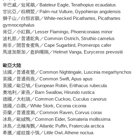
辛巴威／短尾鵰／Bateleur Eagle, Terathopius ecaudatus
甘比亞／棕櫚鷲／Palm-nut Vulture, Gypohierax angolensis
獅子山／白頸岩鶥／White-necked Picathartes, Picathartes
gymnocephalus
肯亞／小紅鸛／Lesser Flamingo, Phoeniconaias minor
波札那／普通鴕鳥／Common Ostrich, Struthio camelus
南非／開普食蜜鳥／Cape Sugarbird, Promerops cafer
馬達加斯加／盔鉤嘴鵙／Helmet Vanga, Euryceros prevostii
歐亞大陸
法國／普通夜鶯／Common Nightingale, Luscinia megarhynchos
英國／普通雨燕／Common Swift, Apus apus
英國／歐亞鴝／European Robin, Erithacus rubecula
奧地利／家燕／Barn Swallow, Hirundo rustica
德國／大杜鵑／Common Cuckoo, Cuculus canorus
德國／白鸛／White Stork, Ciconia ciconia
芬蘭／普通渡鴉／Common Raven, Corvus corax
冰島／歐絨鴨／Common Eider, Somateria mollissima
冰島／北極海鸚／Atlantic Puffin, Fratercula arctica
希臘／縱紋腹小鴞／Little Owl, Athene noctua