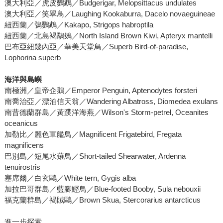
澳大利亞／虎皮鸚鵡／Budgerigar, Melopsittacus undulates
澳大利亞／笑翠鳥／Laughing Kookaburra, Dacelo novaeguineae
紐西蘭／鴞鸚鵡／Kakapo, Strigops habroptila
紐西蘭／北島褐鷸鵕／North Island Brown Kiwi, Apteryx mantelli
巴布亞紐幾內亞／華美天堂鳥／Superb Bird-of-paradise,
Lophorina superb
海洋與島嶼
南極洲／皇帝企鵝／Emperor Penguin, Aptenodytes forsteri
南喬治亞／漂泊信天翁／Wandering Albatross, Diomedea exulans
南昔德蘭群島／黃蹼洋海燕／Wilson's Storm-petrel, Oceanites
oceanicus
加勒比／麗色軍艦鳥／Magnificent Frigatebird, Fregata
magnificens
巴別島／短尾水薙鳥／Short-tailed Shearwater, Ardenna
tenuirostris
塞席爾／白玄鷗／White tern, Gygis alba
加拉巴哥群島／藍腳鰹鳥／Blue-footed Booby, Sula nebouxii
福克蘭群島／褐賊鷗／Brown Skua, Stercorarius antarcticus
進一步探索