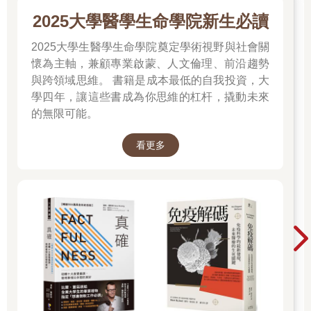
我們的聽覺和想像力，促使我們為聲音賦予自己的意義。普通夜
2025大學醫學生命學院新生必讀
鶯的複雜旋律充滿了抒情的浪漫，而渡鴉嘶啞的嘎嘎聲則讓人聯
想到死亡。沒有什麼像鳥類的叫聲一樣，能夠如此生動地喚起關
2025大學生醫學生命學院奠定學術視野與社會關
於某地的記憶──不論是普通潛鳥顫抖的嚎哭聲所體現的加拿大荒
懷為主軸，兼顧專業啟蒙、人文倫理、前沿趨勢
野，或是在笑翠鳥狂笑聲中呼喚的塵土飛揚的澳洲內陸。
與跨領域思維。 書籍是成本最低的自我投資，大
鳥類非比尋常的行為同樣地啟發我們。我們為縫葉鶯縫製葉子搖
學四年，讓這些書成為你思維的杠杆，撬動未來
籃的技巧或是群居織巢鳥集體建造乾草堆公寓而鼓掌；我們對在
的無限可能。
泡沫飛濺的安地斯大瀑布中撫育雛鳥的湍鴨或黑喉嚮蜜鴷引導蜂
蜜採集者找到蜂巢的情景感到驚艷；而對於皇帝企鵝雄鳥在南極
寒冰上用腳孵蛋；或者是普通雨燕能夠飛在空中一年以上不落
看更多
地，我們則感到難以置信。
在這驚人的多樣性之中，有些鳥種已經與我們的生活緊密交織，
包括那些我們當作資源捕獲的鳥類；不論是為了牠們的肉、蛋還
是羽毛，或是經過大規模馴化利用的鳥類──以家雞為最大宗，牠
們的野外祖先紅原雞仍然徜徉在亞洲南部的森林中。其中還包括
那些適應了人造環境的物種：例如聚集在瑞士滑雪勝地的黃嘴山
鴉；以及美國人家後院裡，住進多層巢箱的紫崖燕。
在所有的物種之中，最廣為人知的是那些被我們提升為文化象徵
的種類，牠們被賦予擬人化的特質，例如美麗、力量或智慧，因
此差異甚大的物種比如紫冠蕉鵑（史瓦帝尼）和栗鳶（印度），