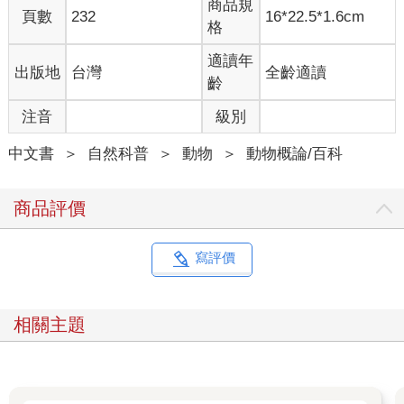
商品規
頁數
232
16*22.5*1.6cm
成為從軍事力量到靈魂昇華等各種事物的象徵。從諾亞的鴿子到
格
阿茲特克神聖的咬鵑，所有文化都將某種鳥視為自身價值觀和信
仰的映射。
適讀年
出版地
台灣
全齡適讀
本書講述80 種鳥類的故事，每一種都對某個國家或地區具有特殊
齡
意義。鳥種的選擇旨在展現鳥類世界的多樣性，包括人氣明星
注音
級別
鳥、海上漂泊的鳥、令人敬畏的猛禽以及熱帶美鳥。本書與其說
是一個鳥類辨識指南或擺在咖啡桌上的畫冊，更著墨在鳥類對我
中文書
＞
自然科普
＞
動物
＞
動物概論/百科
們的意義；每個物種不僅有自然史的描述，也介紹了牠們與人類
之間不論是文化、歷史或科學上的關係。
將我的選擇削減至80 種是一個棘手的挑戰，我本可以輕易地選出
商品評價
另外80 種──你可能會感到困惑或失望，因為遊隼和孔雀這些家
喻戶曉的鳥類沒有入選，或是我沒有為任何一種鷺或啄木鳥保留
位置，但我希望我的左右為難能夠強調出鳥類豐富的程度。
寫評價
綜觀這個清單，我們總是顯而易見地被某些特質吸引目光。首先
當然是基本的視覺衝擊，以鳳冠孔雀雉來說，我們很簡單地被牠
華美的羽毛所震懾，許多鳥類以戲劇化的方式展現牠們的華麗裝
相關主題
飾：安地斯動冠傘鳥與華美天堂鳥在這方面確實當仁不讓。而且
我們很常被怪異的事物吸引，就像被美麗的事物吸引一樣：例如
艾草松雞展示的充氣囊或劍喙蜂鳥那長槍般荒謬的鳥喙。
但是視覺效果並不是鳥類唯一的魅力，牠們還有聲音能同時刺激