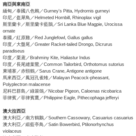
南亞與東南亞
緬甸／泰國八色鶇／Gurney's Pitta, Hydrornis gurneyi
印尼／盔犀鳥／Helmeted Hornbill, Rhinoplax vigil
斯里蘭卡／斯里蘭卡藍鵲／Sri Lanka Blue Magpie, Urocissa
ornate
泰國／紅原雞／Red Junglefowl, Gallus gallus
印度／大盤尾／Greater Racket-tailed Drongo, Dicrurus
paradiseus
印度／栗鳶／Brahminy Kite, Haliastur Indus
印度／長尾縫葉鶯／Common Tailorbird, Orthotomus sutorius
柬埔寨／赤頸鶴／Sarus Crane, Antigone antigone
馬來西亞／鳳冠孔雀雉／Malayan Peacock-pheasant,
Polyplectron malacense
尼科巴群島／綠簑鴿／Nicobar Pigeon, Caloenas nicobarica
菲律賓／菲律賓鷹／Philippine Eagle, Pithecophaga jefferyi
澳大拉西亞
澳大利亞／南方鶴鵝／Southern Cassowary, Casuarius casuarius
澳大利亞／緞藍亭鳥／Satin Bowerbird, Ptilonorhynchus
violaceus