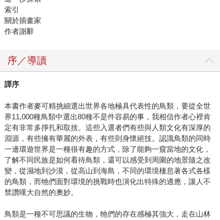
索引
關於插畫家
作者謝辭
序／導讀
譯序
本書作者麥可精挑細選出世界各地極具代表性的鳥類，要從全世
界11,000種鳥類中選出80種不是件容易的事，我相信作者心裡肯
定有非常多掙扎和取捨。這些入選者們有些與人類文化有深厚的
淵源，有些擁有華麗的外表，有些則身懷絕技。認識鳥類的同時
一邊環遊世界是一種很有趣的方式，除了能夠一窺當地的文化，
了解不同民族是如何看待鳥類，還可以感受到周圍的地景隨之改
變，從濕地到沙漠，從高山到海島，不同的環境棲息著各式各樣
的鳥類，而牠們面對環境的挑戰時也演化出特殊的適應，讓人不
禁讚嘆大自然的奧妙。
鳥類是一種不可思議的生物，牠們的存在感極其強大，走在山林