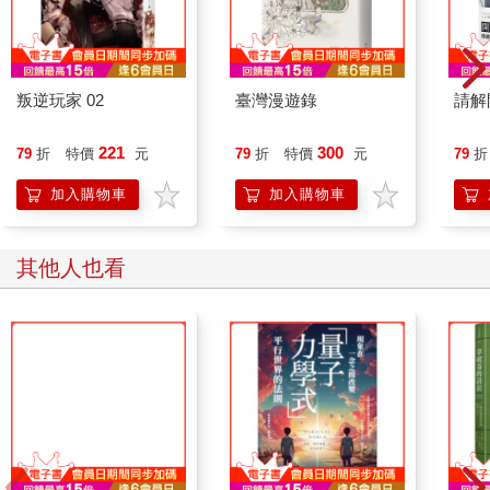
鳥類也提供了無形的但同等重要的功能：例如陪伴、愉悅以及增
進心理健康。我開始寫這本書時，正值Covid-19 疫情陰霾壟罩全
球，在我這個世界的一角，充斥著隨之而來的恐懼和混亂，對於
幾百萬個困在家裡無法去工作、旅遊或跟愛人見面的人來說，鳥
叛逆玩家 02
臺灣漫遊錄
請解
類迅速成他們安慰和解脫的來源，人們開始在保持社交距離的散
步時光中仰望天空，或傾聽那些填補了新的寂靜的聲音。對許多
221
300
79
折
特價
元
79
折
特價
元
79
折
人來說，這些快樂是一種啟示，我們現在面臨的最大挑戰是不要
忘了身體力行，支持地球上鳥類的未來，鳥類需要我們，而且更
加入購物車
加入購物車
重要的是我們需要鳥類。
其他人也看