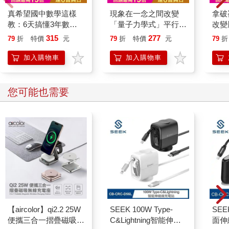
真希望國中數學這樣
現象在一念之間改變
拿破
教：6天搞懂3年數學
「量子力學式」平行世
改變
關鍵原理，跟著東大教
界的法則
315
277
79
折
特價
元
79
折
特價
元
79
折
授學，解題力大提升!
加入購物車
加入購物車
您可能也需要
【aircolor】qi2.2 25W
SEEK 100W Type-
SEE
便攜三合一摺疊磁吸無
C&Lightning智能伸縮
面伸