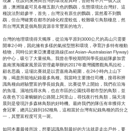
現象，在談到澳洲與台灣的環境差異時，曾經有不只一個人說
過，澳洲隨處可見各種五顏六色的鸚鵡，生態環境比台灣好。這
種說法對錯參半，首先，台灣沒有原生的鸚鵡，當然看不到鸚
鵡，但台灣確實在都市的綠化程度較低，較難吸引鳥類棲息，然
而台灣其實是個鳥類資源非常豐富的地方。
台灣的地理環境得天獨厚，從沿海平原到3000公尺的高山只需要
開車2小時，因此擁有多樣的氣候型態和環境，孕育許多特有種動
植物，同時位於東亞澳遷徙路線(East Asian–Australasian Flyway)
的中心，吸引了大量候鳥。我曾在學校期間與學長姐組隊參加雲
嘉南濱海國家風景區管理處舉辦的2017年臺灣國際觀鳥馬拉松，
顧名思義，這場比賽就是以雲嘉南為範圍，在24小時內上山下
海，竭盡所能地紀錄最多鳥種。我當時主要擔任司機，搜尋和辨
識鳥種由經驗豐富的學長姐負責。比賽從早上開始，我們在沿海
的魚塭、濕地找尋水鳥，也在市區的公園找尋都市型的鳥類，並
在夜色下沿著蜿蜒的公路開上阿里山，尋找夜行性鳥類，隔天清
晨則是發現許多森林鳥類的好時機。最終我們的隊伍有幸獲得大
會冠軍，總共記錄到162種鳥，這相當於台灣有紀錄鳥種的四分之
一，其豐富程度可見一斑。
如同本書最後所說，想要認識鳥類最好的方法就是走出戶外，要