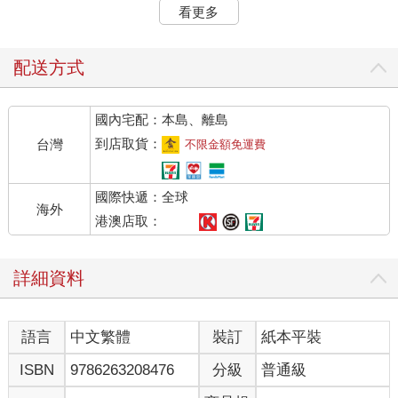
6,400 種哺乳類以及1 萬種爬行類相比，鳥類可能是所有脊椎動物
看更多
中最多樣化的一個綱（class）。
當然，這些物種並不會均勻分布。物種最豐富的鳥類棲地是熱帶
雨林，這解釋了為何世界上鳥類最多的國家前十名中，有六名都
配送方式
在南美洲北部；其中哥倫比亞（超過1,950 種鳥的家）高居第一。
然而，找不到任何一個地方沒有鳥類棲息，鳥類這個群體有著卓
國內宅配：本島、離島
越的多樣性，讓牠們能夠征服地表最惡劣的環境，從沙漠和高山
到冰帽和開闊的海洋。飛行能力讓牠們能夠到達地球的每個角落
到店取貨：
台灣
不限金額免運費
──並且簡單地藉由遷徙到新的棲地來躲避嚴冬或季節性的食物短
缺。
國際快遞：全球
不僅僅只是數量，當大部分的哺乳類都是小型夜行性動物，而大
海外
部分爬行類都躲在岩石或落葉堆下時，喧鬧、色彩繽紛的鳥類在
港澳店取：
我們日常生活中的各個面向便有著強烈的存在感。身為一個在英
國小鎮長大的小孩，我的想像力可能曾經被生活在遙遠國度的蟒
詳細資料
蛇和北極熊吸引，但實際上本地的鳥類才是我能親眼看到的，因
此瞥見我的第一隻翠鳥或倉鴞（barn owl）才更有可能引誘我走入
自然，並且啟發我一生對於自然世界的熱愛。
語言
中文繁體
裝訂
紙本平裝
鳥類是如此無所不在，或許解釋了為何比起其他動物，牠們幾個
世紀以來引發了更多研究並且激發更多藝術創作。從科學的角
ISBN
9786263208476
分級
普通級
度，鳥類是我們了解演化等基礎概念的途徑（想想達爾文的雀
鳥）。在文化方面，牠們造就了無盡的音樂、藝術和文學，並且