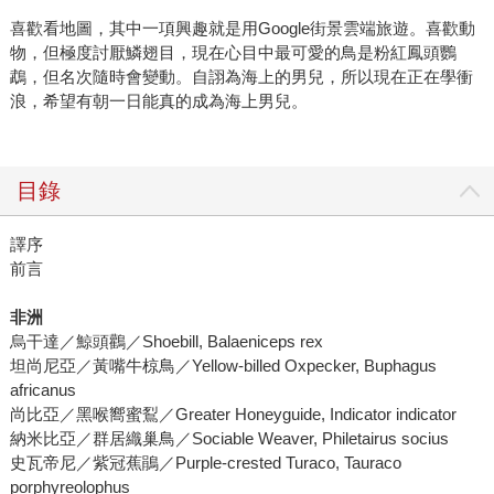
喜歡看地圖，其中一項興趣就是用Google街景雲端旅遊。喜歡動
物，但極度討厭鱗翅目，現在心目中最可愛的鳥是粉紅鳳頭鸚
鵡，但名次隨時會變動。自詡為海上的男兒，所以現在正在學衝
浪，希望有朝一日能真的成為海上男兒。
目錄
譯序
前言
非洲
烏干達／鯨頭鸛／Shoebill, Balaeniceps rex
坦尚尼亞／黃嘴牛椋鳥／Yellow-billed Oxpecker, Buphagus
africanus
尚比亞／黑喉嚮蜜鴷／Greater Honeyguide, Indicator indicator
納米比亞／群居織巢鳥／Sociable Weaver, Philetairus socius
史瓦帝尼／紫冠蕉鵑／Purple-crested Turaco, Tauraco
porphyreolophus