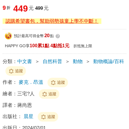
449
9
折
元
499
元
認購希望書包，幫助弱勢孩童上學不中斷！
20
預計最高可得金幣
點
?
100累1點 4點抵1元
HAPPY GO享
折抵無上限
分類：
中文書
＞
自然科普
＞
動物
＞
動物概論/百科
追蹤
作者：
麥克．昂溫
追蹤
繪者：
三宅?人
追蹤
譯者：
蔣尚恩
出版社：
晨星
追蹤
出版日：
2024/07/01