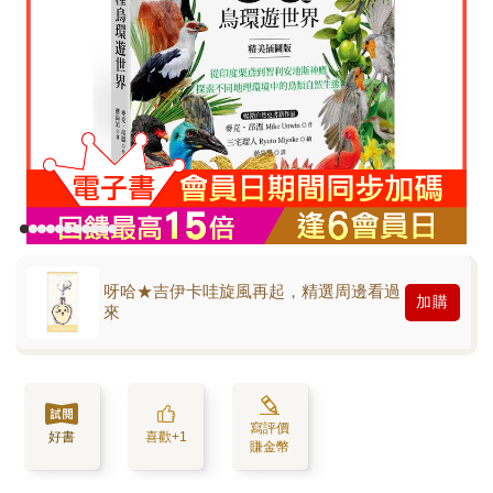
呀哈★吉伊卡哇旋風再起，精選周邊看過
加購
來
寫評價
好書
喜歡+1
賺金幣