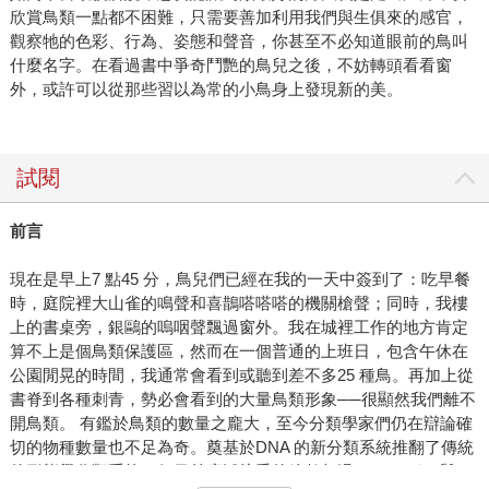
欣賞鳥類一點都不困難，只需要善加利用我們與生俱來的感官，
觀察牠的色彩、行為、姿態和聲音，你甚至不必知道眼前的鳥叫
什麼名字。在看過書中爭奇鬥艷的鳥兒之後，不妨轉頭看看窗
外，或許可以從那些習以為常的小鳥身上發現新的美。
試閱
前言
現在是早上7 點45 分，鳥兒們已經在我的一天中簽到了：吃早餐
時，庭院裡大山雀的鳴聲和喜鵲嗒嗒嗒的機關槍聲；同時，我樓
上的書桌旁，銀鷗的嗚咽聲飄過窗外。我在城裡工作的地方肯定
算不上是個鳥類保護區，然而在一個普通的上班日，包含午休在
公園閒晃的時間，我通常會看到或聽到差不多25 種鳥。再加上從
書脊到各種刺青，勢必會看到的大量鳥類形象──很顯然我們離不
開鳥類。 有鑑於鳥類的數量之龐大，至今分類學家們仍在辯論確
切的物種數量也不足為奇。奠基於DNA 的新分類系統推翻了傳統
的形態學分類系統，但目前廣泛接受的總數超過11,000 種，與