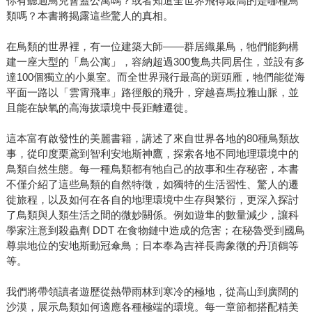
你有聽過鳥兒會蓋公寓嗎？或者知道全世界飛得最高的是哪種鳥
類嗎？本書將揭露這些驚人的真相。
在鳥類的世界裡，有一位建築大師——群居織巢鳥，牠們能夠構
建一座大型的「鳥公寓」，容納超過300隻鳥共同居住，並設有多
達100個獨立的小巢室。而全世界飛行最高的斑頭雁，牠們能從海
平面一路以「雲霄飛車」路徑般的飛升，穿越喜馬拉雅山脈，並
且能在缺氧的高海拔環境中長距離遷徙。
這本富有啟發性的美麗書籍，講述了來自世界各地的80種鳥類故
事，從印度栗鳶到智利安地斯神鷹，探索各地不同地理環境中的
鳥類自然生態。每一種鳥類都有牠自己的故事和生存秘密，本書
不僅介紹了這些鳥類的自然特徵，如獨特的生活習性、驚人的遷
徙旅程，以及如何在各自的地理環境中生存與繁衍，更深入探討
了鳥類與人類生活之間的微妙關係。例如遊隼的數量減少，讓科
學家注意到殺蟲劑 DDT 在食物鏈中造成的危害；在秘魯受到國鳥
尊祟地位的安地斯動冠傘鳥；日本奉為吉祥長壽象徵的丹頂鶴等
等。
我們將帶領讀者遊歷從熱帶雨林到寒冷的極地，從高山到廣闊的
沙漠，展示鳥類如何適應各種極端的環境。每一章節都搭配精美