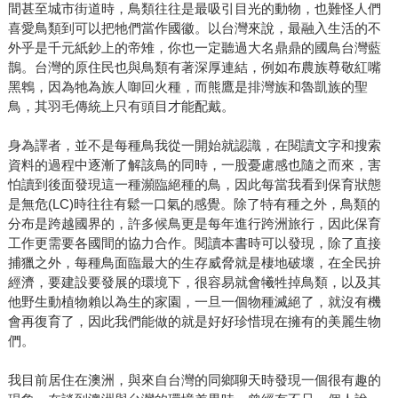
間甚至城市街道時，鳥類往往是最吸引目光的動物，也難怪人們
喜愛鳥類到可以把牠們當作國徽。以台灣來說，最融入生活的不
外乎是千元紙鈔上的帝雉，你也一定聽過大名鼎鼎的國鳥台灣藍
鵲。台灣的原住民也與鳥類有著深厚連結，例如布農族尊敬紅嘴
黑鵯，因為牠為族人啣回火種，而熊鷹是排灣族和魯凱族的聖
鳥，其羽毛傳統上只有頭目才能配戴。
身為譯者，並不是每種鳥我從一開始就認識，在閱讀文字和搜索
資料的過程中逐漸了解該鳥的同時，一股憂慮感也隨之而來，害
怕讀到後面發現這一種瀕臨絕種的鳥，因此每當我看到保育狀態
是無危(LC)時往往有鬆一口氣的感覺。除了特有種之外，鳥類的
分布是跨越國界的，許多候鳥更是每年進行跨洲旅行，因此保育
工作更需要各國間的協力合作。閱讀本書時可以發現，除了直接
捕獵之外，每種鳥面臨最大的生存威脅就是棲地破壞，在全民拚
經濟，要建設要發展的環境下，很容易就會犧牲掉鳥類，以及其
他野生動植物賴以為生的家園，一旦一個物種滅絕了，就沒有機
會再復育了，因此我們能做的就是好好珍惜現在擁有的美麗生物
們。
我目前居住在澳洲，與來自台灣的同鄉聊天時發現一個很有趣的