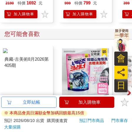
線充電座(AIR-MS02)
線充電站(CB-CRC-
CRC
1692
799
特價
元
特價
元
2190
999
399
D56L)
加入購物車
加入購物車
您可能會喜歡
會
員
日
典藏-古美術8月2026第
韓國SANDOKKAEBI
1664
立即結帳
加入購物車
405期
山鬼怪 洗衣槽清潔劑
拍貼
※ 本商品會員日滿額金幣加碼回饋最高15倍
450公克-10包組
228
591
特價
元
59
折
特價
元
特價
240
預計 2026/08/10 出貨
購買後進貨
預訂門市商品
門市庫存
大量採購
加入購物車
加入購物車