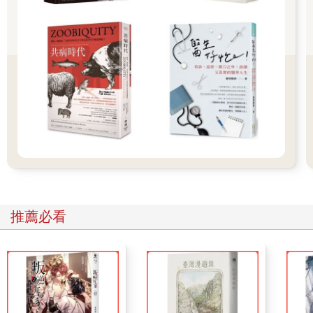
在各自的地區與王室有關聯，甚至有著神聖的地位。而其他物種
像是鷸鴕和白頭海鵰則廣泛的被認為是國家的象徵，承載著整個
國家的驕傲。
有一些鳥類被選入本書是因為另一項比較令人擔憂的因素：牠們
的稀有性。對於本書選出的80 種鳥類中的每一種，我都加上了國
際自然保護聯盟（IUCN）所評估的保育狀態，從無危（LC）到
極危（CR）。許多鳥是如此接近滅絕邊緣以至於因此聞名，例如
泰國八色鶇和鴞鸚鵡，凸顯了人類對全球鳥類災難性的影響。在
過去的500 年間，我們已經將至少150 種鳥類推向滅絕，而如今
有八分之一的鳥類處於瀕危狀態，原因涵蓋了從迫害到貿易等各
種原因。最重要的是，鳥類一直遭受我們持續破壞牠們的自然棲
息地，不論是森林砍伐、農業開發、都市化、汙染、外來入侵
種，或很可能是最具毀滅性的威脅──氣候變遷。
如今保育工作正在一點一滴的努力進行，而社會大眾日漸提高的
推薦必看
關注度代表著至少有行動的意願。正如鄉村裡備受喜愛的物種的
消失，或海灘上全身沾滿油污的海鳥觸動許多人的心；鳥類引人
注目的特性意味著人們很難忽視牠們的困境。這也代表鳥類常常
是更大規模危機來臨前的第一個警告。舉例來說，在1960 年代，
是遊隼的數量下降警告科學家食物鏈裡的殺蟲劑DDT 造成的毀
滅。藉由保護鳥類，我們從而保護了所有生物賴以為生的自然環
境──包括我們自己。